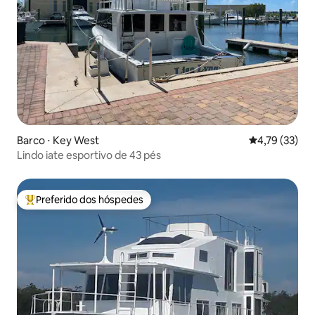
Barco ⋅ Key West
4,79 de uma a
4,79 (33)
Lindo iate esportivo de 43 pés
Preferido dos hóspedes
Entre os melhores preferidos dos hóspedes