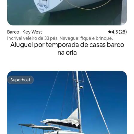
Barco ⋅ Key West
4,5 de uma a
4,5 (28)
Incrível veleiro de 33 pés. Navegue, fique e brinque.
Aluguel por temporada de casas barco
na orla
Superhost
Superhost