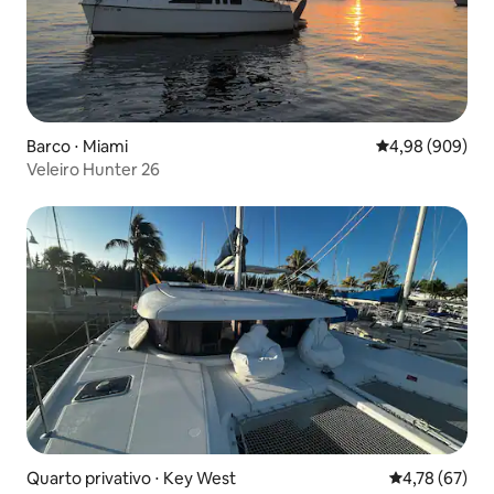
Barco ⋅ Miami
4,98 de uma ava
4,98 (909)
Veleiro Hunter 26
Quarto privativo ⋅ Key West
4,78 de uma a
4,78 (67)