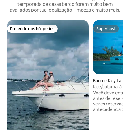
temporada de casas barco foram muito bem
avaliados por sua localização, limpeza e muito mais.
Preferido dos hóspedes
Superhost
Preferido dos hóspedes
Superhost
Barco ⋅ Key Largo
Iate/catamarã na
de Key Largo
Você deve entrar
antes de reservar,
vezes reservado 
antecedência com 
vários dias que nã
calendário. Desfrute de uma experiência
de férias única no