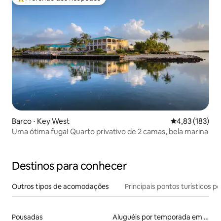
Entre os melhores preferidos dos hóspedes
Barco ⋅ Key West
4,83 de uma av
4,83 (183)
Uma ótima fuga! Quarto privativo de 2 camas, bela marina
Destinos para conhecer
Outros tipos de acomodações
Principais pontos turísticos po
Pousadas
Aluguéis por temporada em resorts