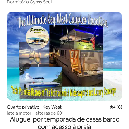
Dormitório Gypsy Soul
Quarto privativo ⋅ Key West
4 de uma 
4 (6)
Iate a motor Hatteras de 60'
Aluguel por temporada de casas barco
com acesso à praia