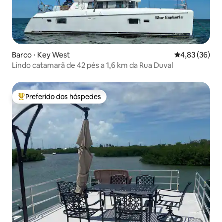
Barco ⋅ Key West
4,83 de uma a
4,83 (36)
Lindo catamarã de 42 pés a 1,6 km da Rua Duval
Preferido dos hóspedes
Entre os melhores preferidos dos hóspedes