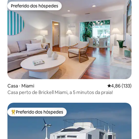
Preferido dos hóspedes
Preferido dos hóspedes
Casa ⋅ Miami
4,86 de uma av
4,86 (133)
Casa perto de Brickell Miami, a 5 minutos da praia!
Preferido dos hóspedes
Entre os melhores preferidos dos hóspedes