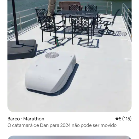
Barco ⋅ Marathon
5 de uma av
5 (115)
O catamarã de Dan para 2024 não pode ser movido