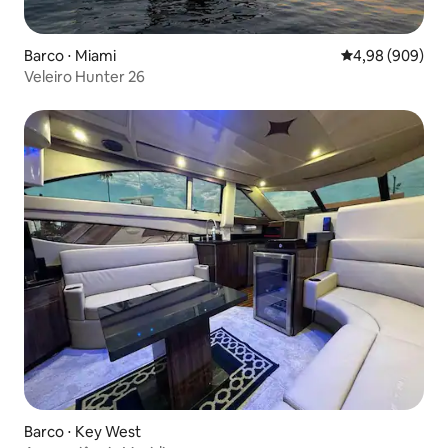
Barco ⋅ Miami
4,98 de uma ava
4,98 (909)
Veleiro Hunter 26
Barco ⋅ Key West