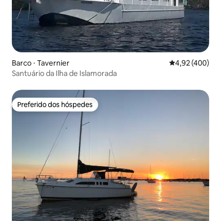
Barco ⋅ Tavernier
4,92 de uma av
4,92 (400)
Santuário da Ilha de Islamorada
Preferido dos hóspedes
Preferido dos hóspedes