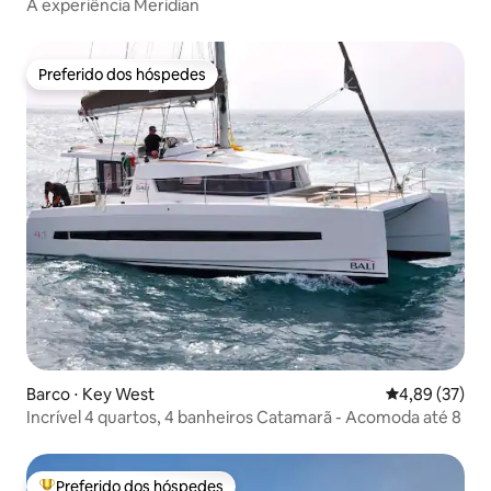
A experiência Meridian
Preferido dos hóspedes
Preferido dos hóspedes
Barco ⋅ Key West
4,89 de uma a
4,89 (37)
Incrível 4 quartos, 4 banheiros Catamarã - Acomoda até 8
Preferido dos hóspedes