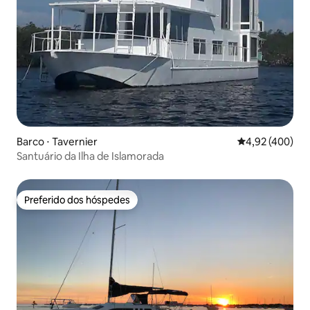
Barco ⋅ Tavernier
4,92 de uma av
4,92 (400)
Santuário da Ilha de Islamorada
Preferido dos hóspedes
Preferido dos hóspedes