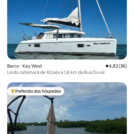
Barco ⋅ Key West
4,83 de uma a
4,83 (36)
Lindo catamarã de 42 pés a 1,6 km da Rua Duval
Preferido dos hóspedes
Entre os melhores preferidos dos hóspedes