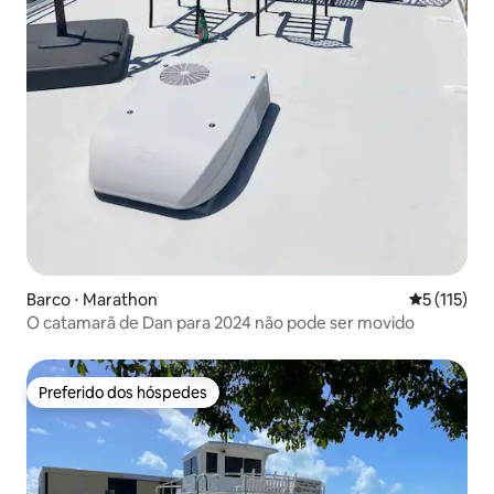
Barco ⋅ Marathon
5 de uma av
5 (115)
O catamarã de Dan para 2024 não pode ser movido
Preferido dos hóspedes
Preferido dos hóspedes