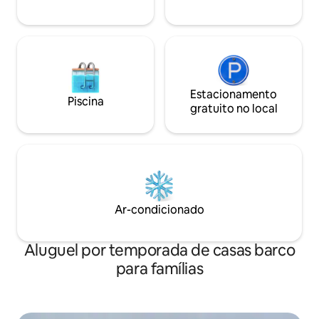
engarrafada. Não é permitido cozinhar,
mas você pode levar comida,
cerveja/bebidas/vinho. 🛥️🌴🎣
Estacionamento
Piscina
gratuito no local
Ar-condicionado
Aluguel por temporada de casas barco
para famílias