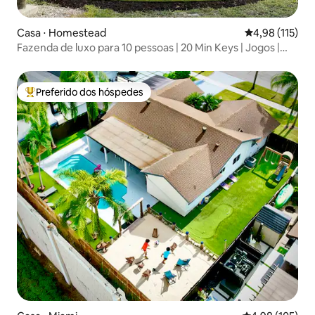
Casa ⋅ Homestead
4,98 de uma av
4,98 (115)
Fazenda de luxo para 10 pessoas | 20 Min Keys | Jogos |
Evento
Preferido dos hóspedes
Entre os melhores preferidos dos hóspedes