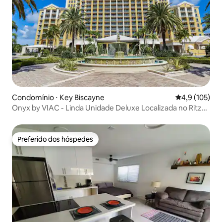
Condomínio ⋅ Key Biscayne
4,9 de uma av
4,9 (105)
Onyx by VIAC - Linda Unidade Deluxe Localizada no Ritz
Ca
Preferido dos hóspedes
Preferido dos hóspedes