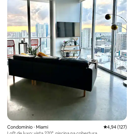
Condomínio ⋅ Miami
4,94 de uma av
4,94 (127)
Loft de luxo: vista 270°, piscina na cobertura,