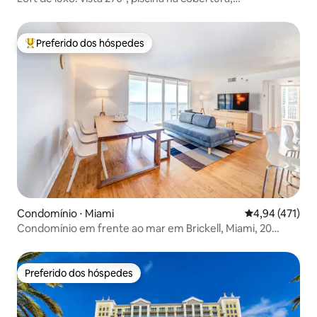
estacionamento
Preferido dos hóspedes
Entre os melhores preferidos dos hóspedes
Condomínio ⋅ Miami
4,94 de uma av
4,94 (471)
Condomínio em frente ao mar em Brickell, Miami, 20
vagas de estacionamento gratuitas
Preferido dos hóspedes
Preferido dos hóspedes