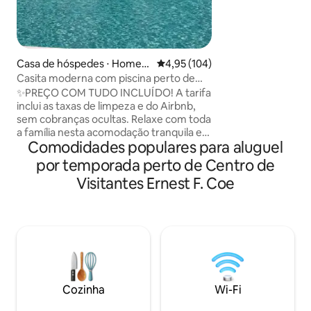
de estar, cozinha
com eletrodomést
inoxidável, louça,
utensílios de cozi
de mesa e café de
Casa de hóspedes ⋅ Homest
4,95 de uma avaliação média de 
4,95 (104)
Um quintal estilo 
ead
Casita moderna com piscina perto de
minigolfe, xadrez
Everglades e Keys
✨PREÇO COM TUDO INCLUÍDO! A tarifa
cornhole, Connect
inclui as taxas de limpeza e do Airbnb,
ao ar livre, um ga
sem cobranças ocultas. Relaxe com toda
churrasqueira/hiba
a família nesta acomodação tranquila e
Comodidades populares para aluguel
privativa, a Modern Casita. Perto do
Parque Nacional de Everglades e da
por temporada perto de Centro de
entrada para Florida Keys. Na cidade de
Visitantes Ernest F. Coe
Homestead. A Modern Casita apresenta
um layout de estúdio de conceito aberto
com duas camas queen size, uma área
de estar, cozinha compacta e um
banheiro completo privativo, além de
acesso à piscina e à banheira de
hidromassagem. (Piscina não aquecida.
Aquecimento da banheira de
Cozinha
Wi-Fi
hidromassagem disponível por uma taxa
diária adicional.)