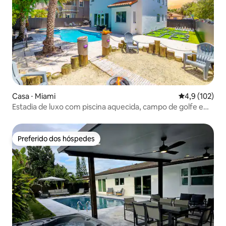
Casa ⋅ Miami
4,9 de uma av
4,9 (102)
Estadia de luxo com piscina aquecida, campo de golfe e
xadrez
Preferido dos hóspedes
Preferido dos hóspedes