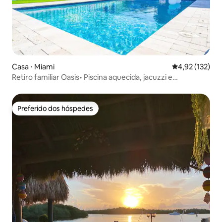
Casa ⋅ Miami
4,92 de uma av
4,92 (132)
Retiro familiar Oasis• Piscina aquecida, jacuzzi e
churrasqueira
Preferido dos hóspedes
Preferido dos hóspedes