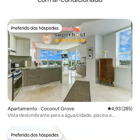
Preferido dos hóspedes
Preferido dos hóspedes
Apartamento ⋅ Coconut Grove
4,93 de uma av
4,93 (285)
Vista deslumbrante para a água/cidade, piscina e
estacionamento gratuito
Preferido dos hóspedes
Preferido dos hóspedes