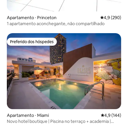
Apartamento ⋅ Princeton
4,9 de uma av
4,9 (290)
1 apartamento aconchegante, não compartilhado
Preferido dos hóspedes
Preferido dos hóspedes
Apartamento ⋅ Miami
4,9 de uma av
4,9 (144)
Novo hotel boutique | Piscina no terraço + academia |
Sense28