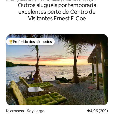
Outros aluguéis por temporada
excelentes perto de Centro de
Visitantes Ernest F. Coe
Preferido dos hóspedes
Entre os melhores preferidos dos hóspedes
Microcasa ⋅ Key Largo
4,96 de uma ava
4,96 (209)