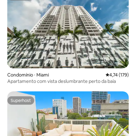
Condomínio ⋅ Miami
4,74 de uma av
4,74 (179)
Apartamento com vista deslumbrante perto da baía
Superhost
Superhost