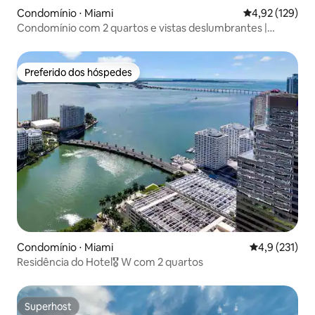
Condomínio ⋅ Miami
4,92 de uma av
4,92 (129)
Condomínio com 2 quartos e vistas deslumbrantes |
Distrito do Design de Miami
Preferido dos hóspedes
Preferido dos hóspedes
Condomínio ⋅ Miami
4,9 de uma av
4,9 (231)
Residência do Hotel🎖 W com 2 quartos
Superhost
Superhost