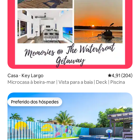
Casa ⋅ Key Largo
4,91 de uma av
4,91 (204)
Microcasa à beira-mar | Vista para a baía | Deck | Piscina
Preferido dos hóspedes
Preferido dos hóspedes