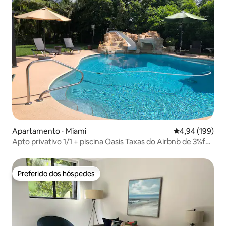
Apartamento ⋅ Miami
4,94 de uma av
4,94 (199)
Apto privativo 1/1 + piscina Oasis Taxas do Airbnb de 3%f
incluídas
Preferido dos hóspedes
Preferido dos hóspedes