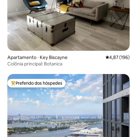
Apartamento ⋅ Key Biscayne
4,87 de uma av
4,87 (196)
Colônia principal: Botanica
Preferido dos hóspedes
Entre os melhores preferidos dos hóspedes