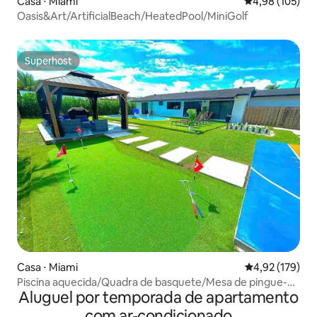
Casa ⋅ Miami
4,98 de uma av
4,98 (105)
Oasis&Art/ArtificialBeach/HeatedPool/MiniGolf
Superhost
Superhost
Casa ⋅ Miami
4,92 de uma av
4,92 (179)
Piscina aquecida/Quadra de basquete/Mesa de pingue-
Aluguel por temporada de apartamento
pongue/Campo de golfe
com ar-condicionado