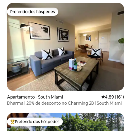
Preferido dos hóspedes
Preferido dos hóspedes
Apartamento ⋅ South Miami
4,89 de uma av
4,89 (161)
Dharma | 20% de desconto no Charming 2B | South Miami
Preferido dos hóspedes
Entre os melhores preferidos dos hóspedes