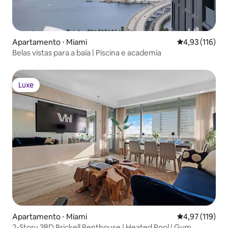
Apartamento ⋅ Miami
4,93 de uma av
4,93 (116)
Belas vistas para a baía | Piscina e academia
Luxe
Luxe
Apartamento ⋅ Miami
4,97 de uma av
4,97 (119)
2-Story 3BD Brickell Penthouse | Heated Pool | Gym