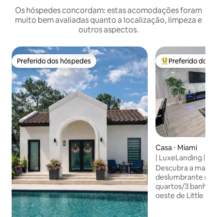
Os hóspedes concordam: estas acomodações foram
muito bem avaliadas quanto a localização, limpeza e
outros aspectos.
Preferido dos hóspedes
Preferido dos 
Preferido dos hóspedes
Entre os melhore
Casa ⋅ Miami
| LuxeLanding | Pis
churrasco, golfe,
Descubra a magia
deslumbrante ref
quartos/3 banheir
oeste de Little Ha
casa de conceito 
pessoas e dispõe 