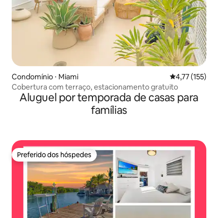
Condomínio ⋅ Miami
4,77 de uma av
4,77 (155)
Cobertura com terraço, estacionamento gratuito
Aluguel por temporada de casas para
famílias
Preferido dos hóspedes
Preferido dos hóspedes