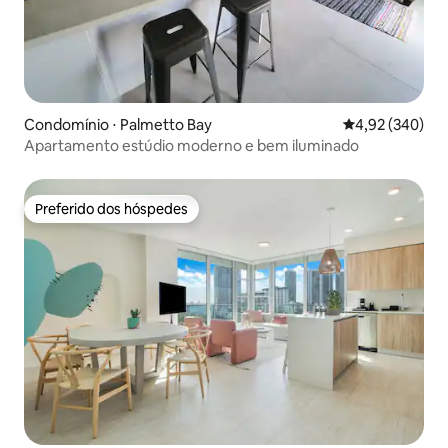
Condomínio ⋅ Palmetto Bay
4,92 de uma ava
4,92 (340)
Apartamento estúdio moderno e bem iluminado
Preferido dos hóspedes
Preferido dos hóspedes