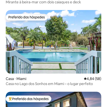
Mirante à beira-mar com dois caiaques e deck
Preferido dos hóspedes
Preferido dos hóspedes
Casa ⋅ Miami
4,84 de uma a
4,84 (58)
Casa no Lago dos Sonhos em Miami – o lugar perfeito
Preferido dos hóspedes
Entre os melhores preferidos dos hóspedes