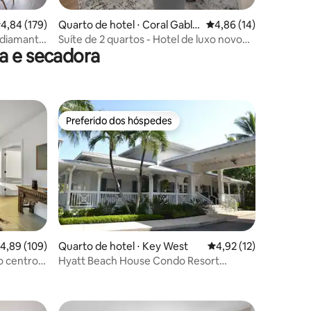
,84 de uma avaliação média de 5, 179 avaliações
4,84 (179)
Quarto de hotel ⋅ Coral Gable
4,86 de uma avaliação
4,86 (14)
s
 diamante
Suíte de 2 quartos - Hotel de luxo novo
a e secadora
em folha com piscina no terraço
Preferido dos hóspedes
Preferido dos hóspedes
ções
,89 de uma avaliação média de 5, 109 avaliações
4,89 (109)
Quarto de hotel ⋅ Key West
4,92 de uma avaliação
4,92 (12)
no centro
Hyatt Beach House Condo Resort
acomoda 6 pessoas cozinha completa