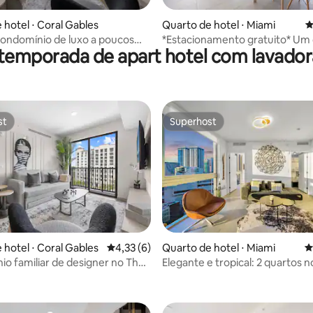
 hotel ⋅ Coral Gables
Quarto de hotel ⋅ Miami
4
ondomínio de luxo a poucos
*Estacionamento gratuito* Um
 temporada de apart hotel com lavador
 Merrick Park
no centro de Miami
st
Superhost
st
Superhost
 hotel ⋅ Coral Gables
4,33 de uma avaliação média de 5, 6 avalia
4,33 (6)
Quarto de hotel ⋅ Miami
4
o familiar de designer no The
Elegante e tropical: 2 quartos 
oral Gables
de Miami