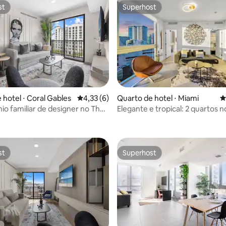
st
Superhost
st
Superhost
 hotel ⋅ Coral Gables
4,33 de uma avaliação média de 5, 6 avalia
4,33 (6)
Quarto de hotel ⋅ Miami
4
o familiar de designer no The
Elegante e tropical: 2 quartos 
oral Gables
de Miami
st
Superhost
st
Superhost
média de 5, 113 avaliações