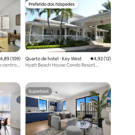
Preferido dos hóspedes
Preferido dos hóspedes
ções
,89 de uma avaliação média de 5, 109 avaliações
4,89 (109)
Quarto de hotel ⋅ Key West
4,92 de uma avaliação
4,92 (12)
no centro
Hyatt Beach House Condo Resort
acomoda 6 pessoas cozinha completa
Superhost
Superhost