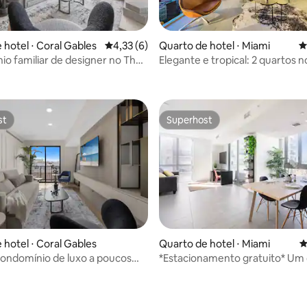
 hotel ⋅ Coral Gables
4,33 de uma avaliação média de 5, 6 avalia
4,33 (6)
Quarto de hotel ⋅ Miami
4
o familiar de designer no The
Elegante e tropical: 2 quartos 
oral Gables
de Miami
st
Superhost
st
Superhost
média de 5, 113 avaliações
 hotel ⋅ Coral Gables
Quarto de hotel ⋅ Miami
4
ondomínio de luxo a poucos
*Estacionamento gratuito* Um
 Merrick Park
no centro de Miami