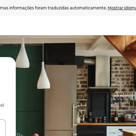
mas informações foram traduzidas automaticamente. 
Mostrar idioma
el
ore-os usando as seta para cima e para baixo do teclado ou tocando e