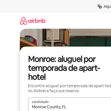
Pular
Algu
para
o
conteúdo
Monroe: aluguel por
temporada de apart-
hotel
Encontre aluguel por temporada de apart hot
no Airbnb e faça sua reserva
Localização
Quando os resultados estiverem disponíveis, expl