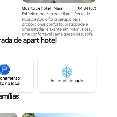
chões de
fortável"
Quarto de hotel ⋅ Miami
4,84 de uma avaliação
4,84 (67)
Estúdio moderno em Miami - Perto de
Brickell
Nosso estúdio foi projetado para
proporcionar conforto, praticidade e
uma estadia relaxante em Miami. Possui
uma confortável cama queen size, sofá-
ada de apart hotel
cama, banheiro privativo e uma cozinha
acoplada totalmente equipada com
geladeira, cafeteira, torradeira e micro-
ondas — perfeita para preparar o
essencial durante a sua viagem. O
espaço é ideal para viajantes a negócios e
a lazer, oferecendo um lugar acolhedor e
bem localizado para relaxar depois de um
ionamento
dia explorando Miami, Little Havana,
Ar-condicionado
to no local
Brickell e atrações próximas.
amílias