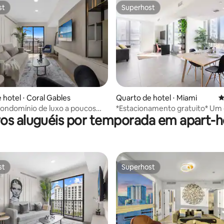
st
Superhost
st
Superhost
média de 5, 113 avaliações
 hotel ⋅ Coral Gables
Quarto de hotel ⋅ Miami
4
ondomínio de luxo a poucos
*Estacionamento gratuito* Um
os aluguéis por temporada em apart-h
 Merrick Park
no centro de Miami
st
Superhost
st
Superhost