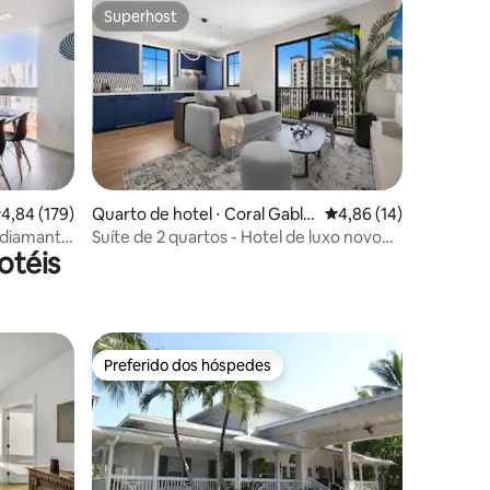
Superhost
Superhost
,84 de uma avaliação média de 5, 179 avaliações
4,84 (179)
Quarto de hotel ⋅ Coral Gable
4,86 de uma avaliação
4,86 (14)
s
 diamante
Suíte de 2 quartos - Hotel de luxo novo
otéis
em folha com piscina no terraço
Preferido dos hóspedes
Preferido dos hóspedes