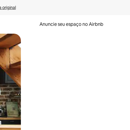
 original
Anuncie seu espaço no Airbnb
 deslizando o dedo na tela.