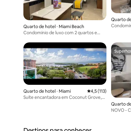
Quarto de
Condomíni
Quarto de hotel ⋅ Miami Beach
Avenue C
Condomínio de luxo com 2 quartos e
vista para a água
Superho
Superho
Quarto de hotel ⋅ Miami
4,5 de uma avaliação 
4,5 (113)
Suíte encantadora em Coconut Grove,
vistas incríveis
Quarto de
NOVO - C
passos do
Destinos para conhecer