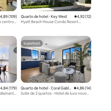
ções
,89 de uma avaliação média de 5, 109 avaliações
4,89 (109)
Quarto de hotel ⋅ Key West
4,92 de uma avaliação
4,92 (12)
no centro
Hyatt Beach House Condo Resort
acomoda 6 pessoas cozinha completa
Superhost
Superhost
,84 de uma avaliação média de 5, 179 avaliações
4,84 (179)
Quarto de hotel ⋅ Coral Gable
4,86 de uma avaliação
4,86 (14)
s
 diamante
Suíte de 2 quartos - Hotel de luxo novo
em folha com piscina no terraço