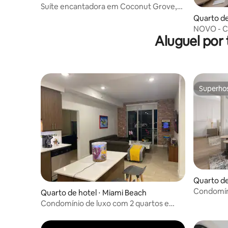
Suíte encantadora em Coconut Grove,
vistas incríveis
Quarto de
NOVO - C
Aluguel por
passos do
Superho
Superho
Quarto de
Condomíni
Quarto de hotel ⋅ Miami Beach
Avenue C
Condomínio de luxo com 2 quartos e
vista para a água