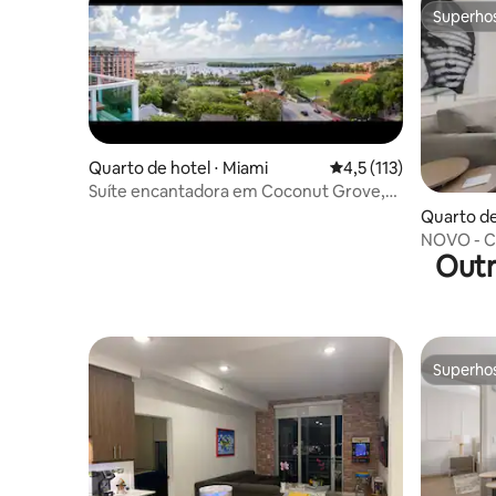
Superho
Superho
Quarto de hotel ⋅ Miami
4,5 de uma avaliação 
4,5 (113)
Suíte encantadora em Coconut Grove,
vistas incríveis
Quarto de
NOVO - C
Outr
passos do
Superho
Superho