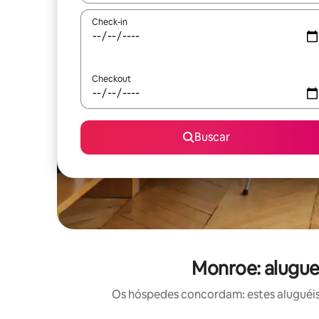
Check-in
Checkout
Buscar
Monroe: alugue
Os hóspedes concordam: estes aluguéis 