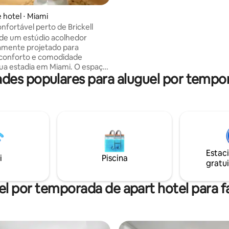
Uma cama queen size, com col
espuma adicionados,muito con
 hotel ⋅ Miami
disse hóspede e comprado, outro, uma
nfortável perto de Brickell
cama de solteiro
de um estúdio acolhedor
amente projetado para
 conforto e comodidade
ua estadia em Miami. O espaço
es populares para aluguel por tempor
 uma confortável cama de
completo, um banheiro
 com água quente, uma mesa
 uma pequena cozinha equipada
izado no coração
 Havana, este estúdio oferece
te tranquilo e funcional com
ente localização, perfeito para
Estac
pois de explorar a cidade,
i
Piscina
gratui
Calle Ocho ou curtir Brickell e o
 Miami nas proximidades.
l por temporada de apart hotel para f