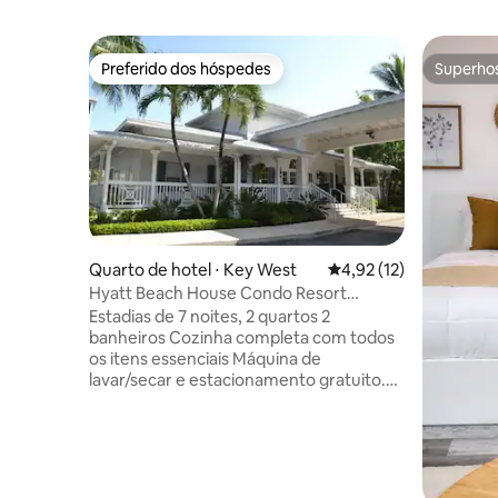
Preferido dos hóspedes
Superho
Preferido dos hóspedes
Superho
Quarto de hotel ⋅ Key West
4,92 de uma avaliação 
4,92 (12)
Hyatt Beach House Condo Resort
acomoda 6 pessoas cozinha completa
Estadias de 7 noites, 2 quartos 2
banheiros Cozinha completa com todos
os itens essenciais Máquina de
lavar/secar e estacionamento gratuito.
Algumas estadias de 6 ou 5 noites estão
disponíveis, consulte. US $ 3100 para a
maioria das estadias de 7 noites ou divida
a semana em 5 ou 6 noites, pergunte.
Algumas datas de abril a dezembro de