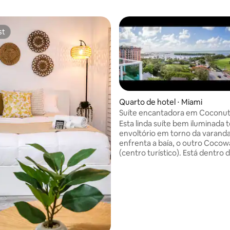
st
st
Quarto de hotel ⋅ Miami
Suíte encantadora em Coconut
vistas incríveis
Esta linda suíte bem iluminada
média de 5, 12 avaliações
envoltório em torno da varanda. Um la
enfrenta a baía, o outro Cocow
(centro turístico). Está dentro de um
hotel que tem segurança 24 ho
garagem anexa, piscina com de
academia no telhado, quadras 
recepção, bellboy. Há uma ent
comum na unidade , compartil
outra unidade, mas ambas são
independentes. Existem 2 camas futon.