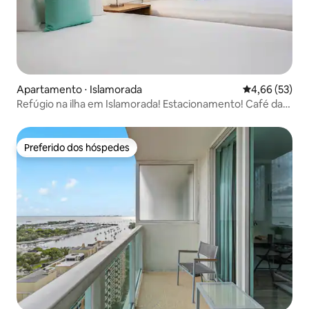
Apartamento ⋅ Islamorada
4,66 de uma a
4,66 (53)
Refúgio na ilha em Islamorada! Estacionamento! Café da
manhã!
Preferido dos hóspedes
Preferido dos hóspedes