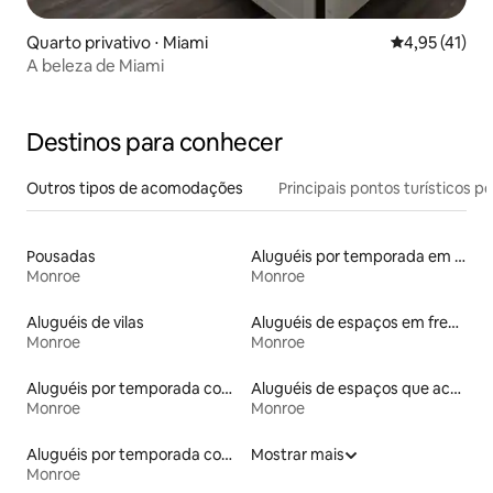
Quarto privativo ⋅ Miami
4,95 de uma a
4,95 (41)
A beleza de Miami
Destinos para conhecer
Outros tipos de acomodações
Principais pontos turísticos po
Pousadas
Aluguéis por temporada em resorts
Monroe
Monroe
Aluguéis de vilas
Aluguéis de espaços em frente à praia
Monroe
Monroe
Aluguéis por temporada com banheira de hidromassagem
Aluguéis de espaços que aceitam animais de estimação
Monroe
Monroe
Aluguéis por temporada com suítes privativas
Mostrar mais
Monroe