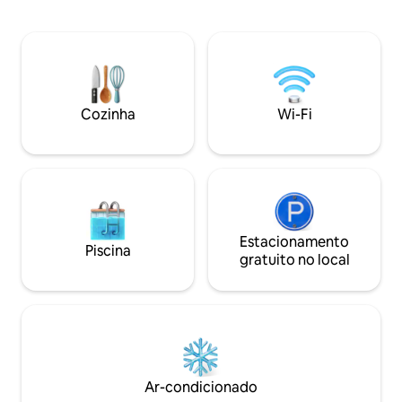
com acesso a com
Beach, o Design District e o Museu e
excepcionais do ho
Jardins de Vizcaya ficam a uma curta
cobertura com vis
distância de carro. Capacidade para 8
um centro de fitne
pessoas. **Taxa de resort: US$ 38,50 +
dias por semana, e
impostos por noite, a pagar apenas com
requintadas no AD
cartão no check-in. **Apenas
andar. Perfeitame
Cozinha
Wi-Fi
estacionamento pago disponível.
Brickell, a poucos
atrações, lojas e 
de Miami.
Estacionamento
Piscina
gratuito no local
Ar-condicionado