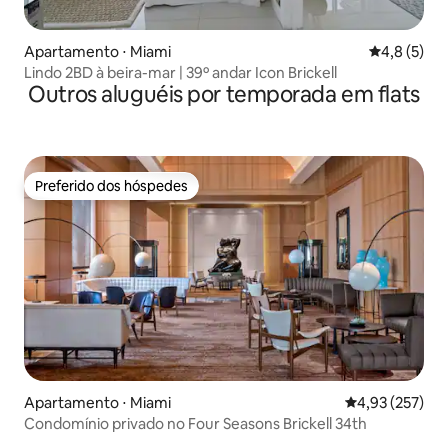
Apartamento ⋅ Miami
4,8 de uma 
4,8 (5)
Lindo 2BD à beira-mar | 39º andar Icon Brickell
Outros aluguéis por temporada em flats
Preferido dos hóspedes
Preferido dos hóspedes
Apartamento ⋅ Miami
4,93 de uma av
4,93 (257)
Condomínio privado no Four Seasons Brickell 34th