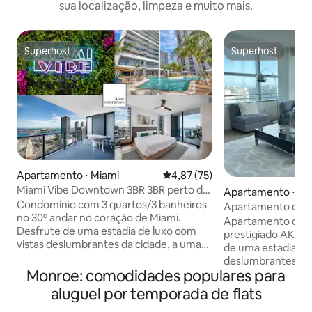
sua localização, limpeza e muito mais.
Superhost
Superhost
Superhost
Superhost
Apartamento ⋅ Miami
4,87 de uma avaliação média de
4,87 (75)
Miami Vibe Downtown 3BR 3BR perto do
Apartamento ⋅ Mi
Kaseya Center
Condomínio com 3 quartos/3 banheiros
Apartamento de lu
no 30º andar no coração de Miami.
Hotel
Apartamento de lu
Desfrute de uma estadia de luxo com
prestigiado AKA Ho
vistas deslumbrantes da cidade, a uma
de uma estadia sof
curta distância a pé das principais
deslumbrantes da 
atrações, como o Yamashiro Miami, o
Monroe: comodidades populares para
partir deste espaç
Kaseya Center, o Adrienne Arsht
moderno. Este ap
aluguel por temporada de flats
Center, o Pérez Art Museum e o Bayside
conforto e a priv
Marketplace. A vida noturna de South