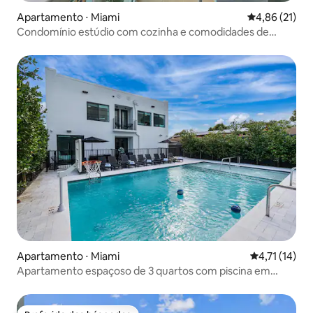
Apartamento ⋅ Miami
4,86 de uma a
4,86 (21)
Condomínio estúdio com cozinha e comodidades de
hotel!
Apartamento ⋅ Miami
4,71 de uma a
4,71 (14)
Apartamento espaçoso de 3 quartos com piscina em
Miami