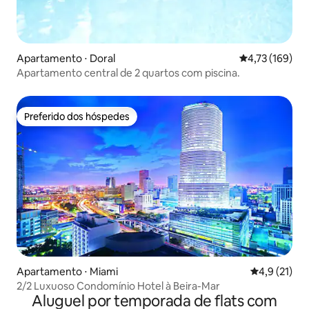
Apartamento ⋅ Doral
4,73 de uma av
4,73 (169)
Apartamento central de 2 quartos com piscina.
Preferido dos hóspedes
Preferido dos hóspedes
Apartamento ⋅ Miami
4,9 de uma a
4,9 (21)
2/2 Luxuoso Condomínio Hotel à Beira-Mar
Aluguel por temporada de flats com