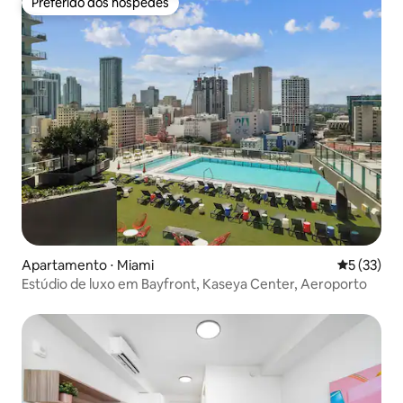
Preferido dos hóspedes
Preferido dos hóspedes
Apartamento ⋅ Miami
5 de uma a
5 (33)
Estúdio de luxo em Bayfront, Kaseya Center, Aeroporto