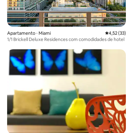
Apartamento ⋅ Miami
4,52 de uma a
4,52 (33)
1/1 Brickell Deluxe Residences com comodidades de hotel