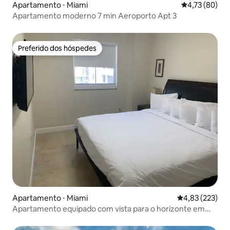
Apartamento ⋅ Miami
4,73 de uma a
4,73 (80)
Apartamento moderno 7 min Aeroporto Apt 3
Preferido dos hóspedes
Preferido dos hóspedes
Apartamento ⋅ Miami
4,83 de uma av
4,83 (223)
Apartamento equipado com vista para o horizonte em
Brickell Miami