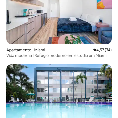
Apartamento ⋅ Miami
4,57 de uma a
4,57 (74)
Vida moderna | Refúgio moderno em estúdio em Miami