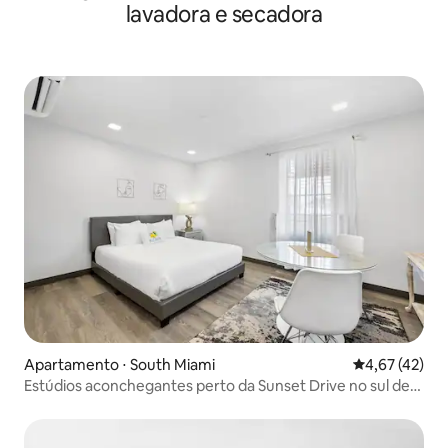
lavadora e secadora
Apartamento ⋅ South Miami
4,67 de uma a
4,67 (42)
Estúdios aconchegantes perto da Sunset Drive no sul de
Miami