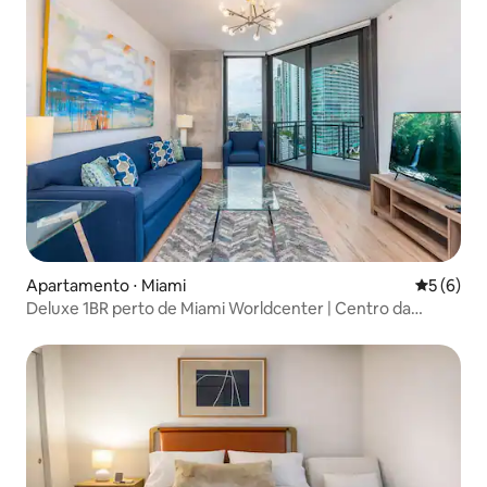
Apartamento ⋅ Miami
5 de uma 
5 (6)
Deluxe 1BR perto de Miami Worldcenter | Centro da
cidade