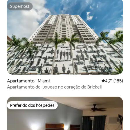
Superhost
Superhost
Apartamento ⋅ Miami
4,71 de uma av
4,71 (185)
Apartamento de luxuoso no coração de Brickell
Preferido dos hóspedes
Preferido dos hóspedes