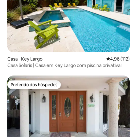
Casa ⋅ Key Largo
4,96 de uma av
4,96 (112)
Casa Solaris | Casa em Key Largo com piscina privativa!
Preferido dos hóspedes
Preferido dos hóspedes