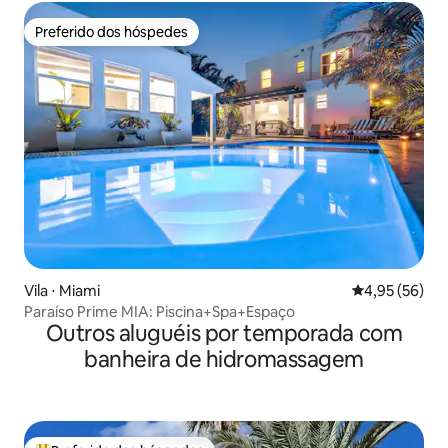
Preferido dos hóspedes
Preferido dos hóspedes
Vila ⋅ Miami
4,95 de uma a
4,95 (56)
Paraíso Prime MIA: Piscina+Spa+Espaço
Outros aluguéis por temporada com
banheira de hidromassagem