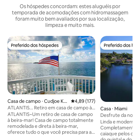
Os hóspedes concordam: estes aluguéis por
temporada de acomodações com hidromassagem
foram muito bem avaliados por sua localização,
limpeza e muito mais.
Preferido dos hóspedes
Preferido dos hó
Preferido dos hóspedes
Preferido dos hó
Casa de campo ⋅ Cudjoe Ke
4,89 de uma avaliação média de 
4,89 (177)
y
ATLANTIS... Retiro em casa de campo à
Casa ⋅ Miami
beira-mar!
ATLANTIS~Um retiro de casa de campo
Desfrute da nossa
à beira-mar! Casa de campo totalmente
canal divertido! B
Linda e moderna c
remodelada e direta à beira-mar,
hidromassagem!
Completamente re
oferece tudo o que você precisa para a
caiaque pelos cana
escapadinha perfeita. Cais do barco (25
do quintal e do ca