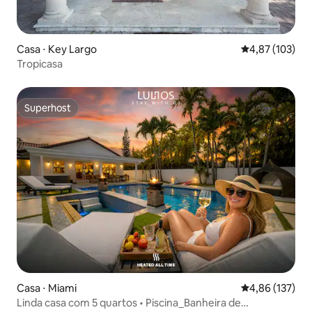
Casa ⋅ Key Largo
4,87 de uma av
4,87 (103)
Tropicasa
Superhost
Superhost
Casa ⋅ Miami
4,86 de uma av
4,86 (137)
Linda casa com 5 quartos • Piscina_Banheira de