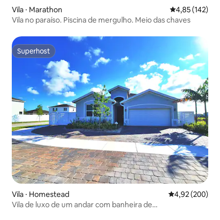
Vila ⋅ Marathon
4,85 de uma av
4,85 (142)
Vila no paraíso. Piscina de mergulho. Meio das chaves
Superhost
Superhost
Vila ⋅ Homestead
4,92 de uma ava
4,92 (200)
Vila de luxo de um andar com banheira de
hidromassagem