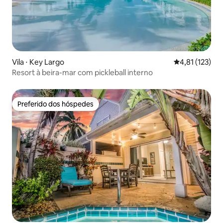
Vila ⋅ Key Largo
4,81 de uma av
4,81 (123)
Resort à beira-mar com pickleball interno
Preferido dos hóspedes
Preferido dos hóspedes