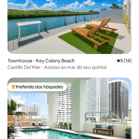
Townhouse ⋅ Key Colony Beach
5 de uma a
5 (14)
Castillo Del Mar - Acesso ao mar do seu quintal
Preferido dos hóspedes
Entre os melhores preferidos dos hóspedes