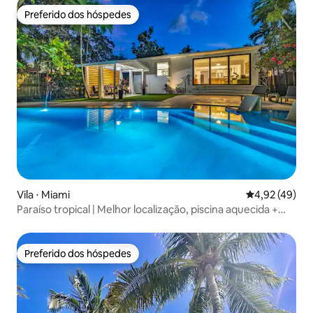
Preferido dos hóspedes
Preferido dos hóspedes
Vila ⋅ Miami
4,92 de uma a
4,92 (49)
Paraíso tropical | Melhor localização, piscina aquecida +
spa
Preferido dos hóspedes
Preferido dos hóspedes