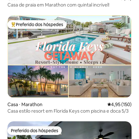
Casa de praia em Marathon com quintal incrível!
Preferido dos hóspedes
Entre os melhores preferidos dos hóspedes
Casa ⋅ Marathon
4,95 de uma av
4,95 (150)
Casa estilo resort em Florida Keys com piscina e doca 5/3
Preferido dos hóspedes
Preferido dos hóspedes