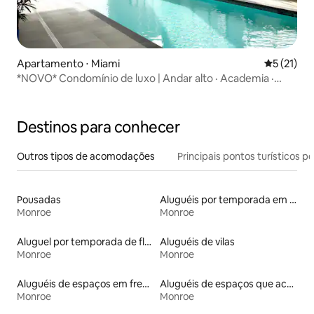
Apartamento ⋅ Miami
5 de uma a
5 (21)
*NOVO* Condomínio de luxo | Andar alto · Academia ·
Piscina ·
Destinos para conhecer
Outros tipos de acomodações
Principais pontos turísticos po
Pousadas
Aluguéis por temporada em resorts
Monroe
Monroe
Aluguel por temporada de flats
Aluguéis de vilas
Monroe
Monroe
Aluguéis de espaços em frente à praia
Aluguéis de espaços que aceitam animais de estimação
Monroe
Monroe