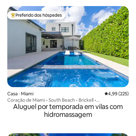
hidromassagem_Churrasqueira | Fogueira e jogos
Preferido dos hóspedes
Entre os melhores preferidos dos hóspedes
Casa ⋅ Miami
4,99 de uma av
4,99 (225)
Coração de Miami • South Beach • Brickell •
Aluguel por temporada em vilas com
Piscina/banheira de hidromassagem
hidromassagem