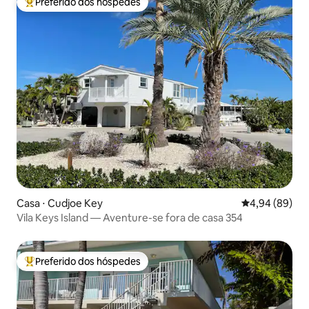
Preferido dos hóspedes
Entre os melhores preferidos dos hóspedes
Casa ⋅ Cudjoe Key
4,94 de uma av
4,94 (89)
Vila Keys Island — Aventure-se fora de casa 354
Preferido dos hóspedes
Entre os melhores preferidos dos hóspedes