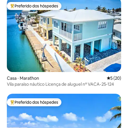
Preferido dos hóspedes
Entre os melhores preferidos dos hóspedes
Casa ⋅ Marathon
5 de uma a
5 (20)
Vila paraíso náutico Licença de aluguel nº VACA-25-124
Preferido dos hóspedes
Entre os melhores preferidos dos hóspedes