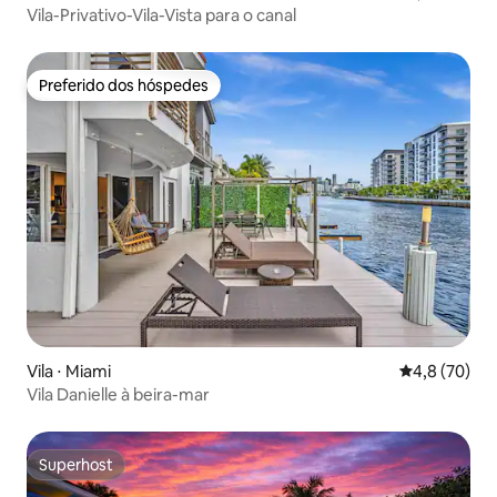
Vila-Privativo-Vila-Vista para o canal
Preferido dos hóspedes
Preferido dos hóspedes
Vila ⋅ Miami
4,8 de uma a
4,8 (70)
Vila Danielle à beira-mar
Superhost
Superhost