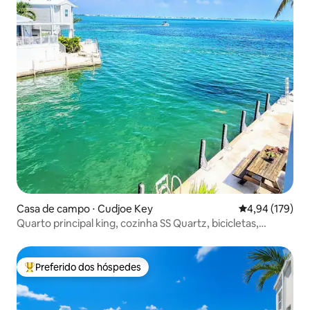
Casa de campo ⋅ Cudjoe Key
4,94 de uma av
4,94 (179)
Quarto principal king, cozinha SS Quartz, bicicletas,
caiaques, VISTAS!
Preferido dos hóspedes
Entre os melhores preferidos dos hóspedes