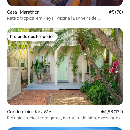
Casa ⋅ Marathon
5 de uma a
5 (78)
Retiro tropical em Keys | Piscina | Banheira de
hidromassagem | Cinema
Preferido dos hóspedes
Preferido dos hóspedes
Condomínio ⋅ Key West
4,93 de uma av
4,93 (122)
Refúgio tropical com garça, banheira de hidromassagem
e piscina