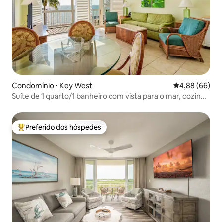
Condomínio ⋅ Key West
4,88 de uma av
4,88 (66)
Suíte de 1 quarto/1 banheiro com vista para o mar, cozinha
e sala de estar
Preferido dos hóspedes
Entre os melhores preferidos dos hóspedes