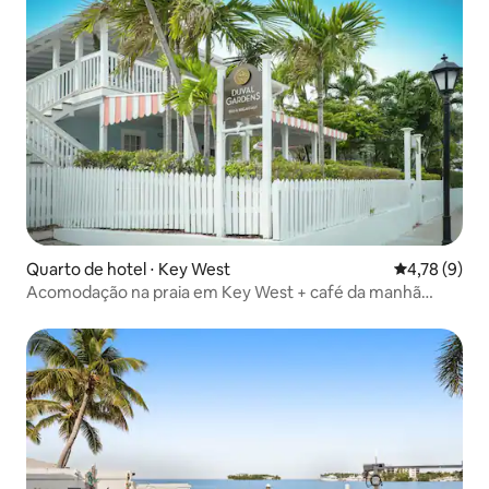
Quarto de hotel ⋅ Key West
4,78 de uma 
4,78 (9)
Acomodação na praia em Key West + café da manhã
grátis, piscina e spa