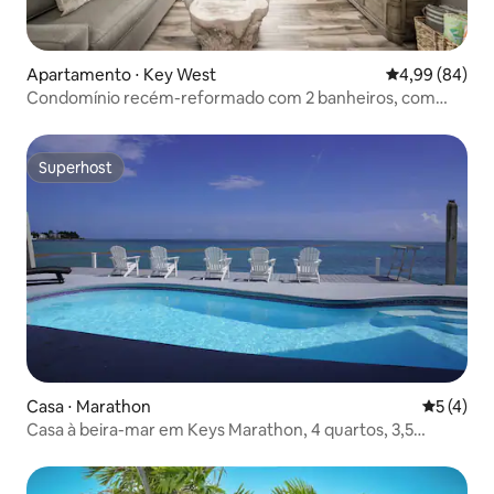
Apartamento ⋅ Key West
4,99 de uma av
4,99 (84)
Condomínio recém-reformado com 2 banheiros, com
piscina compartilhada
Superhost
Superhost
Casa ⋅ Marathon
5 de uma 
5 (4)
Casa à beira-mar em Keys Marathon, 4 quartos, 3,5
banheiros e piscina.