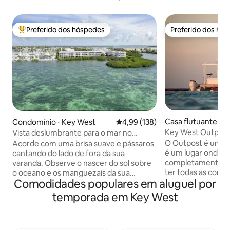
Preferido dos hóspedes
Preferido dos hó
Entre os melhores preferidos dos hóspedes
Preferido dos hó
Casa flutuante ⋅ 
Condomínio ⋅ Key West
4,99 de uma avaliação média de 
4,99 (138)
Key West Outpost:
Vista deslumbrante para o mar no
paraíso, perto de Key West
O Outpost é uma e
Acorde com uma brisa suave e pássaros
é um lugar onde v
cantando do lado de fora da sua
completamente fo
varanda. Observe o nascer do sol sobre
ter todas as como
o oceano e os manguezais da sua
Comodidades populares em aluguel por
campo privada nas
varanda privada. Desfrute de sua
redor de Key West.
privacidade ao começar o dia e, em
temporada em Key West
vida selvagem incr
seguida, aventure-se para explorar tudo
privado. Você pode
o que Key West tem a oferecer:
de caiaque ou pe
esportes aquáticos, lojas pitorescas,