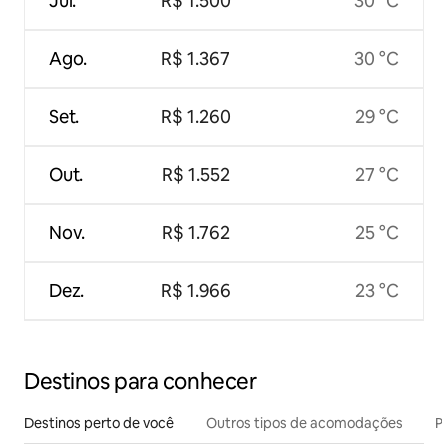
Jul.
R$ 1.500
30 °C
Ago.
R$ 1.367
30 °C
Set.
R$ 1.260
29 °C
Out.
R$ 1.552
27 °C
Nov.
R$ 1.762
25 °C
Dez.
R$ 1.966
23 °C
Destinos para conhecer
Destinos perto de você
Outros tipos de acomodações
Pr