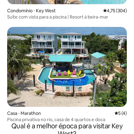
Condomínio ⋅ Key West
4,75 de uma av
4,75 (304)
Suíte com vista para a piscina | Resort à beira-mar
Casa ⋅ Marathon
5 de uma 
5 (4)
Piscina privativa no rio, casa de 4 quartos e doca
Qual é a melhor época para visitar Key
West?