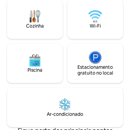
leve diretamente 
comida deliciosa, história ao seu redor e
pode adicionar pa
muito mais! Características da
melhorar a aventura. Vamos levá-l
propriedade: piscina, banheira de
a chegada e trazê-
hidromassagem, bar e cozinha Yellowfin
partida, através 
e estacionamento. Suprimentos de praia
Cozinha
Wi-Fi
outros barcos.
incluídos: coolers, equipamento de
snorkel e toalhas de praia.
Estacionamento
Piscina
gratuito no local
Ar-condicionado