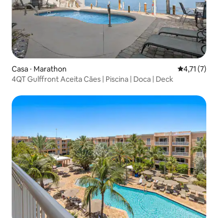
Casa ⋅ Marathon
4,71 de uma 
4,71 (7)
4QT Gulffront Aceita Cães | Piscina | Doca | Deck