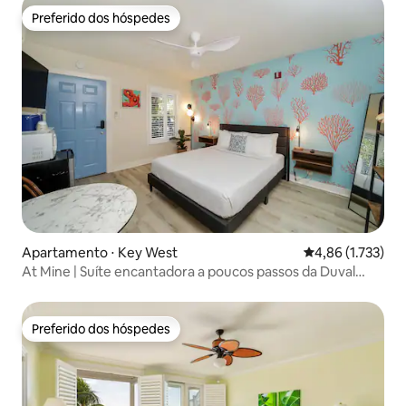
Preferido dos hóspedes
Preferido dos hóspedes
Apartamento ⋅ Key West
4,86 de uma aval
4,86 (1.733)
At Mine | Suíte encantadora a poucos passos da Duval
Street
Preferido dos hóspedes
Preferido dos hóspedes