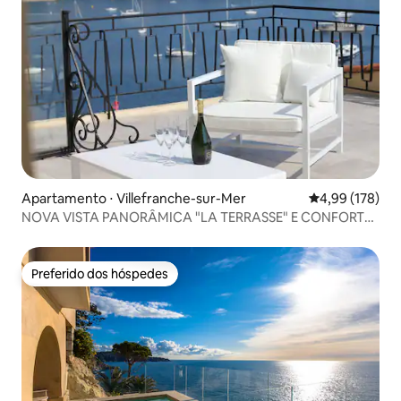
Apartamento ⋅ Villefranche-sur-Mer
4,99 de uma av
4,99 (178)
NOVA VISTA PANORÂMICA "LA TERRASSE" E CONFORTO
DE LUXO
Preferido dos hóspedes
Preferido dos hóspedes