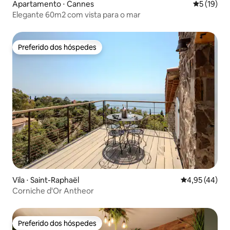
Apartamento ⋅ Cannes
5 de uma a
5 (19)
Elegante 60m2 com vista para o mar
Preferido dos hóspedes
Preferido dos hóspedes
Vila ⋅ Saint-Raphaël
4,95 de uma a
4,95 (44)
Corniche d'Or Antheor
Preferido dos hóspedes
Preferido dos hóspedes