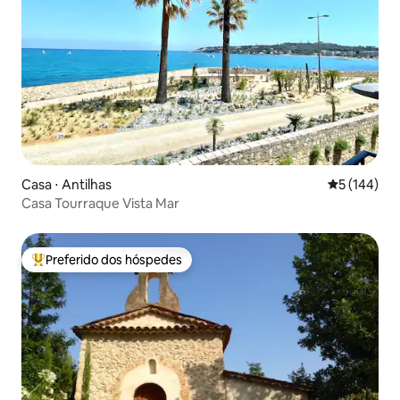
Casa ⋅ Antilhas
5 de uma av
5 (144)
Casa Tourraque Vista Mar
Preferido dos hóspedes
Entre os melhores preferidos dos hóspedes