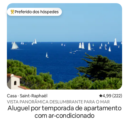
Preferido dos hóspedes
Entre os melhores preferidos dos hóspedes
Casa ⋅ Saint-Raphaël
4,99 de uma av
4,99 (222)
VISTA PANORÂMICA DESLUMBRANTE PARA O MAR
Aluguel por temporada de apartamento
com ar-condicionado