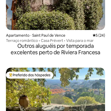
Apartamento ⋅ Saint Paul de Vence
5 de uma a
5 (24)
Terraço romântico • Casa Prévert • Vista para o mar
Outros aluguéis por temporada
excelentes perto de Riviera Francesa
Preferido dos hóspedes
Entre os melhores preferidos dos hóspedes