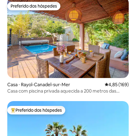
Preferido dos hóspedes
Preferido dos hóspedes
Casa ⋅ Rayol-Canadel-sur-Mer
4,85 de uma av
4,85 (169)
Casa com piscina privada aquecida a 200 metros das
praias
Preferido dos hóspedes
Entre os melhores preferidos dos hóspedes