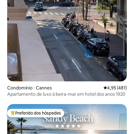
Condomínio ⋅ Cannes
4,95 de uma av
4,95 (481)
Apartamento de luxo à beira-mar em hotel dos anos 1920
Preferido dos hóspedes
Entre os melhores preferidos dos hóspedes