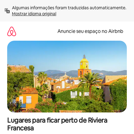
Pular
Algumas informações foram traduzidas automaticamente. 
para
Mostrar idioma original
o
conteúdo
Anuncie seu espaço no Airbnb
Lugares para ficar perto de Riviera
Francesa