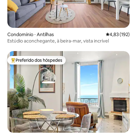
Condomínio ⋅ Antilhas
4,83 de uma av
4,83 (192)
Estúdio aconchegante, à beira-mar, vista incrível
Preferido dos hóspedes
Entre os melhores preferidos dos hóspedes