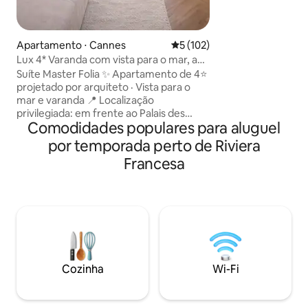
mais do que amp
espaço isolado sufi
vista é sobre a rua
uma paisagem pan
Apartamento ⋅ Cannes
5 de uma avaliação média de 
5 (102)
Está cercado por a
Lux 4* Varanda com vista para o mar, a
restaurantes locai
poucos passos do Palais e da praia
Suíte Master Folia ✨ Apartamento de 4⭐
transporte, praia 
projetado por arquiteto · Vista para o
mais antiga da cid
mar e varanda 📍 Localização
privilegiada: em frente ao Palais des
Comodidades populares para aluguel
Festivals, a 2 minutos a pé das praias 🛍
Lojas e restaurantes a 1 min 🛏️ 1 quarto ·
por temporada perto de Riviera
Cama queen size arrumada, conforto
Francesa
com qualidade de hotel + sofá-cama 🛜
Wi-Fi de fibra, Smart TV, Netflix, ar-
condicionado 🍽️ Cozinha totalmente
equipada (Nespresso), café e chá 🛁
Roupa de cama, toalhas, sabonete e
xampu 🫧 Limpeza profissional de
acordo com os padrões de hotel Self
check-in🔑 24h ✔ Check-in antecipado e
Cozinha
Wi-Fi
check-out tardio mediante solicitação