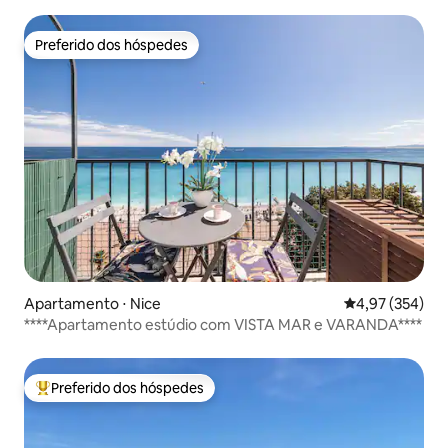
Preferido dos hóspedes
Preferido dos hóspedes
Apartamento ⋅ Nice
4,97 de uma av
4,97 (354)
****Apartamento estúdio com VISTA MAR e VARANDA****
Preferido dos hóspedes
Entre os melhores preferidos dos hóspedes