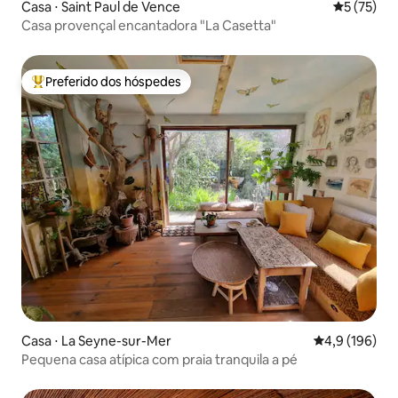
Casa ⋅ Saint Paul de Vence
5 de uma a
5 (75)
Casa provençal encantadora "La Casetta"
Preferido dos hóspedes
Entre os melhores preferidos dos hóspedes
Casa ⋅ La Seyne-sur-Mer
4,9 de uma av
4,9 (196)
Pequena casa atípica com praia tranquila a pé