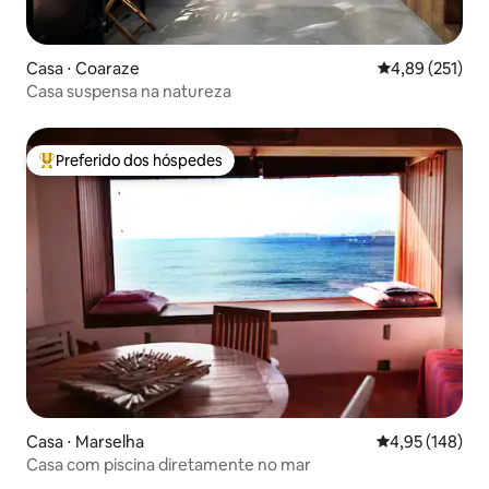
Casa ⋅ Coaraze
4,89 de uma av
4,89 (251)
Casa suspensa na natureza
Preferido dos hóspedes
Entre os melhores preferidos dos hóspedes
Casa ⋅ Marselha
4,95 de uma av
4,95 (148)
Casa com piscina diretamente no mar