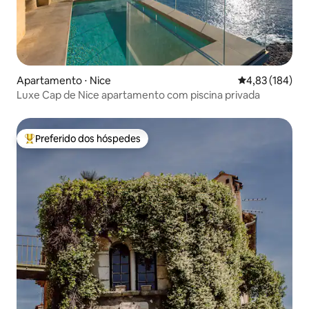
Apartamento ⋅ Nice
4,83 de uma av
4,83 (184)
Luxe Cap de Nice apartamento com piscina privada
Preferido dos hóspedes
Entre os melhores preferidos dos hóspedes