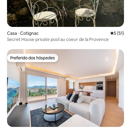
Casa ⋅ Cotignac
5 de uma a
5 (51)
Secret House private pool au coeur de la Provence
Preferido dos hóspedes
Preferido dos hóspedes