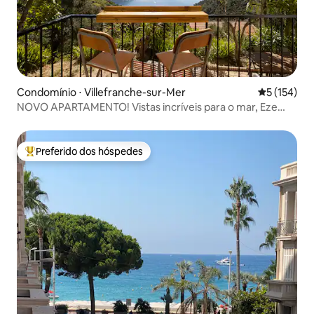
Condomínio ⋅ Villefranche-sur-Mer
5 de uma av
5 (154)
NOVO APARTAMENTO! Vistas incríveis para o mar, Eze
Village
Preferido dos hóspedes
Entre os melhores preferidos dos hóspedes