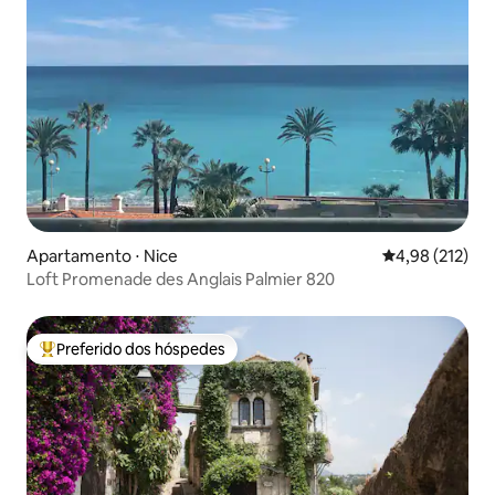
Apartamento ⋅ Nice
4,98 de uma av
4,98 (212)
Loft Promenade des Anglais Palmier 820
Preferido dos hóspedes
Entre os melhores preferidos dos hóspedes