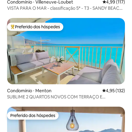
Condomínio ⋅ Villeneuve-Loubet
4,99 de uma av
4,99 (117)
VISTA PARA O MAR - classificação 5* - T3 - SANDY BEACH
- estacionamento
Preferido dos hóspedes
Entre os melhores preferidos dos hóspedes
Condomínio ⋅ Menton
4,95 de uma av
4,95 (132)
SUBLIME 2 QUARTOS NOVOS COM TERRAÇO E
GARAGEM
Preferido dos hóspedes
Preferido dos hóspedes