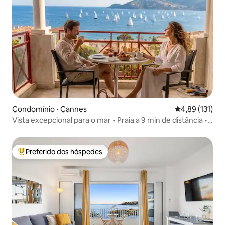
Condomínio ⋅ Cannes
4,89 de uma av
4,89 (131)
Vista excepcional para o mar • Praia a 9 min de distância •
Estacionamento e piscina
Preferido dos hóspedes
Entre os melhores preferidos dos hóspedes