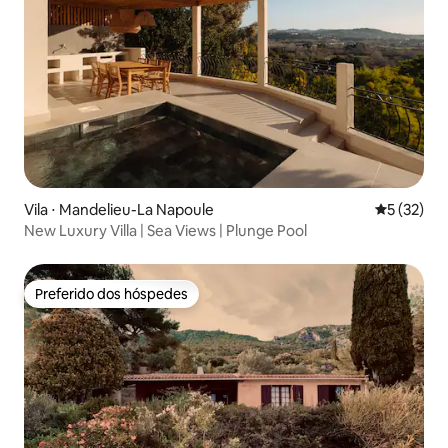
Vila ⋅ Mandelieu-La Napoule
5 de uma a
5 (32)
New Luxury Villa | Sea Views | Plunge Pool
Preferido dos hóspedes
Preferido dos hóspedes