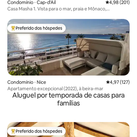
Condomínio ⋅ Cap-d'Ail
4,98 de uma av
4,98 (201)
Casa Masha 1. Vista para o mar, praia e Mônaco,
estacionamento gratuito
Preferido dos hóspedes
Entre os melhores preferidos dos hóspedes
Condomínio ⋅ Nice
4,97 de uma av
4,97 (127)
Apartamento excepcional (2022), à beira-mar
Aluguel por temporada de casas para
famílias
Preferido dos hóspedes
Entre os melhores preferidos dos hóspedes