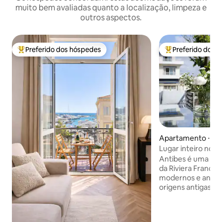
muito bem avaliadas quanto a localização, limpeza e
outros aspectos.
Preferido dos hóspedes
Preferido dos 
Entre os melhores preferidos dos hóspedes
Entre os melhore
Apartamento ⋅ Ant
Lugar inteiro no c
Antibes é uma cid
da Riviera Frances
modernos e antig
origens antigas. 
proporcionará um
autêntica. O layout
para o terraço cr