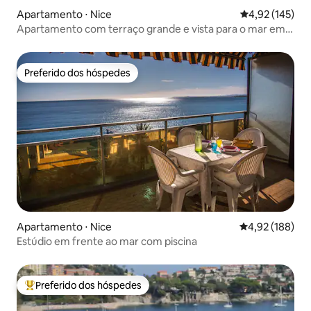
Apartamento ⋅ Nice
4,92 de uma av
4,92 (145)
Apartamento com terraço grande e vista para o mar em
Nice
Preferido dos hóspedes
Preferido dos hóspedes
Apartamento ⋅ Nice
4,92 de uma av
4,92 (188)
Estúdio em frente ao mar com piscina
Preferido dos hóspedes
Entre os melhores preferidos dos hóspedes