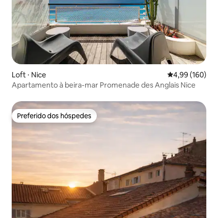
Loft ⋅ Nice
4,99 de uma av
4,99 (160)
Apartamento à beira-mar Promenade des Anglais Nice
Preferido dos hóspedes
Preferido dos hóspedes