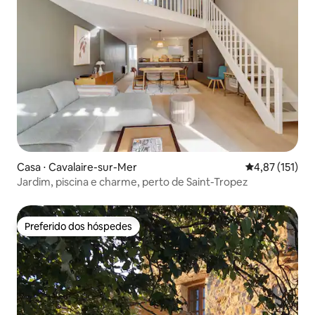
Casa ⋅ Cavalaire-sur-Mer
4,87 de uma av
4,87 (151)
Jardim, piscina e charme, perto de Saint-Tropez
Preferido dos hóspedes
Preferido dos hóspedes