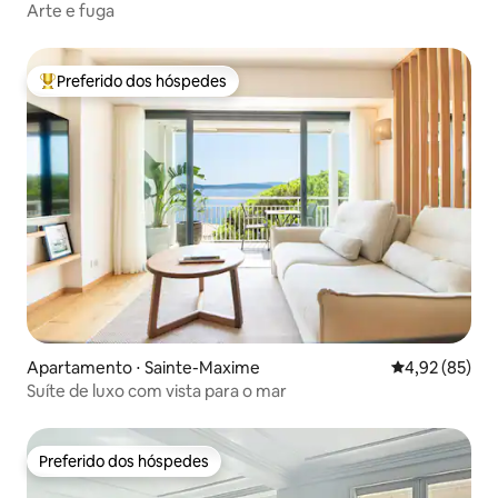
Arte e fuga
Preferido dos hóspedes
Entre os melhores preferidos dos hóspedes
Apartamento ⋅ Sainte-Maxime
4,92 de uma a
4,92 (85)
Suíte de luxo com vista para o mar
Preferido dos hóspedes
Preferido dos hóspedes