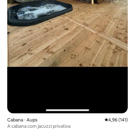
Cabana ⋅ Aups
4,96 de uma av
4,96 (141)
A cabana com jacuzzi privativa