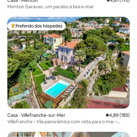
Casa ⋅ Menton
4,81 de uma av
4,81 (170)
Menton Garavan, um paraíso à beira-mar
Preferido dos hóspedes
Entre os melhores preferidos dos hóspedes
Casa ⋅ Villefranche-sur-Mer
4,89 de uma av
4,89 (185)
Villefranche • Vila panorâmica com vista para o mar •
Piscina e ar-condicionado