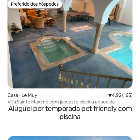
Preferido dos hóspedes
Preferido dos hóspedes
Casa ⋅ Le Muy
4,92 de uma av
4,92 (165)
Villa Sainte Maxime com jacuzzi e piscina aquecida
Aluguel por temporada pet friendly com
piscina