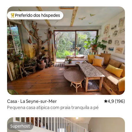
Preferido dos hóspedes
Entre os melhores preferidos dos hóspedes
Casa ⋅ La Seyne-sur-Mer
4,9 de uma av
4,9 (196)
Pequena casa atípica com praia tranquila a pé
Superhost
Superhost