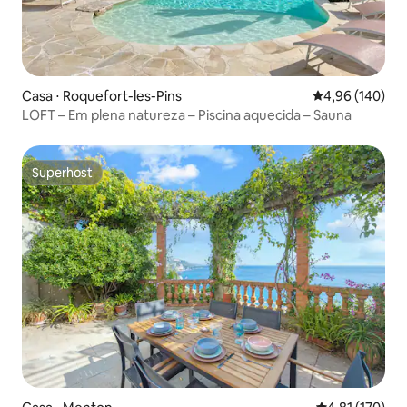
Casa ⋅ Roquefort-les-Pins
4,96 de uma av
4,96 (140)
LOFT – Em plena natureza – Piscina aquecida – Sauna
Superhost
Superhost