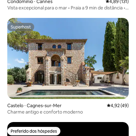
Condomínio ⋅ Cannes
4,89 de uma av
4,89 (131)
Vista excepcional para o mar • Praia a 9 min de distância •
Estacionamento e piscina
Superhost
Superhost
Castelo ⋅ Cagnes-sur-Mer
4,92 de uma a
4,92 (49)
Charme antigo e conforto moderno
Preferido dos hóspedes
Preferido dos hóspedes