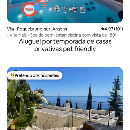
Vila ⋅ Roquebrune-sur-Argens
4,97 de uma av
4,97 (101)
- Villa Naïs - Spa de bem-estar/piscina com vista de 180°
Aluguel por temporada de casas
privativas pet friendly
Preferido dos hóspedes
Entre os melhores preferidos dos hóspedes