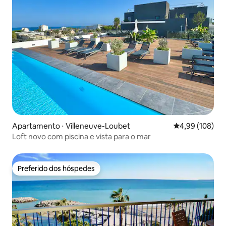
Apartamento ⋅ Villeneuve-Loubet
4,99 de uma av
4,99 (108)
Loft novo com piscina e vista para o mar
Preferido dos hóspedes
Preferido dos hóspedes