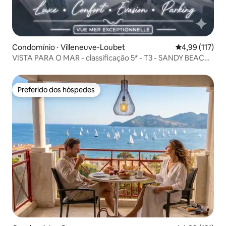
Condomínio ⋅ Villeneuve-Loubet
4,99 de uma av
4,99 (117)
VISTA PARA O MAR - classificação 5* - T3 - SANDY BEACH
- estacionamento
Preferido dos hóspedes
Preferido dos hóspedes