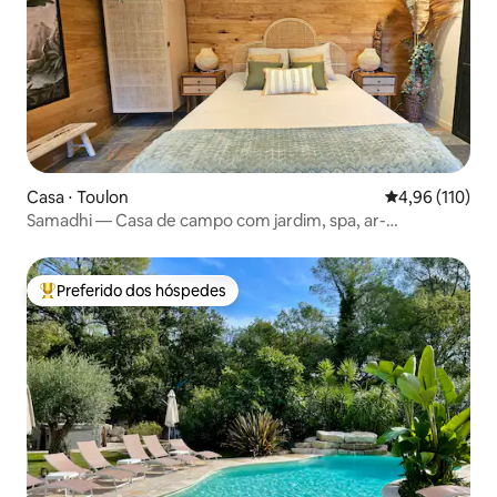
Casa ⋅ Toulon
4,96 de uma av
4,96 (110)
Samadhi — Casa de campo com jardim, spa, ar-
condicionado, estacionamento
Preferido dos hóspedes
Entre os melhores preferidos dos hóspedes