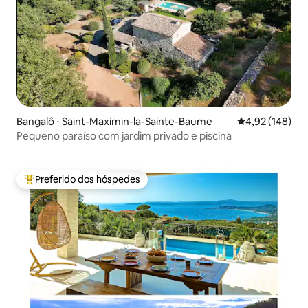
Bangalô ⋅ Saint-Maximin-la-Sainte-Baume
4,92 de uma av
4,92 (148)
Pequeno paraíso com jardim privado e piscina
Preferido dos hóspedes
Entre os melhores preferidos dos hóspedes