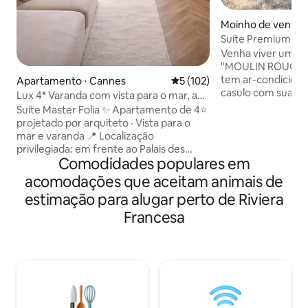
Moinho de vento ⋅
-Air
Suíte Premium com 
moinho
Venha viver um ve
"MOULIN ROUGE 
tem ar-condicion
Apartamento ⋅ Cannes
5 de uma avaliação média de 
5 (102)
casulo com sua jacu
Lux 4* Varanda com vista para o mar, a
Na entrada da flor
poucos passos do Palais e da praia
Suíte Master Folia ✨ Apartamento de 4⭐
um antigo moinho
projetado por arquiteto · Vista para o
vistas deslumbran
mar e varanda 📍 Localização
Um lugar raro ond
privilegiada: em frente ao Palais des
e serenidade se u
Comodidades populares em
Festivals, a 2 minutos a pé das praias 🛍
viajando sozinho 
Lojas e restaurantes a 1 min 🛏️ 1 quarto ·
acomodações que aceitam animais de
querido, este moin
Cama queen size arrumada, conforto
estimação para alugar perto de Riviera
aconchegante conv
com qualidade de hotel + sofá-cama 🛜
de uma experiênci
Wi-Fi de fibra, Smart TV, Netflix, ar-
Francesa
você gosta do aut
condicionado 🍽️ Cozinha totalmente
Suíte Premium esp
equipada (Nespresso), café e chá 🛁
Roupa de cama, toalhas, sabonete e
xampu 🫧 Limpeza profissional de
acordo com os padrões de hotel Self
check-in🔑 24h ✔ Check-in antecipado e
check-out tardio mediante solicitação