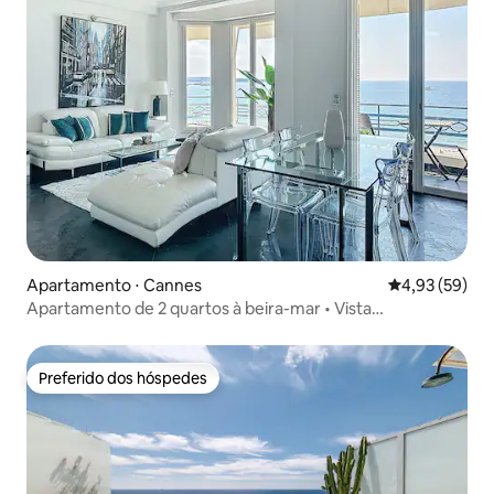
Apartamento ⋅ Cannes
4,93 de uma a
4,93 (59)
Apartamento de 2 quartos à beira-mar • Vista
deslumbrante para o mar • La
Preferido dos hóspedes
Preferido dos hóspedes