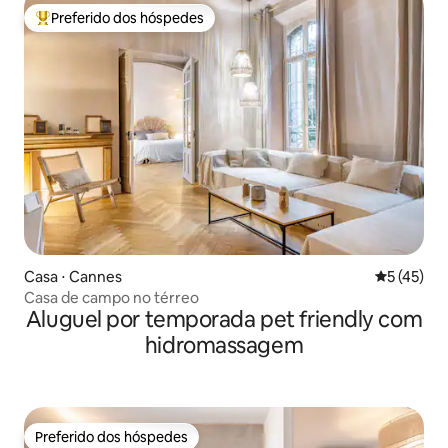
Preferido dos hóspedes
Entre os melhores preferidos dos hóspedes
Casa ⋅ Cannes
5 de uma a
5 (45)
Casa de campo no térreo
Aluguel por temporada pet friendly com
hidromassagem
Preferido dos hóspedes
Preferido dos hóspedes