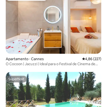
Apartamento ⋅ Cannes
4,86 de uma av
4,86 (227)
O Cocoon | Jacuzzi | Ideal para o Festival de Cinema de
Cannes
Superhost
Superhost