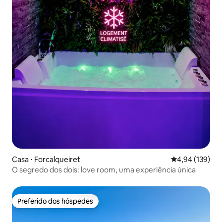
Casa ⋅ Forcalqueiret
4,94 de uma av
4,94 (139)
O segredo dos dois: love room, uma experiência única
Preferido dos hóspedes
Preferido dos hóspedes