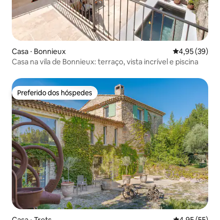
Casa ⋅ Bonnieux
4,95 de uma a
4,95 (39)
Casa na vila de Bonnieux: terraço, vista incrível e piscina
Preferido dos hóspedes
Preferido dos hóspedes
Casa ⋅ Trets
4,95 de uma a
4,95 (55)