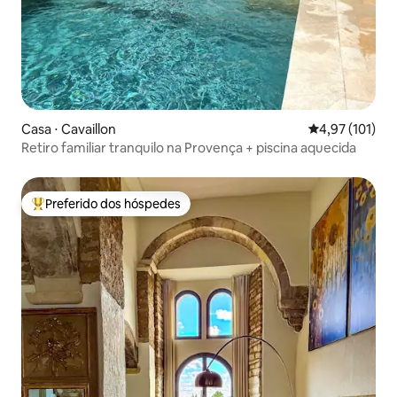
Casa ⋅ Cavaillon
4,97 de uma av
4,97 (101)
Retiro familiar tranquilo na Provença + piscina aquecida
Preferido dos hóspedes
Entre os melhores preferidos dos hóspedes