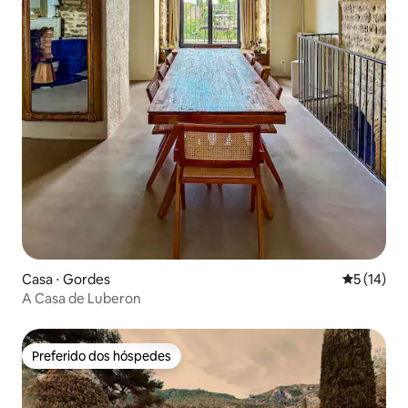
Casa ⋅ Gordes
5 de uma a
5 (14)
A Casa de Luberon
Preferido dos hóspedes
Preferido dos hóspedes