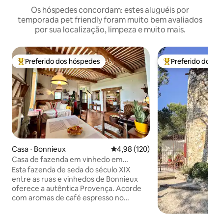
Os hóspedes concordam: estes aluguéis por
temporada pet friendly foram muito bem avaliados
por sua localização, limpeza e muito mais.
Preferido dos hóspedes
Preferido dos 
Entre os melhores preferidos dos hóspedes
Entre os melhore
Casa ⋅ Bonnieux
4,98 de uma avaliação média de 
4,98 (120)
Casa de fazenda em vinhedo em
Bonnieux — Animais de estimação bem-
Esta fazenda de seda do século XIX
vindos
entre as ruas e vinhedos de Bonnieux
oferece a autêntica Provença. Acorde
com aromas de café espresso no
terraço com vista para as vinhas e, em
seguida, passeie para croissants quentes