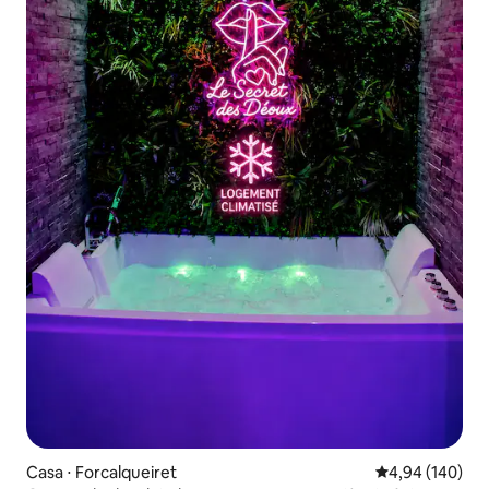
Casa ⋅ Forcalqueiret
4,94 de uma av
4,94 (140)