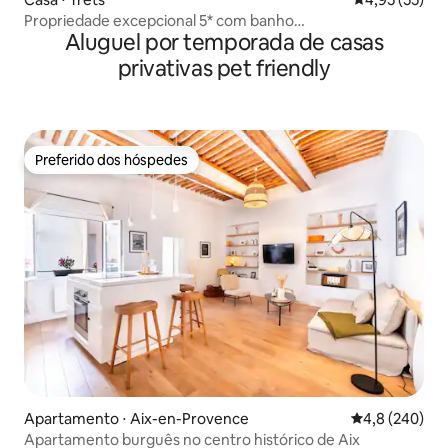
Propriedade excepcional 5* com banho
Aluguel por temporada de casas
turco/piscina/jacuzzi
privativas pet friendly
Preferido dos hóspedes
Preferido dos hóspedes
Apartamento ⋅ Aix-en-Provence
4,8 de uma av
4,8 (240)
Apartamento burguês no centro histórico de Aix