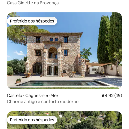
Casa Ginette na Provença
Preferido dos hóspedes
Preferido dos hóspedes
Castelo ⋅ Cagnes-sur-Mer
4,92 de uma a
4,92 (49)
Charme antigo e conforto moderno
Preferido dos hóspedes
Preferido dos hóspedes