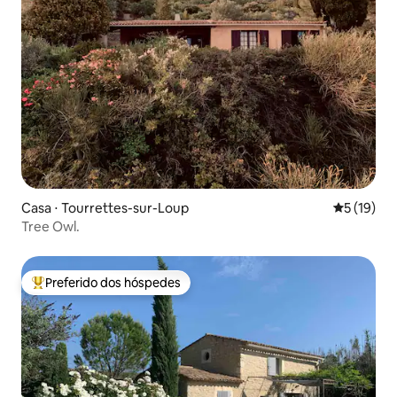
Casa ⋅ Tourrettes-sur-Loup
5 de uma a
5 (19)
Tree Owl.
Preferido dos hóspedes
Entre os melhores preferidos dos hóspedes