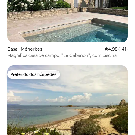
Casa ⋅ Ménerbes
4,98 de uma av
4,98 (141)
Magnífica casa de campo, "Le Cabanon", com piscina
Preferido dos hóspedes
Preferido dos hóspedes