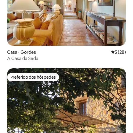
Casa ⋅ Gordes
5 de uma a
5 (28)
A Casa da Seda
Preferido dos hóspedes
Preferido dos hóspedes