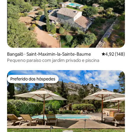
Bangalô ⋅ Saint-Maximin-la-Sainte-Baume
4,92 de uma av
4,92 (148)
Pequeno paraíso com jardim privado e piscina
Preferido dos hóspedes
Preferido dos hóspedes