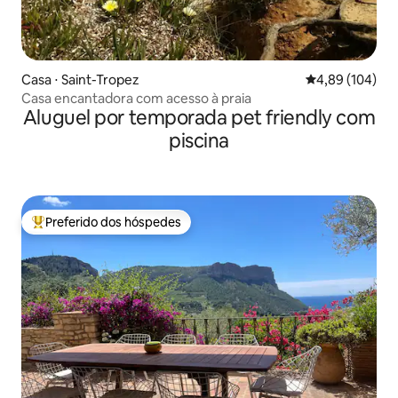
Casa ⋅ Saint-Tropez
4,89 de uma av
4,89 (104)
Casa encantadora com acesso à praia
Aluguel por temporada pet friendly com
piscina
Preferido dos hóspedes
Entre os melhores preferidos dos hóspedes