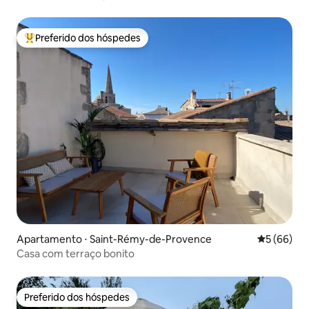
Preferido dos hóspedes
Entre os melhores preferidos dos hóspedes
Apartamento ⋅ Saint-Rémy-de-Provence
5 de uma a
5 (66)
Casa com terraço bonito
Preferido dos hóspedes
Preferido dos hóspedes