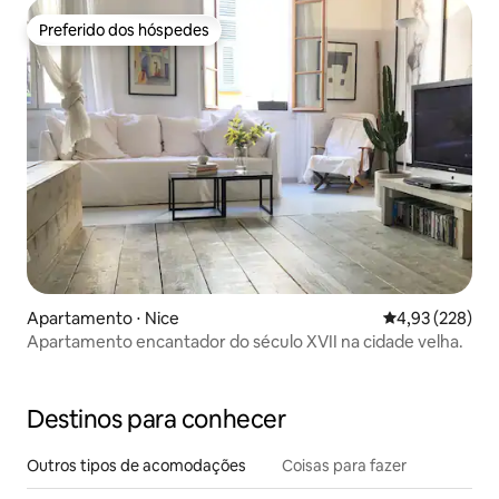
Preferido dos hóspedes
Preferido dos hóspedes
Apartamento ⋅ Nice
4,93 de uma av
4,93 (228)
Apartamento encantador do século XVII na cidade velha.
Destinos para conhecer
Outros tipos de acomodações
Coisas para fazer