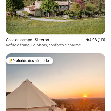
Casa de campo ⋅ Sisteron
4,98 de uma av
4,98 (113)
Refúgio tranquilo: vistas, conforto e charme
Preferido dos hóspedes
Entre os melhores preferidos dos hóspedes