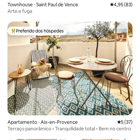
Townhouse ⋅ Saint Paul de Vence
4,95 de uma a
4,95 (83)
Arte e fuga
Preferido dos hóspedes
Entre os melhores preferidos dos hóspedes
Apartamento ⋅ Aix-en-Provence
5 de uma a
5 (37)
Terraço panorâmico • Tranquilidade total • Bem no centro