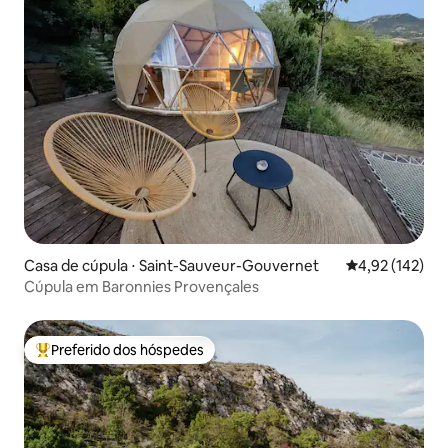
Casa de cúpula ⋅ Saint-Sauveur-Gouvernet
4,92 de uma av
4,92 (142)
Cúpula em Baronnies Provençales
Preferido dos hóspedes
Entre os melhores preferidos dos hóspedes