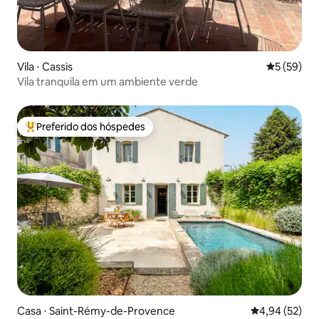
Vila ⋅ Cassis
5 de uma a
5 (59)
Vila tranquila em um ambiente verde
Preferido dos hóspedes
Entre os melhores preferidos dos hóspedes
Casa ⋅ Saint-Rémy-de-Provence
4,94 de uma a
4,94 (52)