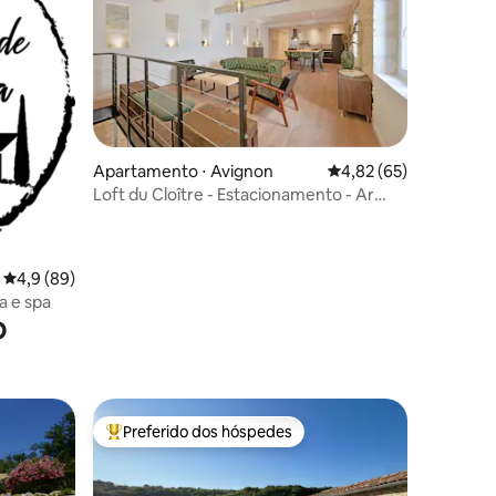
Apartamento ⋅ Avignon
4,82 de uma avaliação
4,82 (65)
ções
Loft du Cloître - Estacionamento - Ar
condicionado
4,9 de uma avaliação média de 5, 89 avaliações
4,9 (89)
a e spa
o
Preferido dos hóspedes
Entre os melhores preferidos dos hóspedes