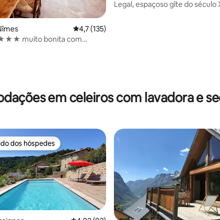
Legal, espaçoso gîte do século 
Forcalquier
 Nîmes
4,7 de uma avaliação média de 5, 135 avalia
4,7 (135)
★★★ muito bonita com
 boêmia, tênis,
amento
ações em celeiros com lavadora e s
rido dos hóspedes
 melhores preferidos dos hóspedes