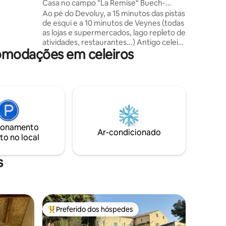
Casa no campo "La Remise" Buech-
im, terraço
Devoluy
Ao pé do Devoluy, a 15 minutos das pistas
ionamento
de esqui e a 10 minutos de Veynes (todas
 Manosque,
as lojas e supermercados, lago repleto de
es du
atividades, restaurantes...) Antigo celeiro
 do
omodações em celeiros
completamente renovado de 120 m²,
do Lac de
com todo o conforto, perto da nossa
fazenda que você pode visitar se quiser.
Um jardim com cerca, gramado,
brinquedos para crianças, terraço com
sombra, churrasqueira esperam por
você para descansar em paz e desfrutar
de bons momentos com a família ou com
ionamento
os amigos. Estação de carregamento
Ar-condicionado
to no local
elétrico.
s
Preferido dos hóspedes
Entre os melhores preferidos dos hóspedes