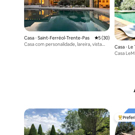
Casa ⋅ Saint-Ferréol-Trente-Pas
5 de uma avaliação 
5 (30)
Casa com personalidade, lareira, vista
Casa ⋅ Le
panorâmica
Casa LeMa
piscina tr
Prefe
Entre os