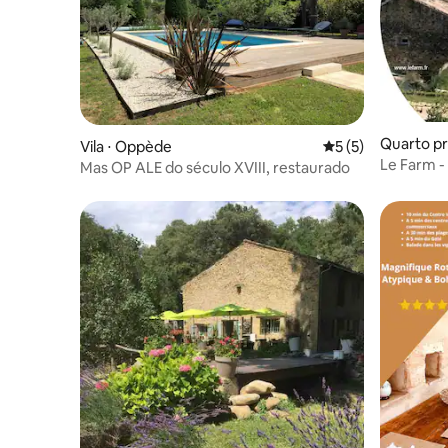
Quarto pr
Vila ⋅ Oppède
5 de uma avaliação
5 (5)
Le Farm - 
Mas OP ALE do século XVIII, restaurado