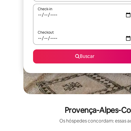
Check-in
Checkout
Buscar
Provença-Alpes-Cos
Os hóspedes concordam: essas ac