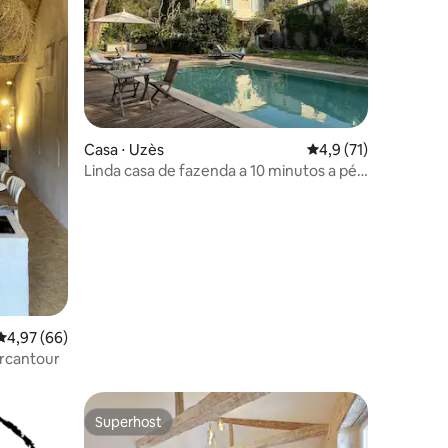
Casa ⋅ Uzès
4,9 de uma avaliação
4,9 (71)
Linda casa de fazenda a 10 minutos a pé
do centro de Uzes
ções
4,97 de uma avaliação média de 5, 66 avaliações
4,97 (66)
rcantour
Superhost
os hóspedes
Superhost