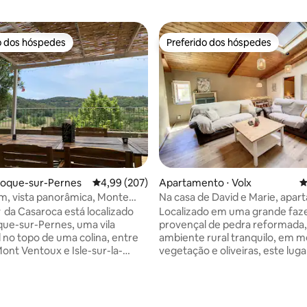
o dos hóspedes
Preferido dos hóspedes
o dos hóspedes
Preferido dos hóspedes
édia de 5, 125 avaliações
 Roque-sur-Pernes
4,99 de uma avaliação média de 5, 207 avalia
4,99 (207)
Apartamento ⋅ Volx
4
dim, vista panorâmica, Monte
Na casa de David e Marie, apa
 Gordes
espaçoso e tranquilo
 da Casaroca está localizado
Localizado em uma grande faz
ue-sur-Pernes, uma vila
provençal de pedra reformada
 no topo de uma colina, entre
ambiente rural tranquilo, em m
ont Ventoux e Isle-sur-la-
vegetação e oliveiras, este lugar
oft iluminado com jardim e
para recarregar as energias. V
etaculares, ideal para casais ou
também pode fazer caminhada
1–2 filhos). Grandes janelas
campos que cercam a propried
 ar condicionado. Partidas
apartamento de 80 m² está loc