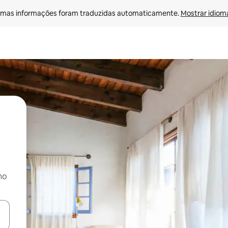
mas informações foram traduzidas automaticamente. 
Mostrar idioma
no
ore-os usando as seta para cima e para baixo do teclado ou tocando e