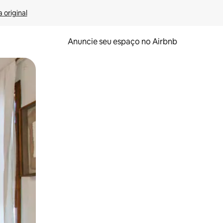
 original
Anuncie seu espaço no Airbnb
 deslizando o dedo na tela.