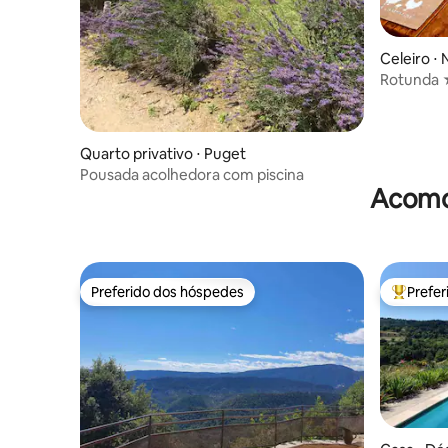
Celeiro ⋅
Rotunda 
decoração
estacion
Quarto privativo ⋅ Puget
Pousada acolhedora com piscina
Acomod
Preferido dos hóspedes
Prefe
Preferido dos hóspedes
Entre os