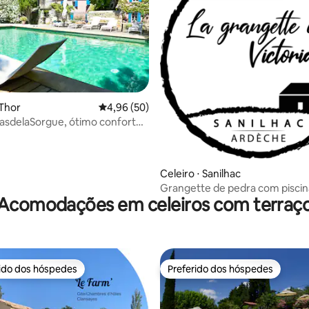
média de 5, 30 avaliações
 Thor
4,96 de uma avaliação média de 5, 50 avalia
4,96 (50)
sdelaSorgue, ótimo conforto,
anquila
Celeiro ⋅ Sanilhac
Grangette de pedra com piscin
Acomodações em celeiros com terraç
rido dos hóspedes
Preferido dos hóspedes
 melhores preferidos dos hóspedes
Preferido dos hóspedes