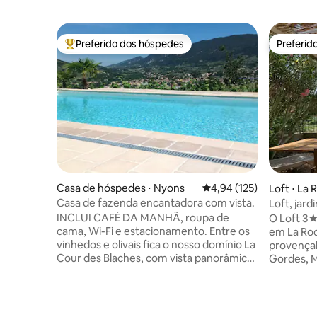
Preferido dos hóspedes
Preferid
Entre os melhores preferidos dos hóspedes
Preferid
Casa de hóspedes ⋅ Nyons
4,94 de uma avaliação m
4,94 (125)
Loft ⋅ La
Casa de fazenda encantadora com vista.
Loft, jar
Ventoux,
INCLUI CAFÉ DA MANHÃ, roupa de
O Loft 3★
cama, Wi-Fi e estacionamento. Entre os
em La Roq
vinhedos e olivais fica o nosso domínio La
provençal
Cour des Blaches, com vista panorâmica
Gordes, M
sobre Nyons (2 km) e uma bela piscina de
Sorgue. L
água salgada. Nos antigos estábulos, há 3
vistas esp
pequenos e encantadores estúdios para
famílias (
2 pessoas, cada um com terraço
salientes,