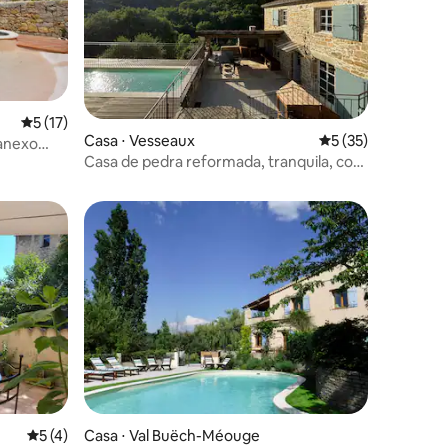
5 de uma avaliação média de 5, 17 avaliações
5 (17)
Casa ⋅ Vesseaux
5 de uma avaliação
5 (35)
 anexo
ções
Casa de pedra reformada, tranquila, com
vista, piscina
5 de uma avaliação média de 5, 4 avaliações
5 (4)
Casa ⋅ Val Buëch-Méouge