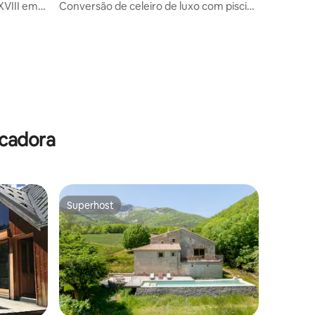
XVIII em
Conversão de celeiro de luxo com piscina
- vistas fabulosas
ções
ecadora
Superhost
Superhost