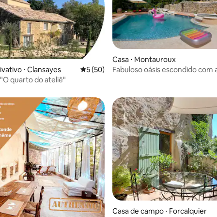
Casa ⋅ Montauroux
Fabuloso oásis escondido com
ivativo ⋅ Clansayes
5 de uma avaliação média de 5, 50 avalia
5 (50)
 média de 5, 5 avaliações
separado para hóspedes
"O quarto do ateliê"
Casa de campo ⋅ Forcalquier