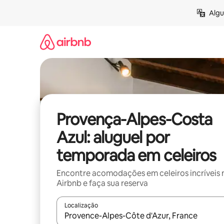
Pular
Algu
para
o
conteúdo
Provença-Alpes-Costa
Azul: aluguel por
temporada em celeiros
Encontre acomodações em celeiros incríveis 
Airbnb e faça sua reserva
Localização
Quando os resultados estiverem disponíveis, expl