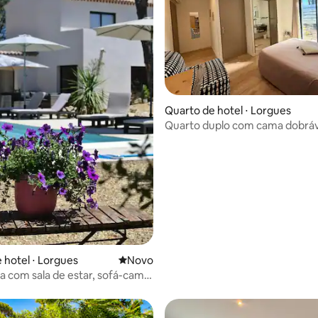
Quarto de hotel ⋅ Lorgues
Quarto duplo com cama dobráv
terraço
 hotel ⋅ Lorgues
Novo lugar para ficar
Novo
la com sala de estar, sofá-cama