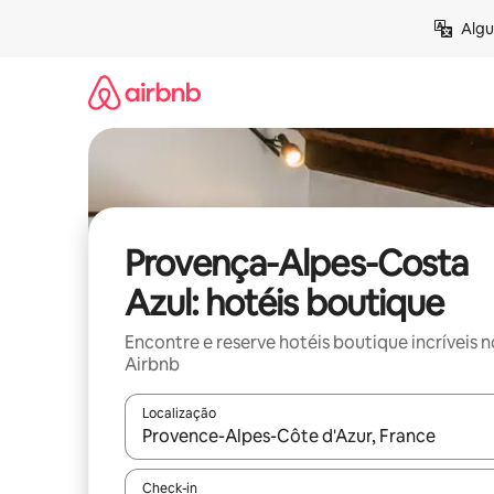
Pular
Algu
para
o
conteúdo
Provença-Alpes-Costa
Azul: hotéis boutique
Encontre e reserve hotéis boutique incríveis n
Airbnb
Localização
Quando os resultados estiverem disponíveis, expl
Check-in