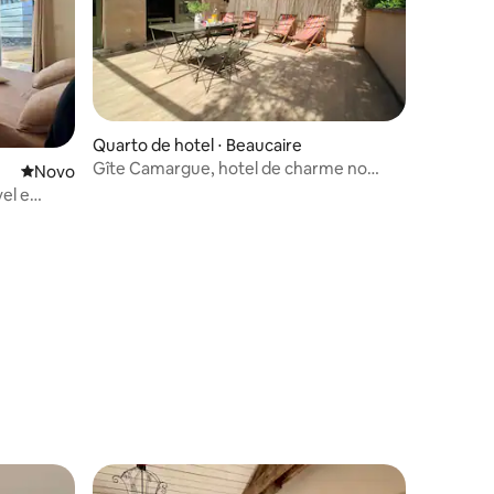
Quarto de hotel ⋅ Beaucaire
Gîte Camargue, hotel de charme no
Novo lugar para ficar
Novo
campo
el e