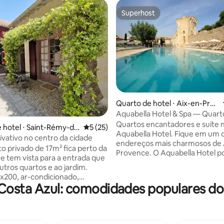
Superhost
Superhost
Quarto de hotel ⋅ Aix-en-Prov
média de 5, 21 avaliações
ence
Aquabella Hotel & Spa — Quart
Conforto
Quartos encantadores e suíte 
 hotel ⋅ Saint-Rémy-de
5 de uma avaliação média de 5, 25 avalia
5 (25)
Aquabella Hotel. Fique em um 
e
ivativo no centro da cidade
endereços mais charmosos de 
to privado de 17m² fica perto da
Provence. O Aquabella Hotel po
e tem vista para a entrada que
quartos lindamente modernos 
utros quartos e ao jardim.
confortáveis. Concluído em um estilo
200, ar-condicionado,
contemporâneo, todos os quar
osta Azul: comodidades populares do
separado, guarda-roupas, TV e
Aquabella Hotel oferecem aos
buffet de café da manhã pode
hóspedes com comodidades de
cido por um custo adicional,
qualidade e última geração. Pelo bem-
solicitação. Por favor, note que
estar e serenidade dos nossos 