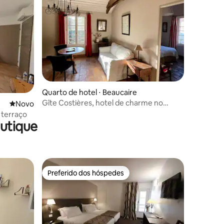
Quarto de hotel ⋅ Beaucaire
Gîte Costières, hotel de charme no
Novo lugar para ficar
Novo
campo
 terraço
utique
Preferido dos hóspedes
Preferido dos hóspedes