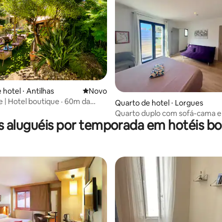
 hotel ⋅ Antilhas
Novo lugar para ficar
Novo
e | Hotel boutique · 60m da
Quarto de hotel ⋅ Lorgues
alis
Quarto duplo com sofá-cama e
s aluguéis por temporada em hotéis bo