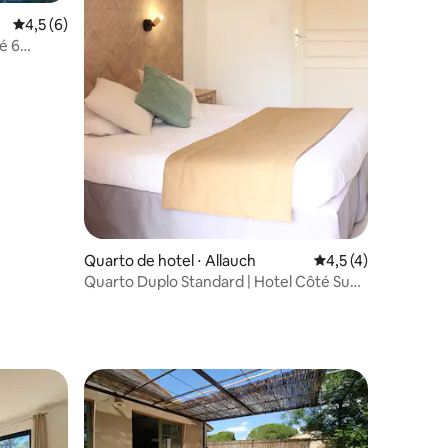
ções
4,5 de uma avaliação média de 5, 6 avaliações
4,5 (6)
é 6
Quarto de hotel ⋅ Allauch
4,5 de uma avaliaçã
4,5 (4)
Quarto Duplo Standard | Hotel Côté Sud,
Marseille East