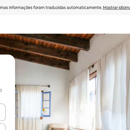
mas informações foram traduzidas automaticamente. 
Mostrar idioma
o
ore-os usando as seta para cima e para baixo do teclado ou tocando e