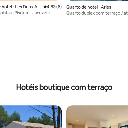
 hotel ⋅ Les Deux Alp
4,83 de uma avaliação média de 5, 6 avalia
4,83 (6)
Quarto de hotel ⋅ Arles
pistas | Piscina + Jacuzzi +
Quarto duplex com terraço / at
pessoas
Hotéis boutique com terraço