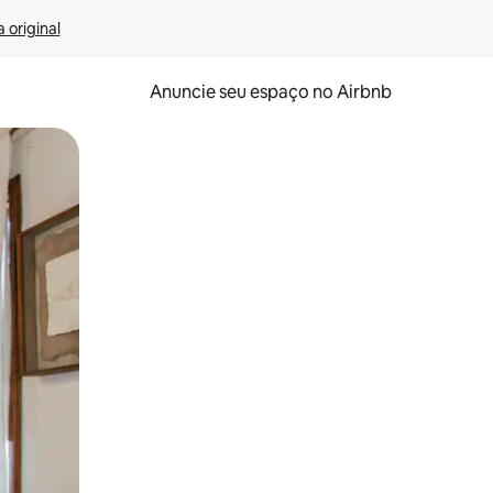
 original
Anuncie seu espaço no Airbnb
 deslizando o dedo na tela.