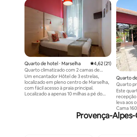
Quarto de hotel ⋅ Marselha
4,62 de uma avaliação 
4,62 (21)
Quarto climatizado com 2 camas de
solteiro, para até 2 pessoas
Um encantador Hôtel de 3 estrelas,
Quarto de
localizado em pleno centro de Marselha,
-Provenc
Quarto pr
com fácil acesso à praia principal.
Este quar
Localizado a apenas 10 milhas a pé do
recepção 
antigo Porto, e também a apenas 15
leva aos o
minutos do Estádio Velódromo (2
Cama 160x
estações de metro formam apenas o
Provença-Alpes-C
banheiro 
Hôtel). Convidamos você a desfrutar da
Wi-Fi. O 
tranquilidade nesta sala ensolarada, em
ser ofere
pleno centro de Marselha. O quarto está
mediante 
equipado com duas confortáveis camas