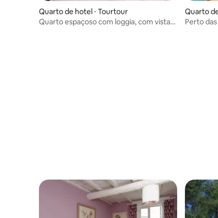
Quarto de hotel ⋅ Tourtour
Quarto de
es
Quarto espaçoso com loggia, com vista
Perto das 
para as montanhas Maures
Sauna