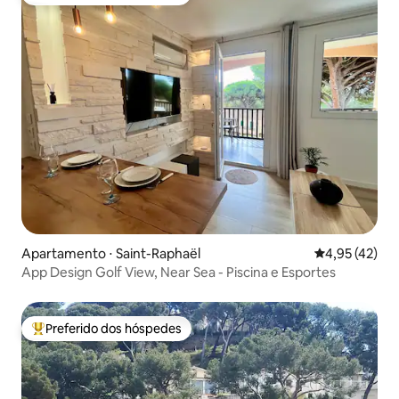
Entre os melhores preferidos dos hóspedes
Apartamento ⋅ Saint-Raphaël
4,95 de uma a
4,95 (42)
App Design Golf View, Near Sea - Piscina e Esportes
Preferido dos hóspedes
Entre os melhores preferidos dos hóspedes