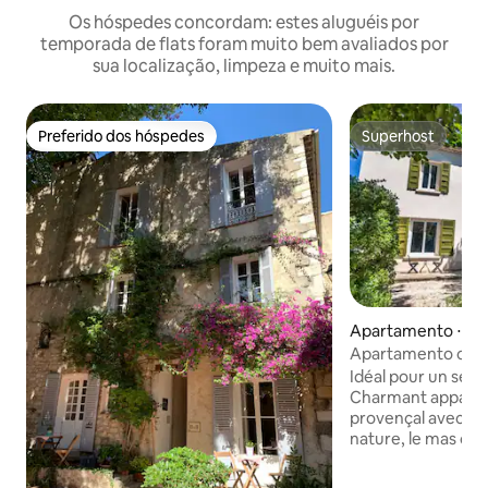
Os hóspedes concordam: estes aluguéis por
temporada de flats foram muito bem avaliados por
sua localização, limpeza e muito mais.
Preferido dos hóspedes
Superhost
Preferido dos hóspedes
Superhost
Apartamento ⋅ Bé
Apartamento com 
natureza • Pin
Idéal pour un séj
Charmant appart
provençal avec pis
nature, le mas co
appartements ind
préservant son intimité. Env