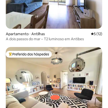
Apartamento ⋅ Antilhas
5 de uma a
5 (12)
A dois passos do mar – T2 luminoso em Antibes
Preferido dos hóspedes
Entre os melhores preferidos dos hóspedes