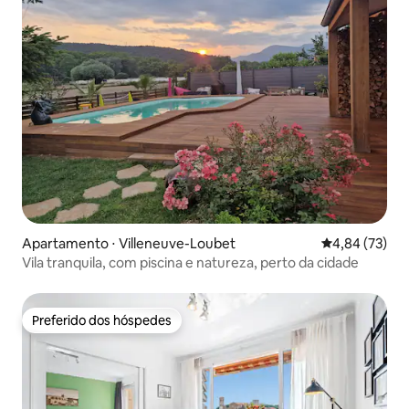
Apartamento ⋅ Villeneuve-Loubet
4,84 de uma a
4,84 (73)
Vila tranquila, com piscina e natureza, perto da cidade
Preferido dos hóspedes
Preferido dos hóspedes