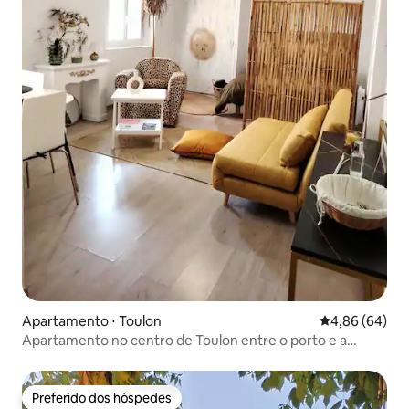
Apartamento ⋅ Toulon
4,86 de uma av
4,86 (64)
Apartamento no centro de Toulon entre o porto e a
estação de trem
Preferido dos hóspedes
Preferido dos hóspedes