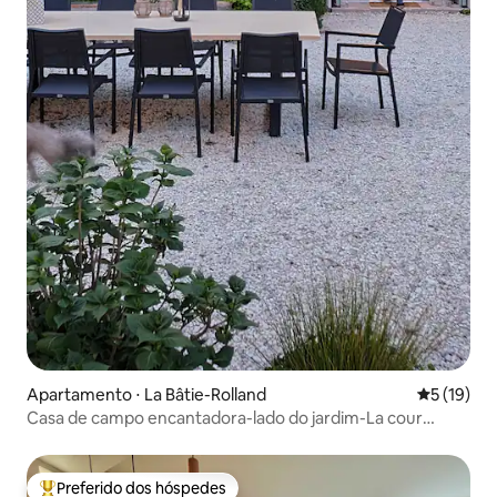
Apartamento ⋅ La Bâtie-Rolland
5 de uma a
5 (19)
Casa de campo encantadora-lado do jardim-La cour
joyeuse-Drôme
Preferido dos hóspedes