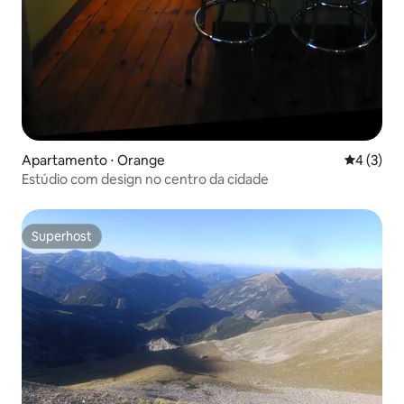
Apartamento ⋅ Orange
4 de uma 
4 (3)
Estúdio com design no centro da cidade
Superhost
Superhost