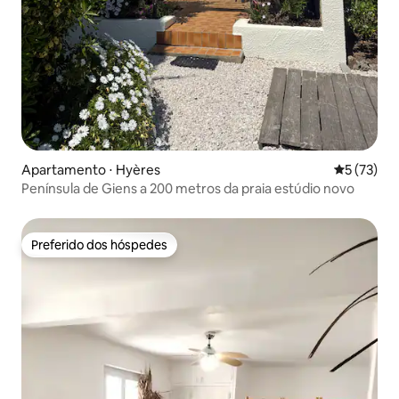
Apartamento ⋅ Hyères
5 de uma a
5 (73)
Península de Giens a 200 metros da praia estúdio novo
Preferido dos hóspedes
Preferido dos hóspedes