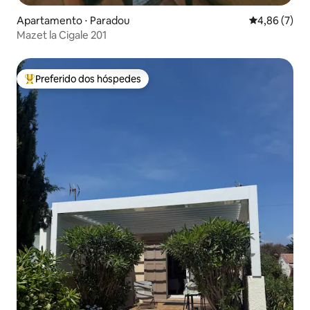
Apartamento ⋅ Paradou
4,86 de uma 
4,86 (7)
Mazet la Cigale 201
Preferido dos hóspedes
Entre os melhores preferidos dos hóspedes