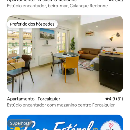
Estúdio encantador, beira-mar, Calanque Redonne
Preferido dos hóspedes
Preferido dos hóspedes
Apartamento ⋅ Forcalquier
4,9 de uma a
4,9 (31)
Estúdio encantador com mezanino centro Forcalquier
Superhost
Superhost