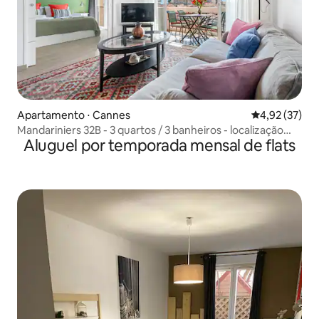
Apartamento ⋅ Cannes
4,92 de uma a
4,92 (37)
Mandariniers 32B - 3 quartos / 3 banheiros - localização
Aluguel por temporada mensal de flats
ótima!