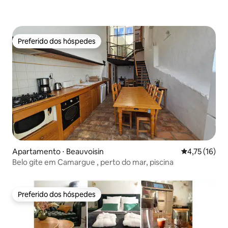
Preferido dos hóspedes
Preferido dos hóspedes
Apartamento ⋅ Beauvoisin
4,75 de uma a
4,75 (16)
Belo gite em Camargue , perto do mar, piscina
Preferido dos hóspedes
Preferido dos hóspedes