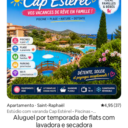
Apartamento ⋅ Saint-Raphaël
4,95 de uma a
4,95 (37)
Estúdio com varanda Cap Estérel • Piscinas •
Aluguel por temporada de flats com
Estacionamento
lavadora e secadora