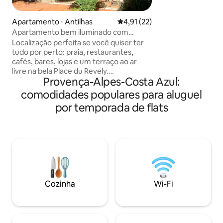
paisible, parfait p
du tourisme de ma
Apartamento ⋅ Antilhas
4,91 de uma avaliação média de
4,91 (22)
parc arboré de 15
Apartamento bem iluminado com
exceptionnelle sur
varanda ao ar livre, perto da praia e do
Localização perfeita se você quiser ter
Dentelles de Montm
mercado
tudo por perto: praia, restaurantes,
Nombreux transat
cafés, bares, lojas e um terraço ao ar
disposition. Accès
livre na bela Place du Revely.
UNIQUEMENT aux 
Provença-Alpes-Costa Azul:
Oferecemos este magnífico
réservation
apartamento de 2 quartos e 1 banheiro,
comodidades populares para aluguel
totalmente reformado, com ar-
por temporada de flats
condicionado e uma cozinha exclusiva.
Por favor, observe que esta é uma
região movimentada, portanto, pode
haver barulho, especialmente nos fins
de semana. O espaço Esta acomodação
única está localizada na icônica e bela
Place du Revely, uma joia discretamente
escondida nas partes mais antigas de
Cozinha
Wi-Fi
Antibes.