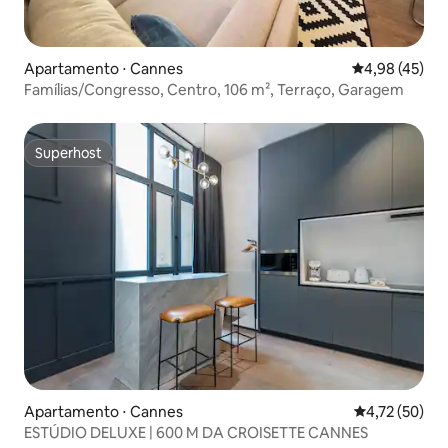
Apartamento ⋅ Cannes
4,98 de uma a
4,98 (45)
Famílias/Congresso, Centro, 106 m², Terraço, Garagem
Superhost
Superhost
Apartamento ⋅ Cannes
4,72 de uma a
4,72 (50)
ESTÚDIO DELUXE | 600 M DA CROISETTE CANNES