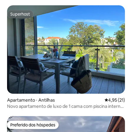
Superhost
Superhost
Apartamento ⋅ Antilhas
4,95 de uma a
4,95 (21)
Novo apartamento de luxo de 1 cama com piscina interna
e externa
Preferido dos hóspedes
Preferido dos hóspedes