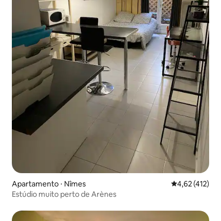
Apartamento ⋅ Nîmes
4,62 de uma av
4,62 (412)
Estúdio muito perto de Arènes