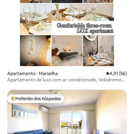
Apartamento ⋅ Marselha
4,91 de uma a
4,91 (56)
Apartamento de luxo com ar-condicionado, Velódromo
Chanot e praia
Preferido dos hóspedes
Entre os melhores preferidos dos hóspedes