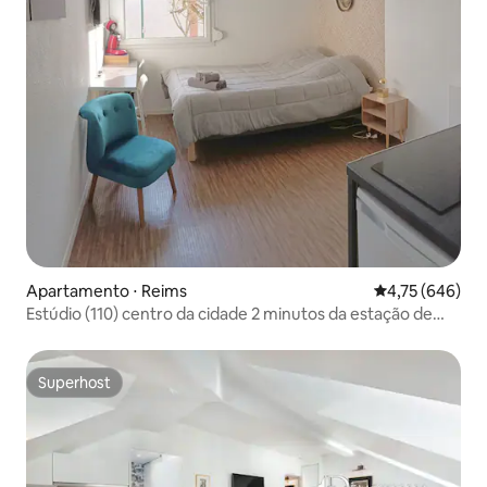
Apartamento ⋅ Reims
4,75 de uma av
4,75 (646)
Estúdio (110) centro da cidade 2 minutos da estação de
trem de Reims
Superhost
Superhost