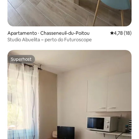
Apartamento ⋅ Chasseneuil-du-Poitou
4,78 de uma a
4,78 (18)
Studio Abuelita ~ perto do Futuroscope
Superhost
Superhost