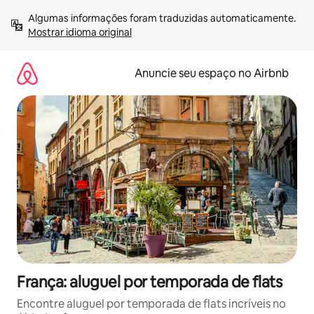
Pular
Algumas informações foram traduzidas automaticamente. 
para
Mostrar idioma original
o
conteúdo
Anuncie seu espaço no Airbnb
França: aluguel por temporada de flats
Encontre aluguel por temporada de flats incríveis no