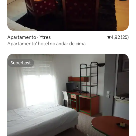
Apartamento ⋅ Ytres
4,92 de uma a
4,92 (25)
Apartamento' hotel no andar de cima
Superhost
Superhost