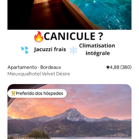
Apartamento ⋅ Bordeaux
4,88 de uma ava
4,88 (380)
Mieuxqualhotel Velvet Désire
Preferido dos hóspedes
Entre os melhores preferidos dos hóspedes