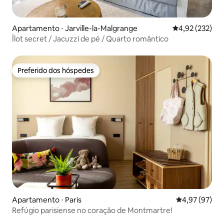
Apartamento ⋅ Jarville-la-Malgrange
4,92 de uma av
4,92 (232)
Îlot secret / Jacuzzi de pé / Quarto romântico
Preferido dos hóspedes
Preferido dos hóspedes
Apartamento ⋅ Paris
4,97 de uma a
4,97 (97)
Refúgio parisiense no coração de Montmartre!