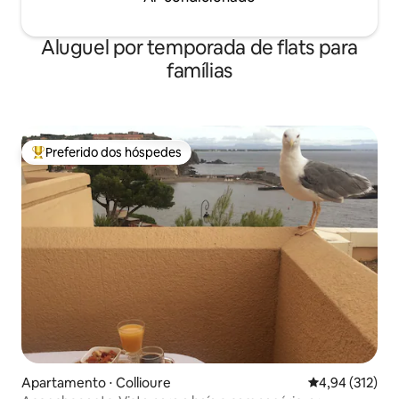
Aluguel por temporada de flats para
famílias
Preferido dos hóspedes
Entre os melhores preferidos dos hóspedes
Apartamento ⋅ Collioure
4,94 de uma av
4,94 (312)