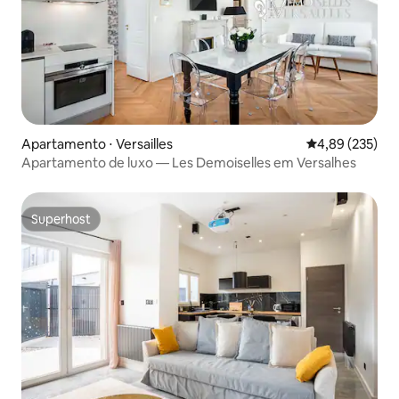
Apartamento ⋅ Versailles
4,89 de uma av
4,89 (235)
Apartamento de luxo — Les Demoiselles em Versalhes
Superhost
Superhost