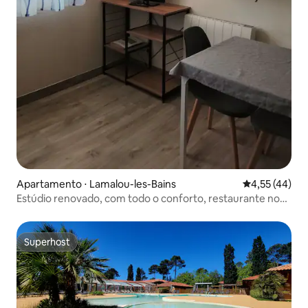
Apartamento ⋅ Lamalou-les-Bains
4,55 de uma a
4,55 (44)
Estúdio renovado, com todo o conforto, restaurante no
local.
Superhost
Superhost