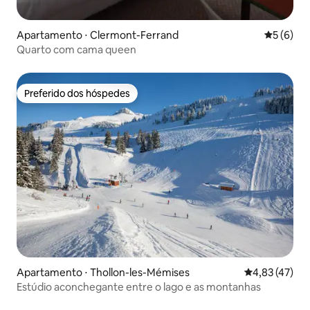
Apartamento ⋅ Clermont-Ferrand
5 de uma 
5 (6)
Quarto com cama queen
Preferido dos hóspedes
Preferido dos hóspedes
Apartamento ⋅ Thollon-les-Mémises
4,83 de uma a
4,83 (47)
Estúdio aconchegante entre o lago e as montanhas