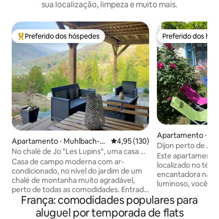
sua localização, limpeza e muito mais.
Preferido dos hóspedes
Preferido dos hó
Entre os melhores preferidos dos hóspedes
Preferido dos hó
Apartamento ⋅ Dij
Apartamento ⋅ Muhlbach-s
4,95 de uma avaliação média de 
4,95 (130)
Dijon perto de All
ur-Munster
No chalé de Jo "Les Lupins", uma casa de
viajantes — classi
Este apartamento 
campo na montanha
Casa de campo moderna com ar-
localizado no tér
condicionado, no nível do jardim de um
encantadora na ci
chalé de montanha muito agradável,
luminoso, você po
perto de todas as comodidades. Entrada
vegetação do seu 
França: comodidades populares para
privativa, estacionamento, +acesso a
acomodação (2 quar
uma área de JACUZZI relaxante aberta
aluguel por temporada de flats
sala de estar) po
durante todo o ano e MINI PISCINA