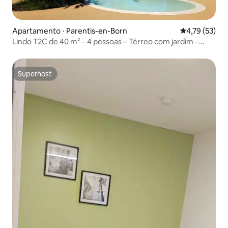
Apartamento ⋅ Parentis-en-Born
4,79 de uma a
4,79 (53)
Lindo T2C de 40 m² – 4 pessoas – Térreo com jardim –
Perto do lago
Superhost
Superhost