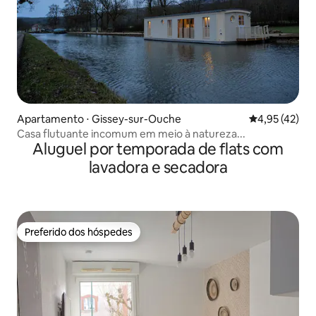
Apartamento ⋅ Gissey-sur-Ouche
4,95 de uma a
4,95 (42)
Casa flutuante incomum em meio à natureza...
Aluguel por temporada de flats com
lavadora e secadora
Preferido dos hóspedes
Preferido dos hóspedes