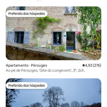
para crianças
Preferido dos hóspedes
Preferido dos hóspedes
Apartamento ⋅ Pérouges
4,92 de uma av
4,92 (276)
Ao pé de Pérouges, 'Gite du Longevent', 3*, 2ch.
Preferido dos hóspedes
Preferido dos hóspedes