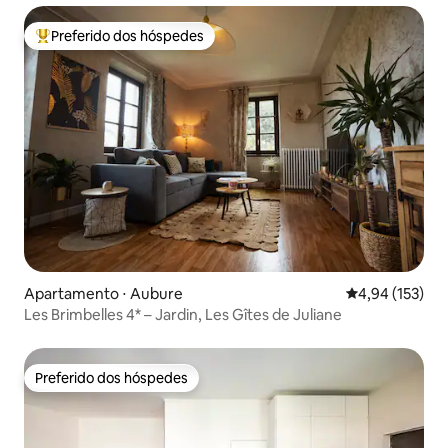
Preferido dos hóspedes
Entre os melhores preferidos dos hóspedes
Apartamento ⋅ Aubure
4,94 de uma av
4,94 (153)
Les Brimbelles 4* – Jardin, Les Gîtes de Juliane
Preferido dos hóspedes
Preferido dos hóspedes