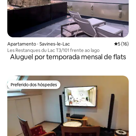
Apartamento ⋅ Savines-le-Lac
5 de uma a
5 (16)
Les Restanques du Lac T3/101 frente ao lago
Aluguel por temporada mensal de flats
Preferido dos hóspedes
Preferido dos hóspedes