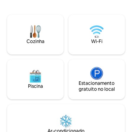
pessoas. Muito tra
aberta no período de maio a setembro.
em uma rua com pouco
Capacidade da casa de campo: 2
minutos a pé você
pessoas localização: aldeia no Vale de
cidade e em 5 min
Munster, perto do vinhedo da Alsácia, e
parque que levam 
cidades turísticas como
e ao parque Colo
COLMAR/ESTRASBURGO/MULHOUSE,
mobiliada para tur
vários lagos de montanha, pistas de
3 estrelas.
Cozinha
Wi-Fi
esqui, trilhas para caminhadas
Estacionamento
Piscina
gratuito no local
Ar-condicionado