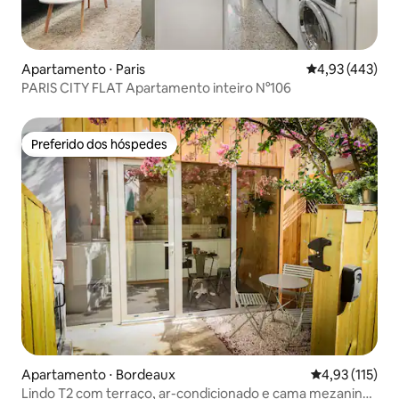
Apartamento ⋅ Paris
4,93 de uma av
4,93 (443)
PARIS CITY FLAT Apartamento inteiro N°106
Preferido dos hóspedes
Preferido dos hóspedes
Apartamento ⋅ Bordeaux
4,93 de uma av
4,93 (115)
Lindo T2 com terraço, ar-condicionado e cama mezanino