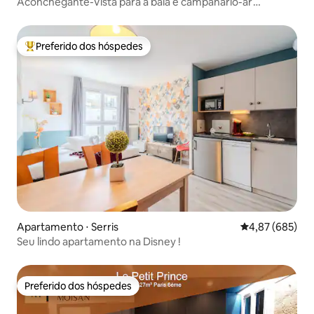
Aconchegante-Vista para a baía e campanário-ar
condicionado-piscina-estacionamento
Preferido dos hóspedes
Entre os melhores preferidos dos hóspedes
Apartamento ⋅ Serris
4,87 de uma ava
4,87 (685)
Seu lindo apartamento na Disney !
Preferido dos hóspedes
Preferido dos hóspedes