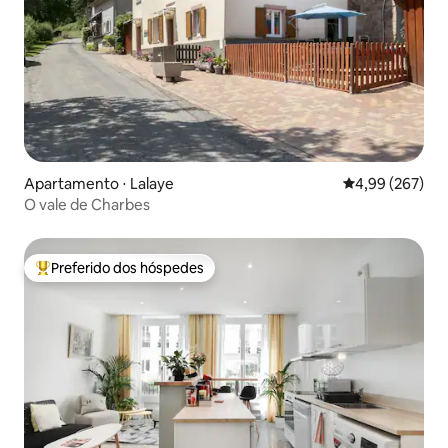
Apartamento ⋅ Lalaye
4,99 de uma ava
4,99 (267)
O vale de Charbes
Preferido dos hóspedes
Entre os melhores preferidos dos hóspedes