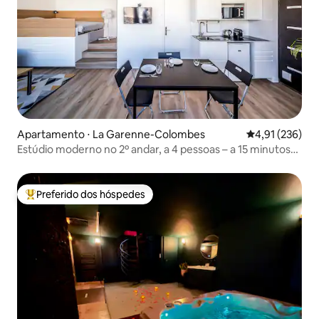
Apartamento ⋅ La Garenne-Colombes
4,91 de uma av
4,91 (236)
Estúdio moderno no 2º andar, a 4 pessoas – a 15 minutos
de Paris
Preferido dos hóspedes
Entre os melhores preferidos dos hóspedes