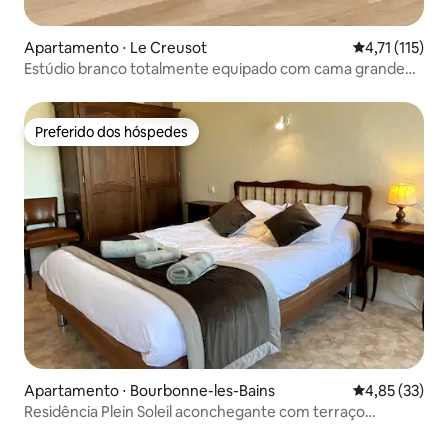
Apartamento ⋅ Le Creusot
4,71 de uma a
4,71 (115)
Estúdio branco totalmente equipado com cama grande
wi-fi/fibra
Preferido dos hóspedes
Preferido dos hóspedes
Apartamento ⋅ Bourbonne-les-Bains
4,85 de uma a
4,85 (33)
Residência Plein Soleil aconchegante com terraço
compartilhado