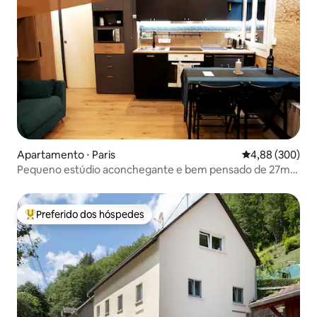
Apartamento ⋅ Paris
4,88 de uma ava
4,88 (300)
Pequeno estúdio aconchegante e bem pensado de 27m2
em Paris 6º
Preferido dos hóspedes
Entre os melhores preferidos dos hóspedes