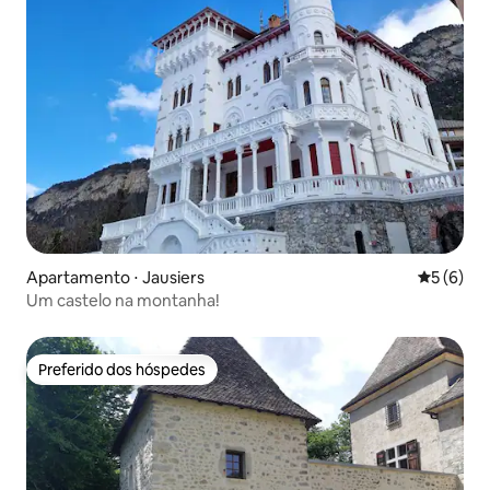
Apartamento ⋅ Jausiers
5 de uma 
5 (6)
Um castelo na montanha!
Preferido dos hóspedes
Preferido dos hóspedes