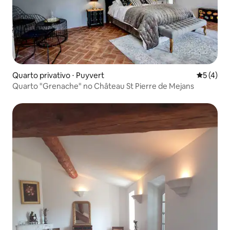
Quarto privativo ⋅ Puyvert
5 de uma 
5 (4)
Quarto "Grenache" no Château St Pierre de Mejans