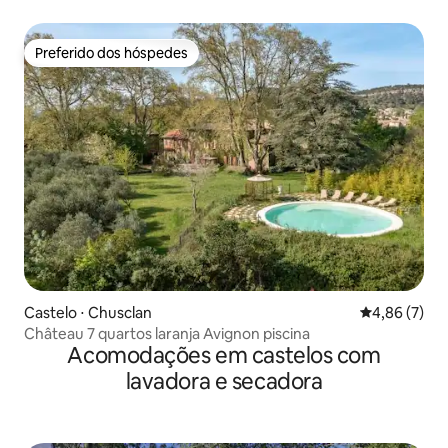
Preferido dos hóspedes
Preferido dos hóspedes
Castelo ⋅ Chusclan
4,86 de uma 
4,86 (7)
Château 7 quartos laranja Avignon piscina
Acomodações em castelos com
lavadora e secadora