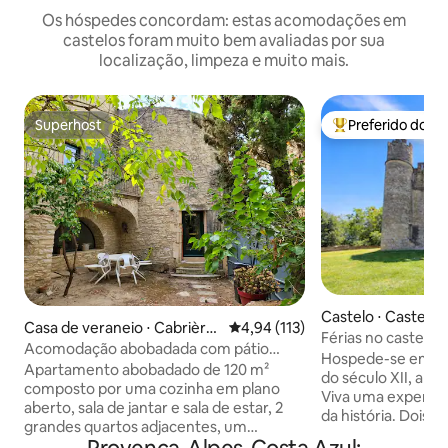
Os hóspedes concordam: estas acomodações em
castelos foram muito bem avaliadas por sua
localização, limpeza e muito mais.
Superhost
Preferido dos 
Superhost
Entre os melhore
Castelo ⋅ Casteln
Casa de veraneio ⋅ Cabrière
4,94 de uma avaliação média de 
4,94 (113)
e
Férias no castelo
s
Acomodação abobadada com pátio
espaçoso!
Hospede-se em um
privado em Cabrières
Apartamento abobadado de 120 m²
do século XII, a q
composto por uma cozinha em plano
Viva uma experiên
aberto, sala de jantar e sala de estar, 2
da história. Dois apartamentos estão
grandes quartos adjacentes, um
disponíveis. Este 
banheiro e um banheiro com chuveiro