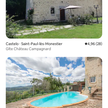
Castelo ⋅ Saint-Paul-lès-Monestier
4,96 de uma a
4,96 (28)
Gîte Château Campagnard