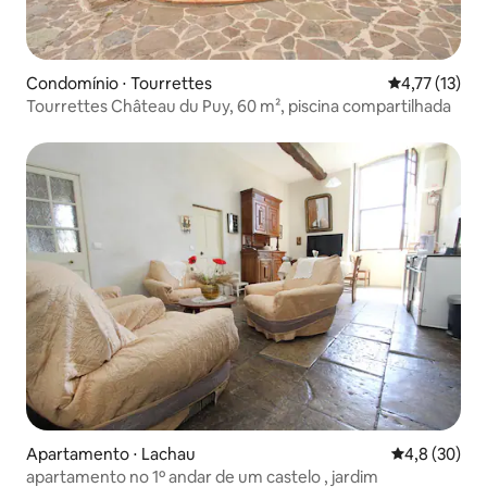
Condomínio ⋅ Tourrettes
4,77 de uma a
4,77 (13)
Tourrettes Château du Puy, 60 m², piscina compartilhada
Apartamento ⋅ Lachau
4,8 de uma a
4,8 (30)
apartamento no 1º andar de um castelo , jardim