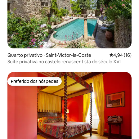
Quarto privativo ⋅ Saint-Victor-la-Coste
4,94 de uma a
4,94 (16)
Suíte privativa no castelo renascentista do século XVI
Preferido dos hóspedes
Preferido dos hóspedes