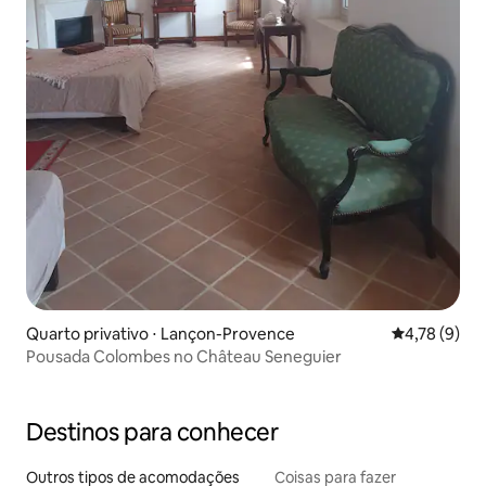
Quarto privativo ⋅ Lançon-Provence
4,78 de uma 
4,78 (9)
Pousada Colombes no Château Seneguier
Destinos para conhecer
Outros tipos de acomodações
Coisas para fazer