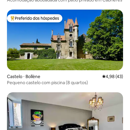
Preferido dos hóspedes
Entre os melhores preferidos dos hóspedes
Castelo ⋅ Bollène
4,98 de uma a
4,98 (43)
Pequeno castelo com piscina (8 quartos)