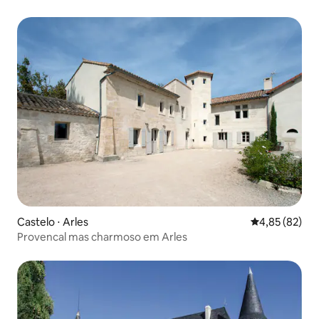
Castelo ⋅ Arles
4,85 de uma a
4,85 (82)
Provencal mas charmoso em Arles