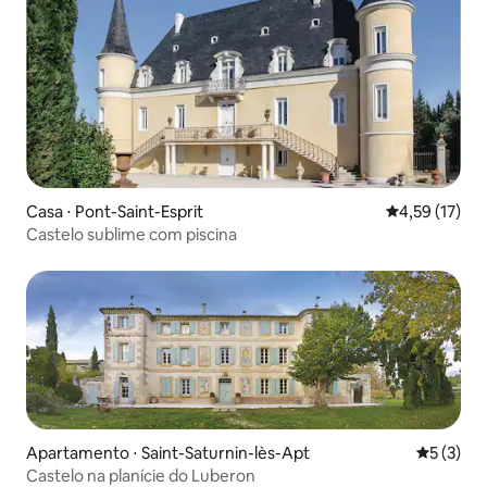
Casa ⋅ Pont-Saint-Esprit
4,59 de uma a
4,59 (17)
Castelo sublime com piscina
Apartamento ⋅ Saint-Saturnin-lès-Apt
5 de uma 
5 (3)
Castelo na planície do Luberon