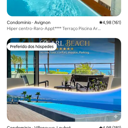
Condomínio ⋅ Avignon
4,98 de uma av
4,98 (161)
Hiper centro-Raro-Appt**** Terraço Piscina Ar
Condicionado
Preferido dos hóspedes
Preferido dos hóspedes
Condomínio ⋅ Villeneuve-Loubet
4,98 de uma av
4,98 (181)