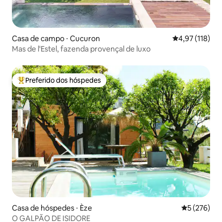
Casa de campo ⋅ Cucuron
4,97 de uma av
4,97 (118)
Mas de l'Estel, fazenda provençal de luxo
Preferido dos hóspedes
Entre os melhores preferidos dos hóspedes
Casa de hóspedes ⋅ Èze
5 de uma av
5 (276)
O GALPÃO DE ISIDORE