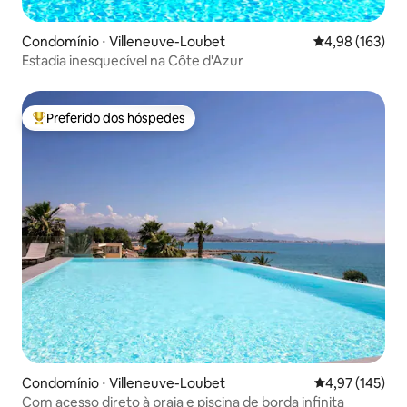
Condomínio ⋅ Villeneuve-Loubet
4,98 de uma av
4,98 (163)
Estadia inesquecível na Côte d'Azur
Preferido dos hóspedes
Entre os melhores preferidos dos hóspedes
Condomínio ⋅ Villeneuve-Loubet
4,97 de uma av
4,97 (145)
Com acesso direto à praia e piscina de borda infinita