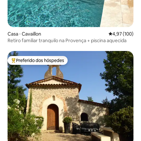
Casa ⋅ Cavaillon
4,97 de uma av
4,97 (100)
Retiro familiar tranquilo na Provença + piscina aquecida
Preferido dos hóspedes
Entre os melhores preferidos dos hóspedes