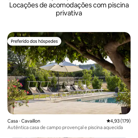
Locações de acomodações com piscina
privativa
Preferido dos hóspedes
Preferido dos hóspedes
Casa ⋅ Cavaillon
4,93 de uma av
4,93 (179)
Autêntica casa de campo provençal e piscina aquecida