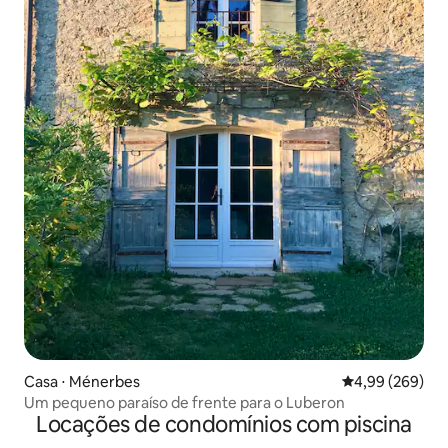
Casa ⋅ Ménerbes
4,99 de uma ava
4,99 (269)
Um pequeno paraíso de frente para o Luberon
Locações de condomínios com piscina