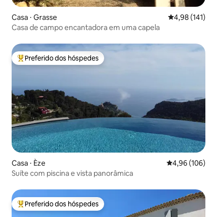
Casa ⋅ Grasse
4,98 de uma av
4,98 (141)
Casa de campo encantadora em uma capela
Preferido dos hóspedes
Entre os melhores preferidos dos hóspedes
Casa ⋅ Èze
4,96 de uma av
4,96 (106)
Suíte com piscina e vista panorâmica
Preferido dos hóspedes
Entre os melhores preferidos dos hóspedes