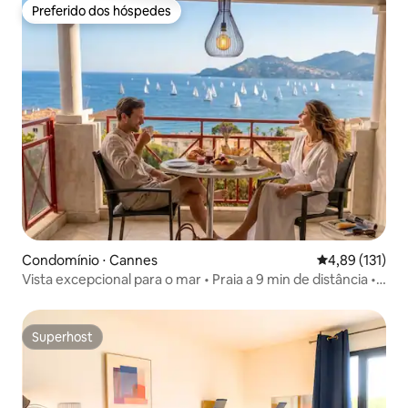
Preferido dos hóspedes
Preferido dos hóspedes
Condomínio ⋅ Cannes
4,89 de uma av
4,89 (131)
Vista excepcional para o mar • Praia a 9 min de distância •
Estacionamento e piscina
Superhost
Superhost