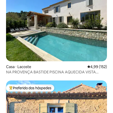
Casa ⋅ Lacoste
4,99 de uma av
4,99 (152)
NA PROVENÇA BASTIDE PISCINA AQUECIDA VISTA
LUBERON
Preferido dos hóspedes
Entre os melhores preferidos dos hóspedes