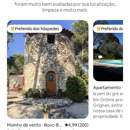
foram muito bem avaliadas por sua localização,
limpeza e muito mais.
Preferido dos hóspedes
Preferido dos 
Entre os melhores preferidos dos hóspedes
Entre os melhore
Apartamento ⋅ Ch
e-lès-Grignan
la perl du gré em 
grignan (26)
Em Drôme provenç
Grignan, entre vi
nossa casa de cam
propriedade. Está 
cima, para quatro 
Moinho de vento ⋅ Bouc-Bel
4,99 de uma avaliação média de 5
4,99 (200)
casa dos proprietár