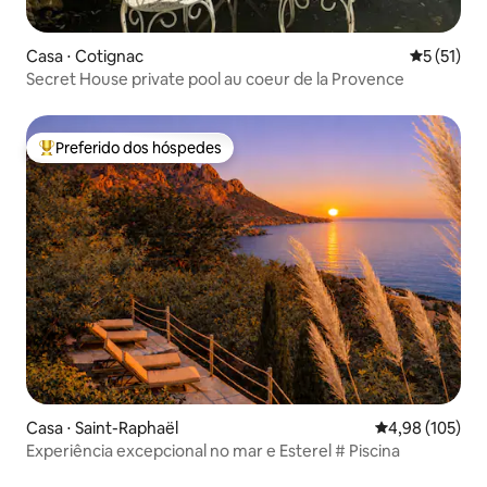
Casa ⋅ Cotignac
5 de uma a
5 (51)
Secret House private pool au coeur de la Provence
Preferido dos hóspedes
Entre os melhores preferidos dos hóspedes
Casa ⋅ Saint-Raphaël
4,98 de uma av
4,98 (105)
Experiência excepcional no mar e Esterel # Piscina