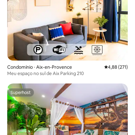
Condomínio ⋅ Aix-en-Provence
4,88 de uma av
4,88 (271)
Meu espaço no sul de Aix Parking 210
Superhost
Superhost