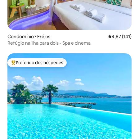
Condomínio ⋅ Fréjus
4,87 de uma av
4,87 (141)
Refúgio na ilha para dois - Spa e cinema
Preferido dos hóspedes
Entre os melhores preferidos dos hóspedes