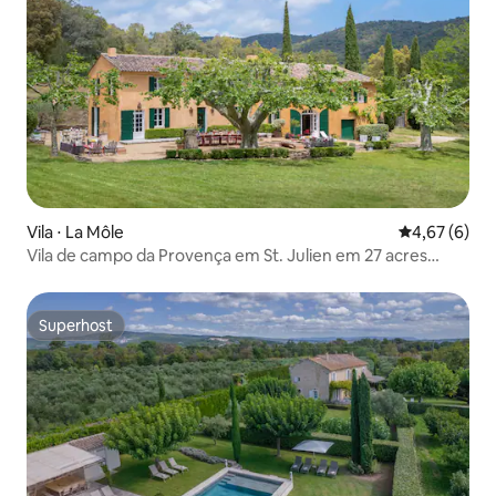
Vila ⋅ La Môle
4,67 de uma 
4,67 (6)
Vila de campo da Provença em St. Julien em 27 acres
privados
Superhost
Superhost