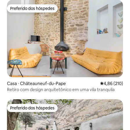
Preferido dos hóspedes
Preferido dos hóspedes
Casa ⋅ Châteauneuf-du-Pape
4,86 de uma av
4,86 (210)
Retiro com design arquitetônico em uma vila tranquila
Preferido dos hóspedes
Preferido dos hóspedes