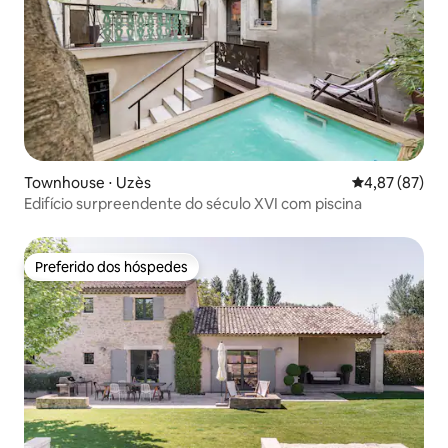
Townhouse ⋅ Uzès
4,87 de uma a
4,87 (87)
Edifício surpreendente do século XVI com piscina
Preferido dos hóspedes
Preferido dos hóspedes