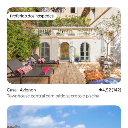
Preferido dos hóspedes
Preferido dos hóspedes
Casa ⋅ Avignon
4,92 de uma av
4,92 (142)
Townhouse central com pátio secreto e piscina