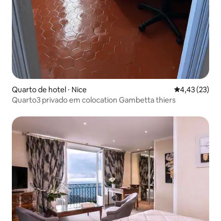
Quarto de hotel ⋅ Nice
4,43 de uma a
4,43 (23)
Quarto3 privado em colocation Gambetta thiers