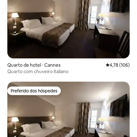
Quarto de hotel ⋅ Cannes
4,78 de uma av
4,78 (106)
Quarto com chuveiro italiano
Preferido dos hóspedes
Preferido dos hóspedes