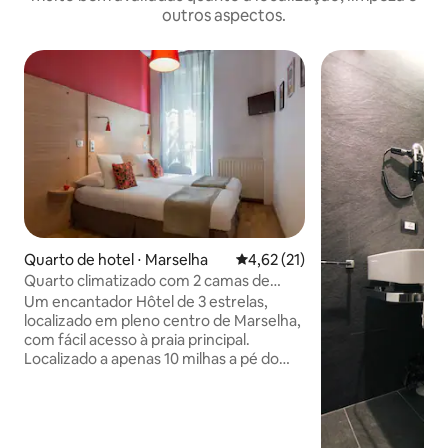
outros aspectos.
Quarto de hotel ⋅ Marselha
4,62 de uma avaliação média de
4,62 (21)
Quarto climatizado com 2 camas de
solteiro, para até 2 pessoas
Um encantador Hôtel de 3 estrelas,
localizado em pleno centro de Marselha,
com fácil acesso à praia principal.
Localizado a apenas 10 milhas a pé do
antigo Porto, e também a apenas 15
minutos do Estádio Velódromo (2
estações de metro formam apenas o
Hôtel). Convidamos você a desfrutar da