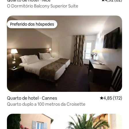
O Dormitório Balcony Superior Suite
Preferido dos hóspedes
Preferido dos hóspedes
Quarto de hotel ⋅ Cannes
4,85 de uma av
4,85 (172)
Quarto duplo a 100 metros da Croisette