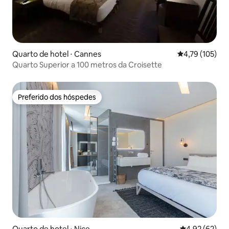
Quarto de hotel ⋅ Cannes
4,79 de uma av
4,79 (105)
Quarto Superior a 100 metros da Croisette
Preferido dos hóspedes
Preferido dos hóspedes
Quarto de hotel ⋅ Nice
4,92 de uma a
4,92 (62)