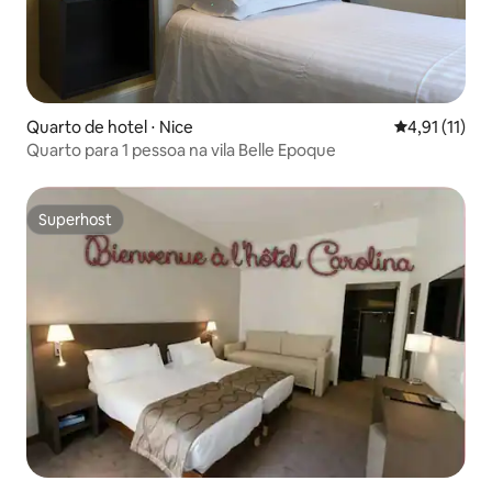
Quarto de hotel ⋅ Nice
4,91 de uma a
4,91 (11)
Quarto para 1 pessoa na vila Belle Epoque
Superhost
Superhost