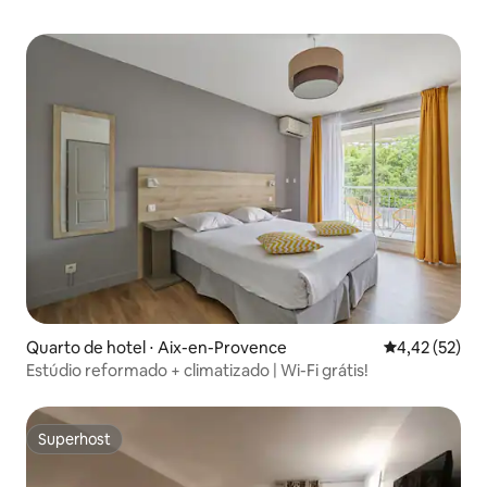
Quarto de hotel ⋅ Aix-en-Provence
4,42 de uma a
4,42 (52)
Estúdio reformado + climatizado | Wi-Fi grátis!
Superhost
Superhost