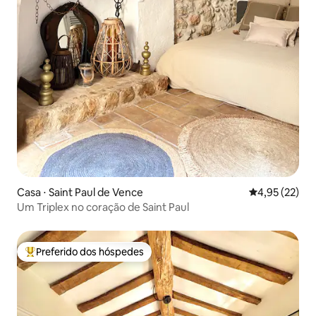
Casa ⋅ Saint Paul de Vence
4,95 de uma a
4,95 (22)
Um Triplex no coração de Saint Paul
Preferido dos hóspedes
Entre os melhores preferidos dos hóspedes