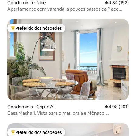
Condomínio ⋅ Nice
4,84 de uma av
4,84 (192)
Apartamento com varanda, a poucos passos da Place
Masséna
Preferido dos hóspedes
Entre os melhores preferidos dos hóspedes
Condomínio ⋅ Cap-d'Ail
4,98 de uma av
4,98 (201)
Casa Masha 1. Vista para o mar, praia e Mônaco,
estacionamento gratuito
Preferido dos hóspedes
Entre os melhores preferidos dos hóspedes