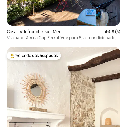
Casa ⋅ Villefranche-sur-Mer
4,8 de uma 
4,8 (5)
Vila panorâmica Cap Ferrat Vue para 8, ar-condicionado,
estacionamento, churrasqueira
Preferido dos hóspedes
Entre os melhores preferidos dos hóspedes