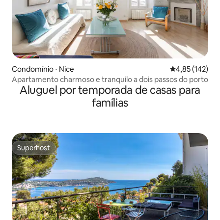
Condomínio ⋅ Nice
4,85 de uma av
4,85 (142)
Apartamento charmoso e tranquilo a dois passos do porto
Aluguel por temporada de casas para
famílias
Superhost
Superhost