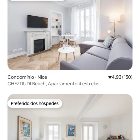
Condomínio ⋅ Nice
4,93 de uma av
4,93 (150)
CHEZDUDI Beach, Apartamento 4 estrelas
Preferido dos hóspedes
Preferido dos hóspedes