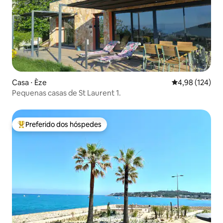
Casa ⋅ Èze
4,98 de uma av
4,98 (124)
Pequenas casas de St Laurent 1.
Preferido dos hóspedes
Entre os melhores preferidos dos hóspedes