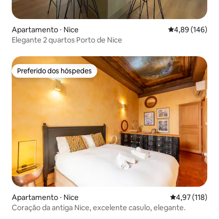
Apartamento ⋅ Nice
4,89 de uma av
4,89 (146)
Elegante 2 quartos Porto de Nice
Preferido dos hóspedes
Preferido dos hóspedes
Apartamento ⋅ Nice
4,97 de uma av
4,97 (118)
Coração da antiga Nice, excelente casulo, elegante.