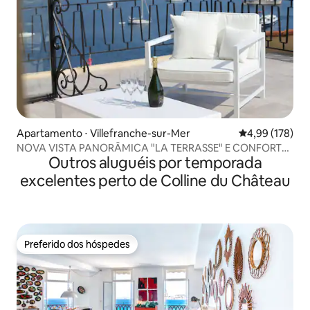
Apartamento ⋅ Villefranche-sur-Mer
4,99 de uma av
4,99 (178)
NOVA VISTA PANORÂMICA "LA TERRASSE" E CONFORTO
Outros aluguéis por temporada
DE LUXO
excelentes perto de Colline du Château
Preferido dos hóspedes
Preferido dos hóspedes