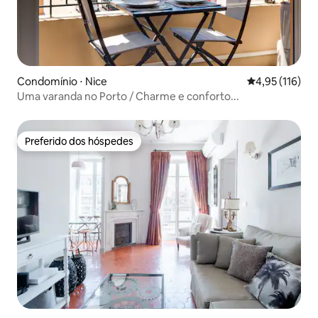
Condomínio ⋅ Nice
4,95 de uma av
4,95 (116)
Uma varanda no Porto / Charme e conforto...
Preferido dos hóspedes
Preferido dos hóspedes