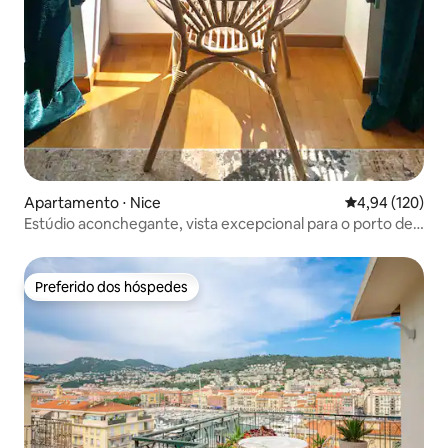
Apartamento ⋅ Nice
4,94 de uma av
4,94 (120)
Estúdio aconchegante, vista excepcional para o porto de
Lympia
Preferido dos hóspedes
Preferido dos hóspedes