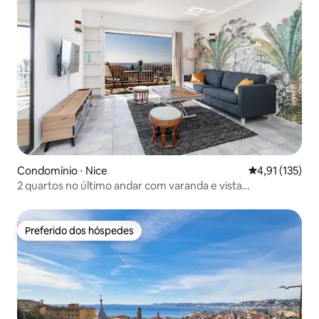
Condomínio ⋅ Nice
4,91 de uma av
4,91 (135)
2 quartos no último andar com varanda e vista
panorâmica para o mar
Preferido dos hóspedes
Preferido dos hóspedes