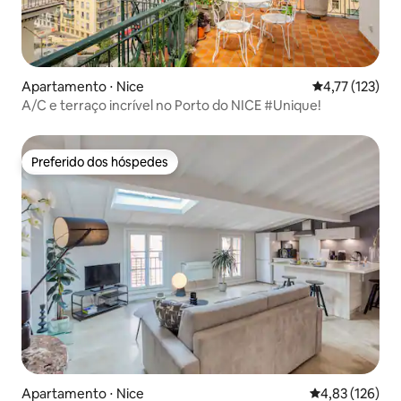
Apartamento ⋅ Nice
4,77 de uma av
4,77 (123)
A/C e terraço incrível no Porto do NICE #Unique!
Preferido dos hóspedes
Preferido dos hóspedes
Apartamento ⋅ Nice
4,83 de uma av
4,83 (126)