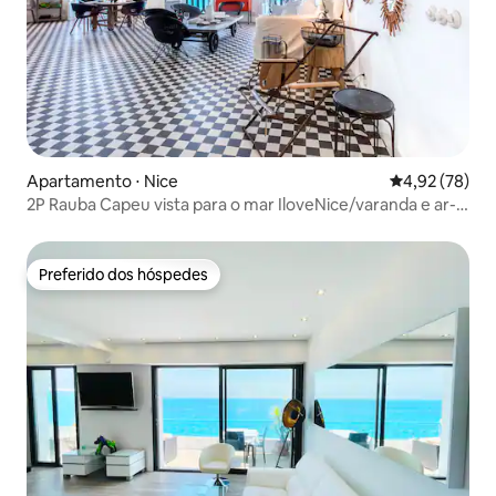
Apartamento ⋅ Nice
4,92 de uma a
4,92 (78)
2P Rauba Capeu vista para o mar IloveNice/varanda e ar-
condicionado
Preferido dos hóspedes
Preferido dos hóspedes