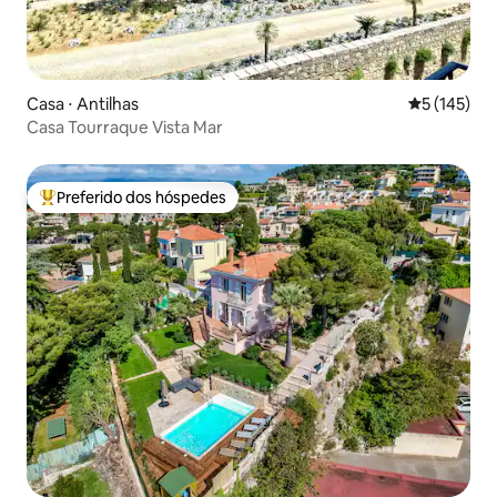
Casa ⋅ Antilhas
5 de uma av
5 (145)
Casa Tourraque Vista Mar
Preferido dos hóspedes
Entre os melhores preferidos dos hóspedes