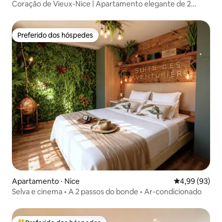
Coração de Vieux-Nice | Apartamento elegante de 2
quartos, com ar-condicionado e tranquilo
Preferido dos hóspedes
Preferido dos hóspedes
Apartamento ⋅ Nice
4,99 de uma a
4,99 (93)
Selva e cinema • A 2 passos do bonde • Ar-condicionado