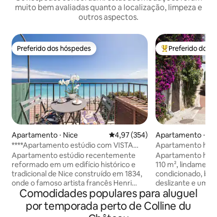
muito bem avaliadas quanto a localização, limpeza e
outros aspectos.
Preferido dos hóspedes
Preferido dos 
Preferido dos hóspedes
Entre os melhore
Apartamento ⋅ Nice
4,97 de uma avaliação média de 
4,97 (354)
Apartamento ⋅ Sai
Vence
****Apartamento estúdio com VISTA
Apartamento histó
MAR e VARANDA****
de Jacques Preve
Apartamento estúdio recentemente
Apartamento histó
reformado em um edifício histórico e
110 m², lindament
tradicional de Nice construído em 1834,
condicionado, ba
onde o famoso artista francês Henri
deslizante e um t
Comodidades populares para aluguel
Matisse viveu e pintou várias obras-
jasmim com vista p
primas, como A Baía de Nice em 1918.
montanhas, no cor
por temporada perto de Colline du
Fantástica vista panorâmica para o mar
medieval que pert