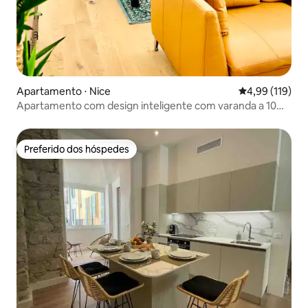
Apartamento ⋅ Nice
4,99 de uma av
4,99 (119)
Apartamento com design inteligente com varanda a 10
minutos do mar
Preferido dos hóspedes
Preferido dos hóspedes