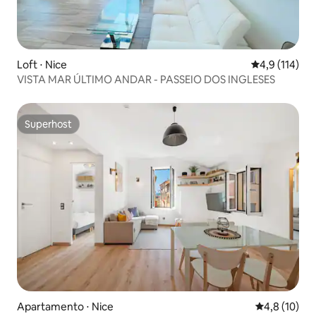
Loft ⋅ Nice
4,9 de uma av
4,9 (114)
VISTA MAR ÚLTIMO ANDAR - PASSEIO DOS INGLESES
Superhost
Superhost
Apartamento ⋅ Nice
4,8 de uma a
4,8 (10)