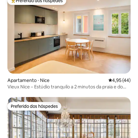
Preferido dos hóspedes
Entre os melhores preferidos dos hóspedes
Apartamento ⋅ Nice
4,95 de uma a
4,95 (44)
Vieux Nice – Estúdio tranquilo a 2 minutos da praia e do
mercado
Preferido dos hóspedes
Preferido dos hóspedes