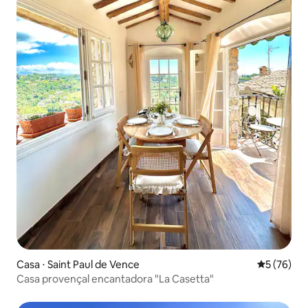
Casa ⋅ Saint Paul de Vence
5 de uma a
5 (76)
Casa provençal encantadora "La Casetta"