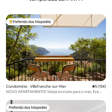
Preferido dos hóspedes
Entre os melhores preferidos dos hóspedes
Condomínio ⋅ Villefranche-sur-Mer
5 de uma av
5 (154)
NOVO APARTAMENTO! Vistas incríveis para o mar, Eze
Village
Preferido dos hóspedes
Preferido dos hóspedes