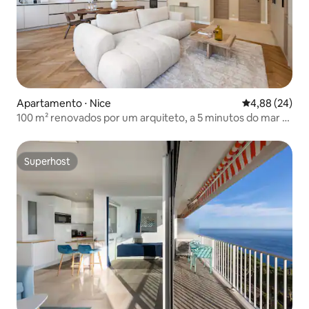
Apartamento ⋅ Nice
4,88 de uma a
4,88 (24)
100 m² renovados por um arquiteto, a 5 minutos do mar e
de Vieux-Nice
Superhost
Superhost