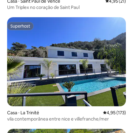
Casa ⋅ Saint Paul de Vence
4,95 de uma a
4,95 (21)
Um Triplex no coração de Saint Paul
Superhost
Superhost
Casa ⋅ La Trinité
4,95 de uma av
4,95 (173)
vila contemporânea entre nice e villefranche/mer