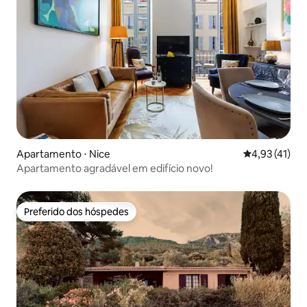
Apartamento ⋅ Nice
4,93 de uma a
4,93 (41)
Apartamento agradável em edifício novo!
Preferido dos hóspedes
Preferido dos hóspedes