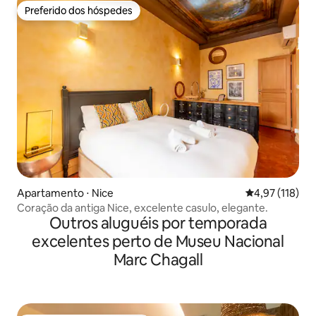
Preferido dos hóspedes
Preferido dos hóspedes
Apartamento ⋅ Nice
4,97 de uma av
4,97 (118)
Coração da antiga Nice, excelente casulo, elegante.
Outros aluguéis por temporada
excelentes perto de Museu Nacional
Marc Chagall