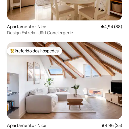
Apartamento ⋅ Nice
4,94 de uma av
4,94 (88)
Design Estrela - J&J Conciergerie
Preferido dos hóspedes
Entre os melhores preferidos dos hóspedes
Apartamento ⋅ Nice
4,96 de uma a
4,96 (25)