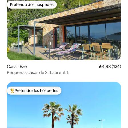
Preferido dos hóspedes
Preferido dos hóspedes
Casa ⋅ Èze
4,98 de uma av
4,98 (124)
Pequenas casas de St Laurent 1.
Preferido dos hóspedes
Entre os melhores preferidos dos hóspedes