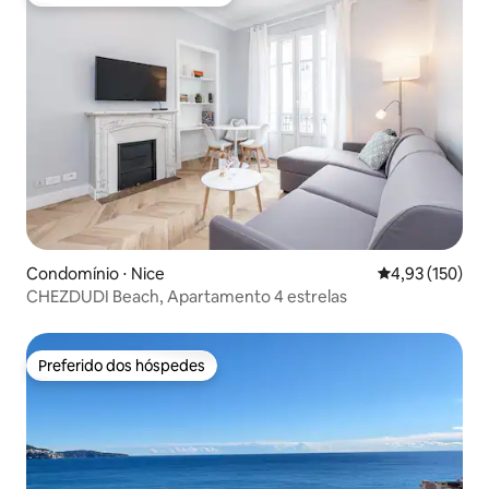
Entre os melhores preferidos dos hóspedes
Condomínio ⋅ Nice
4,93 de uma av
4,93 (150)
CHEZDUDI Beach, Apartamento 4 estrelas
Preferido dos hóspedes
Preferido dos hóspedes