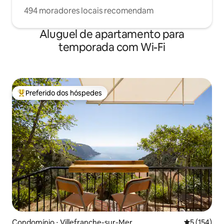
494 moradores locais recomendam
Aluguel de apartamento para
temporada com Wi-Fi
Preferido dos hóspedes
Entre os melhores preferidos dos hóspedes
Condomínio ⋅ Villefranche-sur-Mer
5 de uma av
5 (154)