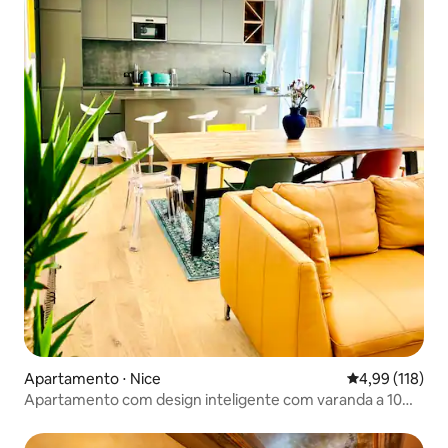
Apartamento ⋅ Nice
4,99 de uma av
4,99 (118)
Apartamento com design inteligente com varanda a 10
minutos do mar