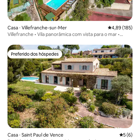
Casa ⋅ Villefranche-sur-Mer
4,89 de uma av
4,89 (185)
Villefranche • Vila panorâmica com vista para o mar •
Piscina e ar-condicionado
Preferido dos hóspedes
Preferido dos hóspedes
Casa ⋅ Saint Paul de Vence
5 de uma 
5 (6)