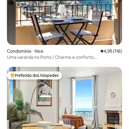
Condomínio ⋅ Nice
4,95 de uma av
4,95 (116)
Uma varanda no Porto / Charme e conforto...
Preferido dos hóspedes
Entre os melhores preferidos dos hóspedes