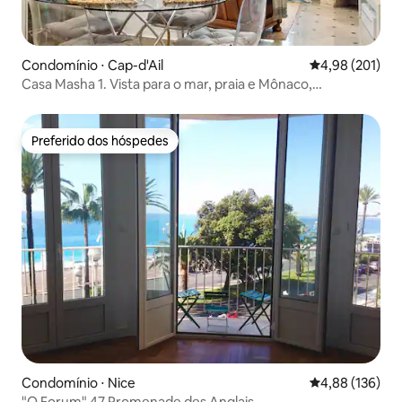
Condomínio ⋅ Cap-d'Ail
4,98 de uma av
4,98 (201)
Casa Masha 1. Vista para o mar, praia e Mônaco,
estacionamento gratuito
Preferido dos hóspedes
Preferido dos hóspedes
Condomínio ⋅ Nice
4,88 de uma av
4,88 (136)
"O Forum" 47 Promenade des Anglais