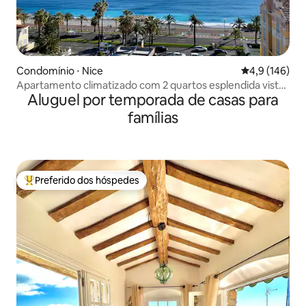
Condomínio ⋅ Nice
4,9 de uma av
4,9 (146)
Apartamento climatizado com 2 quartos esplendida vista
Aluguel por temporada de casas para
para o mar
famílias
Preferido dos hóspedes
Entre os melhores preferidos dos hóspedes