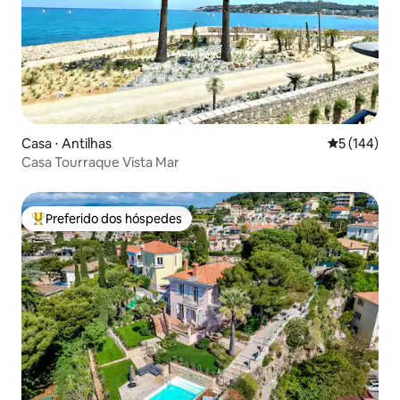
Casa ⋅ Antilhas
5 de uma av
5 (144)
Casa Tourraque Vista Mar
Preferido dos hóspedes
Entre os melhores preferidos dos hóspedes