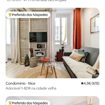
Preferido dos hóspedes
Entre os melhores preferidos dos hóspedes
Condomínio ⋅ Nice
4,96 de uma av
4,96 (615)
Adorável 1-BDR na cidade velha
Preferido dos hóspedes