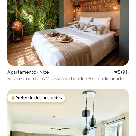
Apartamento ⋅ Nice
5 de uma a
5 (91)
Selva e cinema • A 2 passos do bonde • Ar-condicionado
Preferido dos hóspedes
Entre os melhores preferidos dos hóspedes