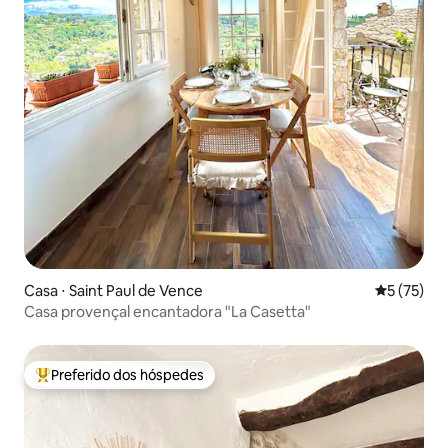
Casa ⋅ Saint Paul de Vence
5 de uma a
5 (75)
Casa provençal encantadora "La Casetta"
Preferido dos hóspedes
Entre os melhores preferidos dos hóspedes