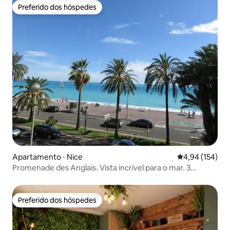
Preferido dos hóspedes
Preferido dos hóspedes
Apartamento ⋅ Nice
4,94 de uma av
4,94 (154)
Promenade des Anglais. Vista incrível para o mar. 3
quartos
Preferido dos hóspedes
Preferido dos hóspedes