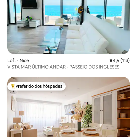
Loft ⋅ Nice
4,9 de uma av
4,9 (113)
VISTA MAR ÚLTIMO ANDAR - PASSEIO DOS INGLESES
Preferido dos hóspedes
Entre os melhores preferidos dos hóspedes