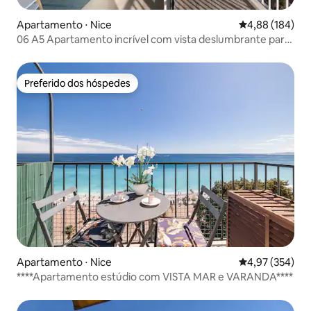
Apartamento ⋅ Nice
4,88 de uma av
4,88 (184)
06 A5 Apartamento incrível com vista deslumbrante para
Mont Boron
Preferido dos hóspedes
Preferido dos hóspedes
Apartamento ⋅ Nice
4,97 de uma av
4,97 (354)
****Apartamento estúdio com VISTA MAR e VARANDA****