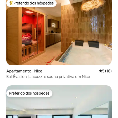
Preferido dos hóspedes
Entre os melhores preferidos dos hóspedes
Apartamento ⋅ Nice
5 de uma a
5 (16)
Bali Évasion | Jacuzzi e sauna privativa em Nice
Preferido dos hóspedes
Preferido dos hóspedes