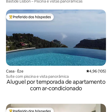
Bastide Lisbon – Piscina e vistas panorâmicas
Preferido dos hóspedes
Entre os melhores preferidos dos hóspedes
Casa ⋅ Èze
4,96 de uma av
4,96 (105)
Suíte com piscina e vista panorâmica
Aluguel por temporada de apartamento
com ar-condicionado
Preferido dos hóspedes