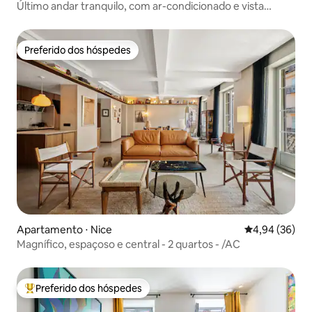
Último andar tranquilo, com ar-condicionado e vista
relaxante
Preferido dos hóspedes
Preferido dos hóspedes
Apartamento ⋅ Nice
4,94 de uma a
4,94 (36)
Magnífico, espaçoso e central - 2 quartos - /AC
Preferido dos hóspedes
Entre os melhores preferidos dos hóspedes