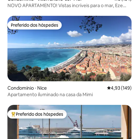
NOVO APARTAMENTO! Vistas incríveis para o mar, Eze
Village
Preferido dos hóspedes
Preferido dos hóspedes
Condomínio ⋅ Nice
4,93 de uma av
4,93 (149)
Apartamento iluminado na casa da Mimi
Preferido dos hóspedes
Entre os melhores preferidos dos hóspedes