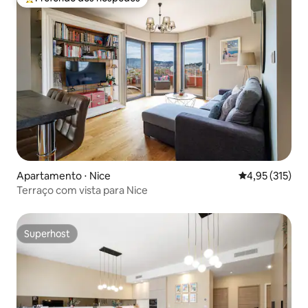
Entre os melhores preferidos dos hóspedes
Apartamento ⋅ Nice
4,95 de uma av
4,95 (315)
Terraço com vista para Nice
Superhost
Superhost