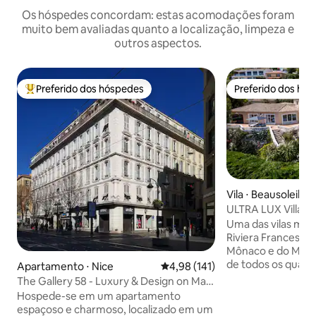
Os hóspedes concordam: estas acomodações foram
muito bem avaliadas quanto a localização, limpeza e
outros aspectos.
Preferido dos hóspedes
Preferido dos hó
Entre os melhores preferidos dos hóspedes
Preferido dos hó
Vila ⋅ Beausoleil
ULTRA LUX Villa 
Carlo, Mônaco
Uma das vilas mai
Riviera Francesa. As vistas incríveis de
Mônaco e do Mar M
de todos os quart
Apartamento ⋅ Nice
4,98 de uma avaliação média de 
4,98 (141)
espaço ao ar livr
The Gallery 58 - Luxury & Design on Main
e a piscina farão 
Avenue
Hospede-se em um apartamento
seja inesquecível! Comodidades
espaçoso e charmoso, localizado em um