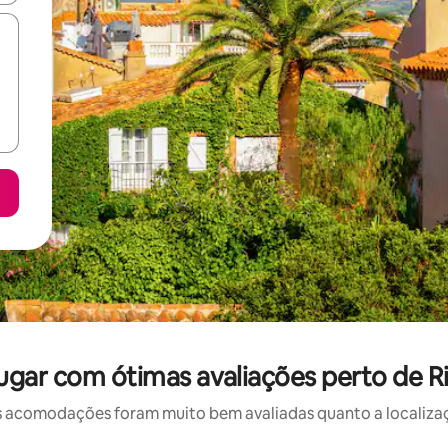
ugar com ótimas avaliações perto de R
 acomodações foram muito bem avaliadas quanto a localizaçã