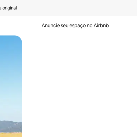
 original
Anuncie seu espaço no Airbnb
 deslizando o dedo na tela.