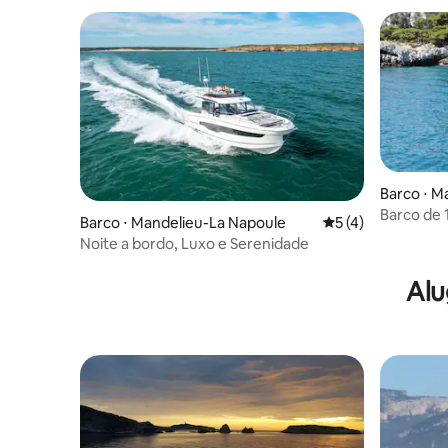
Barco ⋅ M
Barco de 
Barco ⋅ Mandelieu-La Napoule
5 de uma avaliação
5 (4)
Noite a bordo, Luxo e Serenidade
Alu