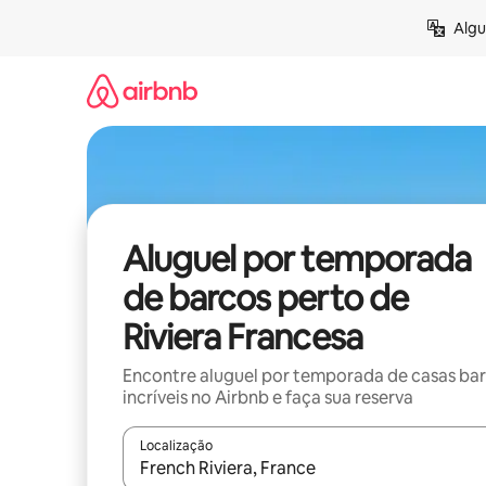
Pular
Algu
para
o
conteúdo
Aluguel por temporada
de barcos perto de
Riviera Francesa
Encontre aluguel por temporada de casas ba
incríveis no Airbnb e faça sua reserva
Localização
Quando os resultados estiverem disponíveis, expl