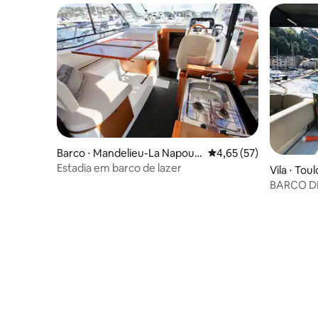
Barco ⋅ Mandelieu-La Napoul
4,65 de uma avaliação 
4,65 (57)
e
Estadia em barco de lazer
Vila ⋅ Tou
BARCO DE
despertar