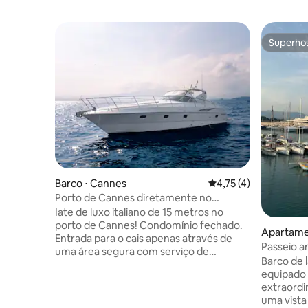
Superho
Superho
Barco ⋅ Cannes
4,75 de uma avaliação
4,75 (4)
Porto de Cannes diretamente no
Cassino
Iate de luxo italiano de 15 metros no
porto de Cannes! Condomínio fechado.
Apartamen
Entrada para o cais apenas através de
Passeio a
uma área segura com serviço de
gratuito
Barco de 
segurança permanente. O iate oferece
equipado
muito espaço para 4 pessoas com um
extraordi
quarto principal, com seu próprio
uma vista
banheiro/bidé/vaso sanitário/chuveiro,