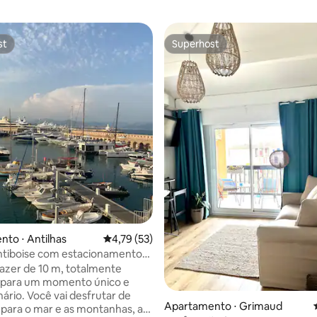
st
Superhost
st
Superhost
 média de 5, 4 avaliações
to ⋅ Antilhas
4,79 de uma avaliação média de 5, 53 avalia
4,79 (53)
ntiboise com estacionamento
lazer de 10 m, totalmente
 para um momento único e
nário. Você vai desfrutar de
Apartamento ⋅ Grimaud
 para o mar e as montanhas, a