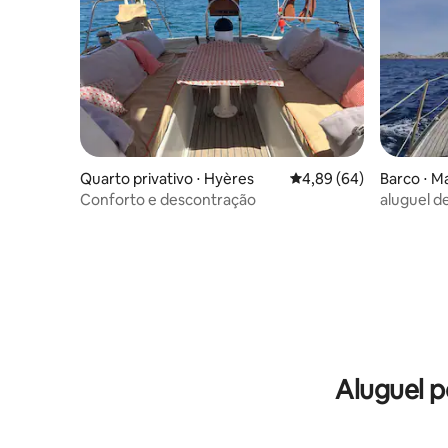
Quarto privativo ⋅ Hyères
4,89 de uma avaliação 
4,89 (64)
Barco ⋅ M
Conforto e descontração
aluguel d
Aluguel p