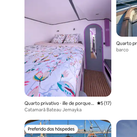
Quarto pr
barco
Quarto privativo ⋅ ille de porquer
5 de uma avaliação 
5 (17)
olle
Catamarã Bateau Jemayka
Preferido dos hóspedes
Preferido dos hóspedes