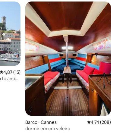
ções
4,87 de uma avaliação média de 5, 15 avaliações
4,87 (15)
rto antigo
Barco ⋅ Cannes
4,74 de uma avaliação 
4,74 (208)
dormir em um veleiro