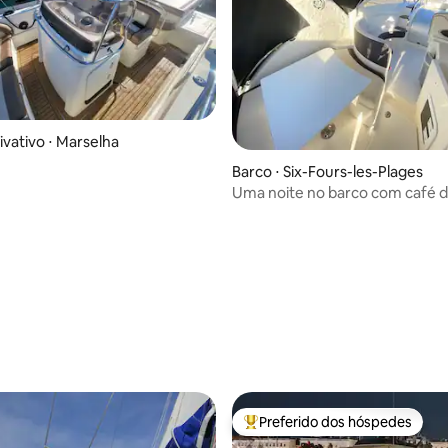
ivativo ⋅ Marselha
Barco ⋅ Six-Fours-les-Plages
Uma noite no barco com café 
incluso
média de 5, 17 avaliações
Preferido dos hóspedes
Entre os melhores preferidos d