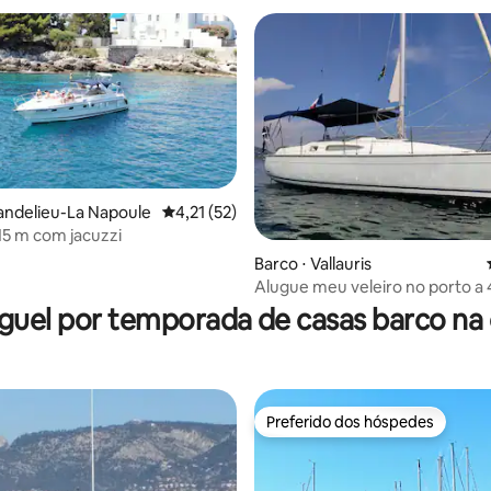
andelieu-La Napoule
4,21 de uma avaliação média de 5, 52 avalia
4,21 (52)
15 m com jacuzzi
 média de 5, 4 avaliações
Barco ⋅ Vallauris
Alugue meu veleiro no porto a
Cannes
guel por temporada de casas barco na 
Preferido dos hóspedes
Preferido dos hóspedes