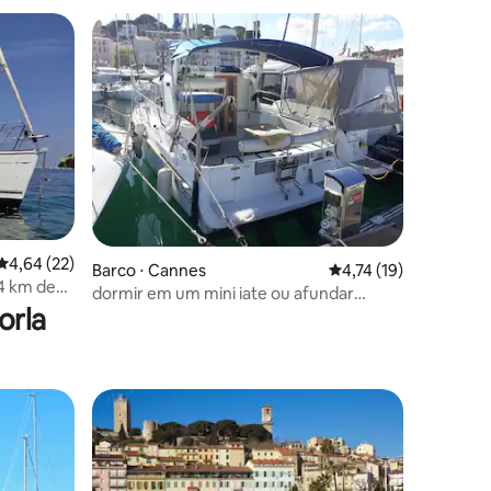
ções
4,64 de uma avaliação média de 5, 22 avaliações
4,64 (22)
Barco ⋅ Cannes
4,74 de uma avaliação
4,74 (19)
 4 km de
dormir em um mini iate ou afundar
orla
bengalas 9mx3m