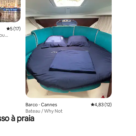
5 de uma avaliação média de 5, 17 avaliações
5 (17)
 ou
Barco ⋅ Cannes
4,83 de uma avaliação
4,83 (12)
Bateau / Why Not
so à praia