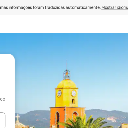
mas informações foram traduzidas automaticamente. 
Mostrar idioma
rco
ore-os usando as seta para cima e para baixo do teclado ou tocando e