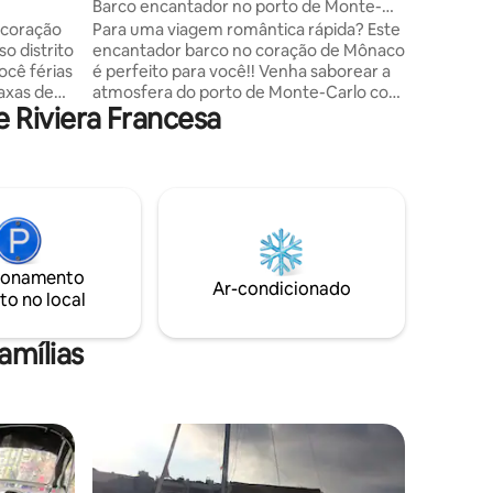
Barco encantador no porto de Monte-
Carlo
 coração
Para uma viagem romântica rápida? Este
o distrito
encantador barco no coração de Mônaco
ocê férias
é perfeito para você!! Venha saborear a
axas de
atmosfera do porto de Monte-Carlo com
 Riviera Francesa
ias estão
estes estabelecimentos noturnos e
por suas
restaurantes. Não é possível cozinhar no
o seus
barco. Este barco também é adequado
raia que
para uma família pequena. Opção de
reservar ingressos para o Grande Prêmio
ualquer
de Mônaco e o Yacht Show, além de
sso, o
passes para as duas Ferrari Experiences
, 7 dias
no circuito de F1 de Mônaco e na Riviera
ionamento
Francesa.
Ar-condicionado
to no local
amílias