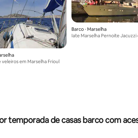
Barco ⋅ Marselha
Iate Marselha Pernoite Jacuzzi
passeio no mar VP
média de 5, 64 avaliações
arselha
e veleiros em Marselha Frioul
or temporada de casas barco com aces