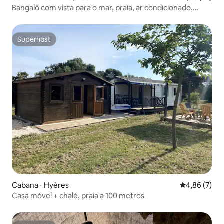
Bangalô com vista para o mar, praia, ar condicionado,
piscina, estacionamento
Superhost
Superhost
Cabana ⋅ Hyères
4,86 de uma 
4,86 (7)
Casa móvel + chalé, praia a 100 metros