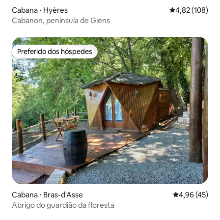
Cabana ⋅ Hyères
4,82 de uma av
4,82 (108)
Cabanon, península de Giens
Preferido dos hóspedes
Preferido dos hóspedes
Cabana ⋅ Bras-d'Asse
4,96 de uma a
4,96 (45)
Abrigo do guardião da floresta