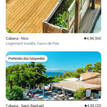
Cabana ⋅ Nice
4,96 de uma a
4,96 (54)
Logement insolite, havre de Paix
Preferido dos hóspedes
Preferido dos hóspedes
Cabana ⋅ Saint-Raphaël
4,95 de uma a
4,95 (22)