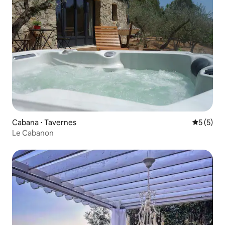
Cabana ⋅ Tavernes
5 de uma 
5 (5)
Le Cabanon