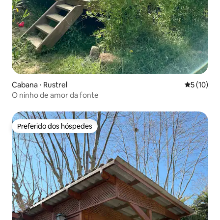
Cabana ⋅ Rustrel
5 de uma a
5 (10)
O ninho de amor da fonte
Preferido dos hóspedes
Preferido dos hóspedes