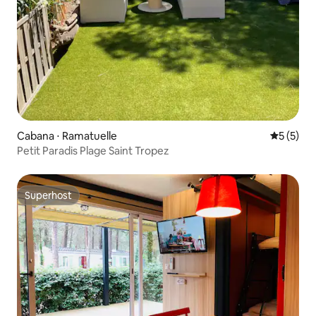
Cabana ⋅ Ramatuelle
5 de uma 
5 (5)
Petit Paradis Plage Saint Tropez
Superhost
Superhost