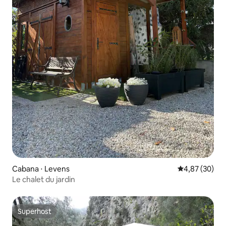
Cabana ⋅ Levens
4,87 de uma a
4,87 (30)
Le chalet du jardin
Superhost
Superhost