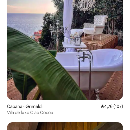
Cabana ⋅ Grimaldi
4,76 de uma av
4,76 (107)
Vila de luxo Ciao Cocoa