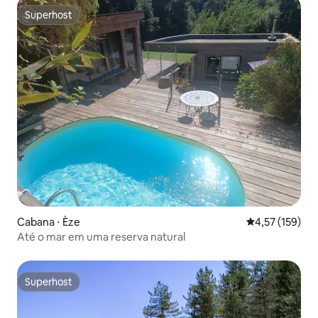
Superhost
Superhost
Cabana ⋅ Èze
4,57 de uma av
4,57 (159)
Até o mar em uma reserva natural
Superhost
Superhost