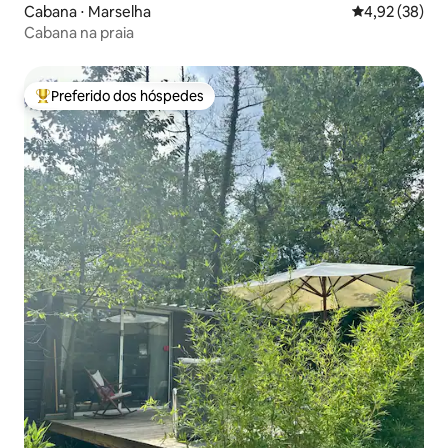
Cabana ⋅ Marselha
4,92 de uma a
4,92 (38)
Cabana na praia
Preferido dos hóspedes
Entre os melhores preferidos dos hóspedes