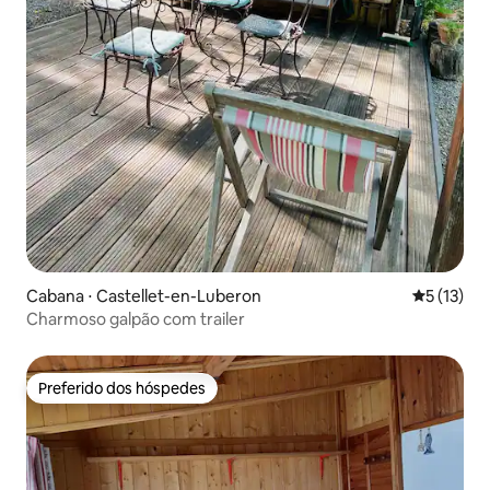
Cabana ⋅ Castellet-en-Luberon
5 de uma a
5 (13)
Charmoso galpão com trailer
Preferido dos hóspedes
Preferido dos hóspedes