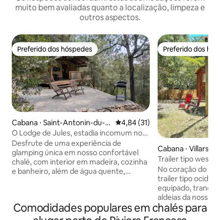
muito bem avaliadas quanto a localização, limpeza e
outros aspectos.
Preferido dos hóspedes
Preferido dos hó
Preferido dos hóspedes
Preferido dos hó
Cabana ⋅ Saint-Antonin-du-V
4,84 de uma avaliação média de
4,84 (31)
ar
O Lodge de Jules, estadia incomum no
coração do Var
Desfrute de uma experiência de
Cabana ⋅ Villars
glamping única em nosso confortável
Trailer tipo weste
chalé, com interior em madeira, cozinha
Luberon
No coração do Lu
e banheiro, além de água quente,
trailer tipo ociden
aquecimento e ar-condicionado, para
equipado, tranquil
uma estadia que permite que você
aldeias da nossa re
realmente se desconecte. Bem-vindos
Comodidades populares em chalés para
Gordes, Colorado
ao Jules' Lodge, uma acomodação
privado sem vista
incomum situada entre vinhedos,