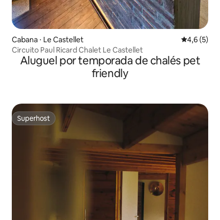
Cabana ⋅ Le Castellet
4,6 de uma 
4,6 (5)
Circuito Paul Ricard Chalet Le Castellet
Aluguel por temporada de chalés pet
friendly
Superhost
Superhost