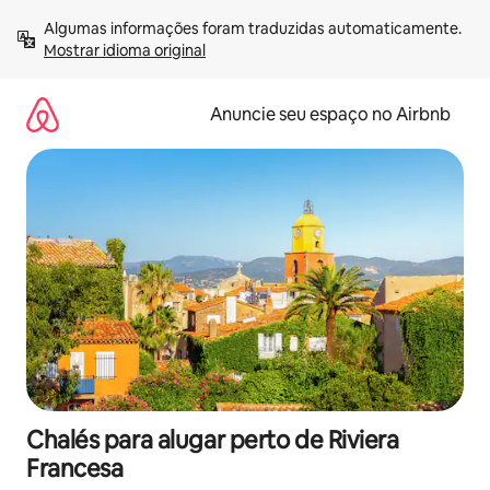
Pular
Algumas informações foram traduzidas automaticamente. 
para
Mostrar idioma original
o
conteúdo
Anuncie seu espaço no Airbnb
Chalés para alugar perto de Riviera
Francesa