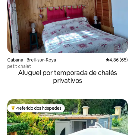
Cabana ⋅ Breil-sur-Roya
4,86 de uma a
4,86 (65)
petit chalet
Aluguel por temporada de chalés
privativos
Preferido dos hóspedes
Entre os melhores preferidos dos hóspedes