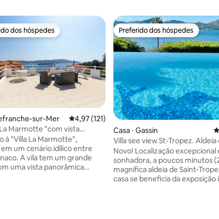
rido dos hóspedes
Preferido dos hóspedes
 melhores preferidos dos hóspedes
Preferido dos hóspedes
llefranche-sur-Mer
4,97 de uma avaliação média de 5, 121 avalia
4,97 (121)
a La Marmotte "com vista
édia de 5, 196 avaliações
Casa ⋅ Gassin
4
a para o mar!
 à "Villa La Marmotte",
Villa see view St-Tropez. Aldeia
 em um cenário idílico entre
perto
Novo! Localização excepcional 
naco. A vila tem um grande
sonhadora, a poucos minutos (
om uma vista panorâmica
magnífica aldeia de Saint-Trope
ante do mar, onde você pode
casa se beneficia da exposição 
 ou desfrutar de um pôr do sol
sol, bem como de uma vista
Um jardim encantador onde
deslumbrante para o mar. A ca
 comer à sombra sob a árvore
cercada por jardins e terraços e
ina em dias quentes. Uma sala
de borda infinita com vista para