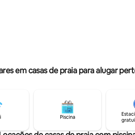
 2 quartos com camas de casal,
Você só precisa atravessar a es
quipada, chuveiro, WC
casa para acessar praias muito 
 Wi-Fi, televisão, máquina de
Um espaço de estacionamento
pa, máquina de lavar louça,
telhado da varanda fechado p
cro-ondas e apenas a 10
grade automática permitirá qu
pé da praia . "La belle Vie"!
proteja seu carro e/ou suas mo
bicicletas.
es em casas de praia para alugar perto
Estac
i
Piscina
gratui
Locações de casas de praia com piscin