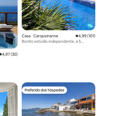
Casa ⋅ Carqueiranne
4,99 de uma avaliação 
4,99 (101)
Bonito estúdio independente, a 5
ções
minutos a pé do mar.
4,97 de uma avaliação média de 5, 30 avaliações
4,97 (30)
Preferido dos hóspedes
Preferido dos hóspedes