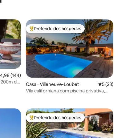
Preferido dos hóspedes
Entre os melhores preferidos dos hóspedes
,98 de uma avaliação média de 5, 144 avaliações
4,98 (144)
a 200m do
Casa ⋅ Villeneuve-Loubet
5 de uma avaliação
5 (23)
Vila californiana com piscina privativa,
ções
quadra de tênis e padel
Preferido dos hóspedes
Entre os melhores preferidos dos hóspedes