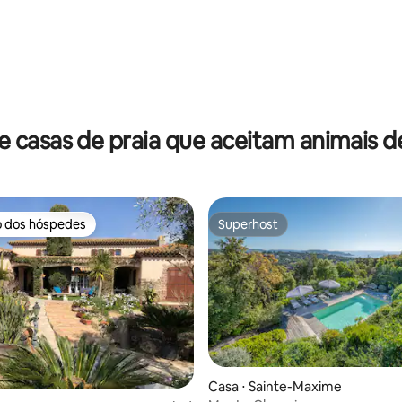
 casas de praia que aceitam animais 
o dos hóspedes
Superhost
o dos hóspedes
Superhost
édia de 5, 186 avaliações
Casa ⋅ Sainte-Maxime