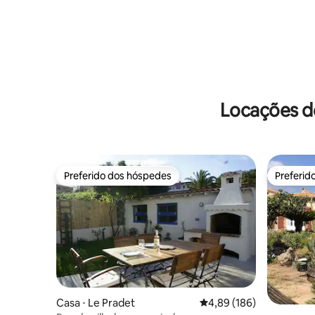
Locações de
Preferido dos hóspedes
Preferid
Preferido dos hóspedes
Preferid
Casa ⋅ Le Pradet
4,89 de uma avaliação m
4,89 (186)