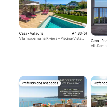
Casa ⋅ Vallauris
4,83 de uma avaliação
4,83 (6)
Vila moderna na Riviera – Piscina/Vista
Casa ⋅ Ra
para o mar – 3 quartos
Vila Rama
Preferido dos hóspedes
Preferid
Preferido dos hóspedes
Preferid