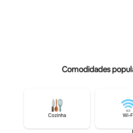
de estar,
Sablettes (restaurantes, bares, lunapark,
cozinha e
degraus, entretenimento) Domaine de
separado,
Fabregas 10 min a pé (caminhada na
lavar rou
floresta, produtor orgânico) Pequenas
forno, mi
lojas a 5 minutos de carro -
minutos a 
supermercado a 10 minutos de distância
animais de estimação permitidos
OPÇÕES de limpeza e roupa de cama
Comodidades popular
Cozinha
Wi-F