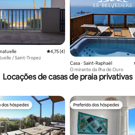
 média de 5, 6 avaliações
matuelle
4,75 de uma avaliação média de 5, 4 avalia
4,75 (4)
tuelle / Saint-Tropez
Casa ⋅ Saint-Raphaël
O mirante da Ilha de Ouro
Locações de casas de praia privativas
o dos hóspedes
Preferido dos hóspedes
o dos hóspedes
Preferido dos hóspedes