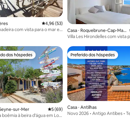
média de 5, 47 avaliações
ères
4,96 de uma avaliação média de 5, 53 avalia
4,96 (53)
adeira com vista para o mar e
Casa ⋅ Roquebrune-Cap-Mart
in
Villa Les Hirondelles com vista 
a 150 m da praia
rido dos hóspedes
Preferido dos hóspedes
 melhores preferidos dos hóspedes
Preferido dos hóspedes
Casa ⋅ Antilhas
 Seyne-sur-Mer
5 de uma avaliação média de 5, 69 avalia
5 (69)
Novo 2026 • Antigo Antibes • T
média de 5, 57 avaliações
 boêmia à beira d'água em Lou
com vista para o mar 2BR 2BTH