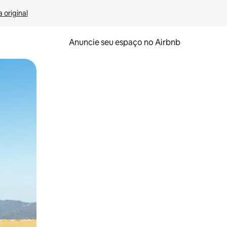
 original
Anuncie seu espaço no Airbnb
 deslizando o dedo na tela.