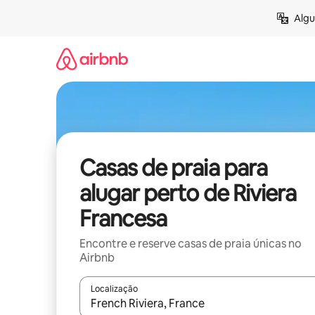
Pular
Algu
para
o
conteúdo
Casas de praia para
alugar perto de Riviera
Francesa
Encontre e reserve casas de praia únicas no
Airbnb
Localização
Quando os resultados estiverem disponíveis, expl