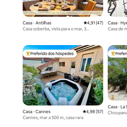
Casa ⋅ Antilhas
4,91 de uma avaliação 
4,91 (47)
Casa ⋅ Hy
Casa soberba, vista para o mar, 3
Casa de m
quartos, 3 banheiros, jacuzzi, sauna
as ilhas
Preferido dos hóspedes
Prefe
Entre os melhores preferidos dos hóspedes
Entre os
Casa ⋅ La
Casa ⋅ Cannes
4,98 de uma avaliação 
4,98 (57)
Choupana
Cannes, mar a 500 m, casa rara
Miou