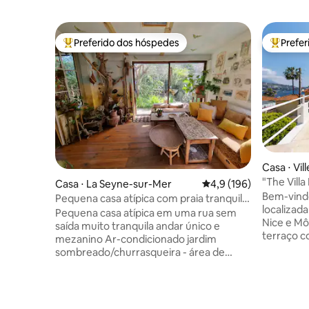
Preferido dos hóspedes
Prefe
Entre os melhores preferidos dos hóspedes
Entre os
Casa ⋅ Vi
"The Vill
Casa ⋅ La Seyne-sur-Mer
4,9 de uma avaliação m
4,9 (196)
panorâmic
Bem-vindo
Pequena casa atípica com praia tranquila
localizada
a pé
Pequena casa atípica em uma rua sem
Nice e Mô
saída muito tranquila andar único e
terraço c
mezanino Ar-condicionado jardim
deslumbr
sombreado/churrasqueira - área de
tomar sol
jantar estacionamento em frente à casa
mágico! 
2 lugares PRAIAS 3 minutos a pé de
você pode
Verne (supervisionado) 10 min a pé
de tanger
Fabregas (restaurante) 10 min de carro