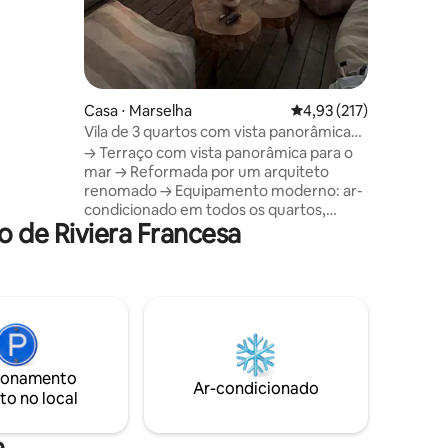
trada pela
bonitas.
 sob um
or uma
e você
tos /
Casa ⋅ Marselha
4,93 de uma avaliação 
4,93 (217)
Vila de 3 quartos com vista panorâmica
para o mar + sauna + spa
→ Terraço com vista panorâmica para o
mar → Reformada por um arquiteto
renomado → Equipamento moderno: ar-
condicionado em todos os quartos,
 de Riviera Francesa
cozinha totalmente equipada,
churrasqueira → 3 quartos com camas
Queen (160 cm x 200 cm) e 3 banheiros
→ Sauna e spa → Localizada a 10 minutos
das calanques → A 3 minutos do início de
trilhas para caminhada → Acesso direto à
praia → Sem vizinhos de janela, muito
tranquilo → Ônibus a uma curta
ionamento
caminhada de distância →
Ar-condicionado
to no local
Estacionamento privativo disponível ao
lado da casa
a