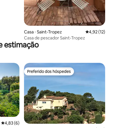
Casa ⋅ Saint-Tropez
4,92 de uma avaliação
4,92 (12)
Casa de pescador Saint-Tropez
de estimação
Preferido dos hóspedes
Preferido dos hóspedes
4,83 de uma avaliação média de 5, 6 avaliações
4,83 (6)