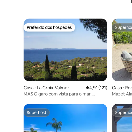
Preferido dos hóspedes
Superho
Preferido dos hóspedes
Superho
Casa ⋅ La Croix-Valmer
4,91 de uma avaliação 
4,91 (121)
Casa ⋅ R
s
MAS Gigaro com vista para o mar,
Mazet Ala
península de St. Tropez
minutos d
Superhost
Superho
Superhost
Superho