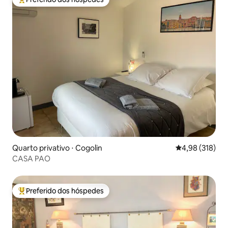
Entre os melhores preferidos dos hóspedes
Quarto privativo ⋅ Cogolin
4,98 de uma av
4,98 (318)
CASA PAO
Preferido dos hóspedes
Entre os melhores preferidos dos hóspedes