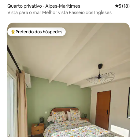
Quarto privativo ⋅ Alpes-Maritimes
5 de uma a
5 (18)
Vista para o mar Melhor vista Passeio dos Ingleses
Preferido dos hóspedes
Entre os melhores preferidos dos hóspedes