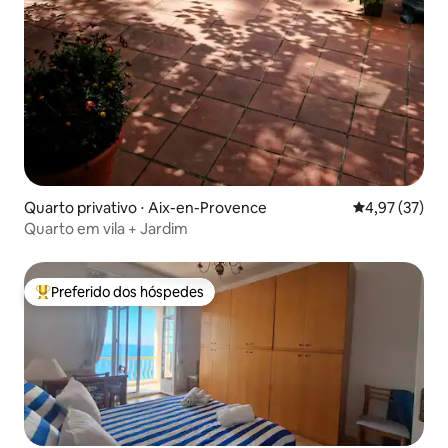
Quarto privativo ⋅ Aix-en-Provence
4,97 de uma a
4,97 (37)
Quarto em vila + Jardim
Preferido dos hóspedes
Entre os melhores preferidos dos hóspedes