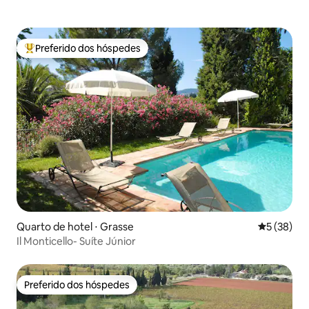
Preferido dos hóspedes
Entre os melhores preferidos dos hóspedes
Quarto de hotel ⋅ Grasse
5 de uma a
5 (38)
Il Monticello- Suíte Júnior
Preferido dos hóspedes
Preferido dos hóspedes