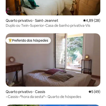
Quarto privativo ⋅ Saint-Jeannet
4,89 de uma a
4,89 (28)
Duplo ou Twin-Superior-Casa de banho privativa-Vis
Preferido dos hóspedes
Entre os melhores preferidos dos hóspedes
Quarto privativo ⋅ Cassis
5 de uma a
5 (49)
~Cassis~*hora da sesta*~ Quarto de hóspedes