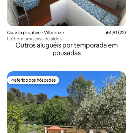
Quarto privativo ⋅ Villecroze
4,91 de uma a
4,91 (22)
Loft em uma casa de aldeia
Outros aluguéis por temporada em
pousadas
Preferido dos hóspedes
Preferido dos hóspedes