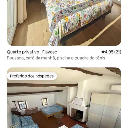
Quarto privativo ⋅ Flayosc
4,95 de uma a
4,95 (21)
Pousada, café da manhã, piscina e quadra de tênis
Preferido dos hóspedes
Preferido dos hóspedes