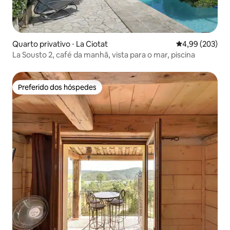
Quarto privativo ⋅ La Ciotat
4,99 de uma ava
4,99 (203)
La Sousto 2, café da manhã, vista para o mar, piscina
Preferido dos hóspedes
Preferido dos hóspedes