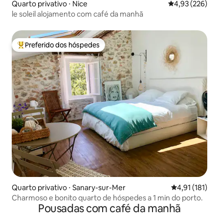
Quarto privativo ⋅ Nice
4,93 de uma av
4,93 (226)
le soleil alojamento com café da manhã
Preferido dos hóspedes
Entre os melhores preferidos dos hóspedes
Quarto privativo ⋅ Sanary-sur-Mer
4,91 de uma av
4,91 (181)
Charmoso e bonito quarto de hóspedes a 1 min do porto.
Pousadas com café da manhã