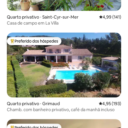
Quarto privativo ⋅ Saint-Cyr-sur-Mer
4,99 de uma av
4,99 (141)
Casa de campo em La Villa
Preferido dos hóspedes
Entre os melhores preferidos dos hóspedes
Quarto privativo ⋅ Grimaud
4,95 de uma av
4,95 (193)
Chamb. com banheiro privativo, café da manhã incluso
Preferido dos hóspedes