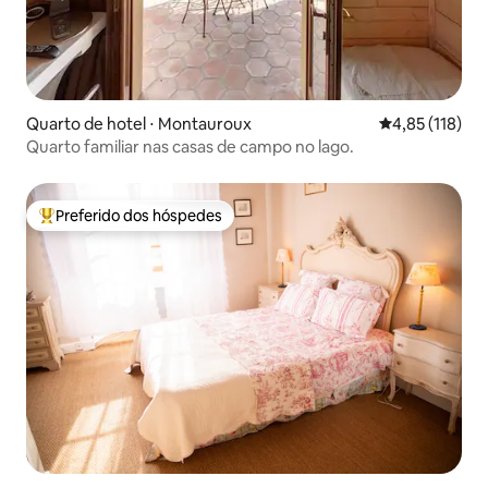
Quarto de hotel ⋅ Montauroux
4,85 de uma av
4,85 (118)
Quarto familiar nas casas de campo no lago.
Preferido dos hóspedes
Entre os melhores preferidos dos hóspedes