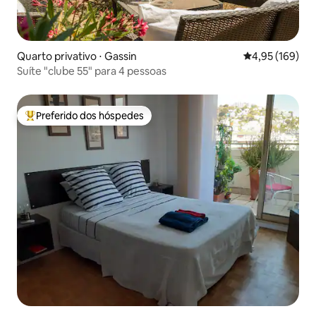
Quarto privativo ⋅ Gassin
4,95 de uma av
4,95 (169)
Suíte "clube 55" para 4 pessoas
Preferido dos hóspedes
Entre os melhores preferidos dos hóspedes