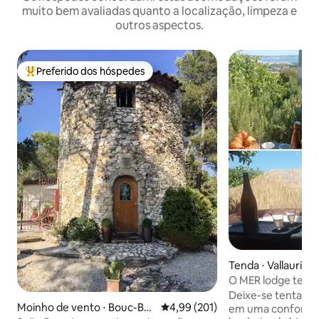
muito bem avaliadas quanto a localização, limpeza e
outros aspectos.
Preferido dos hóspedes
Entre os melhores preferidos dos hóspedes
Tenda ⋅ Vallauris
O MER lodge tenda
Deixe-se tentar 
Moinho de vento ⋅ Bouc-Bel
4,99 de uma avaliação média de 
4,99 (201)
em uma confortáve