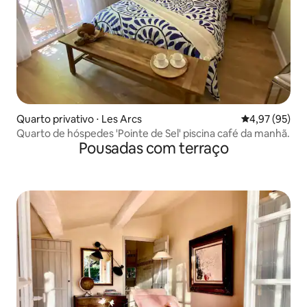
Quarto privativo ⋅ Les Arcs
4,97 de uma a
4,97 (95)
Quarto de hóspedes 'Pointe de Sel' piscina café da manhã.
Pousadas com terraço