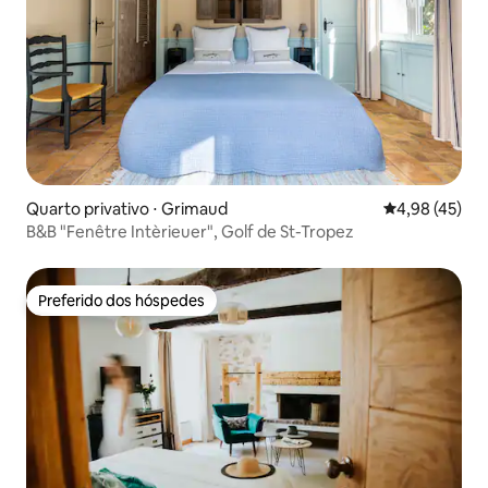
Quarto privativo ⋅ Grimaud
4,98 de uma a
4,98 (45)
B&B "Fenêtre Intèrieuer", Golf de St-Tropez
Preferido dos hóspedes
Preferido dos hóspedes