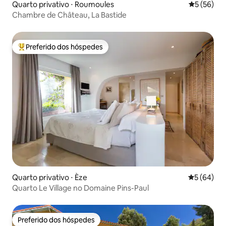
Quarto privativo ⋅ Roumoules
5 de uma a
5 (56)
Chambre de Château, La Bastide
Preferido dos hóspedes
Entre os melhores preferidos dos hóspedes
Quarto privativo ⋅ Èze
5 de uma a
5 (64)
Quarto Le Village no Domaine Pins-Paul
Preferido dos hóspedes
Preferido dos hóspedes