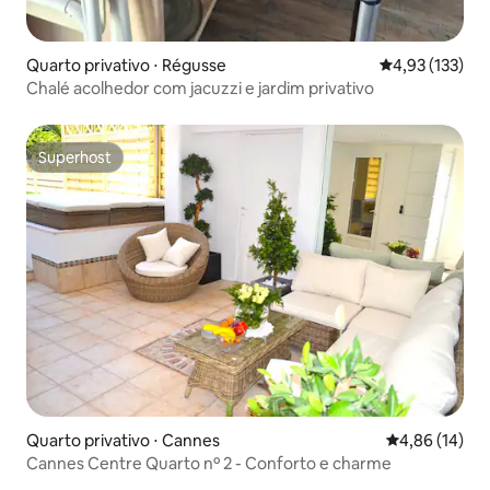
Quarto privativo ⋅ Régusse
4,93 de uma av
4,93 (133)
Chalé acolhedor com jacuzzi e jardim privativo
Superhost
Superhost
Quarto privativo ⋅ Cannes
4,86 de uma a
4,86 (14)
Cannes Centre Quarto nº 2 - Conforto e charme