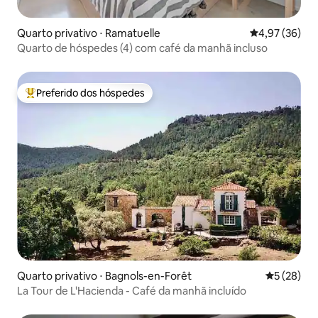
Quarto privativo ⋅ Ramatuelle
4,97 de uma a
4,97 (36)
Quarto de hóspedes (4) com café da manhã incluso
Preferido dos hóspedes
Entre os melhores preferidos dos hóspedes
Quarto privativo ⋅ Bagnols-en-Forêt
5 de uma a
5 (28)
La Tour de L'Hacienda - Café da manhã incluído