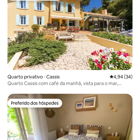
Quarto privativo ⋅ Cassis
4,94 de uma a
4,94 (34)
Quarto Cassis com café da manhã, vista para o mar,
piscina
Preferido dos hóspedes
Preferido dos hóspedes