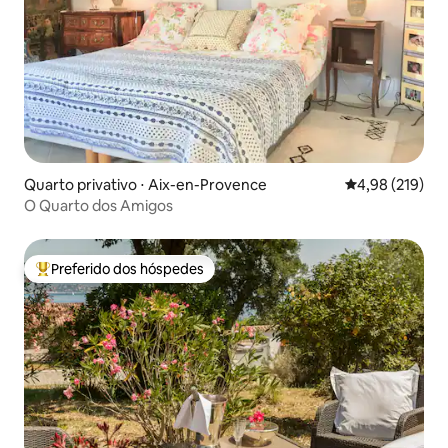
Quarto privativo ⋅ Aix-en-Provence
4,98 de uma av
4,98 (219)
O Quarto dos Amigos
Preferido dos hóspedes
Entre os melhores preferidos dos hóspedes