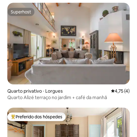
Superhost
Superhost
Quarto privativo ⋅ Lorgues
4,75 de uma 
4,75 (4)
Quarto Alizé terraço no jardim + café da manhã
Preferido dos hóspedes
Entre os melhores preferidos dos hóspedes