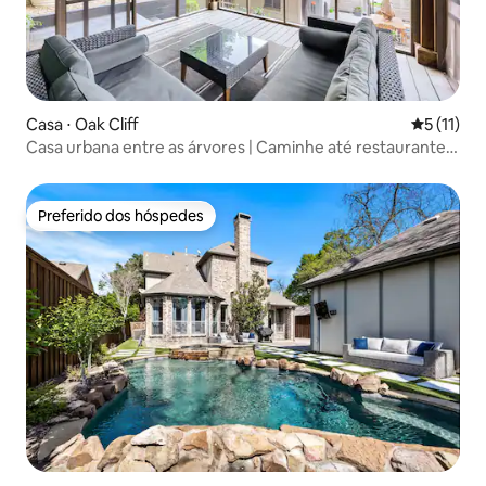
Casa ⋅ Oak Cliff
5 de uma a
5 (11)
Casa urbana entre as árvores | Caminhe até restaurantes
e cafés
Preferido dos hóspedes
Preferido dos hóspedes