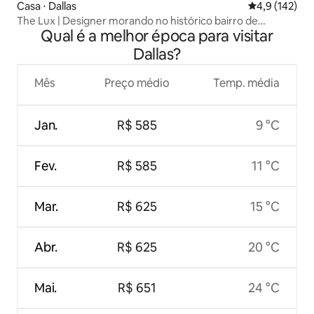
Casa ⋅ Dallas
4,9 de uma av
4,9 (142)
The Lux | Designer morando no histórico bairro de
Qual é a melhor época para visitar
Oaklawn
Dallas?
Mês
Preço médio
Temp. média
Jan.
R$ 585
9 °C
Fev.
R$ 585
11 °C
Mar.
R$ 625
15 °C
Abr.
R$ 625
20 °C
Mai.
R$ 651
24 °C