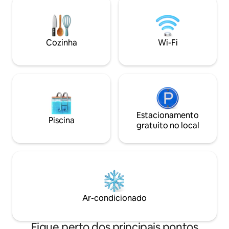
digno de eventos lhe dá as boas-vindas
para sentar e saborear no início e no final
de cada dia, enquanto nossa versátil
cozinha/bar de café/estação de bebidas
Cozinha
Wi-Fi
convida refeições caseiras e risadas na
hora do jantar.
Estacionamento
Piscina
gratuito no local
Ar-condicionado
Fique perto dos principais pontos