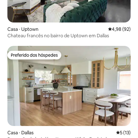
Casa ⋅ Uptown
4,98 de uma a
4,98 (92)
Chateau francês no bairro de Uptown em Dallas
Preferido dos hóspedes
Preferido dos hóspedes
Casa ⋅ Dallas
5 de uma a
5 (13)