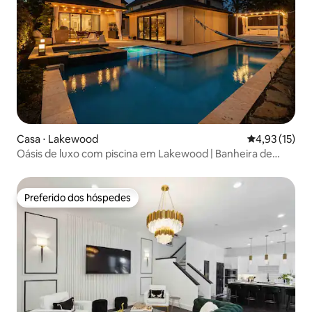
Casa ⋅ Lakewood
4,93 de uma a
4,93 (15)
Oásis de luxo com piscina em Lakewood | Banheira de
hidromassagem + capacidade para 10 pessoas
Preferido dos hóspedes
Preferido dos hóspedes