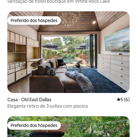
Sensação de hotel boutique em White Rock Lake
Preferido dos hóspedes
Preferido dos hóspedes
Casa ⋅ Old East Dallas
5 de uma 
5 (6)
Elegante retiro de 3 suítes com piscina
Preferido dos hóspedes
Preferido dos hóspedes