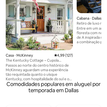
Cabana ⋅ Dallas
Retiro de luxo na 
Frame
Entre em um ambie
floresta com nos
de A inspirada na
a combinação perf
conforto e comodi
viajantes individu
Casa ⋅ McKinney
4,99 de uma avaliação média de 
4,99 (127)
grupos — até mes
estimação! Cada 
The Kentucky Cottage ~ Cupola
incentiva o descan
Lane~McK Square
Passos ao norte do centro histórico de
renovação. Seja qu
McKinney aguardam uma experiência
aproveite a proxi
tão requintada quanto o uísque
melhores atrações 
Kentucky, com hospitalidade do sul e o
Grand Prairie, com
Comodidades populares em aluguel por
calor de anos passados. A vibração da
Parque Estadual e 
Anthropologie, revestida com shiplap
temporada em Dallas
Globe Life Field, 
original, madeiras de lei e janelas
da sua estadia.
artesanais, é uma reminiscência dos dias
de derby, trilhas de bourbon e assentos
na varanda da frente. Nosso quintal