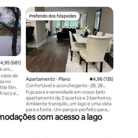
Casa ⋅ Ro
Preferido dos hóspedes
Prefe
os hóspedes
Preferido dos hóspedes
Entre o
Rockwall
Piscina/
Casa inc
relaxar. 
banheiros
privado c
formal, e
espaçosa
vista par
,95 de uma avaliação média de 5, 681 avaliações
4,95 (681)
pátio/jar
lé em
ções
uma espa
 oásis de
Apartamento ⋅ Plano
4,96 de uma avaliação 
4,96 (135)
2 beliche
sa no
de pebol
Confortável e aconchegante -2B, 2B
ttle Elm.
sofá/nam
Apartamento @ Legacy Plano.
Fuja para a serenidade em nosso belo
risco e
Quarto s
apartamento de 2 quartos e 2 banheiros.
 própria
configur
Ambiente tranquilo, um lago e uma vista
ONE e jo
para a fonte. Um parque perfeito para
lebração
de IOGA 
omodações com acesso a lago
uma caminhada relaxante/relaxamento
sentado ou tirar fotos.
; faça
Convenientemente localizado perto de
Dallas North Tollway, no coração de
. Traga