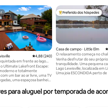
st
Preferido dos hóspedes
st
Entre os melhores preferidos d
Casa de campo ⋅ Little Elm
4
O relaxamento começa no cha
isville
4,88 de uma avaliação média de 5, 240 avalia
4,88 (240)
édia de 5, 154 avaliações
frente ao lago.
Venha desfrutar do seu próprio
quintada em frente ao lago
tranquilidade. Uma pequena ca
mas: piscina spa
o Ultimate Lakefront Escape:
Lago Lewisville; localizada em Li
 moderno e totalmente
Uma joia ESCONDIDA perto de F
com um bar ao ar livre, uma TV
Denton Texas. Desfrute de sua
egadas, uma espaçosa banheira
praia. Assista ao nascer e ao pôr do sol.
massagem e uma piscina
Noite de encontro criativo. Ce
Nossa mansão à beira do lago no
res para aluguel por temporada de ac
de aniversário. Ande de caiaque, pesca,
ville é um lugar para criar
passeios de barco. Leia um livro
inesquecíveis com seus entes
caminhadas. É a sua própria estadia.
 Com três suítes master, cada
Curta a fogueira com os amigos
anheiros tipo spa, incluindo