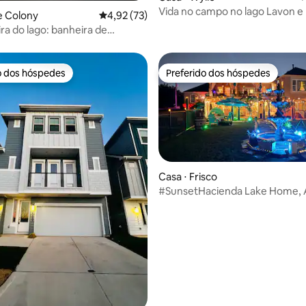
Vida no campo no lago Lavon e
e Colony
4,92 de uma avaliação média de 5, 73 avalia
4,92 (73)
histórica Wylie!
ira do lago: banheira de
sagem, sauna
o dos hóspedes
Preferido dos hóspedes
o dos hóspedes
Preferido dos hóspedes
Casa ⋅ Frisco
#SunsetHacienda Lake Home, 
média de 5, 95 avaliações
animais de estimação