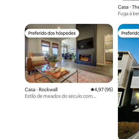
Casa ⋅ Th
Fuga à be
hidromas
Preferido dos hóspedes
Preferid
Preferido dos hóspedes
Preferid
Casa ⋅ Rockwall
4,97 de uma avaliação 
4,97 (95)
Estilo de meados do século com
BANHEIRA DE HIDROMASSAGEM à beira
do lago!