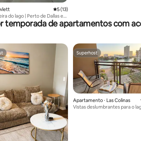
wlett
5 de uma avaliação média de 5, 13 avalia
5 (13)
eira do lago | Perto de Dallas e
or temporada de apartamentos com ace
Harbor
st
Superhost
st
Superhost
Apartamento ⋅ Las Colinas
Vistas deslumbrantes para o la
média de 5, 88 avaliações
DART | Academia e piscina