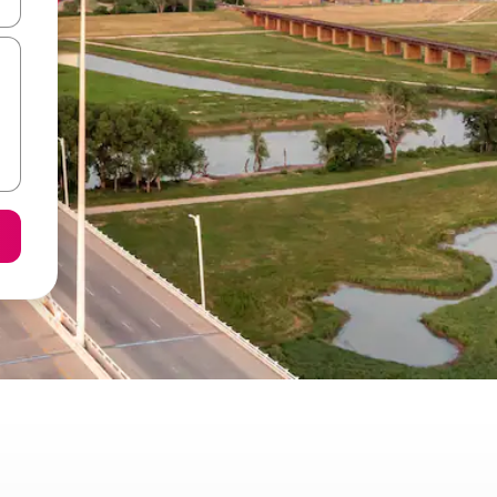
ore-os usando as seta para cima e para baixo do teclado ou tocando e