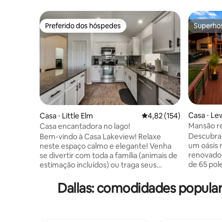
Preferido dos hóspedes
Superho
Preferido dos hóspedes
Superho
Casa ⋅ Lew
Casa ⋅ Little Elm
4,82 de uma avaliação m
4,82 (154)
Mansão re
Casa encantadora no lago!
DFW 16 ca
Descubra 
Bem-vindo à Casa Lakeview! Relaxe
um oásis
neste espaço calmo e elegante! Venha
renovado 
se divertir com toda a família (animais de
de 65 pol
estimação incluídos) ou traga seus
de hidro
amigos para esta casa totalmente
luxuosa. 
atualizada. Esta propriedade em plano de
Dallas: comodidades popula
Lago Lewis
piso aberto é perfeita para hóspedes que
memórias 
gostam de entreter, relaxar ou precisar
queridos.
de um espaço de trabalho exclusivo.
uma com b
Paredes brancas brilhantes recebem