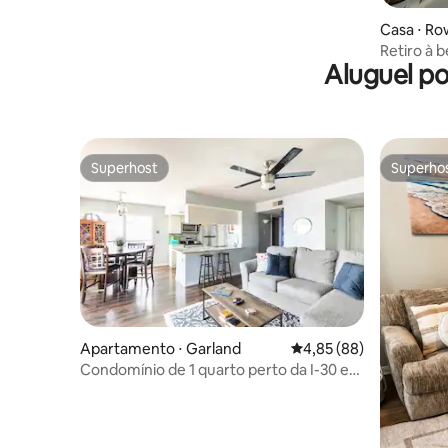
Casa ⋅ Ro
Retiro à b
Aluguel p
Rockwall 
Superhost
Superho
Superhost
Superho
Apartamento ⋅ Garland
4,85 de uma avaliação 
4,85 (88)
Condomínio de 1 quarto perto da I-30 e
do Lago Ray Hubbard