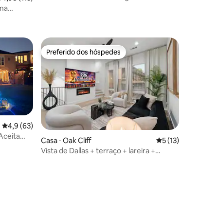
privada, brinquedos e banheira de
 na
ções
hidromassagem
Preferido dos hóspedes
Preferido dos hóspedes
4,9 de uma avaliação média de 5, 63 avaliações
4,9 (63)
Aceita
Casa ⋅ Oak Cliff
5 de uma avaliação
5 (13)
Vista de Dallas + terraço + lareira +
garagem + Bishop Arts