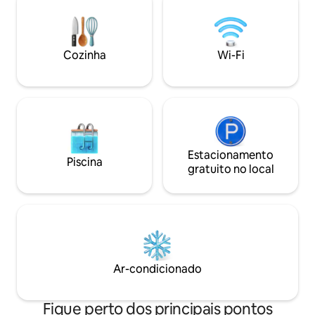
mesa de pôquer/jogos e TV inteligente
1 quarto com cama
de 50 polegadas com Wi-Fi de alta
Cozinha completa
velocidade. Doca de barco
com assinatura H
compartilhada com Lookout Point. Muita
☀ Wi-Fi rápido ☀ 
diversão de jogos para toda a família!
Cozinha
Wi-Fi
edifício ☀ Café t
Red Light Roaste
no vale da monta
Estacionamento
Piscina
gratuito no local
Ar-condicionado
Fique perto dos principais pontos