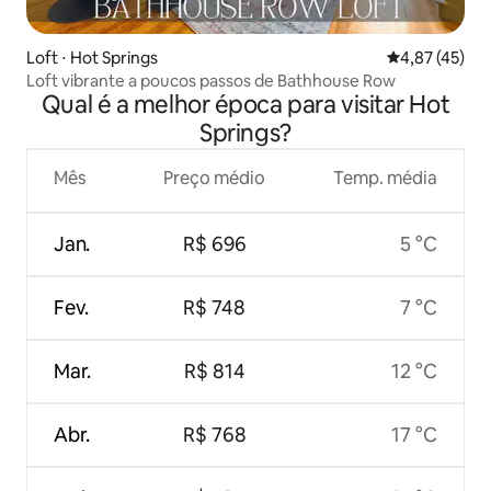
Loft ⋅ Hot Springs
4,87 de uma a
4,87 (45)
Loft vibrante a poucos passos de Bathhouse Row
Qual é a melhor época para visitar Hot
Springs?
Mês
Preço médio
Temp. média
Jan.
R$ 696
5 °C
Fev.
R$ 748
7 °C
Mar.
R$ 814
12 °C
Abr.
R$ 768
17 °C