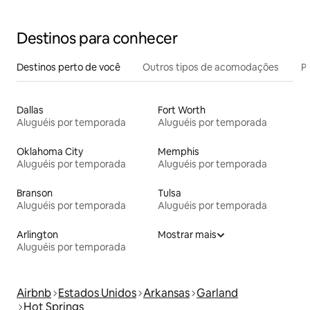
Destinos para conhecer
Destinos perto de você
Outros tipos de acomodações
Pr
Dallas
Fort Worth
Aluguéis por temporada
Aluguéis por temporada
Oklahoma City
Memphis
Aluguéis por temporada
Aluguéis por temporada
Branson
Tulsa
Aluguéis por temporada
Aluguéis por temporada
Arlington
Mostrar mais
Aluguéis por temporada
Airbnb
Estados Unidos
Arkansas
Garland
Hot Springs