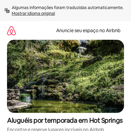
Pular
Algumas informações foram traduzidas automaticamente. 
para
Mostrar idioma original
o
conteúdo
Anuncie seu espaço no Airbnb
Aluguéis por temporada em Hot Springs
Encontre e reserve lugares incríveis no Airbnb