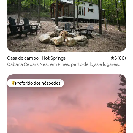
Casa de campo ⋅ Hot Springs
5 de uma a
5 (86)
Cabana Cedars Nest em Pines, perto de lojas e lugares
para relaxar
Preferido dos hóspedes
Entre os melhores preferidos dos hóspedes