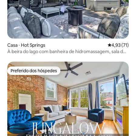
Casa ⋅ Hot Springs
4,93 de uma a
4,93 (71)
À beira do lago com banheira de hidromassagem, sala de
jogos, doca e caiaques
Preferido dos hóspedes
Preferido dos hóspedes