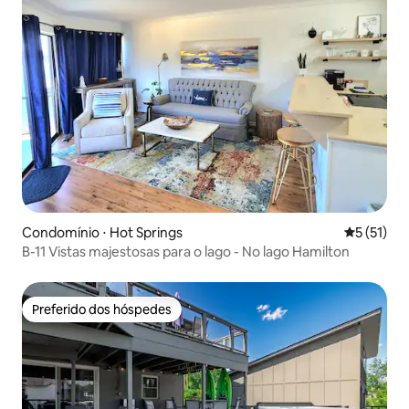
Condomínio ⋅ Hot Springs
5 de uma a
5 (51)
B-11 Vistas majestosas para o lago - No lago Hamilton
Preferido dos hóspedes
Preferido dos hóspedes