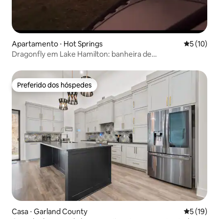
Apartamento ⋅ Hot Springs
5 de uma a
5 (10)
Dragonfly em Lake Hamilton: banheira de
hidromassagem/caiaques
Preferido dos hóspedes
Preferido dos hóspedes
Casa ⋅ Garland County
5 de uma a
5 (19)