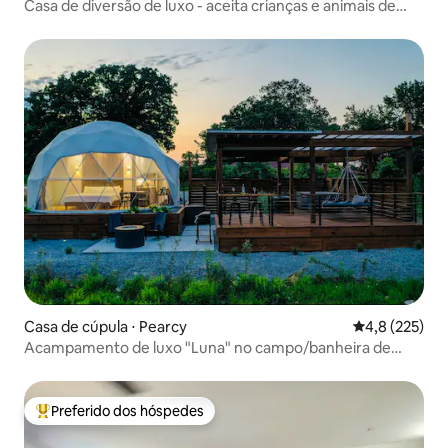
Casa de diversão de luxo - aceita crianças e animais de
estimação!
Casa de cúpula ⋅ Pearcy
4,8 de uma av
4,8 (225)
Acampamento de luxo "Luna" no campo/banheira de
hidromassagem
Preferido dos hóspedes
Entre os melhores preferidos dos hóspedes