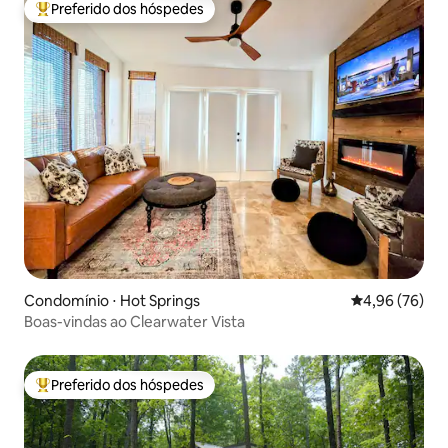
Preferido dos hóspedes
Entre os melhores preferidos dos hóspedes
Condomínio ⋅ Hot Springs
4,96 de uma a
4,96 (76)
Boas-vindas ao Clearwater Vista
Preferido dos hóspedes
Entre os melhores preferidos dos hóspedes