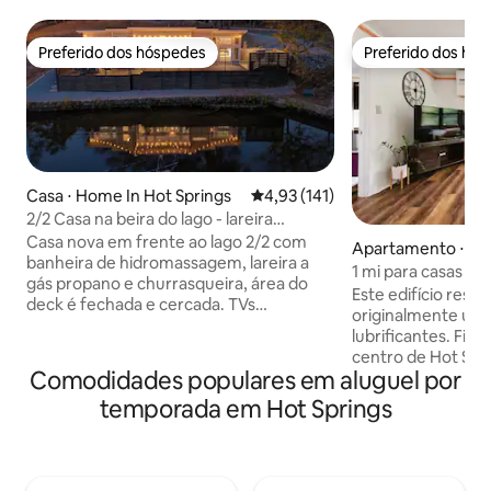
Preferido dos hóspedes
Preferido dos hó
Preferido dos hóspedes
Preferido dos hó
Casa ⋅ Home In Hot Springs
4,93 de uma avaliação média de 
4,93 (141)
2/2 Casa na beira do lago - lareira
externa - banheira de hidromassagem e
Casa nova em frente ao lago 2/2 com
Apartamento ⋅ Hot
SALA DE JOGOS!
banheira de hidromassagem, lareira a
1 mi para casas d
gás propano e churrasqueira, área do
CIDADE * TV de 55
Este edifício rest
deck é fechada e cercada. TVs
originalmente uma 
inteligentes de 50" em todos os lugares.
lubrificantes. Fic
O acesso à sala de jogos é fornecido com
centro de Hot Spri
o aluguel e é apenas para o uso dos
Comodidades populares em aluguel por
National Park. 1 milha do centro da
hóspedes desta propriedade e do The
cidade, Bathhouse 
temporada em Hot Springs
Hideaway. A sala de jogos fica a 60
caminhadas ½ milha 
segundos a pé e está equipada com uma
Pullman Rd. (Nort
mesa de bilhar, shuffleboard, mesa de
Magic Springs PRINCIPAIS
pingue-pongue, quadro de dardos,
CARACTERÍSTICAS