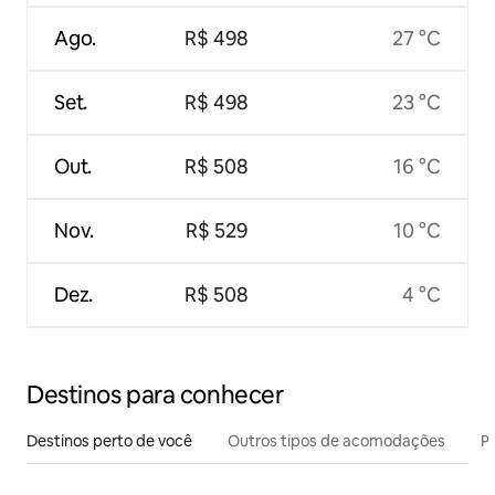
Ago.
R$ 498
27 °C
Set.
R$ 498
23 °C
Out.
R$ 508
16 °C
Nov.
R$ 529
10 °C
Dez.
R$ 508
4 °C
Destinos para conhecer
Destinos perto de você
Outros tipos de acomodações
Pr