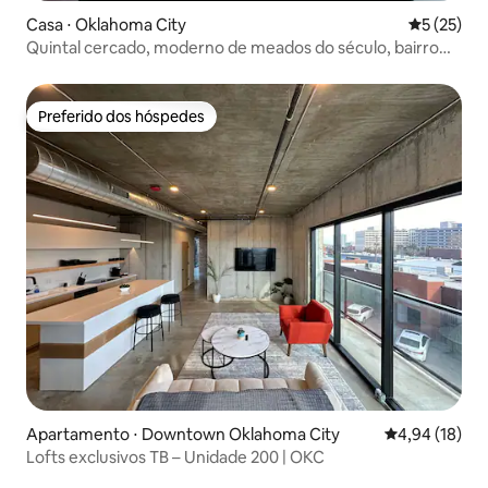
Casa ⋅ Oklahoma City
5 de uma a
5 (25)
Quintal cercado, moderno de meados do século, bairro
tranquilo
Preferido dos hóspedes
Preferido dos hóspedes
Apartamento ⋅ Downtown Oklahoma City
4,94 de uma a
4,94 (18)
Lofts exclusivos TB – Unidade 200 | OKC