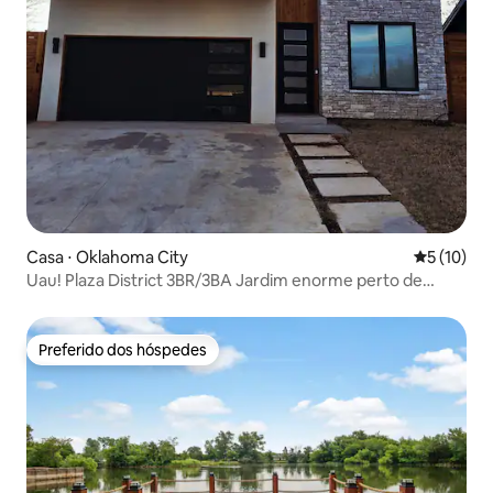
Casa ⋅ Oklahoma City
5 de uma a
5 (10)
Uau! Plaza District 3BR/3BA Jardim enorme perto de
Midtown
Preferido dos hóspedes
Preferido dos hóspedes