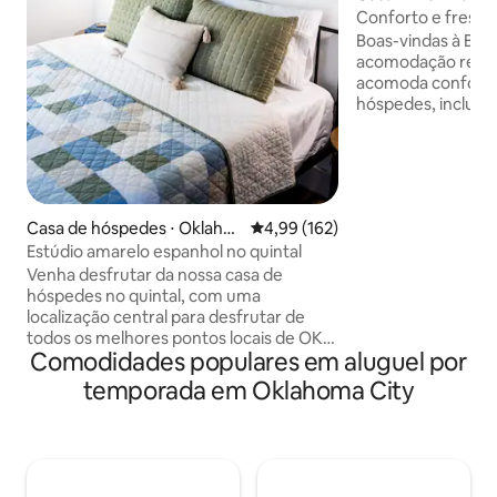
Conforto e fresco
Boas-vindas à Bar
acomodação recé
acomoda conforta
hóspedes, incluin
de estimação. Loca
este bairro tranqui
mercearias, restau
Lago Hefner. A ca
para se sentir co
Casa de hóspedes ⋅ Oklaho
4,99 de uma avaliação média de 
4,99 (162)
longe de casa, of
ma City
Estúdio amarelo espanhol no quintal
vida confortáveis
tranquilo para famí
Venha desfrutar da nossa casa de
negócios ou qualq
hóspedes no quintal, com uma
OKC. Desfrute de 
localização central para desfrutar de
com fácil acesso a
todos os melhores pontos locais de OKC!
Comodidades populares em aluguel por
entretenimento e a
Este estúdio de um quarto (250 pés
nas proximidades!
quadrados) foi cuidadosamente
temporada em Oklahoma City
projetado para pensar em tudo o que
você pode precisar para uma estadia
tranquila - café, lanches, roupas de cama
confortáveis e muito mais! Esta pousada
está escondida atrás da nossa casa,