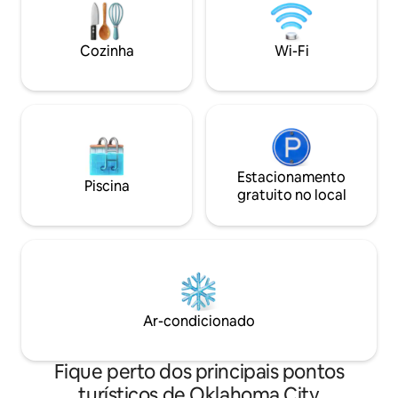
oferecendo maior segurança.
Ocupamos a casa principal e o quintal.
Temos um Dogue Alemão amigável
Cozinha
Wi-Fi
(Winston) que é bem-educado e é
monitorado enquanto está fora. O
acesso à casa é feito por uma garagem.
Estacionamento
Piscina
gratuito no local
Ar-condicionado
Fique perto dos principais pontos
turísticos de Oklahoma City