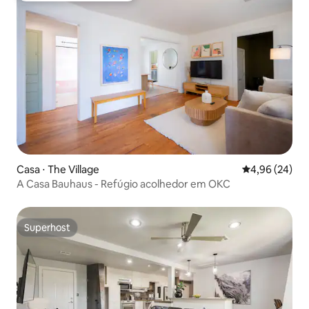
Casa ⋅ The Village
4,96 de uma a
4,96 (24)
A Casa Bauhaus - Refúgio acolhedor em OKC
Superhost
Superhost