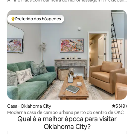
Lareira
Preferido dos hóspedes
Entre os melhores preferidos dos hóspedes
Casa ⋅ Oklahoma City
5 de uma a
5 (49)
Moderna casa de campo urbana perto do centro de OKC
Qual é a melhor época para visitar
Oklahoma City?