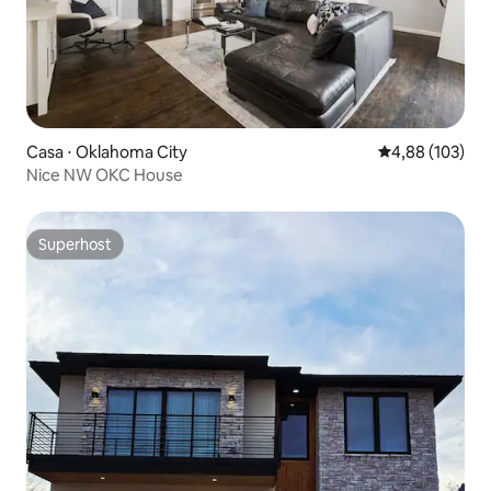
Casa ⋅ Oklahoma City
4,88 de uma av
4,88 (103)
Nice NW OKC House
Superhost
Superhost