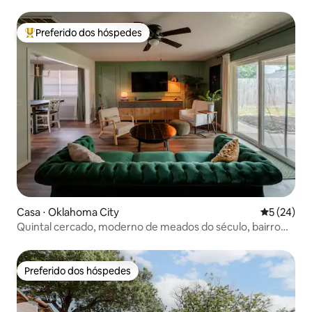
Preferido dos hóspedes
Entre os melhores preferidos dos hóspedes
Casa ⋅ Oklahoma City
5 de uma a
5 (24)
Quintal cercado, moderno de meados do século, bairro
tranquilo
Preferido dos hóspedes
Preferido dos hóspedes