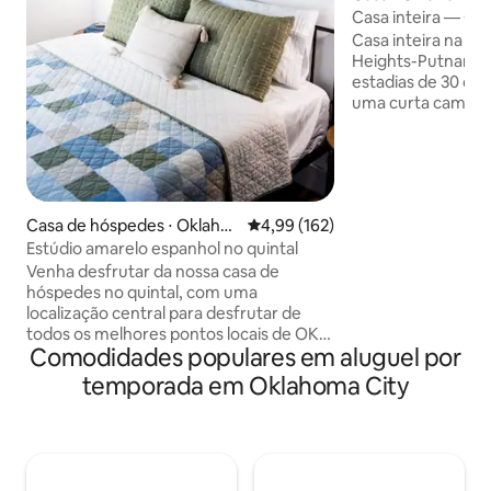
Casa inteira — Ce
Heights — Tudor
Casa inteira na p
Heights-Putnam H
estadias de 30 dia
uma curta caminha
restaurantes/bar e
compras da Weste
milha de Whole Foo
compras de luxo 
Penn Square. A um
Casa de hóspedes ⋅ Oklaho
4,99 de uma avaliação média de 
4,99 (162)
de vários parques.
ma City
Estúdio amarelo espanhol no quintal
carro até Chesape
cidade); Brick To
Venha desfrutar da nossa casa de
Riversports e Ch
hóspedes no quintal, com uma
District. Devido ao coronavírus, estamos
localização central para desfrutar de
tomando cuidado e
todos os melhores pontos locais de OKC!
Comodidades populares em aluguel por
completamente to
Este estúdio de um quarto (250 pés
quadrados) foi cuidadosamente
temporada em Oklahoma City
projetado para pensar em tudo o que
você pode precisar para uma estadia
tranquila - café, lanches, roupas de cama
confortáveis e muito mais! Esta pousada
está escondida atrás da nossa casa,