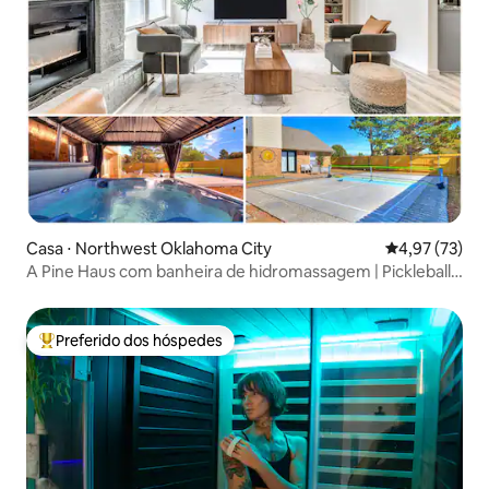
Casa ⋅ Northwest Oklahoma City
4,97 de uma a
4,97 (73)
A Pine Haus com banheira de hidromassagem | Pickleball |
Lareira
Preferido dos hóspedes
Entre os melhores preferidos dos hóspedes