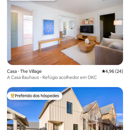
Casa ⋅ The Village
4,96 de uma a
4,96 (24)
A Casa Bauhaus - Refúgio acolhedor em OKC
Preferido dos hóspedes
Entre os melhores preferidos dos hóspedes