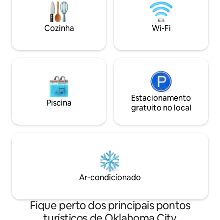
oferecendo maior segurança.
Ocupamos a casa principal e o quintal.
Temos um Dogue Alemão amigável
Cozinha
Wi-Fi
(Winston) que é bem-educado e é
monitorado enquanto está fora. O
acesso à casa é feito por uma garagem.
Estacionamento
Piscina
gratuito no local
Ar-condicionado
Fique perto dos principais pontos
turísticos de Oklahoma City