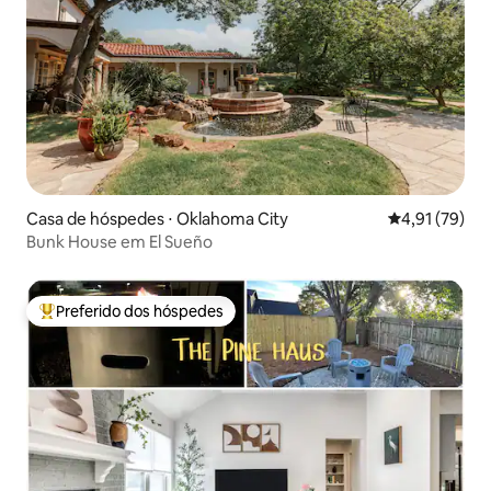
Casa de hóspedes ⋅ Oklahoma City
4,91 de uma a
4,91 (79)
Bunk House em El Sueño
Preferido dos hóspedes
Entre os melhores preferidos dos hóspedes