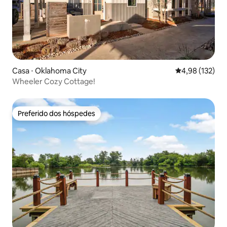
Casa ⋅ Oklahoma City
4,98 de uma av
4,98 (132)
Wheeler Cozy Cottage!
Preferido dos hóspedes
Preferido dos hóspedes