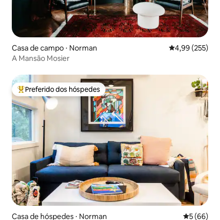
Casa de campo ⋅ Norman
4,99 de uma av
4,99 (255)
A Mansão Mosier
Preferido dos hóspedes
Entre os melhores preferidos dos hóspedes
Casa de hóspedes ⋅ Norman
5 de uma a
5 (66)