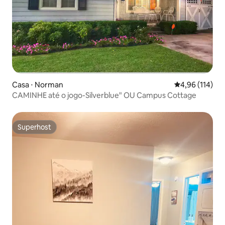
Casa ⋅ Norman
4,96 de uma av
4,96 (114)
CAMINHE até o jogo-Silverblue" OU Campus Cottage
Superhost
Superhost