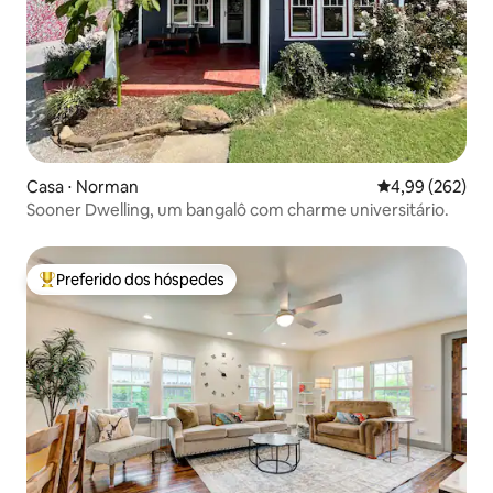
Casa ⋅ Norman
4,99 de uma ava
4,99 (262)
Sooner Dwelling, um bangalô com charme universitário.
Preferido dos hóspedes
Entre os melhores preferidos dos hóspedes