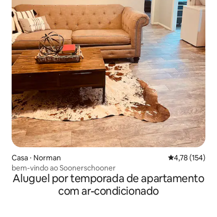
Casa ⋅ Norman
4,78 de uma av
4,78 (154)
bem-vindo ao Soonerschooner
Aluguel por temporada de apartamento
com ar-condicionado