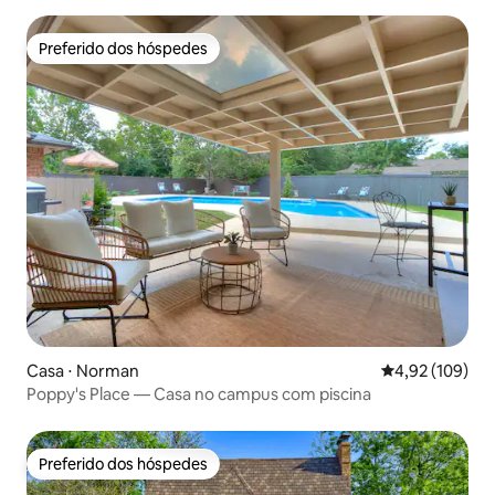
Preferido dos hóspedes
Preferido dos hóspedes
Casa ⋅ Norman
4,92 de uma av
4,92 (109)
Poppy's Place — Casa no campus com piscina
Preferido dos hóspedes
Preferido dos hóspedes