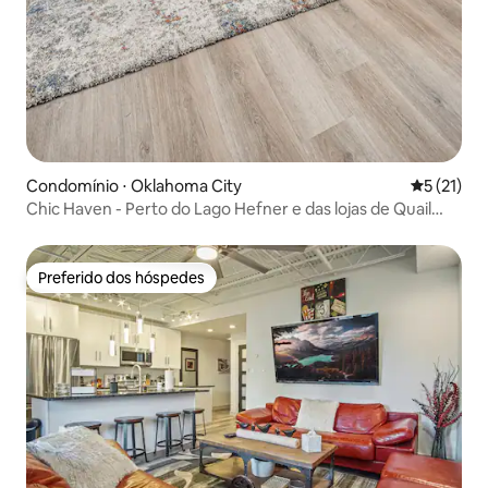
Condomínio ⋅ Oklahoma City
5 de uma a
5 (21)
Chic Haven - Perto do Lago Hefner e das lojas de Quail
Creek
Preferido dos hóspedes
Preferido dos hóspedes