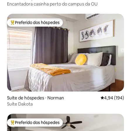
Encantadora casinha perto do campus da OU
Preferido dos hóspedes
Entre os melhores preferidos dos hóspedes
Suíte de hóspedes ⋅ Norman
4,94 de uma av
4,94 (194)
Suíte Dakota
Preferido dos hóspedes
Entre os melhores preferidos dos hóspedes