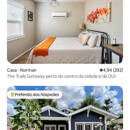
Casa ⋅ Norman
4,94 de uma ava
4,94 (292)
The Trails Getaway perto do centro da cidade e da OU!
Preferido dos hóspedes
Entre os melhores preferidos dos hóspedes