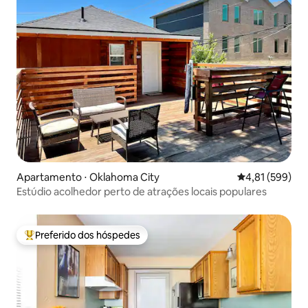
Apartamento ⋅ Oklahoma City
4,81 de uma av
4,81 (599)
Estúdio acolhedor perto de atrações locais populares
Preferido dos hóspedes
Entre os melhores preferidos dos hóspedes