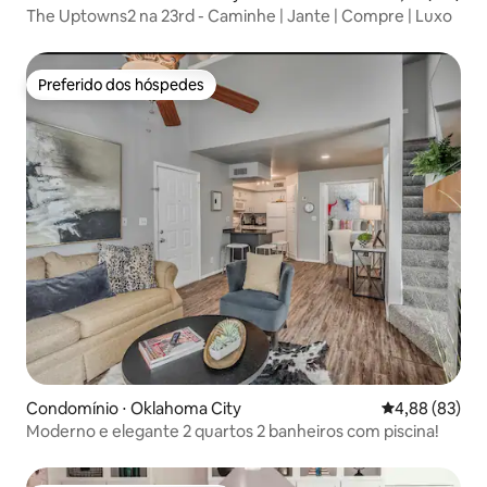
The Uptowns2 na 23rd - Caminhe | Jante | Compre | Luxo
Preferido dos hóspedes
Preferido dos hóspedes
Condomínio ⋅ Oklahoma City
4,88 de uma a
4,88 (83)
Moderno e elegante 2 quartos 2 banheiros com piscina!