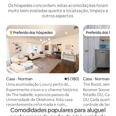
Os hóspedes concordam: estas acomodações foram
muito bem avaliadas quanto a localização, limpeza e
outros aspectos.
Preferido dos hóspedes
Preferido dos hó
Entre os melhores preferidos dos hóspedes
Preferido dos hó
Casa ⋅ Norman
5 de uma avaliação média de 
5 (180)
Casa ⋅ Norman
Uma acomodação Luxury perto do
The Roost, sem ta
campus da OU
estimação, quinta
Experimente o luxo e o charme histórico
Boomer Sooner Sta
do The Isabelle, a poucos passos da
Estádio OU, Camp
Universidade de Oklahoma. Esta casa
OU Cada quarto t
recentemente reformada e com
controle de temp
Comodidades populares para aluguel
localização central oferece
elétricas USB. TVs
comodidades modernas com um
em ambos os quar