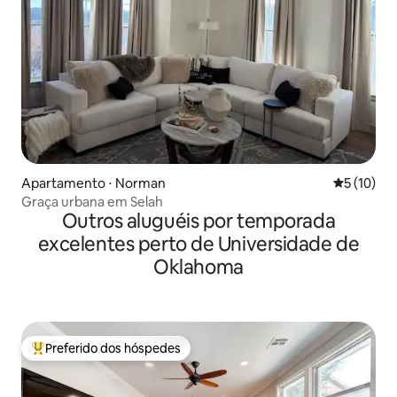
Apartamento ⋅ Norman
5 de uma a
5 (10)
Graça urbana em Selah
Outros aluguéis por temporada
excelentes perto de Universidade de
Oklahoma
Preferido dos hóspedes
Entre os melhores preferidos dos hóspedes