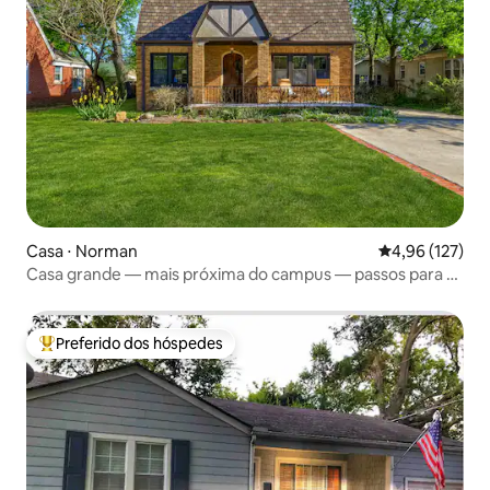
Casa ⋅ Norman
4,96 de uma av
4,96 (127)
Casa grande — mais próxima do campus — passos para o
The Mont
Preferido dos hóspedes
Entre os melhores preferidos dos hóspedes