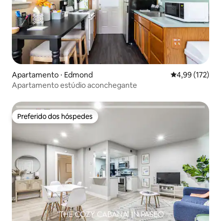
Apartamento ⋅ Edmond
4,99 de uma av
4,99 (172)
Apartamento estúdio aconchegante
Preferido dos hóspedes
Preferido dos hóspedes