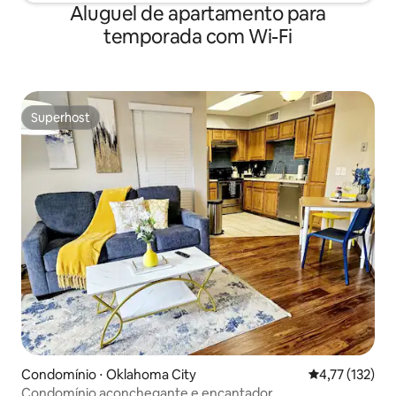
Aluguel de apartamento para
temporada com Wi-Fi
Superhost
Superhost
Condomínio ⋅ Oklahoma City
4,77 de uma av
4,77 (132)
Condomínio aconchegante e encantador