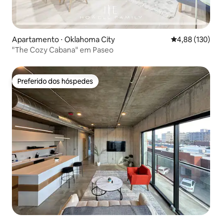
Apartamento ⋅ Oklahoma City
4,88 de uma av
4,88 (130)
"The Cozy Cabana" em Paseo
Preferido dos hóspedes
Preferido dos hóspedes