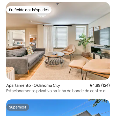
Preferido dos hóspedes
Preferido dos hóspedes
Apartamento ⋅ Oklahoma City
4,89 de uma av
4,89 (124)
Estacionamento privativo na linha de bonde do centro da
cidade
Superhost
Superhost