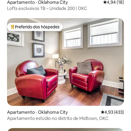
Apartamento ⋅ Oklahoma City
4,94 de uma a
4,94 (18)
Lofts exclusivos TB – Unidade 200 | OKC
Preferido dos hóspedes
Entre os melhores preferidos dos hóspedes
Apartamento ⋅ Oklahoma City
4,93 de uma av
4,93 (433)
Apartamento estúdio no distrito de Midtown, OKC