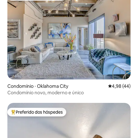
Condomínio ⋅ Oklahoma City
4,98 de uma a
4,98 (44)
Condomínio novo, moderno e único
Preferido dos hóspedes
Entre os melhores preferidos dos hóspedes