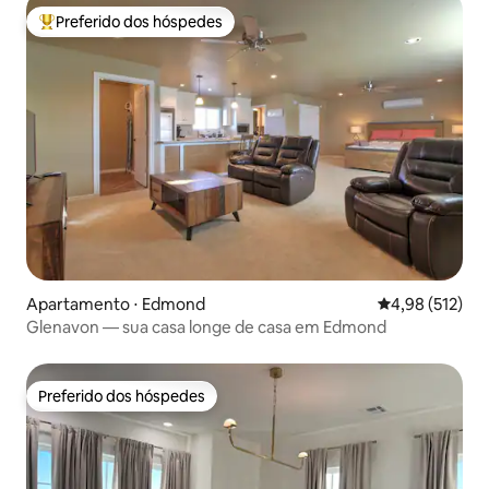
Preferido dos hóspedes
Entre os melhores preferidos dos hóspedes
Apartamento ⋅ Edmond
4,98 de uma av
4,98 (512)
Glenavon — sua casa longe de casa em Edmond
Preferido dos hóspedes
Preferido dos hóspedes