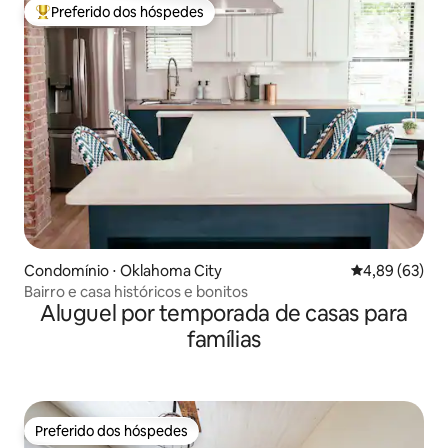
Preferido dos hóspedes
Entre os melhores preferidos dos hóspedes
Condomínio ⋅ Oklahoma City
4,89 de uma a
4,89 (63)
Bairro e casa históricos e bonitos
Aluguel por temporada de casas para
famílias
Preferido dos hóspedes
Preferido dos hóspedes