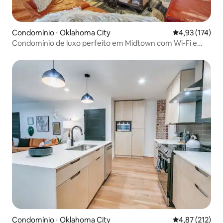
Condomínio ⋅ Oklahoma City
4,93 de uma av
4,93 (174)
Condomínio de luxo perfeito em Midtown com Wi-Fi e
piscina!
Condomínio ⋅ Oklahoma City
4,87 de uma av
4,87 (212)