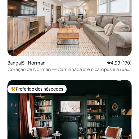
Bangalô ⋅ Norman
4,99 de uma av
4,99 (170)
Coração de Norman — Caminhada até o campus e a rua
principal
Preferido dos hóspedes
Entre os melhores preferidos dos hóspedes