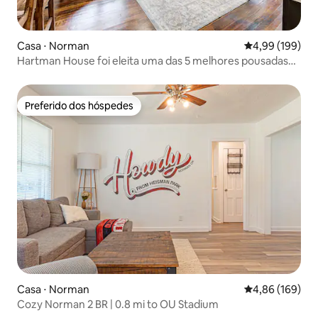
Casa ⋅ Norman
4,99 de uma av
4,99 (199)
Hartman House foi eleita uma das 5 melhores pousadas
de Norman
Preferido dos hóspedes
Preferido dos hóspedes
Casa ⋅ Norman
4,86 de uma av
4,86 (169)
Cozy Norman 2 BR | 0.8 mi to OU Stadium