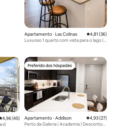
Apartamento ⋅ Las Colinas
4,81 de uma avaliação
4,81 (36)
Luxuoso 1 quarto com vista para o lago |
Fibra • Piscina • Academia • Aeroporto
Preferido dos hóspedes
Preferido dos hóspedes
Apartamento ⋅ Addison
4,93 de uma avaliação
4,93 (27)
4,96 de uma avaliação média de 5, 45 avaliações
4,96 (45)
Perto da Galeria | Academia | Descontos
ard
de Estadia Mensal