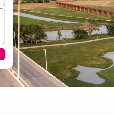
ore-os usando as seta para cima e para baixo do teclado ou tocando e