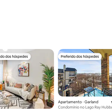
média de 5, 78 avaliações
rido dos hóspedes
Preferido dos hóspedes
 melhores preferidos dos hóspedes
Preferido dos hóspedes
édia de 5, 237 avaliações
Apartamento ⋅ Garland
Condomínio no Lago Ray Hubb