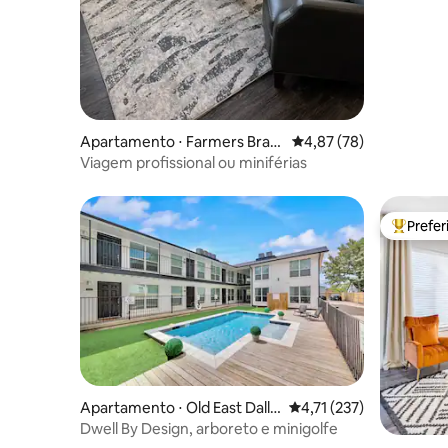
Apartamento ⋅ Farmers Bran
4,87 de uma avaliação 
4,87 (78)
ch
Viagem profissional ou miniférias
Prefe
Entre os
Apartamento ⋅ Old East Dalla
4,71 de uma avaliação m
4,71 (237)
s
Dwell By Design, arboreto e minigolfe