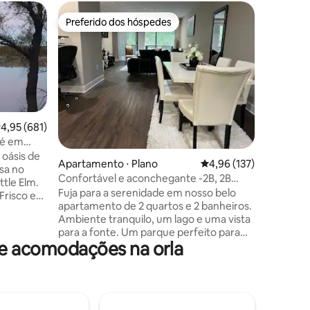
Casa ⋅ Ro
Preferido dos hóspedes
Prefe
os hóspedes
Preferido dos hóspedes
Entre o
Rockwall
Piscina/
Casa inc
relaxar. 
banheiros
privado c
formal, e
espaçosa
vista par
,95 de uma avaliação média de 5, 681 avaliações
4,95 (681)
pátio/jar
lé em
uma espa
 oásis de
ções
Apartamento ⋅ Plano
4,96 de uma avaliação 
4,96 (137)
2 beliche
sa no
de pebol
Confortável e aconchegante -2B, 2B
ttle Elm.
sofá/nam
Apartamento @ Legacy Plano.
Fuja para a serenidade em nosso belo
risco e
Quarto s
apartamento de 2 quartos e 2 banheiros.
 própria
configur
Ambiente tranquilo, um lago e uma vista
ONE e jo
para a fonte. Um parque perfeito para
lebração
de IOGA 
de acomodações na orla
uma caminhada relaxante/relaxamento
sentado ou tirar fotos.
; faça
Convenientemente localizado perto de
Dallas North Tollway, no coração de
. Traga
Plano, central para muitas atrações. A
tá perto.