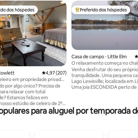
rido dos hóspedes
Preferido dos hóspedes
 melhores preferidos dos hóspedes
Entre os melhores preferidos d
Casa de campo ⋅ Little Elm
4
O relaxamento começa no cha
édia de 5, 173 avaliações
frente ao lago.
Venha desfrutar do seu próprio
Rowlett
4,97 de uma avaliação média de 5, 207 avalia
4,97 (207)
tranquilidade. Uma pequena ca
eleiro em propriedade privada
Lago Lewisville; localizada em Li
los #23-004876
o por algo único? Precisa de
Uma joia ESCONDIDA perto de F
para relaxar com total
Denton Texas. Desfrute de sua
de? Estamos felizes em
praia. Assista ao nascer e ao pôr do sol.
nosso estúdio de celeiro de 2º
Noite de encontro criativo. Ce
opulares para aluguel por temporada 
0 pés quadrados com banheira
de aniversário. Ande de caiaque, pesca,
e cozinha acoplada escondida
passeios de barco. Leia um livro
opriedade de cavalos de 3
caminhadas. É a sua própria estadia.
m um grande deck com vista
Curta a fogueira com os amigos
ago. Uma verdadeira
seu barco. A rampa do barco es