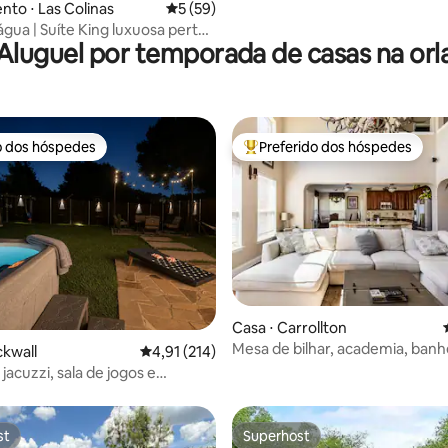
to ⋅ Las Colinas
5 de uma avaliação média de 5, 59 avalia
5 (59)
água | Suíte King luxuosa perto
Aluguel por temporada de casas na orl
o dos hóspedes
Preferido dos hóspedes
o dos hóspedes
Entre os melhores preferidos d
édia de 5, 221 avaliações
Casa ⋅ Carrollton
Mesa de bilhar, academia, banh
ckwall
4,91 de uma avaliação média de 5, 214 avalia
4,91 (214)
hidromassagem, sala de trabalh
acuzzi, sala de jogos e
panorâmico
 de lazer perto do lago
st
Superhost
st
Superhost