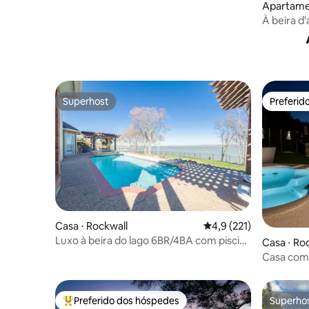
Apartamen
À beira d'
do DFW
Superhost
Preferid
Superhost
Preferid
Casa ⋅ Rockwall
4,9 de uma avaliação m
4,9 (221)
Luxo à beira do lago 6BR/4BA com piscina
Casa ⋅ Ro
e doca
Casa com j
estrutura
Preferido dos hóspedes
Superho
Entre os melhores preferidos dos hóspedes
Superho