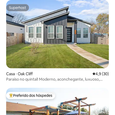
Superhost
Superhost
Casa ⋅ Oak Cliff
4,9 de uma a
4,9 (30)
Paraíso no quintal! Moderno, aconchegante, luxuoso,
centro da cidade
Preferido dos hóspedes
Entre os melhores preferidos dos hóspedes