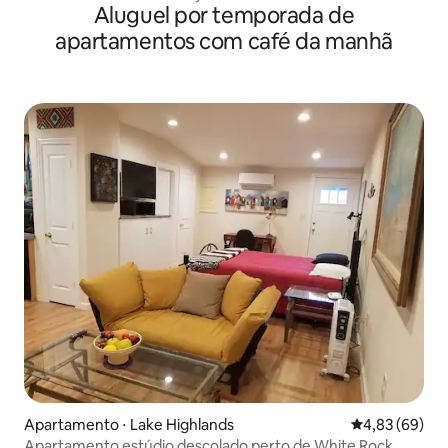
Aluguel por temporada de
apartamentos com café da manhã
Apartamento ⋅ Lake Highlands
4,83 de uma a
4,83 (69)
Apartamento estúdio descolado perto de White Rock