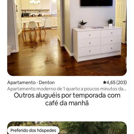
Apartamento ⋅ Denton
4,65 de uma av
4,65 (203)
Apartamento moderno de 1 quarto a poucos minutos da
Outros aluguéis por temporada com
Praça Denton
café da manhã
Preferido dos hóspedes
Preferido dos hóspedes