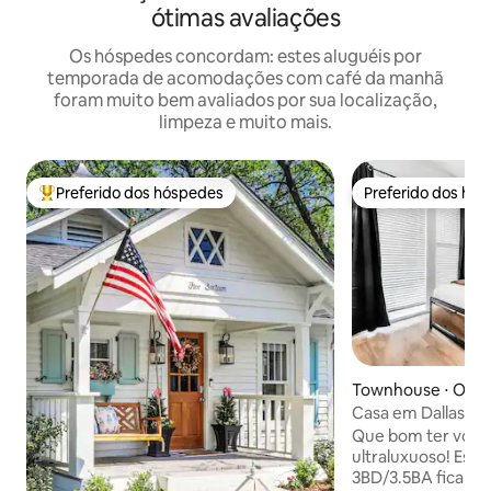
ótimas avaliações
Os hóspedes concordam: estes aluguéis por
temporada de acomodações com café da manhã
foram muito bem avaliados por sua localização,
limpeza e muito mais.
Preferido dos hóspedes
Preferido dos hó
Entre os melhores preferidos dos hóspedes
Preferido dos hó
Townhouse ⋅ Oak C
Casa em Dallas par
- DT + jogos + gar
Que bom ter você 
ultraluxuoso! Esta nova casa de
3BD/3.5BA fica a 