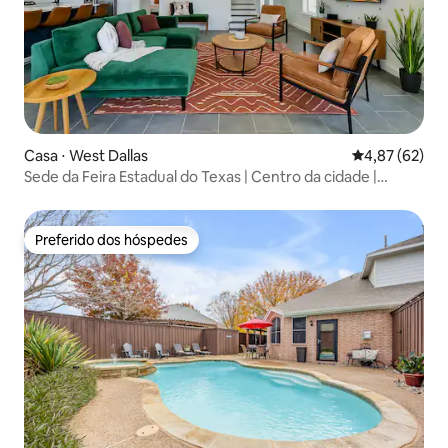
Casa ⋅ West Dallas
4,87 de uma a
4,87 (62)
Sede da Feira Estadual do Texas | Centro da cidade |
Diversão em família
Preferido dos hóspedes
Preferido dos hóspedes