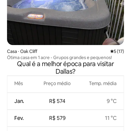
Casa ⋅ Oak Cliff
5 de uma a
5 (17)
Ótima casa em 1 acre - Grupos grandes e pequenos!
Qual é a melhor época para visitar
Dallas?
Mês
Preço médio
Temp. média
Jan.
R$ 574
9 °C
Fev.
R$ 579
11 °C