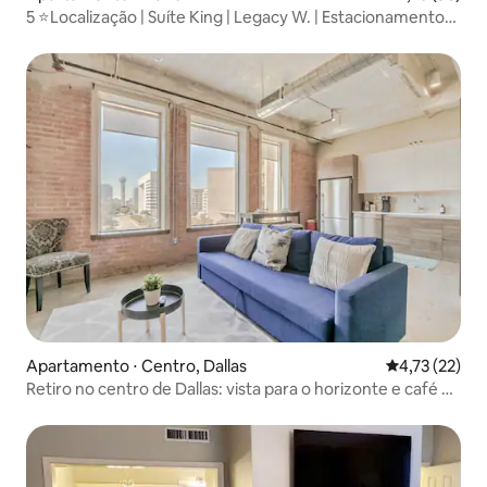
5 ⭐️Localização | Suíte King | Legacy W. | Estacionamento
gratuito
Apartamento ⋅ Centro, Dallas
4,73 de uma a
4,73 (22)
Retiro no centro de Dallas: vista para o horizonte e café da
manhã