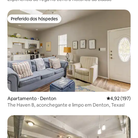
Preferido dos hóspedes
Preferido dos hóspedes
Apartamento ⋅ Denton
4,92 de uma av
4,92 (197)
The Haven B, aconchegante e limpo em Denton, Texas!