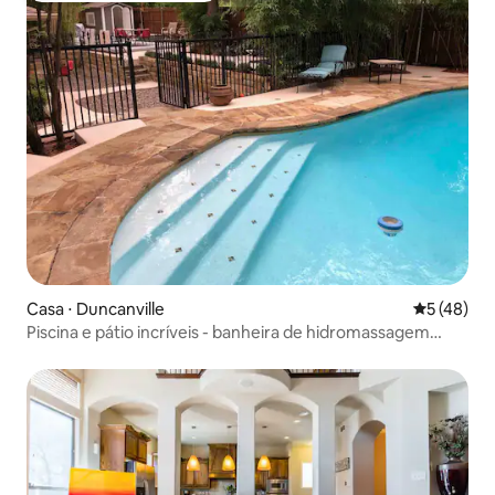
Casa ⋅ Duncanville
5 de uma a
5 (48)
Piscina e pátio incríveis - banheira de hidromassagem
também! Casa atualizada!