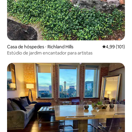
Casa de hóspedes ⋅ Richland Hills
4,99 de uma av
4,99 (101)
Estúdio de jardim encantador para artistas