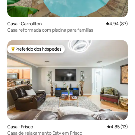
Casa ⋅ Carrollton
4,94 de uma a
4,94 (87)
Casa reformada com piscina para famílias
Preferido dos hóspedes
Entre os melhores preferidos dos hóspedes
Casa ⋅ Frisco
4,85 de uma a
4,85 (13)
Casa de relaxamento Esty em Frisco