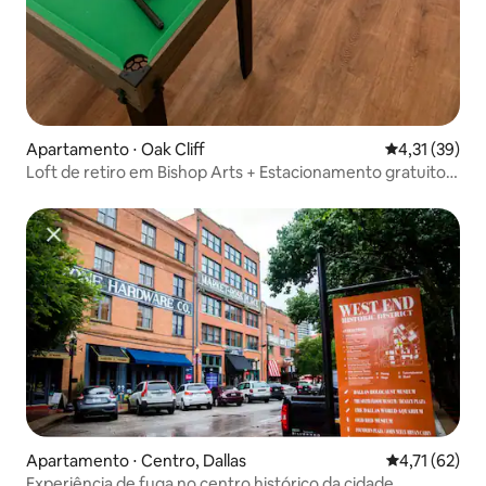
Apartamento ⋅ Oak Cliff
4,31 de uma a
4,31 (39)
Loft de retiro em Bishop Arts + Estacionamento gratuito +
Café
Apartamento ⋅ Centro, Dallas
4,71 de uma a
4,71 (62)
Experiência de fuga no centro histórico da cidade