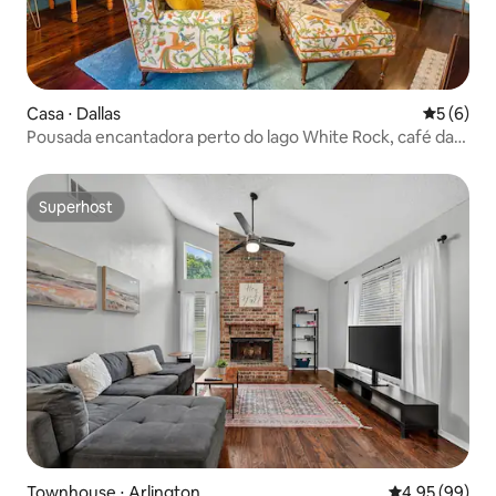
Casa ⋅ Dallas
5 de uma 
5 (6)
Pousada encantadora perto do lago White Rock, café da
manhã incluso
Superhost
Superhost
Townhouse ⋅ Arlington
4,95 de uma a
4,95 (99)