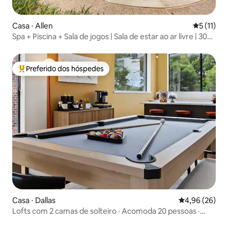
Casa ⋅ Allen
5 de uma a
5 (11)
Spa + Piscina + Sala de jogos | Sala de estar ao ar livre | 30
min do DFW
Preferido dos hóspedes
Entre os melhores preferidos dos hóspedes
Casa ⋅ Dallas
4,96 de uma a
4,96 (26)
Lofts com 2 camas de solteiro · Acomoda 20 pessoas ·
Área de jogos · Próximo ao DART