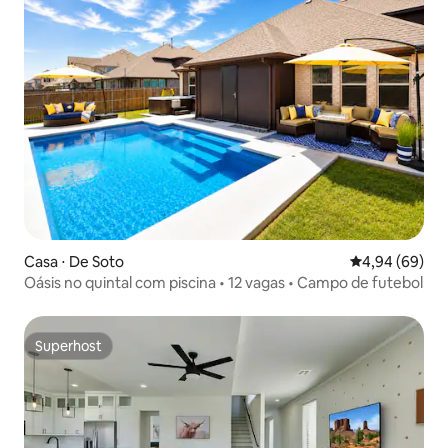
Casa ⋅ De Soto
4,94 de uma av
4,94 (69)
Oásis no quintal com piscina • 12 vagas • Campo de futebol
Superhost
Superhost