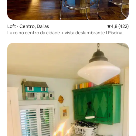
Loft ⋅ Centro, Dallas
4,8 de uma av
4,8 (422)
Luxo no centro da cidade + vista deslumbrante I Piscina,
academia, Th