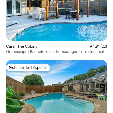
Casa ⋅ The Colony
4,91 de uma a
4,91 (22)
Grandscape | Banheira de hidromassagem + piscina + sala
de jogos | 20 min do DFW
Preferido dos hóspedes
Preferido dos hóspedes