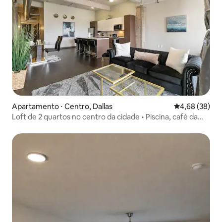
Apartamento ⋅ Centro, Dallas
4,68 de uma a
4,68 (38)
Loft de 2 quartos no centro da cidade • Piscina, café da
manhã e serviço de manobrista