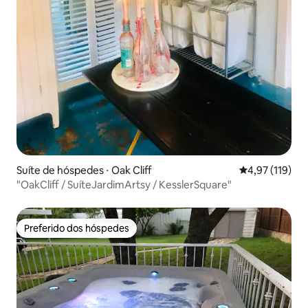
Suíte de hóspedes ⋅ Oak Cliff
4,97 de uma av
4,97 (119)
"OakCliff / SuíteJardimArtsy / KesslerSquare"
Preferido dos hóspedes
Preferido dos hóspedes