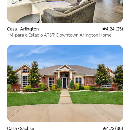
Casa ⋅ Arlington
4,24 de uma a
4,24 (25)
1 Mi para o Estádio AT&T: Downtown Arlington Home
Casa ⋅ Sachse
4,73 de uma a
4,73 (30)