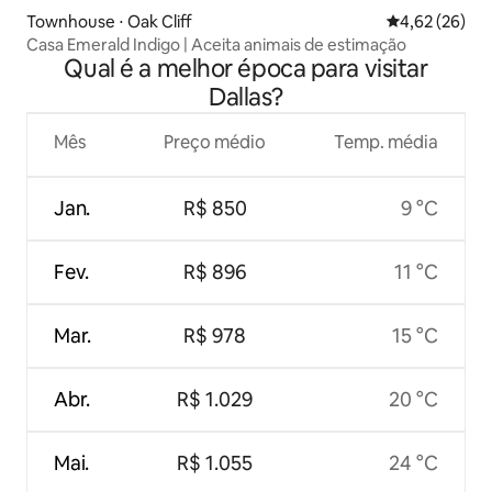
Townhouse ⋅ Oak Cliff
4,62 de uma a
4,62 (26)
Casa Emerald Indigo | Aceita animais de estimação
Qual é a melhor época para visitar
Dallas?
Mês
Preço médio
Temp. média
Jan.
R$ 850
9 °C
Fev.
R$ 896
11 °C
Mar.
R$ 978
15 °C
Abr.
R$ 1.029
20 °C
Mai.
R$ 1.055
24 °C