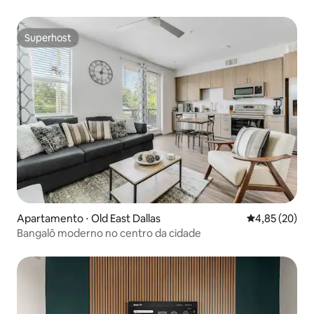
Superhost
Superhost
Apartamento ⋅ Old East Dallas
4,85 de uma a
4,85 (20)
Bangalô moderno no centro da cidade