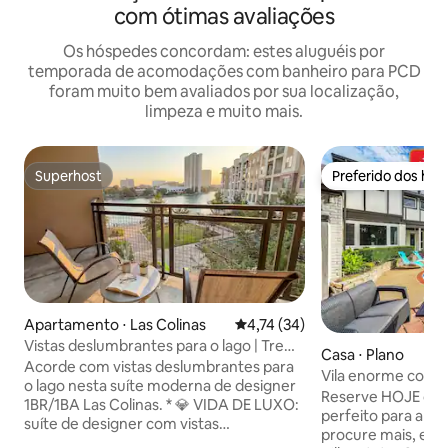
com ótimas avaliações
Os hóspedes concordam: estes aluguéis por
temporada de acomodações com banheiro para PCD
foram muito bem avaliados por sua localização,
limpeza e muito mais.
Superhost
Preferido dos hó
Superhost
Preferido dos hó
Apartamento ⋅ Las Colinas
4,74 de uma avaliação média de
4,74 (34)
Vistas deslumbrantes para o lago | Trem
Casa ⋅ Plano
DART | Academia e piscina
Acorde com vistas deslumbrantes para
Vila enorme com fl
o lago nesta suíte moderna de designer
pingue-pongue e 
Reserve HOJE o se
1BR/1BA Las Colinas. * 💎 VIDA DE LUXO:
perfeito para a su
suíte de designer com vistas
procure mais, est
deslumbrantes e varanda privativa. * 🚉