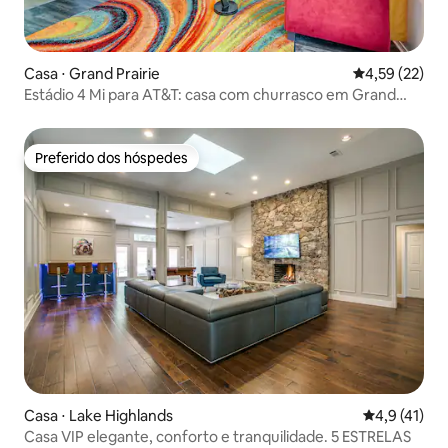
Casa ⋅ Grand Prairie
4,59 de uma a
4,59 (22)
Estádio 4 Mi para AT&T: casa com churrasco em Grand
Prairie
Preferido dos hóspedes
Preferido dos hóspedes
Casa ⋅ Lake Highlands
4,9 de uma a
4,9 (41)
Casa VIP elegante, conforto e tranquilidade. 5 ESTRELAS