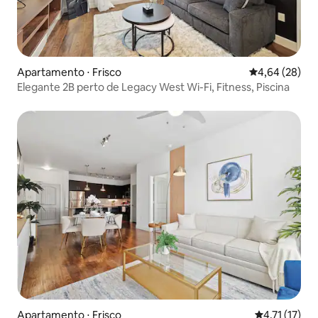
Apartamento ⋅ Frisco
4,64 de uma a
4,64 (28)
Elegante 2B perto de Legacy West Wi-Fi, Fitness, Piscina
Apartamento ⋅ Frisco
4,71 de uma a
4,71 (17)