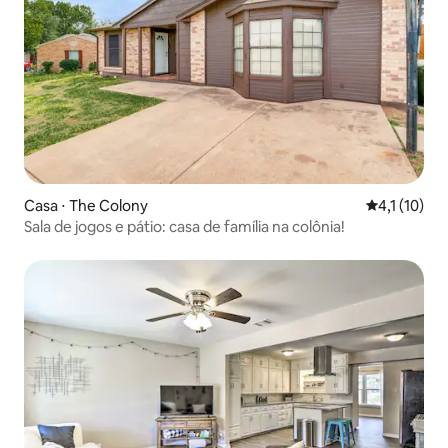
Casa ⋅ The Colony
4,1 de uma a
4,1 (10)
Sala de jogos e pátio: casa de família na colônia!