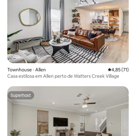
Townhouse ⋅ Allen
4,85 de uma a
4,85 (71)
Casa estilosa em Allen perto de Watters Creek Village
Superhost
Superhost