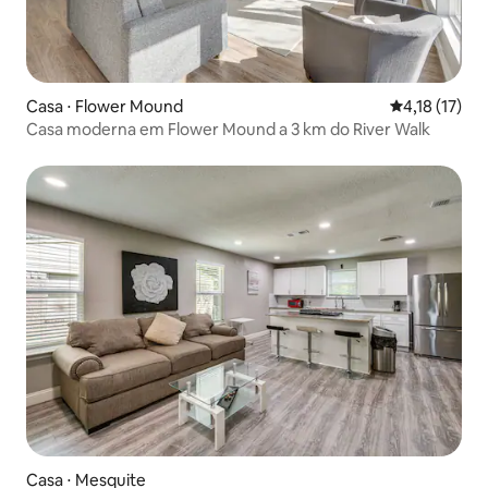
Casa ⋅ Flower Mound
4,18 de uma a
4,18 (17)
Casa moderna em Flower Mound a 3 km do River Walk
Casa ⋅ Mesquite