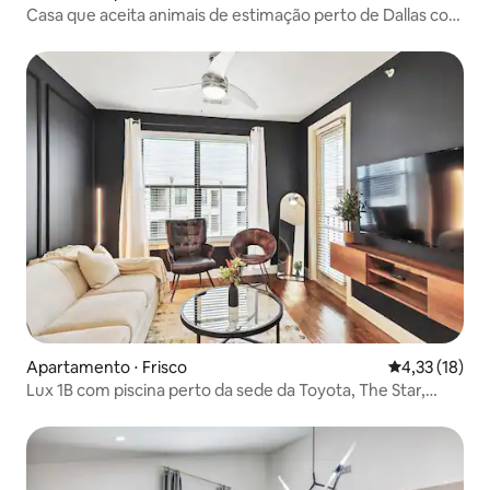
Casa que aceita animais de estimação perto de Dallas com
quintal privativo
Apartamento ⋅ Frisco
4,33 de uma a
4,33 (18)
Lux 1B com piscina perto da sede da Toyota, The Star,
Legacy Wes