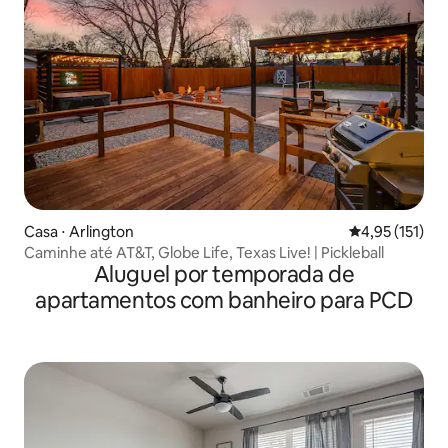
Casa ⋅ Arlington
4,95 de uma av
4,95 (151)
Caminhe até AT&T, Globe Life, Texas Live! | Pickleball
Aluguel por temporada de
apartamentos com banheiro para PCD