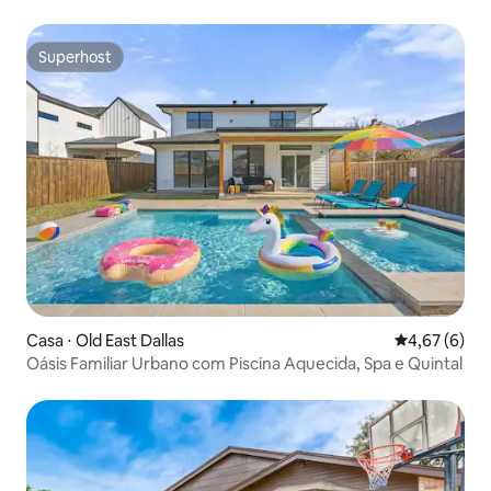
Superhost
Superhost
Casa ⋅ Old East Dallas
4,67 de uma 
4,67 (6)
Oásis Familiar Urbano com Piscina Aquecida, Spa e Quintal