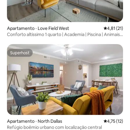
Apartamento ⋅ Love Field West
4,81 de uma a
4,81 (21)
Conforto altíssimo 1 quarto | Academia | Piscina | Animais
de estimação permitidos
Superhost
Superhost
Apartamento ⋅ North Dallas
4,75 de uma a
4,75 (12)
Refúgio boêmio urbano com localização central