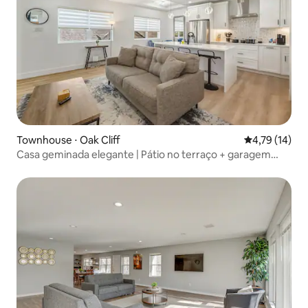
Townhouse ⋅ Oak Cliff
4,79 de uma a
4,79 (14)
Casa geminada elegante | Pátio no terraço + garagem
privativa