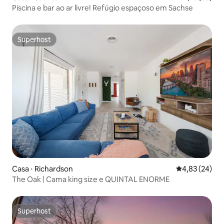
Piscina e bar ao ar livre! Refúgio espaçoso em Sachse
Superhost
Superhost
Casa ⋅ Richardson
4,83 de uma a
4,83 (24)
The Oak | Cama king size e QUINTAL ENORME
Superhost
Superhost