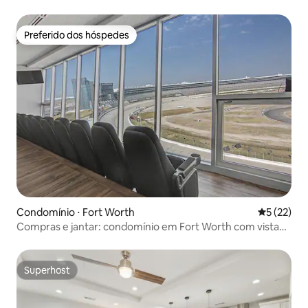
Preferido dos hóspedes
Preferido dos hóspedes
Condomínio ⋅ Fort Worth
5 de uma a
5 (22)
Compras e jantar: condomínio em Fort Worth com vista
para a pista de corrida!
Superhost
Superhost