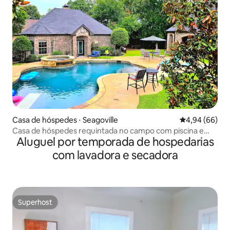
Casa de hóspedes ⋅ Seagoville
4,94 de uma av
4,94 (66)
Casa de hóspedes requintada no campo com piscina e
Aluguel por temporada de hospedarias
banheira de hidromassagem
com lavadora e secadora
Superhost
Superhost