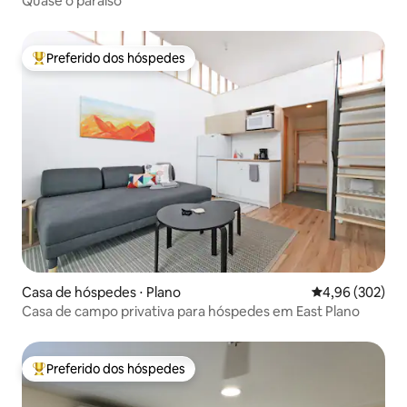
Quase o paraíso
Preferido dos hóspedes
Entre os melhores preferidos dos hóspedes
Casa de hóspedes ⋅ Plano
4,96 de uma ava
4,96 (302)
Casa de campo privativa para hóspedes em East Plano
Preferido dos hóspedes
Entre os melhores preferidos dos hóspedes