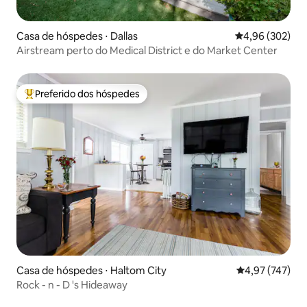
Casa de hóspedes ⋅ Dallas
4,96 de uma ava
4,96 (302)
Airstream perto do Medical District e do Market Center
Preferido dos hóspedes
Entre os melhores preferidos dos hóspedes
Casa de hóspedes ⋅ Haltom City
4,97 de uma av
4,97 (747)
Rock - n - D 's Hideaway