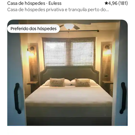
Casa de hóspedes ⋅ Euless
4,96 de uma av
4,96 (181)
Casa de hóspedes privativa e tranquila perto do
aeroporto. Café!
Preferido dos hóspedes
Preferido dos hóspedes