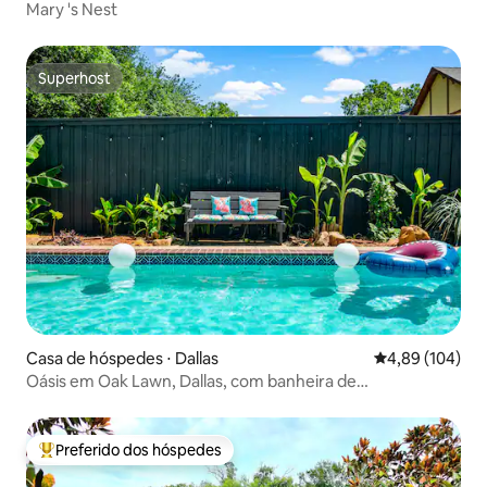
Mary 's Nest
Superhost
Superhost
Casa de hóspedes ⋅ Dallas
4,89 de uma av
4,89 (104)
Oásis em Oak Lawn, Dallas, com banheira de
hidromassagem e piscina
Preferido dos hóspedes
Entre os melhores preferidos dos hóspedes