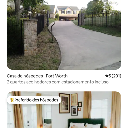
Casa de hóspedes ⋅ Fort Worth
5 de uma av
5 (201)
2 quartos acolhedores com estacionamento incluso
Preferido dos hóspedes
Entre os melhores preferidos dos hóspedes