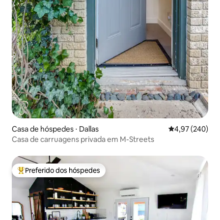
Casa de hóspedes ⋅ Dallas
4,97 de uma ava
4,97 (240)
Casa de carruagens privada em M-Streets
Preferido dos hóspedes
Entre os melhores preferidos dos hóspedes