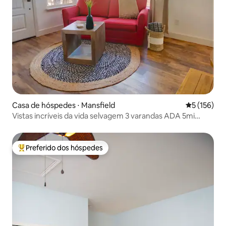
Casa de hóspedes ⋅ Mansfield
5 de uma av
5 (156)
Vistas incríveis da vida selvagem 3 varandas ADA 5mi
Dwntwn
Preferido dos hóspedes
Entre os melhores preferidos dos hóspedes