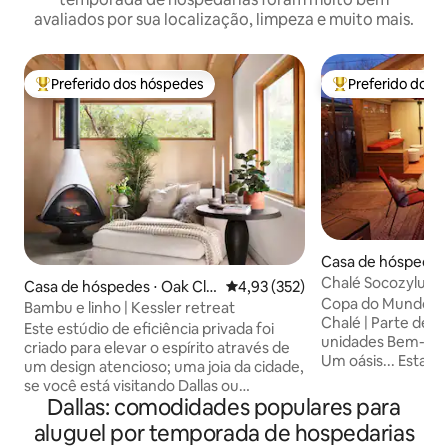
avaliados por sua localização, limpeza e muito mais.
Preferido dos hóspedes
Preferido dos 
Entre os melhores preferidos dos hóspedes
Entre os melhore
Casa de hóspedes 
wn
Chalé Socozyluxe
Casa de hóspedes ⋅ Oak Cli
4,93 de uma avaliação média de 
4,93 (352)
Lawn
Copa do Mundo da 
ff
Bambu e linho | Kessler retreat
Chalé | Parte de 
Este estúdio de eficiência privada foi
unidades Bem-vin
criado para elevar o espírito através de
Um oásis... Esta c
um design atencioso; uma joia da cidade,
privativa em estilo
se você está visitando Dallas ou
escondida e é cerc
Dallas: comodidades populares para
precisando de uma estadia inspiradora,
paisagismo exube
visite-nos e conecte-se com a natureza,
aluguel por temporada de hospedarias
aconchegante do s
com uma pessoa especial ou consigo