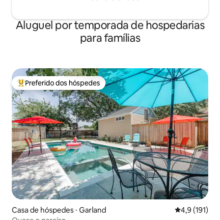
Aluguel por temporada de hospedarias
para famílias
Preferido dos hóspedes
Entre os melhores preferidos dos hóspedes
Casa de hóspedes ⋅ Garland
4,9 de uma av
4,9 (191)