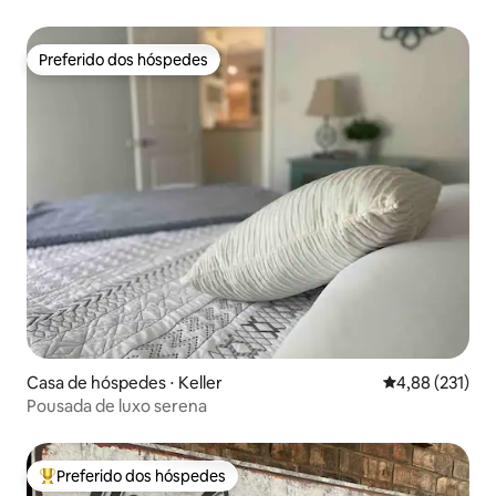
cozinha e TV de 50"
Preferido dos hóspedes
Preferido dos hóspedes
Casa de hóspedes ⋅ Keller
4,88 de uma av
4,88 (231)
Pousada de luxo serena
Preferido dos hóspedes
Entre os melhores preferidos dos hóspedes