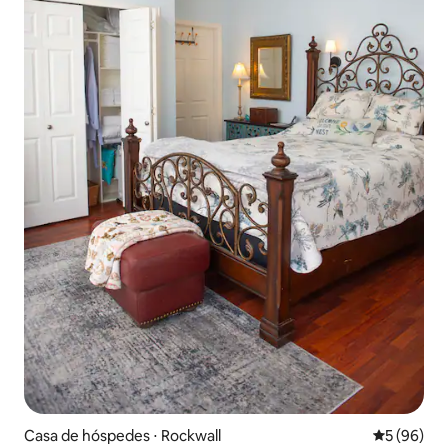
Casa de hóspedes ⋅ Rockwall
5 de uma a
5 (96)