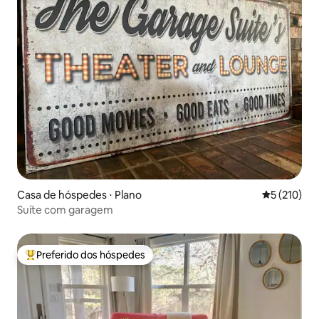
Casa de hóspedes ⋅ Plano
5 de uma av
5 (210)
Suíte com garagem
Preferido dos hóspedes
Entre os melhores preferidos dos hóspedes