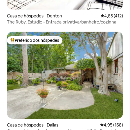
Casa de hóspedes ⋅ Denton
4,85 de uma av
4,85 (412)
The Ruby, Estúdio - Entrada privativa/banheiro/cozinha
Preferido dos hóspedes
Entre os melhores preferidos dos hóspedes
Casa de hóspedes ⋅ Dallas
4,95 de uma av
4,95 (168)