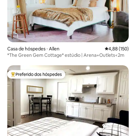
Casa de hóspedes ⋅ Allen
4,88 de uma av
4,88 (150)
*The Green Gem Cottage* estúdio | Arena+Outlets<2m
Preferido dos hóspedes
Entre os melhores preferidos dos hóspedes