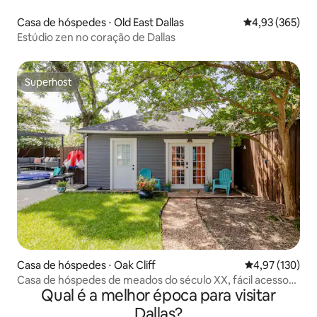
Casa de hóspedes ⋅ Old East Dallas
4,93 de uma av
4,93 (365)
Estúdio zen no coração de Dallas
Superhost
Superhost
Casa de hóspedes ⋅ Oak Cliff
4,97 de uma av
4,97 (130)
Casa de hóspedes de meados do século XX, fácil acesso
Qual é a melhor época para visitar
de carro ao AT&T Stadium!
Dallas?