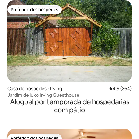
Preferido dos hóspedes
Preferido dos hóspedes
Casa de hóspedes ⋅ Irving
4,9 de uma av
4,9 (364)
Jardim de luxo Irving Guesthouse
Aluguel por temporada de hospedarias
com pátio
Preferido dos hóspedes