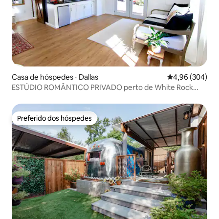
Casa de hóspedes ⋅ Dallas
4,96 de uma ava
4,96 (304)
ESTÚDIO ROMÂNTICO PRIVADO perto de White Rock
Lake
Preferido dos hóspedes
Preferido dos hóspedes