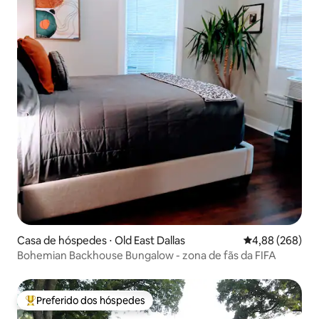
Casa de hóspedes ⋅ Old East Dallas
4,88 de uma ava
4,88 (268)
Bohemian Backhouse Bungalow - zona de fãs da FIFA
Preferido dos hóspedes
Entre os melhores preferidos dos hóspedes