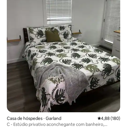
Casa de hóspedes ⋅ Garland
4,88 de uma av
4,88 (180)
C - Estúdio privativo aconchegante com banheiro,