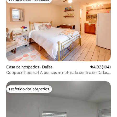
Preferido dos hóspedes
Casa de hóspedes ⋅ Dallas
4,92 de uma av
4,92 (104)
Coop acolhedora | A poucos minutos do centro de Dallas •
Pátio privativo
Preferido dos hóspedes
Preferido dos hóspedes