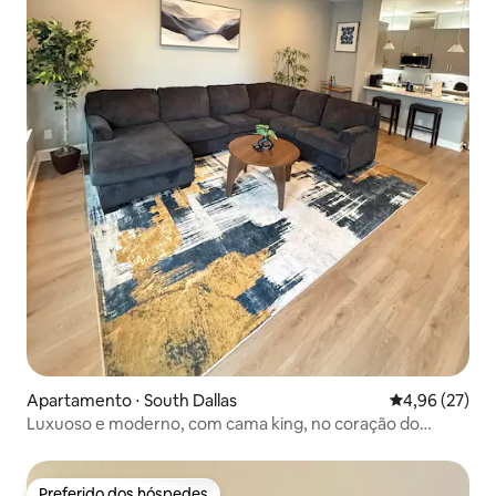
Apartamento ⋅ South Dallas
4,96 de uma a
4,96 (27)
Luxuoso e moderno, com cama king, no coração do
centro de Dallas
Preferido dos hóspedes