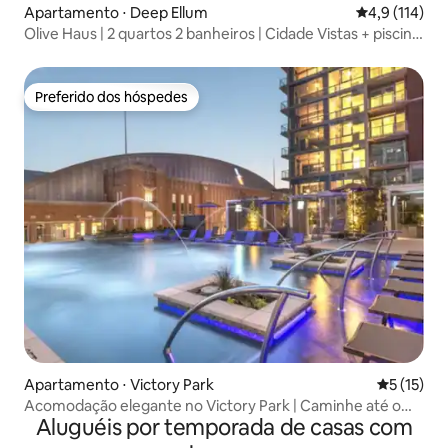
Apartamento ⋅ Deep Ellum
4,9 de uma av
4,9 (114)
Olive Haus | 2 quartos 2 banheiros | Cidade Vistas + piscina
+ estacionamento gratuito
Preferido dos hóspedes
Preferido dos hóspedes
Apartamento ⋅ Victory Park
5 de uma a
5 (15)
Acomodação elegante no Victory Park | Caminhe até o
Aluguéis por temporada de casas com
AAC