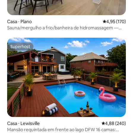
Casa ⋅ Plano
4,95 de uma av
4,95 (170)
Sauna/mergulho a frio/banheira de hidromassagem —
West Plano
Superhost
Superhost
Casa ⋅ Lewisville
4,88 de uma ava
4,88 (240)
Mansão requintada em frente ao lago DFW 16 camas: