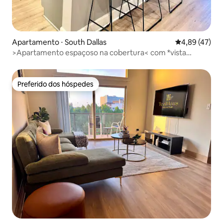
Apartamento ⋅ South Dallas
4,89 de uma a
4,89 (47)
>Apartamento espaçoso na cobertura< com *vista
incrível!*
Preferido dos hóspedes
Preferido dos hóspedes