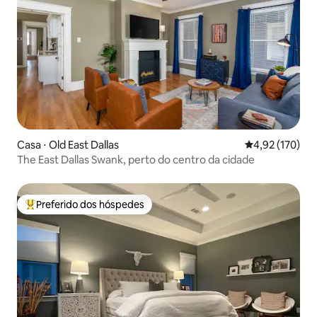
Casa ⋅ Old East Dallas
4,92 de uma av
4,92 (170)
The East Dallas Swank, perto do centro da cidade
Preferido dos hóspedes
Entre os melhores preferidos dos hóspedes