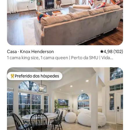
Casa ⋅ Knox Henderson
4,98 de uma av
4,98 (102)
1 cama king size, 1 cama queen | Perto da SMU | Vida
noturna
Preferido dos hóspedes
Entre os melhores preferidos dos hóspedes