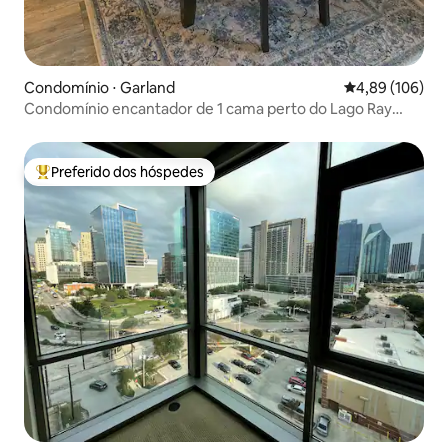
Condomínio ⋅ Garland
4,89 de uma av
4,89 (106)
Condomínio encantador de 1 cama perto do Lago Ray
Hubbard
Preferido dos hóspedes
Entre os melhores preferidos dos hóspedes