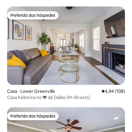
piscina spa
Preferido dos hóspedes
Preferido dos hóspedes
Casa ⋅ Lower Greenville
4,94 de uma av
4,94 (108)
Casa histórica no ❤️ de Dallas (M-Streets)
Preferido dos hóspedes
Preferido dos hóspedes