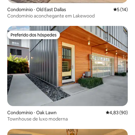
Condomínio ⋅ Old East Dallas
5 de uma a
5 (14)
Condomínio aconchegante em Lakewood
Preferido dos hóspedes
Preferido dos hóspedes
Condomínio ⋅ Oak Lawn
4,83 de uma a
4,83 (90)
Townhouse de luxo moderna