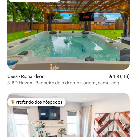
Preferido dos hóspedes
Casa ⋅ Richardson
4,9 de uma av
4,9 (118)
3-BD Haven | Banheira de hidromassagem, cama king,
mesa de bilhar, churrasqueira
Preferido dos hóspedes
Entre os melhores preferidos dos hóspedes