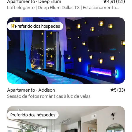
Apartamento ⋅ Deep Ellum
4,91 de uma av
4,91 (121)
Loft elegante | Deep Ellum Dallas TX | Estacionamento
gratuito
Preferido dos hóspedes
Entre os melhores preferidos dos hóspedes
Apartamento ⋅ Addison
5 de uma a
5 (33)
Sessão de fotos românticas à luz de velas
Preferido dos hóspedes
Preferido dos hóspedes