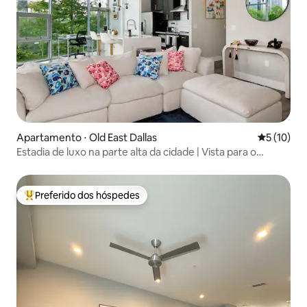
Apartamento ⋅ Old East Dallas
5 de uma a
5 (10)
Estadia de luxo na parte alta da cidade | Vista para o
horizonte de Dallas + varanda
Preferido dos hóspedes
Entre os melhores preferidos dos hóspedes