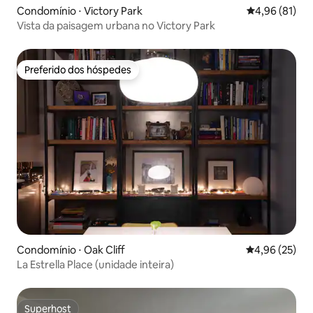
Condomínio ⋅ Victory Park
4,96 de uma a
4,96 (81)
Vista da paisagem urbana no Victory Park
Preferido dos hóspedes
Preferido dos hóspedes
Condomínio ⋅ Oak Cliff
4,96 de uma a
4,96 (25)
La Estrella Place (unidade inteira)
Superhost