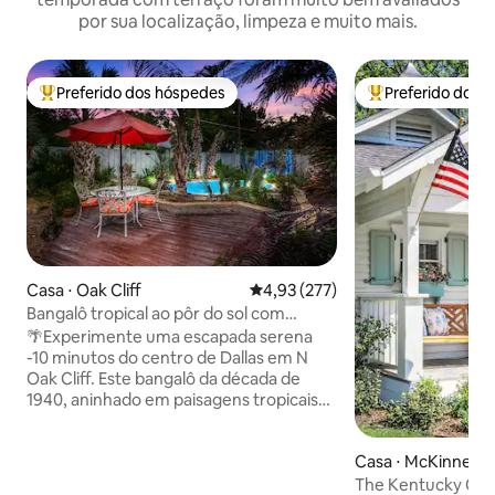
por sua localização, limpeza e muito mais.
Preferido dos hóspedes
Preferido dos 
Entre os melhores preferidos dos hóspedes
Entre os melhore
Casa ⋅ Oak Cliff
4,93 de uma avaliação média de 
4,93 (277)
Bangalô tropical ao pôr do sol com
piscina e banheira de hidromassagem
🌴Experimente uma escapada serena
-10 minutos do centro de Dallas em N
Oak Cliff. Este bangalô da década de
1940, aninhado em paisagens tropicais
exuberantes, oferece uma banheira de
hidromassagem privativa e piscina, deck
Casa ⋅ McKinney
grande e sala tiki - sua porta de entrada
para o relaxamento ao ar livre. 🍹
The Kentucky Cot