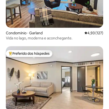
Condomínio ⋅ Garland
4,93 de uma av
4,93 (127)
Vida no lago, moderna e aconchegante.
Preferido dos hóspedes
Entre os melhores preferidos dos hóspedes