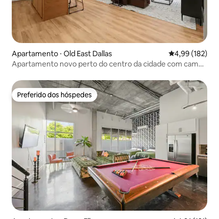
Apartamento ⋅ Old East Dallas
4,99 de uma av
4,99 (182)
Apartamento novo perto do centro da cidade com cama
king size, varanda e lavanderia
Preferido dos hóspedes
Preferido dos hóspedes