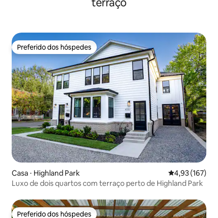
terraço
Preferido dos hóspedes
Preferido dos hóspedes
Casa ⋅ Highland Park
4,93 de uma av
4,93 (167)
Luxo de dois quartos com terraço perto de Highland Park
Preferido dos hóspedes