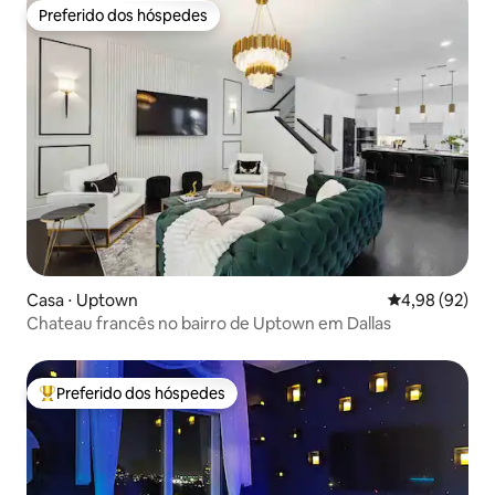
Preferido dos hóspedes
Preferido dos hóspedes
Casa ⋅ Uptown
4,98 de uma a
4,98 (92)
Chateau francês no bairro de Uptown em Dallas
Preferido dos hóspedes
Entre os melhores preferidos dos hóspedes