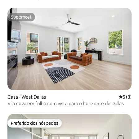
Oaklawn
Superhost
Superhost
Casa ⋅ West Dallas
5 de uma 
5 (3)
Vila nova em folha com vista para o horizonte de Dallas
Preferido dos hóspedes
Preferido dos hóspedes