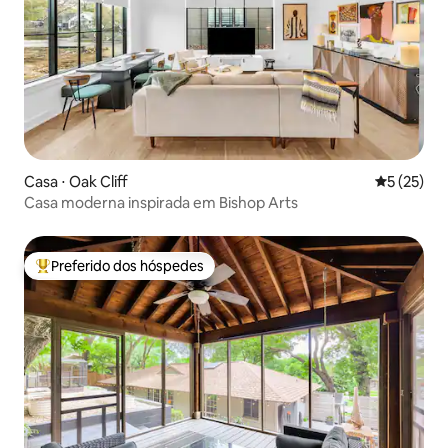
Casa ⋅ Oak Cliff
5 de uma a
5 (25)
Casa moderna inspirada em Bishop Arts
Preferido dos hóspedes
Entre os melhores preferidos dos hóspedes