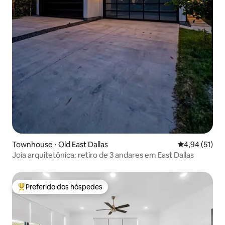
Townhouse ⋅ Old East Dallas
4,94 de uma a
4,94 (51)
Joia arquitetônica: retiro de 3 andares em East Dallas
Preferido dos hóspedes
Entre os melhores preferidos dos hóspedes