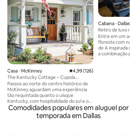
Cabana ⋅ Dallas
Retiro de luxo na 
Frame
Entre em um ambie
floresta com nos
de A inspirada na
a combinação perf
conforto e comodi
viajantes individu
Casa ⋅ McKinney
4,99 de uma avaliação média de 
4,99 (126)
grupos — até mes
estimação! Cada 
The Kentucky Cottage ~ Cupola
incentiva o descan
Lane~McK Square
Passos ao norte do centro histórico de
renovação. Seja qu
McKinney aguardam uma experiência
aproveite a proxi
tão requintada quanto o uísque
melhores atrações 
Kentucky, com hospitalidade do sul e o
Grand Prairie, com
Comodidades populares em aluguel por
calor de anos passados. A vibração da
Parque Estadual e 
Anthropologie, revestida com shiplap
temporada em Dallas
Globe Life Field, 
original, madeiras de lei e janelas
da sua estadia.
artesanais, é uma reminiscência dos dias
de derby, trilhas de bourbon e assentos
na varanda da frente. Nosso quintal