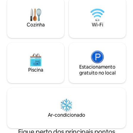
digno de eventos lhe dá as boas-vindas
para sentar e saborear no início e no final
de cada dia, enquanto nossa versátil
cozinha/bar de café/estação de bebidas
Cozinha
Wi-Fi
convida refeições caseiras e risadas na
hora do jantar.
Estacionamento
Piscina
gratuito no local
Ar-condicionado
Fique perto dos principais pontos