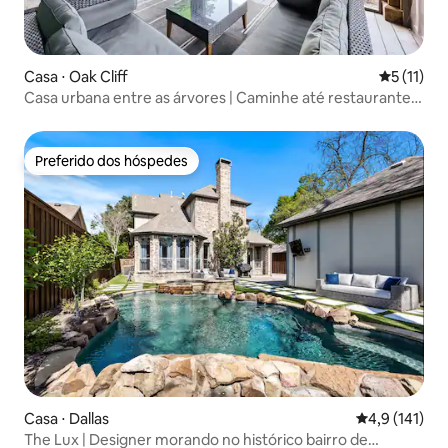
Casa ⋅ Oak Cliff
5 de uma a
5 (11)
Casa urbana entre as árvores | Caminhe até restaurantes
e cafés
Preferido dos hóspedes
Preferido dos hóspedes
Casa ⋅ Dallas
4,9 de uma av
4,9 (141)
The Lux | Designer morando no histórico bairro de