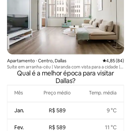
Apartamento ⋅ Centro, Dallas
4,85 de uma a
4,85 (84)
Suíte em arranha-céu | Varanda com vista para a cidade |
Qual é a melhor época para visitar
Estacionamento gratuito
Dallas?
Mês
Preço médio
Temp. média
Jan.
R$ 589
9 °C
Fev.
R$ 589
11 °C