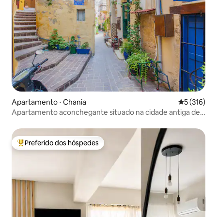
Apartamento ⋅ Chania
5 de uma av
5 (316)
Apartamento aconchegante situado na cidade antiga de
Chania
Preferido dos hóspedes
Entre os melhores preferidos dos hóspedes