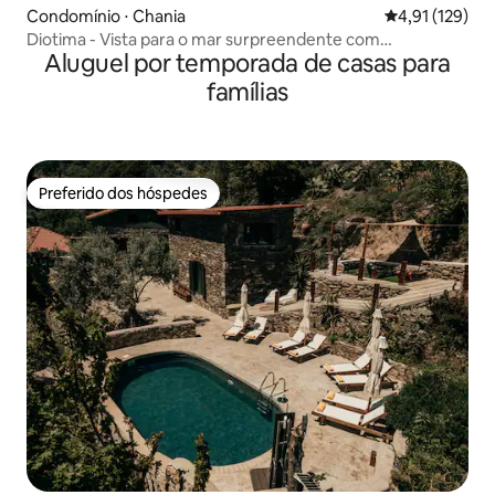
Condomínio ⋅ Chania
4,91 de uma av
4,91 (129)
Diotima - Vista para o mar surpreendente com
Aluguel por temporada de casas para
estacionamento privativo
famílias
Preferido dos hóspedes
Preferido dos hóspedes