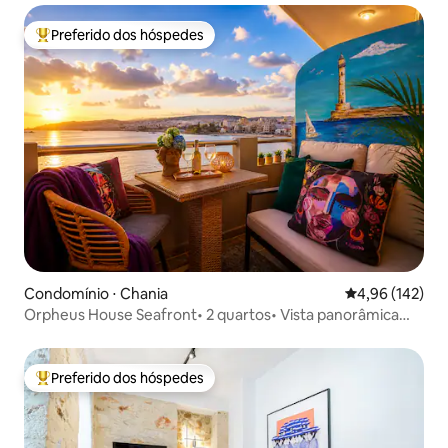
Preferido dos hóspedes
Entre os melhores preferidos dos hóspedes
Condomínio ⋅ Chania
4,96 de uma av
4,96 (142)
Orpheus House Seafront• 2 quartos• Vista panorâmica
para o mar
Preferido dos hóspedes
Entre os melhores preferidos dos hóspedes