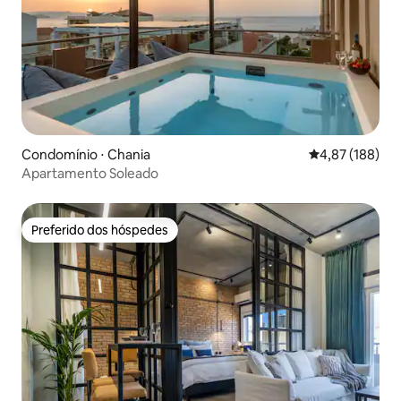
Condomínio ⋅ Chania
4,87 de uma av
4,87 (188)
Apartamento Soleado
Preferido dos hóspedes
Preferido dos hóspedes