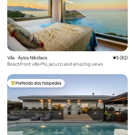
Vila ⋅ Áyios Nikólaos
5 de uma a
5 (82)
Beachfront villa Phi, jacuzzi and amazing views
Preferido dos hóspedes
Entre os melhores preferidos dos hóspedes