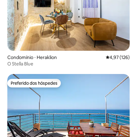
Condomínio ⋅ Heraklion
4,97 de uma av
4,97 (126)
O Stella Blue
Preferido dos hóspedes
Preferido dos hóspedes