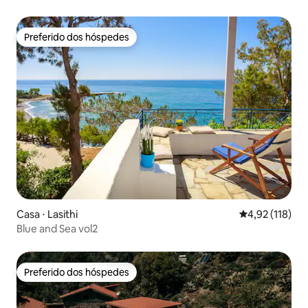
Preferido dos hóspedes
Preferido dos hóspedes
Casa ⋅ Lasithi
4,92 de uma av
4,92 (118)
Blue and Sea vol2
Preferido dos hóspedes
Preferido dos hóspedes