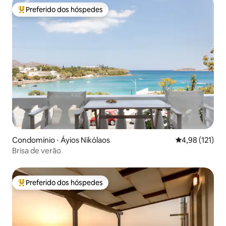
Preferido dos hóspedes
Entre os melhores preferidos dos hóspedes
Condomínio ⋅ Áyios Nikólaos
4,98 de uma av
4,98 (121)
Brisa de verão
Preferido dos hóspedes
Entre os melhores preferidos dos hóspedes