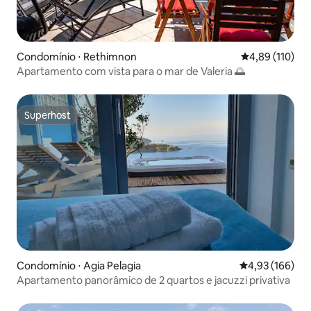
Condomínio ⋅ Rethimnon
4,89 de uma av
4,89 (110)
Apartamento com vista para o mar de Valeria 🌅
Superhost
Superhost
Condomínio ⋅ Agia Pelagia
4,93 de uma av
4,93 (166)
Apartamento panorâmico de 2 quartos e jacuzzi privativa