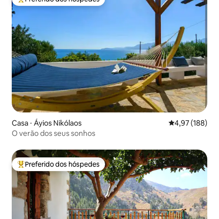
Entre os melhores preferidos dos hóspedes
Casa ⋅ Áyios Nikólaos
4,97 de uma av
4,97 (188)
O verão dos seus sonhos
Preferido dos hóspedes
Entre os melhores preferidos dos hóspedes