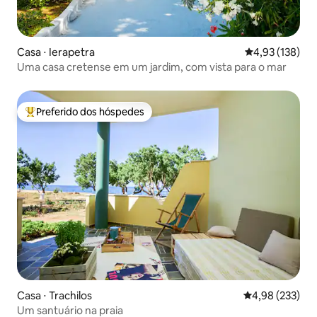
Casa ⋅ Ierapetra
4,93 de uma av
4,93 (138)
Uma casa cretense em um jardim, com vista para o mar
Preferido dos hóspedes
Entre os melhores preferidos dos hóspedes
Casa ⋅ Trachilos
4,98 de uma av
4,98 (233)
Um santuário na praia