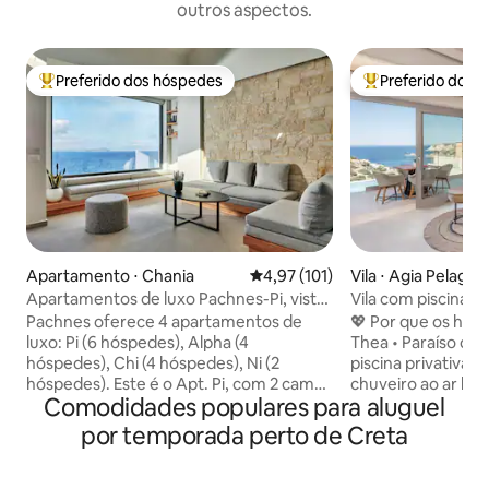
outros aspectos.
Preferido dos hóspedes
Preferido dos 
Entre os melhores preferidos dos hóspedes
Entre os melhore
Apartamento ⋅ Chania
4,97 de uma avaliação média de 
4,97 (101)
Vila ⋅ Agia Pelagia
Apartamentos de luxo Pachnes-Pi, vista
Vila com piscina pr
para o mar, piscina aquecida
mar, 400 para a pr
Pachnes oferece 4 apartamentos de
💖 Por que os hó
luxo: Pi (6 hóspedes), Alpha (4
Thea • Paraíso da p
hóspedes), Chi (4 hóspedes), Ni (2
piscina privativa c
hóspedes). Este é o Apt. Pi, com 2 camas
chuveiro ao ar livr
Comodidades populares para aluguel
king-size em 2 quartos, uma cama de
ao sol. • Localizaçã
casal no sótão, grandes janelas, cortinas
a apenas 600 m da 
por temporada perto de Creta
blackout, varandas e terraço com vista
com águas calmas 
para o horizonte da cidade e paisagens
acesso ao Mar Ege
naturais. O design moderno vem com
entretenimento co