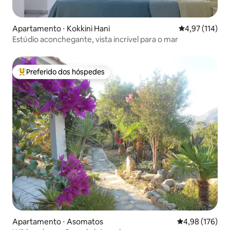
Apartamento ⋅ Kokkini Hani
4,97 de uma av
4,97 (114)
Estúdio aconchegante, vista incrível para o mar
Preferido dos hóspedes
Entre os melhores preferidos dos hóspedes
Apartamento ⋅ Asomatos
4,98 de uma av
4,98 (176)