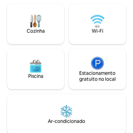
eletrodomésticos de primeira linha.
de 75 Mbps e Co
Desfrute de uma cozinha totalmente
HDTV de 50''. • C
equipada com geladeira, forno, micro-
construído em 20
ondas e área de café. A propriedade
size, cozinha tot
oferece uma grande piscina
máquina Nespres
Cozinha
Wi-Fi
compartilhada e uma piscina para bebês
churrasqueira para
para os quatro apartamentos.
relaxantes.
Estacionamento
Piscina
gratuito no local
Ar-condicionado