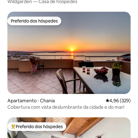
Wildgarden — Casa de hóspedes
Preferido dos hóspedes
Preferido dos hóspedes
Apartamento ⋅ Chania
4,96 de uma ava
4,96 (329)
Cobertura com vista deslumbrante da cidade e do mar!
Preferido dos hóspedes
Entre os melhores preferidos dos hóspedes