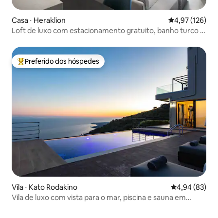
Casa ⋅ Heraklion
4,97 de uma av
4,97 (126)
Loft de luxo com estacionamento gratuito, banho turco e
sauna.
Preferido dos hóspedes
Entre os melhores preferidos dos hóspedes
Vila ⋅ Kato Rodakino
4,94 de uma a
4,94 (83)
Vila de luxo com vista para o mar, piscina e sauna em
Creta, Grécia