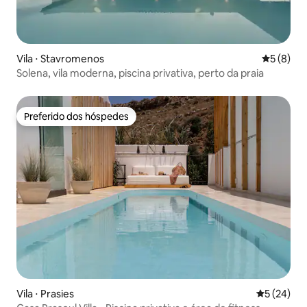
Vila ⋅ Stavromenos
5 de uma 
5 (8)
Solena, vila moderna, piscina privativa, perto da praia
Preferido dos hóspedes
Preferido dos hóspedes
Vila ⋅ Prasies
5 de uma a
5 (24)