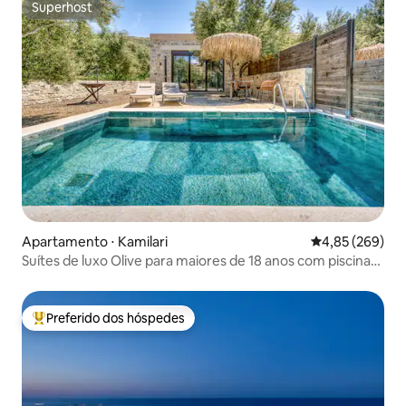
Superhost
Superhost
Apartamento ⋅ Kamilari
4,85 de uma ava
4,85 (269)
Suítes de luxo Olive para maiores de 18 anos com piscina
aquecida privativa
Preferido dos hóspedes
Entre os melhores preferidos dos hóspedes