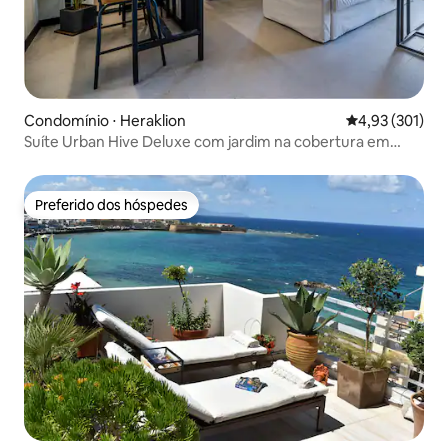
Condomínio ⋅ Heraklion
4,93 de uma av
4,93 (301)
Suíte Urban Hive Deluxe com jardim na cobertura em
Heraklion
Preferido dos hóspedes
Preferido dos hóspedes