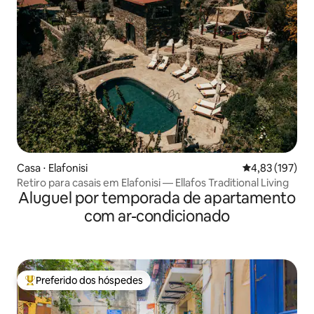
Casa ⋅ Elafonisi
4,83 de uma av
4,83 (197)
Retiro para casais em Elafonisi — Ellafos Traditional Living
Aluguel por temporada de apartamento
com ar-condicionado
Preferido dos hóspedes
Entre os melhores preferidos dos hóspedes