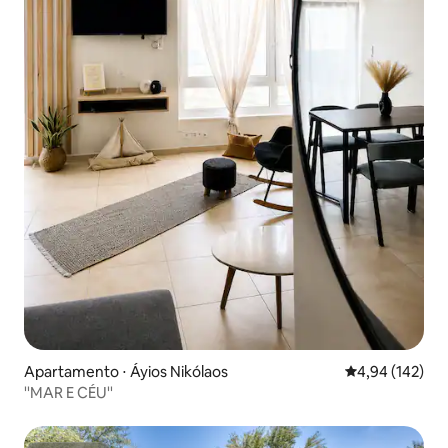
Apartamento ⋅ Áyios Nikólaos
4,94 de uma av
4,94 (142)
''MAR E CÉU''