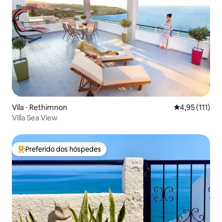
Vila ⋅ Rethimnon
4,95 de uma av
4,95 (111)
Villa Sea View
Preferido dos hóspedes
Entre os melhores preferidos dos hóspedes