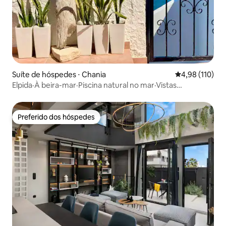
Suíte de hóspedes ⋅ Chania
4,98 de uma av
4,98 (110)
Elpida·À beira-mar·Piscina natural no mar·Vistas
desobstruídas
Preferido dos hóspedes
Preferido dos hóspedes