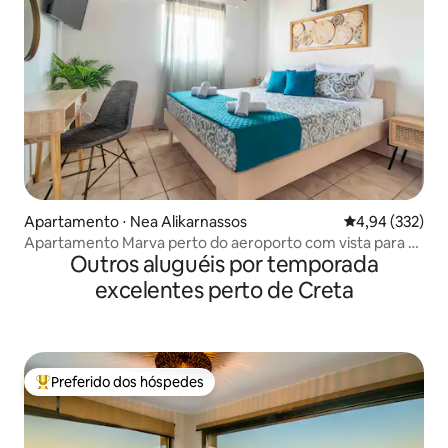
Apartamento ⋅ Nea Alikarnassos
4,94 de uma av
4,94 (332)
Apartamento Marva perto do aeroporto com vista para o
Outros aluguéis por temporada
mar
excelentes perto de Creta
Preferido dos hóspedes
Entre os melhores preferidos dos hóspedes