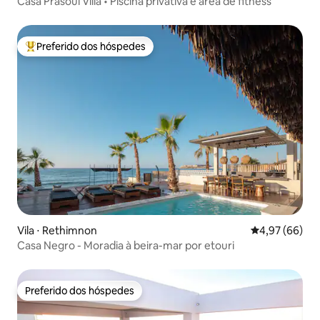
Casa Prasoul Villa • Piscina privativa e área de fitness
Preferido dos hóspedes
Entre os melhores preferidos dos hóspedes
Vila ⋅ Rethimnon
4,97 de uma a
4,97 (66)
Casa Negro - Moradia à beira-mar por etouri
Preferido dos hóspedes
Preferido dos hóspedes