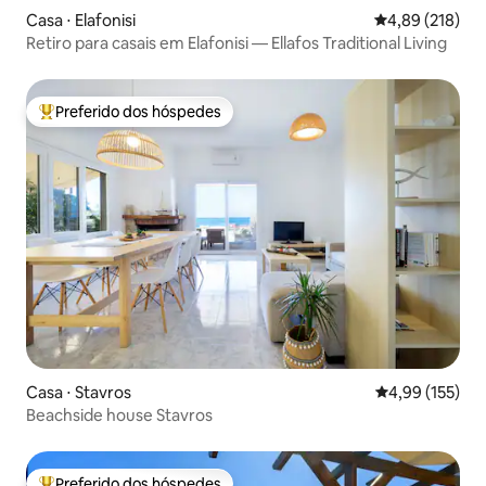
Casa ⋅ Elafonisi
4,89 de uma av
4,89 (218)
Retiro para casais em Elafonisi — Ellafos Traditional Living
Preferido dos hóspedes
Entre os melhores preferidos dos hóspedes
Casa ⋅ Stavros
4,99 de uma av
4,99 (155)
Beachside house Stavros
Preferido dos hóspedes