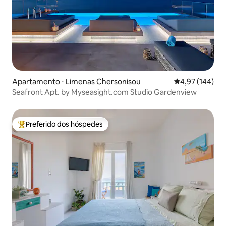
Apartamento ⋅ Limenas Chersonisou
4,97 de uma av
4,97 (144)
Seafront Apt. by Myseasight.com Studio Gardenview
Preferido dos hóspedes
Entre os melhores preferidos dos hóspedes