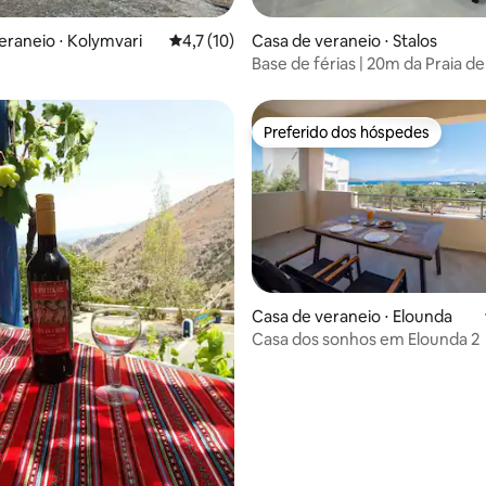
média de 5, 19 avaliações
eraneio ⋅ Kolymvari
4,7 de uma avaliação média de 5, 10 avalia
4,7 (10)
Casa de veraneio ⋅ Stalos
Base de férias | 20m da Praia de 
Pátio
Preferido dos hóspedes
Preferido dos hóspedes
Casa de veraneio ⋅ Elounda
Casa dos sonhos em Elounda 2
 média de 5, 8 avaliações