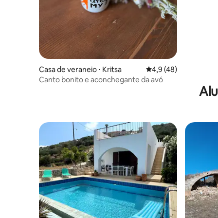
Casa de veraneio ⋅ Kritsa
4,9 de uma avaliação 
4,9 (48)
Canto bonito e aconchegante da avó
Alu