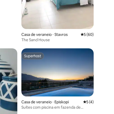
Casa de veraneio ⋅ Stavros
5 de uma avaliação
5 (60)
The Sand House
Superhost
Superhost
ções
Casa de veraneio ⋅ Episkopi
5 de uma avaliaçã
5 (4)
Suítes com piscina em fazenda de
oliveiras