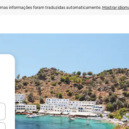
mas informações foram traduzidas automaticamente. 
Mostrar idioma
ore-os usando as seta para cima e para baixo do teclado ou tocando e