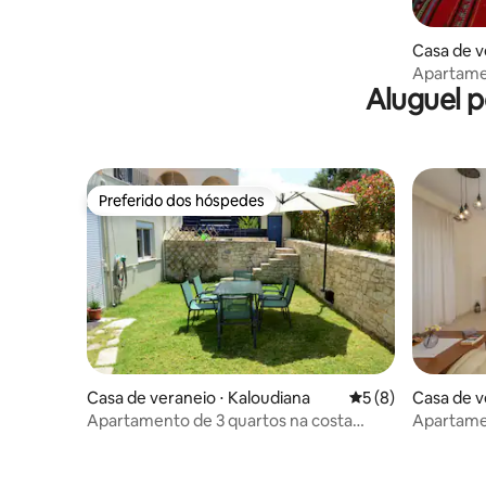
Casa de v
Apartame
Aluguel 
Preferido dos hóspedes
Preferido dos hóspedes
Casa de veraneio ⋅ Kaloudiana
5 de uma avaliação
5 (8)
Casa de v
Apartamento de 3 quartos na costa
Apartamen
Situado em meio a um mar de oliveiras