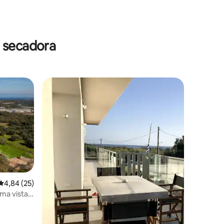
ções
 secadora
4,84 de uma avaliação média de 5, 25 avaliações
4,84 (25)
ma vista