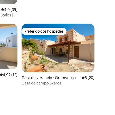
ções
4,9 de uma avaliação média de 5, 39 avaliações
4,9 (39)
Stalos |
Preferido dos hóspedes
Preferido dos hóspedes
4,92 de uma avaliação média de 5, 12 avaliações
4,92 (12)
Casa de veraneio ⋅ Gramvousa
5 de uma avaliação
5 (20)
Casa de campo Skaros