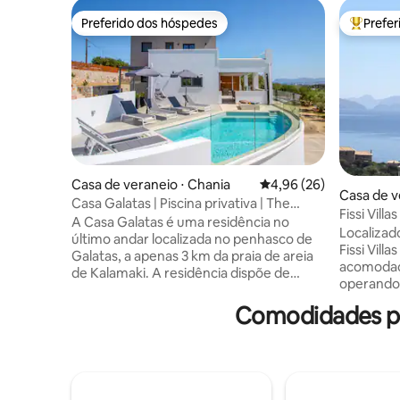
Preferido dos hóspedes
Prefe
Preferido dos hóspedes
Entre os
Casa de veraneio ⋅ Chania
4,96 de uma avaliação 
4,96 (26)
Casa de v
Casa Galatas | Piscina privativa | The
aos
Fissi Vill
Wisers Living
A Casa Galatas é uma residência no
(Krini)
Localizad
último andar localizada no penhasco de
Fissi Vill
Galatas, a apenas 3 km da praia de areia
acomodaçõ
de Kalamaki. A residência dispõe de
operando 
instalações espaçosas, design
agroturi
minimalista, instalações
Comodidades pop
investime
contemporâneas e uma incrível vista
sustentáv
panorâmica para o mar e as montanhas
premiado 
ao redor. Destaques: - Piscina privativa -
Key, o Fi
Vista panorâmica - Capaz de hospedar
requisito
até 9 hóspedes em camas -