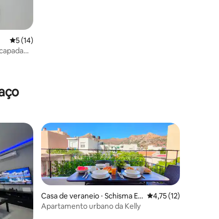
5 de uma avaliação média de 5, 14 avaliações
5 (14)
scapada
postoli
raço
Casa de veraneio ⋅ Schisma El
4,75 de uma avaliação
4,75 (12)
ountas
Apartamento urbano da Kelly