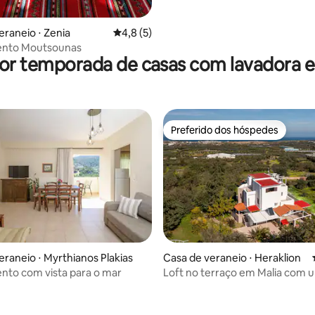
eraneio ⋅ Zenia
4,8 de uma avaliação média de 5, 5 avalia
4,8 (5)
nto Moutsounas
por temporada de casas com lavadora e
Preferido dos hóspedes
Preferido dos hóspedes
 média de 5, 8 avaliações
eraneio ⋅ Myrthianos Plakias
Casa de veraneio ⋅ Heraklion
to com vista para o mar
Loft no terraço em Malia com u
incrível