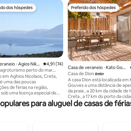
rido dos hóspedes
Preferido dos hóspedes
 melhores preferidos dos hóspedes
Preferido dos hóspedes
média de 5, 26 avaliações
eraneio ⋅ Agios Nikol
4,91 de uma avaliação média de 5, 74 avalia
4,91 (74)
Casa de veraneio ⋅ Kato Gouv
as agroturismo perto do mar
es
Casa de Dion 🏡🏡
o em Aghios Nicolaos, Creta,
A casa Dion está localizada em
as é uma das poucas
Gouves a uma distância de ape
es de férias na região,
da praia , a 20 km da cidade de 
sob uma licença especial de
Creta , a 17 km do porto da cida
smo que mostra nosso
ulares para aluguel de casas de féria
km do aeroporto. A área próxi
nto em uma vida verde e
oferece muitas atividades de v
el. Orgulhoso de ter sido
esportes aquáticos, bons resta
com o selo ecológico Green
supermercados. Além disso, v
ssi Villas cumpre um conjunto de
encontrará em nossa casa tudo
s ambientais de alto padrão.
precisa para uma estadia de qua