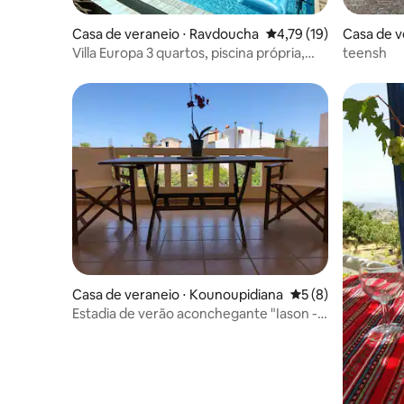
Casa de veraneio ⋅ Ravdoucha
4,79 de uma avaliação 
4,79 (19)
Casa de v
Villa Europa 3 quartos, piscina própria,
teensh
vista para o mar e jardim
Casa de veraneio ⋅ Kounoupidiana
5 de uma avaliação
5 (8)
Estadia de verão aconchegante "Iason -
Iria" em Kounoupidiana.