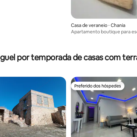
Casa de veraneio ⋅ Chania
Apartamento boutique para e
no mar, perto da praia de Agii A
média de 5, 48 avaliações
guel por temporada de casas com ter
Preferido dos hóspedes
Preferido dos hóspedes