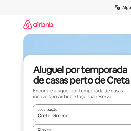
Pular
Algu
para
o
conteúdo
Aluguel por temporada
de casas perto de Creta
Encontre aluguel por temporada de casas
incríveis no Airbnb e faça sua reserva
Localização
Quando os resultados estiverem disponíveis, expl
Check-in