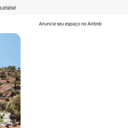
 original
Anuncie seu espaço no Airbnb
 deslizando o dedo na tela.