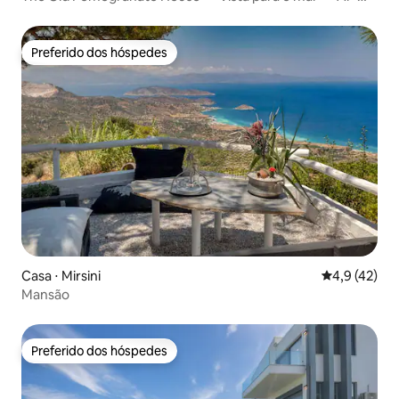
condicionado — Wi-Fi
Preferido dos hóspedes
Preferido dos hóspedes
Casa ⋅ Mirsini
4,9 de uma a
4,9 (42)
Mansão
Preferido dos hóspedes
Preferido dos hóspedes