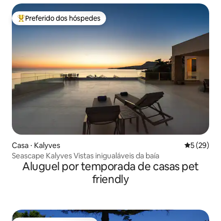
Preferido dos hóspedes
Entre os melhores preferidos dos hóspedes
Casa ⋅ Kalyves
5 de uma a
5 (29)
Seascape Kalyves Vistas inigualáveis da baía
Aluguel por temporada de casas pet
friendly