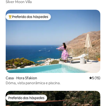
Silver Moon Villa
Preferido dos hóspedes
Entre os melhores preferidos dos hóspedes
Casa ⋅ Hora Sfakion
5 de uma a
5 (15)
Dóma, vista panorâmica e piscina.
Preferido dos hóspedes
Preferido dos hóspedes