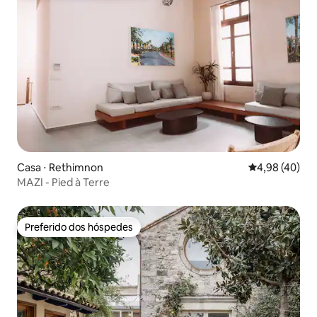
Casa ⋅ Rethimnon
4,98 de uma a
4,98 (40)
MAZI - Pied à Terre
Preferido dos hóspedes
Preferido dos hóspedes