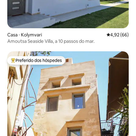
Casa ⋅ Kolymvari
4,92 de uma a
4,92 (66)
Amoutsa Seaside Villa, a 10 passos do mar.
Preferido dos hóspedes
Entre os melhores preferidos dos hóspedes