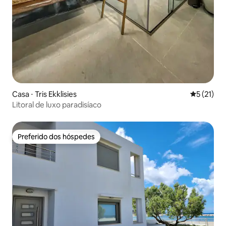
Casa ⋅ Tris Ekklisies
5 de uma a
5 (21)
Litoral de luxo paradisíaco
Preferido dos hóspedes
Preferido dos hóspedes