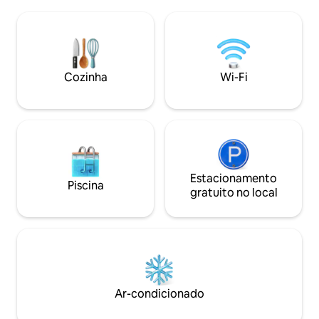
estamos comprom
quartos hospitaleiros em linhas leves e
hospitalidade exc
frugais. A harmonia dos espaços em
ambiente tranquilo
níveis, os arcos, paredes erráticas, as
Hóspedes com 16 
galerias e paredes venezianas que
bem-vindos. Agradecemos escolher
constituem uma parte da casa, criam um
Ellafos Traditional
aglomerado surpreendente de
Cozinha
Wi-Fi
dedicados a tornar
arquitetura medieval nas duas
verdadeiramente 
residências com os nomes "Aspasia" e
"Ekaterini". "Aspasia" ocupa o piso térreo
e o primeiro andar do alojamento e
consiste em: O piso térreo com um
quarto com cama de casal e outro com
um sofá-cama, e um banheiro com
Estacionamento
chuveiro aberto. O primeiro andar com a
Piscina
gratuito no local
sala de estar, a sala de jantar e cozinha
em plano aberto, dois banheiros com
chuveiros fechados, um quarto principal
no loft e um quarto com duas camas de
solteiro abaixo. "Ekaterini" ocupa o
segundo e terceiro andar do alojamento
e consiste em: O segundo andar com a
sala de estar, sala de jantar e cozinha em
Ar-condicionado
plano aberto, um quarto com duas
camas de solteiro, um estúdio com o