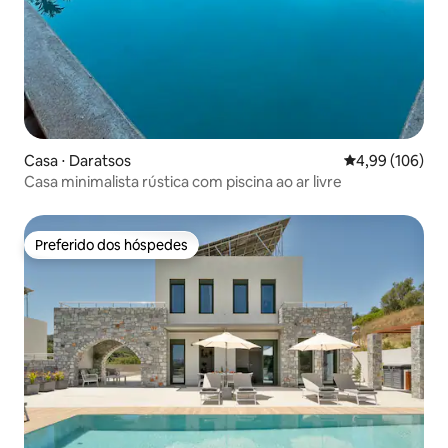
Casa ⋅ Daratsos
4,99 de uma av
4,99 (106)
Casa minimalista rústica com piscina ao ar livre
Preferido dos hóspedes
Preferido dos hóspedes