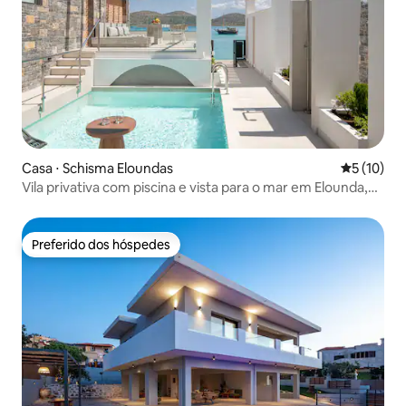
Casa ⋅ Schisma Eloundas
5 de uma a
5 (10)
Vila privativa com piscina e vista para o mar em Elounda,
Creta
Preferido dos hóspedes
Preferido dos hóspedes