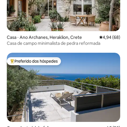
Casa ⋅ Ano Archanes, Heraklion, Crete
4,94 de uma av
4,94 (68)
Casa de campo minimalista de pedra reformada
Preferido dos hóspedes
Entre os melhores preferidos dos hóspedes