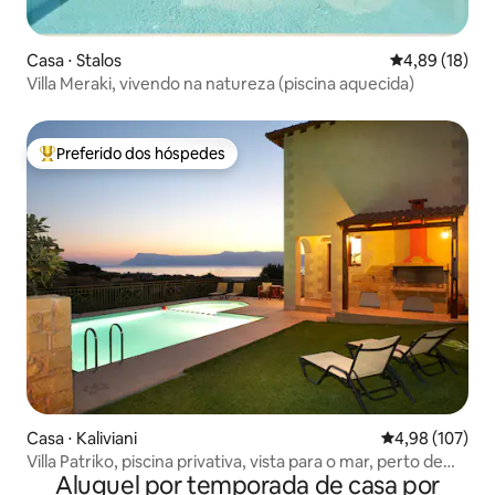
Casa ⋅ Stalos
4,89 de uma a
4,89 (18)
Villa Meraki, vivendo na natureza (piscina aquecida)
Preferido dos hóspedes
Entre os melhores preferidos dos hóspedes
Casa ⋅ Kaliviani
4,98 de uma av
4,98 (107)
Villa Patriko, piscina privativa, vista para o mar, perto de
Aluguel por temporada de casa por
Balos