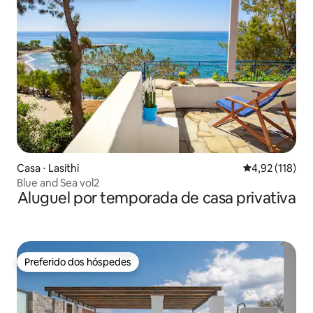
Casa ⋅ Lasithi
4,92 de uma av
4,92 (118)
Blue and Sea vol2
Aluguel por temporada de casa privativa
Preferido dos hóspedes
Preferido dos hóspedes