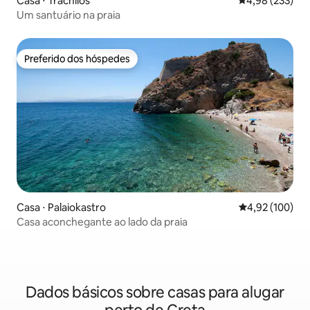
Casa ⋅ Trachilos
4,98 de uma av
4,98 (233)
Um santuário na praia
Preferido dos hóspedes
Preferido dos hóspedes
Casa ⋅ Palaiokastro
4,92 de uma av
4,92 (100)
Casa aconchegante ao lado da praia
Dados básicos sobre casas para alugar