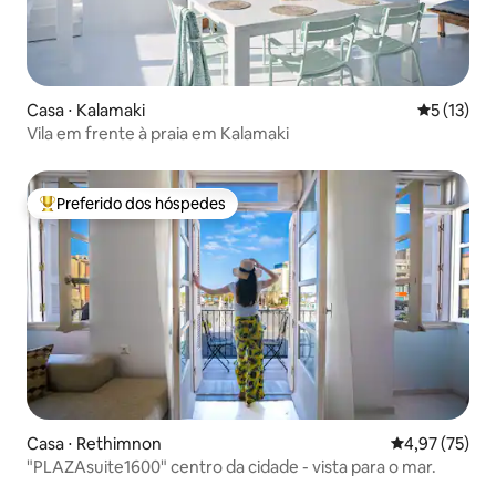
Casa ⋅ Kalamaki
5 de uma a
5 (13)
Vila em frente à praia em Kalamaki
Preferido dos hóspedes
Entre os melhores preferidos dos hóspedes
Casa ⋅ Rethimnon
4,97 de uma a
4,97 (75)
"PLAZAsuite1600" centro da cidade - vista para o mar.