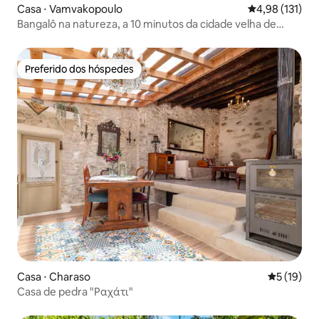
Casa ⋅ Vamvakopoulo
4,98 de uma av
4,98 (131)
Bangalô na natureza, a 10 minutos da cidade velha de
Chania.
Preferido dos hóspedes
Preferido dos hóspedes
Casa ⋅ Charaso
5 de uma a
5 (19)
Casa de pedra "Ραχάτι"