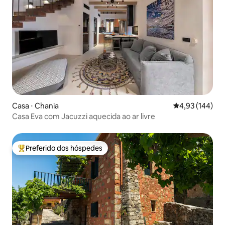
Casa ⋅ Chania
4,93 de uma av
4,93 (144)
Casa Eva com Jacuzzi aquecida ao ar livre
Preferido dos hóspedes
Entre os melhores preferidos dos hóspedes