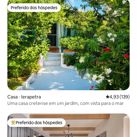
Preferido dos hóspedes
Preferido dos hóspedes
Casa ⋅ Ierapetra
4,93 de uma av
4,93 (139)
Uma casa cretense em um jardim, com vista para o mar
Preferido dos hóspedes
Entre os melhores preferidos dos hóspedes