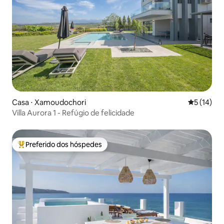
Casa ⋅ Xamoudochori
5 de uma a
5 (14)
Villa Aurora 1 - Refúgio de felicidade
Preferido dos hóspedes
Entre os melhores preferidos dos hóspedes