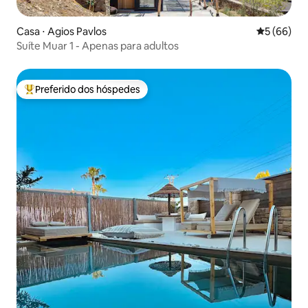
Casa ⋅ Agios Pavlos
5 de uma a
5 (66)
Suíte Muar 1 - Apenas para adultos
Preferido dos hóspedes
Entre os melhores preferidos dos hóspedes