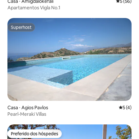
Casa ⋅ Amigdalokefali
5 de uma a
5 (56)
Apartamentos Vigla No.1
Superhost
Superhost
Casa ⋅ Agios Pavlos
5 de uma 
5 (4)
Pearl-Meraki Villas
Preferido dos hóspedes
Preferido dos hóspedes