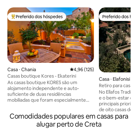
Preferido dos hóspedes
Preferido dos hó
Entre os melhores preferidos dos hóspedes
Preferido dos hó
Casa ⋅ Chania
4,96 de uma avaliação média de 
4,96 (125)
Casas boutique Kores - Ekaterini
Casa ⋅ Elafonisi
As casas boutique KORES são um
Retiro para casais 
alojamento independente e auto-
Traditional Living
No Ellafos Traditio
suficiente de duas residências
e o bem-estar dos
mobiliadas que foram especialmente
principais prioridades. Nosso c
desenvolvidas em um edifício medieval
de oito casas de p
de vários andares completamente
Comodidades populares em casas para
estilo cretense f
renovado, no bairro tradicional de
projetado para ad
alugar perto de Creta
Topanas, no lado ocidental do antigo
tranquilidade, aut
porto veneziano de Chania. Ambas as
Como um retiro de
residências são casas encantadoras com