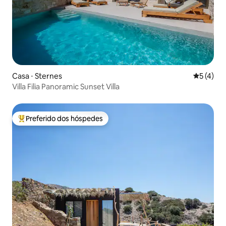
Casa ⋅ Sternes
5 de uma 
5 (4)
Villa Filia Panoramic Sunset Villa
Preferido dos hóspedes
Entre os melhores preferidos dos hóspedes