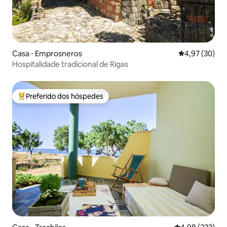
Casa ⋅ Emprosneros
4,97 de uma a
4,97 (30)
Hospitalidade tradicional de Rigas
Preferido dos hóspedes
Entre os melhores preferidos dos hóspedes