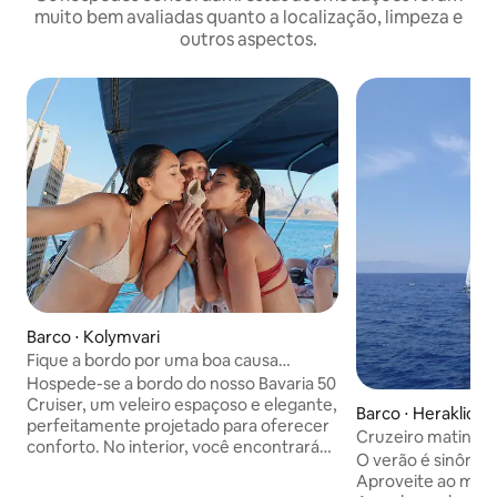
muito bem avaliadas quanto a localização, limpeza e
outros aspectos.
Barco ⋅ Kolymvari
Fique a bordo por uma boa causa
Acomodação única em um iate
Hospede-se a bordo do nosso Bavaria 50
Cruiser, um veleiro espaçoso e elegante,
Barco ⋅ Heraklion
perfeitamente projetado para oferecer
Cruzeiro matinal pa
conforto. No interior, você encontrará
O verão é sinônimo
uma cozinha totalmente equipada, um
Aproveite ao máxi
salão aconchegante com uma área de