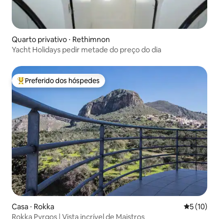
Quarto privativo ⋅ Rethimnon
Yacht Holidays pedir metade do preço do dia
Preferido dos hóspedes
Entre os melhores preferidos dos hóspedes
Casa ⋅ Rokka
5 de uma a
5 (10)
Rokka Pyrgos | Vista incrível de Maistros