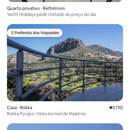
Quarto privativo ⋅ Rethimnon
Yacht Holidays pedir metade do preço do dia
Preferido dos hóspedes
Entre os melhores preferidos dos hóspedes
Casa ⋅ Rokka
5 de uma a
5 (10)
Rokka Pyrgos | Vista incrível de Maistros