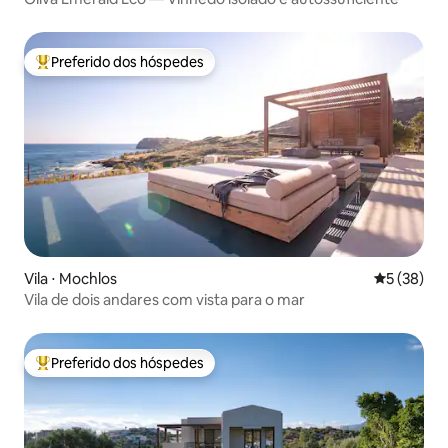
Preferido dos hóspedes
Entre os melhores preferidos dos hóspedes
Vila ⋅ Mochlos
5 de uma a
5 (38)
Vila de dois andares com vista para o mar
Preferido dos hóspedes
Entre os melhores preferidos dos hóspedes