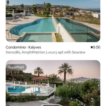
Condomínio ⋅ Kalyves
5 de uma 
5 (9)
Xenodiki, AmphiMatrion Luxury apt with Seaview
Superhost
Superhost