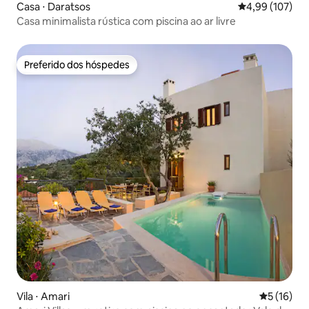
Casa ⋅ Daratsos
4,99 de uma av
4,99 (107)
Casa minimalista rústica com piscina ao ar livre
Preferido dos hóspedes
Preferido dos hóspedes
Vila ⋅ Amari
5 de uma a
5 (16)