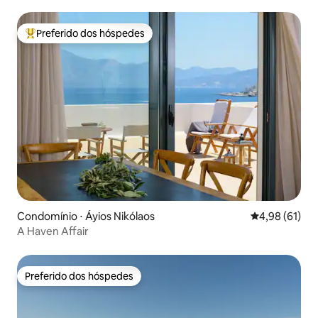
Preferido dos hóspedes
Entre os melhores preferidos dos hóspedes
Condomínio ⋅ Áyios Nikólaos
4,98 de uma a
4,98 (61)
A Haven Affair
Preferido dos hóspedes
Preferido dos hóspedes