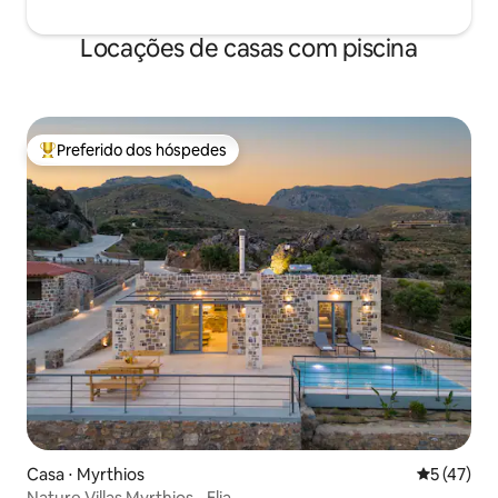
Locações de casas com piscina
Preferido dos hóspedes
Entre os melhores preferidos dos hóspedes
Casa ⋅ Myrthios
5 de uma a
5 (47)
Nature Villas Myrthios - Elia