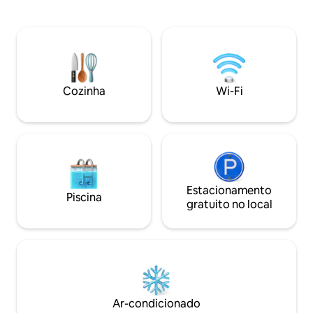
para o horizonte da cidade e paisagens
acesso ao Mar Ege
naturais. O design moderno vem com
entretenimento co
eletrodomésticos de primeira linha.
de 75 Mbps e Co
Desfrute de uma cozinha totalmente
HDTV de 50''. • C
equipada com geladeira, forno, micro-
construído em 20
ondas e área de café. A propriedade
size, cozinha tot
oferece uma grande piscina
máquina Nespres
Cozinha
Wi-Fi
compartilhada e uma piscina para bebês
churrasqueira para
para os quatro apartamentos.
relaxantes.
Estacionamento
Piscina
gratuito no local
Ar-condicionado