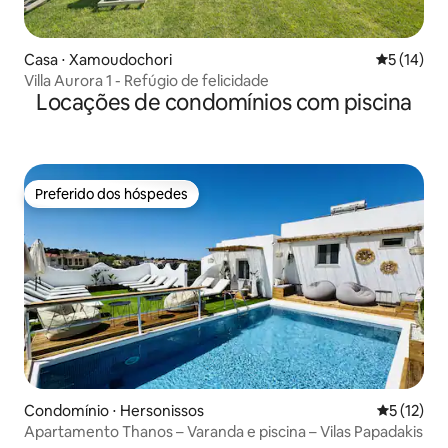
Casa ⋅ Xamoudochori
5 de uma a
5 (14)
Villa Aurora 1 - Refúgio de felicidade
Locações de condomínios com piscina
Preferido dos hóspedes
Preferido dos hóspedes
Condomínio ⋅ Hersonissos
5 de uma a
5 (12)
Apartamento Thanos – Varanda e piscina – Vilas Papadakis