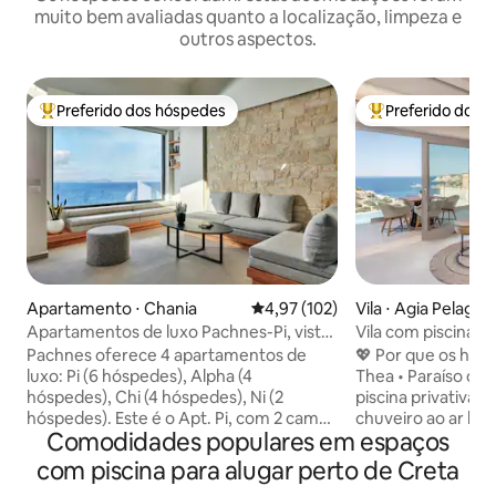
muito bem avaliadas quanto a localização, limpeza e
outros aspectos.
Preferido dos hóspedes
Preferido dos 
Entre os melhores preferidos dos hóspedes
Entre os melhore
Apartamento ⋅ Chania
4,97 de uma avaliação média de 
4,97 (102)
Vila ⋅ Agia Pelagia
Apartamentos de luxo Pachnes-Pi, vista
Vila com piscina pr
para o mar, piscina aquecida
mar, 400 para a pr
Pachnes oferece 4 apartamentos de
💖 Por que os hó
luxo: Pi (6 hóspedes), Alpha (4
Thea • Paraíso da p
hóspedes), Chi (4 hóspedes), Ni (2
piscina privativa c
hóspedes). Este é o Apt. Pi, com 2 camas
chuveiro ao ar livr
Comodidades populares em espaços
king-size em 2 quartos, uma cama de
ao sol. • Localizaçã
casal no sótão, grandes janelas, cortinas
a apenas 600 m da 
com piscina para alugar perto de Creta
blackout, varandas e terraço com vista
com águas calmas 