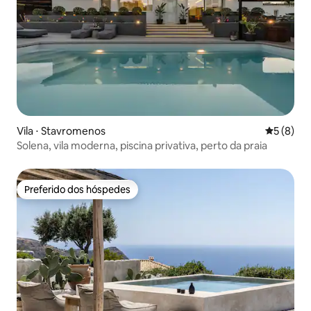
Vila ⋅ Stavromenos
5 de uma 
5 (8)
Solena, vila moderna, piscina privativa, perto da praia
Preferido dos hóspedes
Preferido dos hóspedes