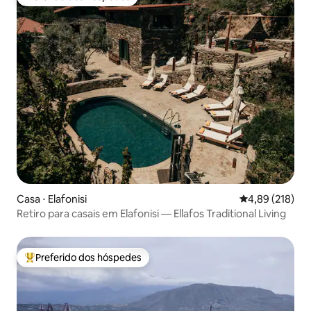
Preferido dos hóspedes
Casa ⋅ Elafonisi
4,89 de uma av
4,89 (218)
Retiro para casais em Elafonisi — Ellafos Traditional Living
Preferido dos hóspedes
Entre os melhores preferidos dos hóspedes