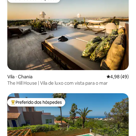
Preferido dos hóspedes
Vila ⋅ Chania
4,98 de uma a
4,98 (49)
The Hill House | Vila de luxo com vista para o mar
Preferido dos hóspedes
Entre os melhores preferidos dos hóspedes