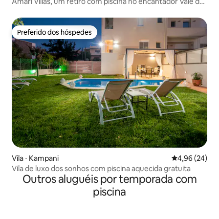
Amari Villas, um retiro com piscina no encantador Vale de
Amari
Preferido dos hóspedes
Preferido dos hóspedes
Vila ⋅ Kampani
4,96 de uma a
4,96 (24)
Vila de luxo dos sonhos com piscina aquecida gratuita
Outros aluguéis por temporada com
piscina