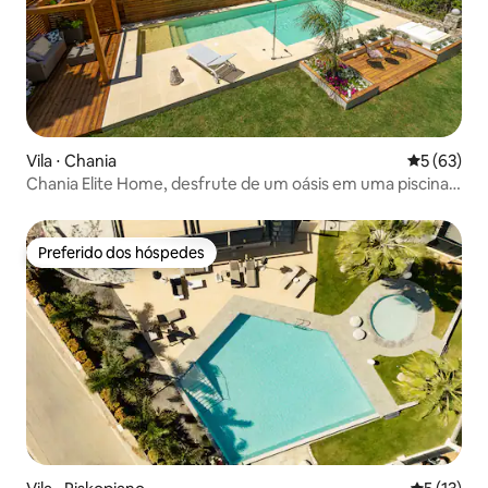
Vila ⋅ Chania
5 de uma a
5 (63)
Chania Elite Home, desfrute de um oásis em uma piscina
aquecida
Preferido dos hóspedes
Preferido dos hóspedes