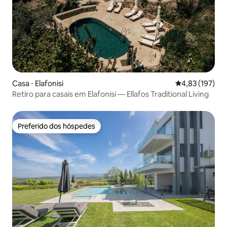
Casa ⋅ Elafonisi
4,83 de uma av
4,83 (197)
Retiro para casais em Elafonisi — Ellafos Traditional Living
Preferido dos hóspedes
Preferido dos hóspedes