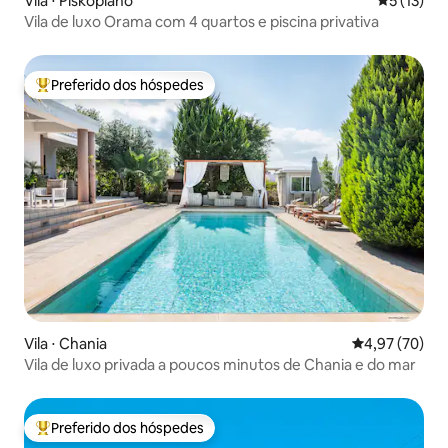
Vila ⋅ Piskopiano
5 de uma a
5 (13)
Vila de luxo Orama com 4 quartos e piscina privativa
Preferido dos hóspedes
Entre os melhores preferidos dos hóspedes
Vila ⋅ Chania
4,97 de uma a
4,97 (70)
Vila de luxo privada a poucos minutos de Chania e do mar
Preferido dos hóspedes
Entre os melhores preferidos dos hóspedes