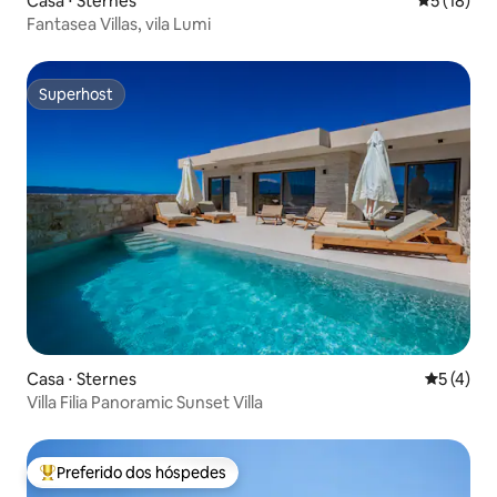
Casa ⋅ Sternes
5 de uma a
5 (18)
Fantasea Villas, vila Lumi
Superhost
Superhost
Casa ⋅ Sternes
5 de uma 
5 (4)
Villa Filia Panoramic Sunset Villa
Preferido dos hóspedes
Entre os melhores preferidos dos hóspedes