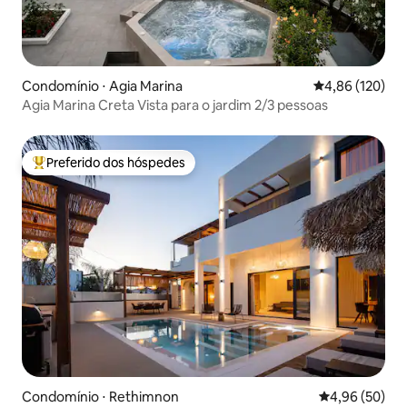
Condomínio ⋅ Agia Marina
4,86 de uma av
4,86 (120)
Agia Marina Creta Vista para o jardim 2/3 pessoas
Preferido dos hóspedes
Entre os melhores preferidos dos hóspedes
Condomínio ⋅ Rethimnon
4,96 de uma a
4,96 (50)