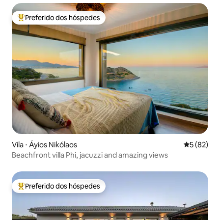
Preferido dos hóspedes
Entre os melhores preferidos dos hóspedes
Vila ⋅ Áyios Nikólaos
5 de uma a
5 (82)
Beachfront villa Phi, jacuzzi and amazing views
Preferido dos hóspedes
Entre os melhores preferidos dos hóspedes