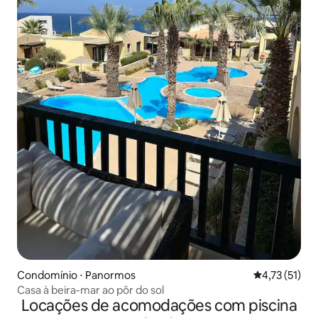
Condomínio ⋅ Panormos
4,73 de uma a
4,73 (51)
Casa à beira-mar ao pôr do sol
Locações de acomodações com piscina