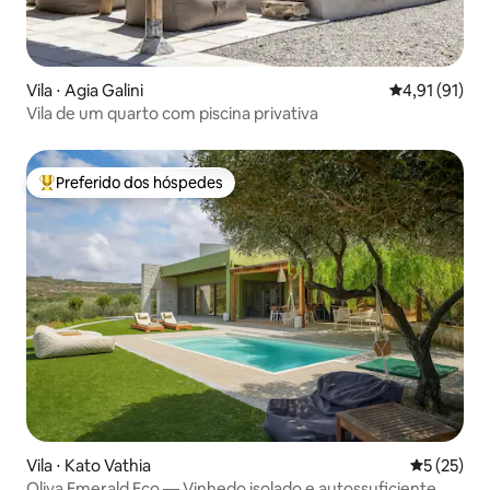
Vila ⋅ Agia Galini
4,91 de uma a
4,91 (91)
Vila de um quarto com piscina privativa
Preferido dos hóspedes
Entre os melhores preferidos dos hóspedes
Vila ⋅ Kato Vathia
5 de uma a
5 (25)
Oliva Emerald Eco — Vinhedo isolado e autossuficiente