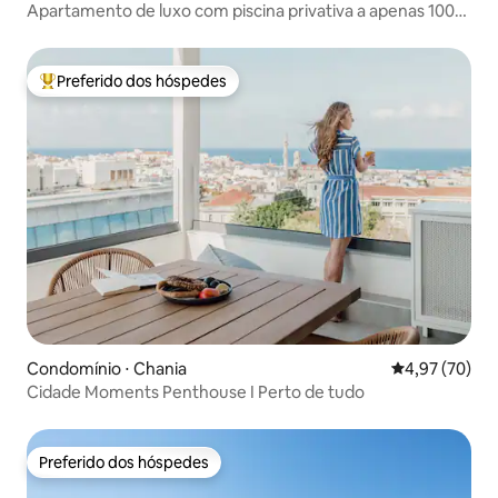
Apartamento de luxo com piscina privativa a apenas 100
m da praia!
Preferido dos hóspedes
Entre os melhores preferidos dos hóspedes
Condomínio ⋅ Chania
4,97 de uma a
4,97 (70)
Cidade Moments Penthouse I Perto de tudo
Preferido dos hóspedes
Preferido dos hóspedes