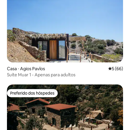
Casa ⋅ Agios Pavlos
5 de uma a
5 (66)
Suíte Muar 1 - Apenas para adultos
Preferido dos hóspedes
Preferido dos hóspedes