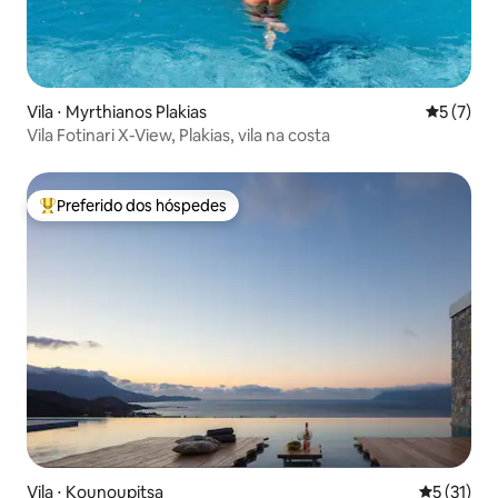
Vila ⋅ Myrthianos Plakias
5 de uma 
5 (7)
Vila Fotinari X-View, Plakias, vila na costa
Preferido dos hóspedes
Entre os melhores preferidos dos hóspedes
Vila ⋅ Kounoupitsa
5 de uma a
5 (31)