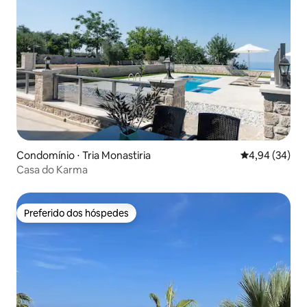
Condomínio ⋅ Tria Monastiria
4,94 de uma a
4,94 (34)
Casa do Karma
Preferido dos hóspedes
Preferido dos hóspedes