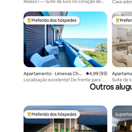
Relaxo I — Suíte de luxo no coração de
Casa ador
Heraklion
Preferido dos hóspedes
Prefe
Entre os melhores preferidos dos hóspedes
Entre os
Apartamento ⋅ Limenas Cher
4,99 de uma avaliação 
4,99 (93)
Apartamen
sonisou
Localização excelente! De frente para o
Suíte de l
Outros alug
mar! Azul infinito!
Preferido dos hóspedes
Superho
Entre os melhores preferidos dos hóspedes
Superho