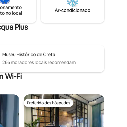
 precisar
com o conforto moderno. Perfeito para
ionamento
 por
Ar-condicionado
relaxar.
to no local
lgo para
cqua Plus
Museu Histórico de Creta
266 moradores locais recomendam
 Wi-Fi
Preferido dos hóspedes
Preferido dos hóspedes