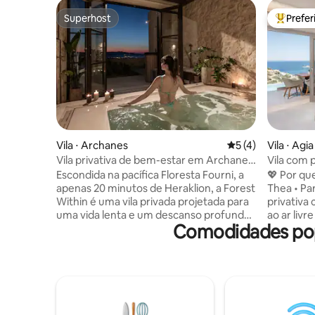
Superhost
Prefe
Superhost
Entre os
Vila ⋅ Archanes
5 de uma avaliação
5 (4)
Vila ⋅ Agi
Vila privativa de bem-estar em Archanes
Vila com p
– floresta ao seu redor
mar, 400 
Escondida na pacífica Floresta Fourni, a
💖 Por q
apenas 20 minutos de Heraklion, a Forest
Thea • Par
Within é uma vila privada projetada para
privativa 
uma vida lenta e um descanso profundo.
ao ar livr
Comodidades popu
Situada em uma propriedade de 8 mil m²,
Localizaçã
esta casa de 156 m² oferece total
apenas 60
privacidade, vista para a floresta e
com águas
espaço para até 6 hóspedes. Desfrute de
acesso ao
interiores naturais acolhedores, sauna
entreteni
turca coberta, banheira de
de 75 Mb
hidromassagem e piscina de imersão fria.
de 50''. 