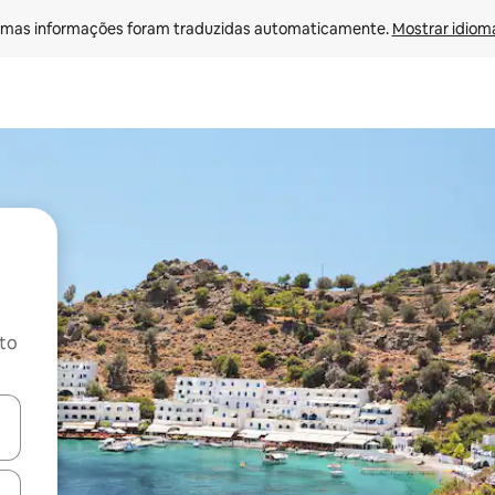
mas informações foram traduzidas automaticamente. 
Mostrar idioma
ito
ore-os usando as seta para cima e para baixo do teclado ou tocando e