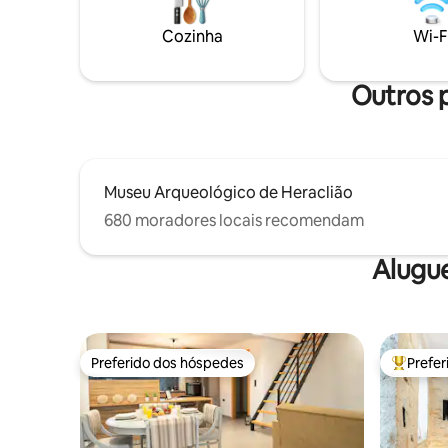
Perto de Archanes, Cnossos e dos
construí
pontos turísticos culturais de Creta, este
size, coz
Cozinha
Wi-F
é um refúgio tranquilo onde a natureza
máquina 
dita o ritmo, com espaço para relaxar
para noit
totalmente.
Outros p
Museu Arqueológico de Heraclião
680 moradores locais recomendam
Alugu
Preferido dos hóspedes
Prefe
Preferido dos hóspedes
Entre os