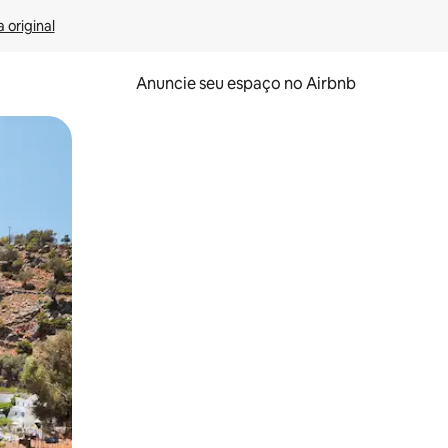
 original
Anuncie seu espaço no Airbnb
 deslizando o dedo na tela.