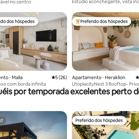
Estúdio aconchegante, vista inc
ável no centro
o mar
rido dos hóspedes
Preferido dos hóspedes
 melhores preferidos dos hóspedes
Entre os melhores preferidos d
média de 5, 93 avaliações
to ⋅ Malia
5 de uma avaliação média de 5, 26 avalia
5 (26)
Apartamento ⋅ Heraklion
4
uxo com borda infinita
UtopiacityNest 3 Rooftop- Priv
uéis por temporada excelentes perto d
Jacuzzi
st
Preferido dos hóspedes
st
Preferido dos hóspedes