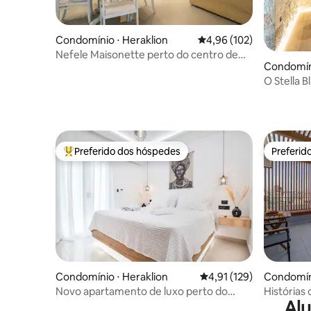
Condomínio ⋅ Heraklion
4,96 de uma avaliação m
4,96 (102)
Nefele Maisonette perto do centro de
Condomíni
Heraklion
O Stella B
Preferido dos hóspedes
Preferid
Entre os melhores preferidos dos hóspedes
Preferid
Condomínio ⋅ Heraklion
4,91 de uma avaliação m
4,91 (129)
Condomíni
Novo apartamento de luxo perto do
Histórias 
Alu
centro com vista para o jardim
panorâmi