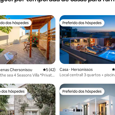
rido dos hóspedes
Preferido dos hóspedes
 melhores preferidos dos hóspedes
Preferido dos hóspedes
Casa ⋅ Hersonissos
4
média de 5, 44 avaliações
menas Chersonisou
5 de uma avaliação média de 5, 42 avalia
5 (42)
Local central! 3 quartos + pisci
the sea 4 Seasons Villa *Private
terraço e vibrações relaxantes
o dos hóspedes
Preferido dos hóspedes
o dos hóspedes
Preferido dos hóspedes