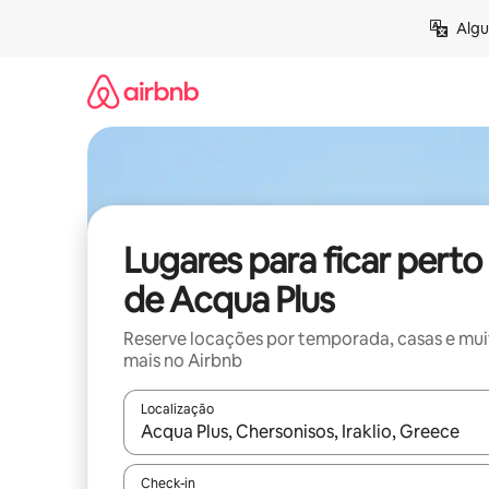
Pular
Algu
para
o
conteúdo
Lugares para ficar perto
de Acqua Plus
Reserve locações por temporada, casas e mu
mais no Airbnb
Localização
Quando os resultados estiverem disponíveis, expl
Check-in