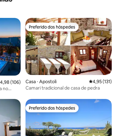
Preferido dos hóspedes
Preferido dos hóspedes
Casa ⋅ Apostoli
4,95 de uma avaliação 
4,95 (131)
,98 de uma avaliação média de 5, 106 avaliações
4,98 (106)
ções
Camari tradicional de casa de pedra
na no
Preferido dos hóspedes
Preferido dos hóspedes