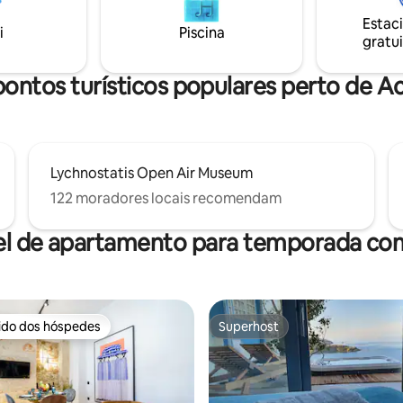
do em 2020 com uma cama king
para trabalho, férias ou apenas
Estac
inha totalmente equipada com
de uma escapada de bem-estar
i
Piscina
gratui
Nespresso e uma churrasqueira
algumas noites, este loft tem a
es privadas relaxantes.
cada um de nós.
ontos turísticos populares perto de A
Lychnostatis Open Air Museum
122 moradores locais recomendam
el de apartamento para temporada com
rido dos hóspedes
Superhost
 melhores preferidos dos hóspedes
Superhost