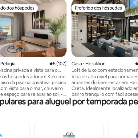
rido dos hóspedes
Preferido dos hóspedes
 melhores preferidos dos hóspedes
Preferido dos hóspedes
 média de 5, 4 avaliações
a Pelagia
5 de uma avaliação média de 5, 107 avalia
5 (107)
Casa ⋅ Heraklion
4
iscina privada e vista para o
Loft de luxo com estacioname
para a praia
gratuito, banho turco e sauna.
ue os hóspedes adoram Kokomo
Vida de alto nível para nômades 
aíso da piscina privativa: piscina
amantes do bem-estar em Hera
com vista para o mar, chuveiro
Creta. Idealmente localizado em um
e e espaço para relaxar ao sol. •
bairro tranquilo com fácil acess
lares para aluguel por temporada pe
o costeira privilegiada: a
estrada nacional E75 para viag
0 m da bela praia de Lygaria,
dia e dias de praia. Tem estac
 calmas e turquesa e fácil
protegido gratuito. A construç
 Mar Egeu. • Conectividade e
terminou em novembro de 202
mento contínuos: Wi-Fi rápido
135 m² em três andares e é con
ps e Cosmote TV em uma HDTV
com materiais premium e conf
• Confortos modernos:
mente. Se você quiser ficar em