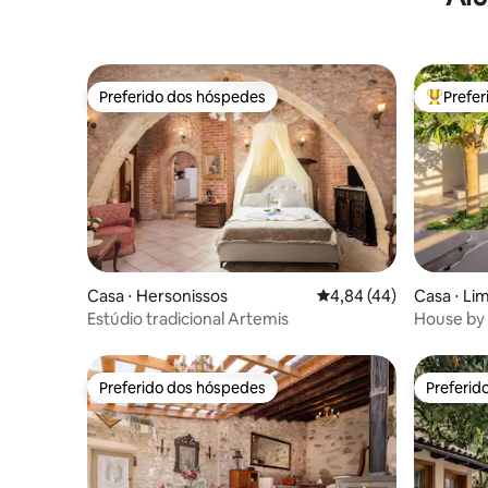
Preferido dos hóspedes
Prefe
Preferido dos hóspedes
Entre os
Casa ⋅ Hersonissos
4,84 de uma avaliação 
4,84 (44)
Casa ⋅ Li
Estúdio tradicional Artemis
House by 
parking!
Preferido dos hóspedes
Preferid
Preferido dos hóspedes
Preferid