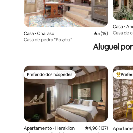
Casa ⋅ An
on, Crete
Casa de c
Casa ⋅ Charaso
5 de uma avaliação 
5 (19)
reformad
Casa de pedra "Ραχάτι"
Aluguel po
Preferido dos hóspedes
Prefe
Preferido dos hóspedes
Entre os
Apartamento ⋅ Heraklion
4,96 de uma avaliação m
4,96 (137)
Apartamen