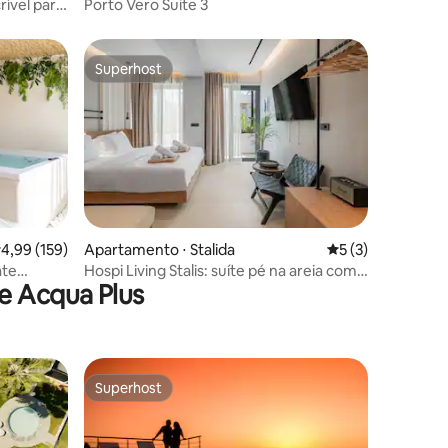
rível para
Porto Vero Suite 3
Superhost
os hóspedes
Superhost
ções
,99 de uma avaliação média de 5, 159 avaliações
4,99 (159)
Apartamento ⋅ Stalida
5 de uma avaliaçã
5 (3)
ate
Hospi Living Stalis: suíte pé na areia com
e Acqua Plus
jacuzzi 3
Superhost
Superhost