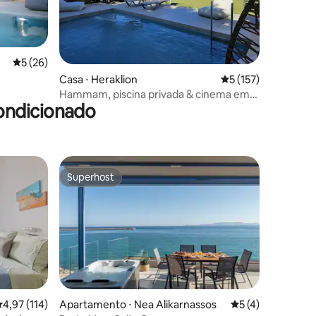
5 de uma avaliação média de 5, 26 avaliações
5 (26)
ções
Casa ⋅ Heraklion
5 de uma avaliação 
5 (157)
Hammam, piscina privada & cinema em
ondicionado
casa - Green Sight
Superhost
os hóspedes
Superhost
,97 de uma avaliação média de 5, 114 avaliações
4,97 (114)
Apartamento ⋅ Nea Alikarnassos
5 de uma avaliaçã
5 (4)
ções