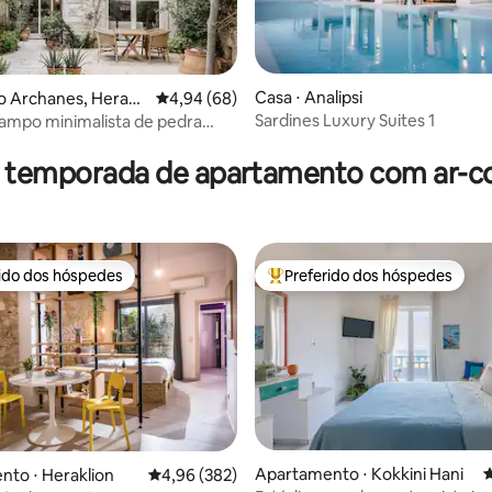
Casa ⋅ Analipsi
o Archanes, Herakli
4,94 de uma avaliação média de 5, 68 avalia
4,94 (68)
Sardines Luxury Suites 1
ampo minimalista de pedra
média de 5, 19 avaliações
a
r temporada de apartamento com ar-c
rido dos hóspedes
Preferido dos hóspedes
 melhores preferidos dos hóspedes
Entre os melhores preferidos d
édia de 5, 137 avaliações
Apartamento ⋅ Kokkini Hani
4
to ⋅ Heraklion
4,96 de uma avaliação média de 5, 382 avalia
4,96 (382)