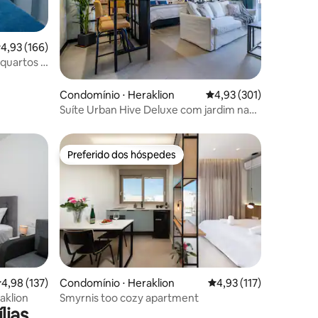
,93 de uma avaliação média de 5, 166 avaliações
4,93 (166)
quartos e
ções
Condomínio ⋅ Heraklion
4,93 de uma avaliação 
4,93 (301)
Suíte Urban Hive Deluxe com jardim na
cobertura em Heraklion
Preferido dos hóspedes
os hóspedes
Preferido dos hóspedes
ções
,98 de uma avaliação média de 5, 137 avaliações
4,98 (137)
Condomínio ⋅ Heraklion
4,93 de uma avaliação 
4,93 (117)
aklion
Smyrnis too cozy apartment
lias