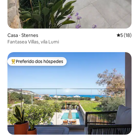
Casa ⋅ Sternes
5 de uma a
5 (18)
Fantasea Villas, vila Lumi
Preferido dos hóspedes
Entre os melhores preferidos dos hóspedes