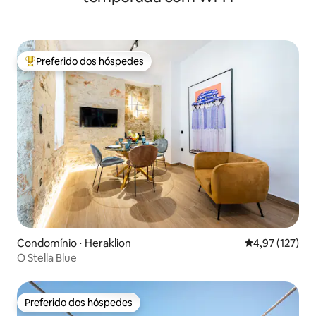
Preferido dos hóspedes
Entre os melhores preferidos dos hóspedes
Condomínio ⋅ Heraklion
4,97 de uma av
4,97 (127)
O Stella Blue
Preferido dos hóspedes
Preferido dos hóspedes