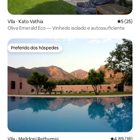
Vila ⋅ Kato Vathia
5 de uma a
5 (25)
Oliva Emerald Eco — Vinhedo isolado e autossuficiente
Preferido dos hóspedes
Preferido dos hóspedes
Vila ⋅ Melidoni Rethymni
4,89 de uma a
4,89 (18)