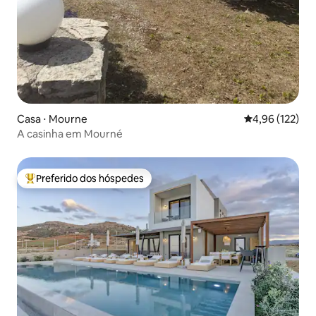
Casa ⋅ Mourne
4,96 de uma av
4,96 (122)
A casinha em Mourné
Preferido dos hóspedes
Entre os melhores preferidos dos hóspedes