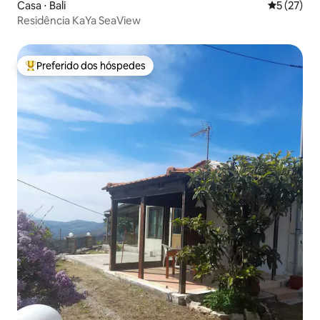
Casa ⋅ Bali
5 de uma a
5 (27)
Residência KaYa SeaView
Preferido dos hóspedes
Entre os melhores preferidos dos hóspedes