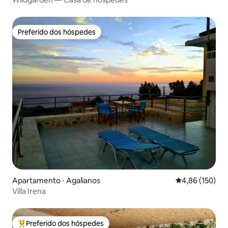
Preferido dos hóspedes
Preferido dos hóspedes
Apartamento ⋅ Agalianos
4,86 de uma av
4,86 (150)
Villa Irena
Preferido dos hóspedes
Entre os melhores preferidos dos hóspedes