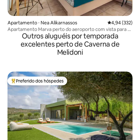
Apartamento ⋅ Nea Alikarnassos
4,94 de uma av
4,94 (332)
Apartamento Marva perto do aeroporto com vista para o
Outros aluguéis por temporada
mar
excelentes perto de Caverna de
Melidoni
Preferido dos hóspedes
Entre os melhores preferidos dos hóspedes