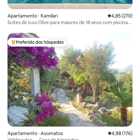
Apartamento ⋅ Kamilari
4,85 de uma av
4,85 (270)
Suítes de luxo Olive para maiores de 18 anos com piscina
aquecida privativa
Preferido dos hóspedes
Entre os melhores preferidos dos hóspedes
Apartamento ⋅ Asomatos
4,98 de uma av
4,98 (176)
Wildgarden — Casa de hóspedes