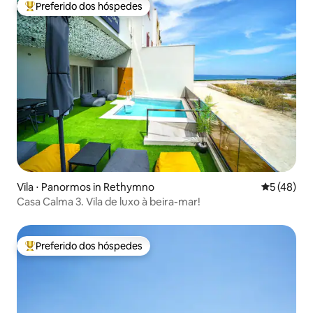
Preferido dos hóspedes
Entre os melhores preferidos dos hóspedes
Vila ⋅ Panormos in Rethymno
5 de uma a
5 (48)
Casa Calma 3. Vila de luxo à beira-mar!
Preferido dos hóspedes
Entre os melhores preferidos dos hóspedes