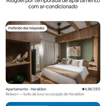
Aluguel por temporada de apartamento
com ar-condicionado
Preferido dos hóspedes
Preferido dos hóspedes
Apartamento ⋅ Heraklion
4,96 de uma av
4,96 (137)
Relaxo I — Suíte de luxo no coração de Heraklion