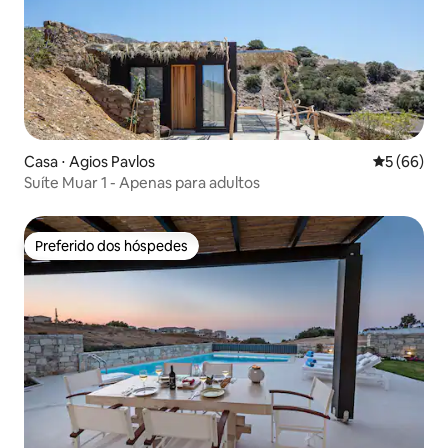
Casa ⋅ Agios Pavlos
5 de uma a
5 (66)
Suíte Muar 1 - Apenas para adultos
Preferido dos hóspedes
Preferido dos hóspedes