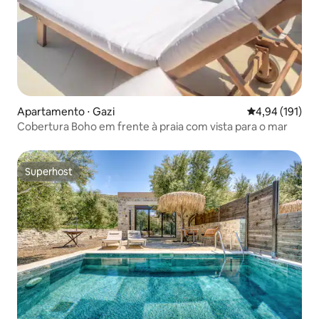
Apartamento ⋅ Gazi
4,94 de uma av
4,94 (191)
Cobertura Boho em frente à praia com vista para o mar
Superhost
Superhost