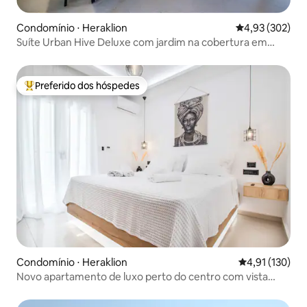
Condomínio ⋅ Heraklion
4,93 de uma av
4,93 (302)
Suíte Urban Hive Deluxe com jardim na cobertura em
Heraklion
Preferido dos hóspedes
Entre os melhores preferidos dos hóspedes
Condomínio ⋅ Heraklion
4,91 de uma av
4,91 (130)
Novo apartamento de luxo perto do centro com vista
para o jardim