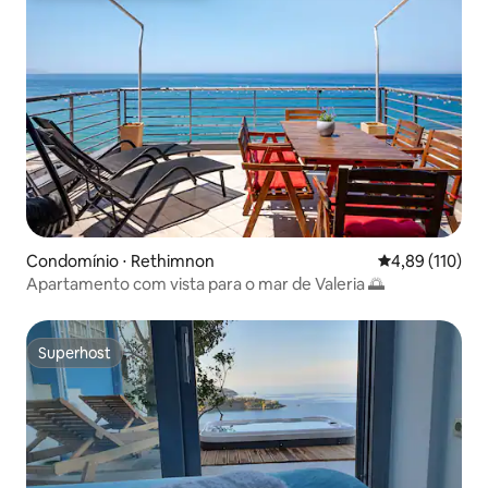
Condomínio ⋅ Rethimnon
4,89 de uma av
4,89 (110)
Apartamento com vista para o mar de Valeria 🌅
Superhost
Superhost