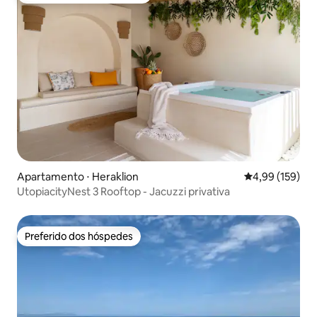
Apartamento ⋅ Heraklion
4,99 de uma av
4,99 (159)
UtopiacityNest 3 Rooftop - Jacuzzi privativa
Preferido dos hóspedes
Preferido dos hóspedes