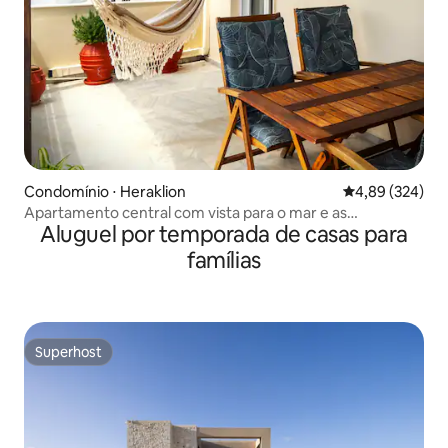
Condomínio ⋅ Heraklion
4,89 de uma ava
4,89 (324)
Apartamento central com vista para o mar e as
Aluguel por temporada de casas para
montanhas
famílias
Superhost
Superhost