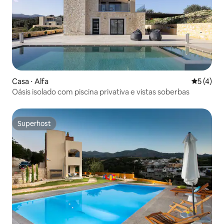
Casa ⋅ Alfa
5 de uma 
5 (4)
Oásis isolado com piscina privativa e vistas soberbas
Superhost
Superhost