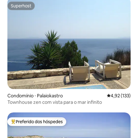
Superhost
Superhost
Condomínio ⋅ Palaiokastro
4,92 de uma av
4,92 (133)
Townhouse zen com vista para o mar infinito
Preferido dos hóspedes
Entre os melhores preferidos dos hóspedes