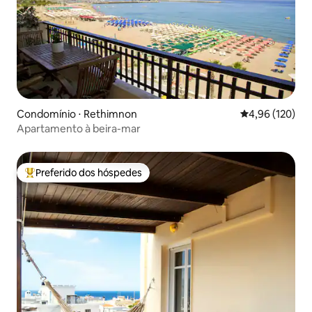
Condomínio ⋅ Rethimnon
4,96 de uma av
4,96 (120)
Apartamento à beira-mar
Preferido dos hóspedes
Entre os melhores preferidos dos hóspedes