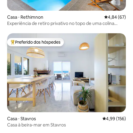
Casa ⋅ Rethimnon
4,84 de uma a
4,84 (67)
Experiência de retiro privativo no topo de uma colina
cretense!
Preferido dos hóspedes
Entre os melhores preferidos dos hóspedes
Casa ⋅ Stavros
4,99 de uma av
4,99 (156)
Casa à beira-mar em Stavros