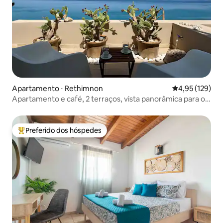
Apartamento ⋅ Rethimnon
4,95 de uma av
4,95 (129)
Apartamento e café, 2 terraços, vista panorâmica para o
mar
Preferido dos hóspedes
Entre os melhores preferidos dos hóspedes