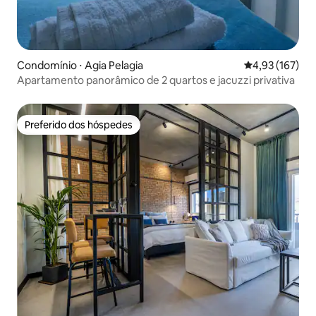
Condomínio ⋅ Agia Pelagia
4,93 de uma av
4,93 (167)
Apartamento panorâmico de 2 quartos e jacuzzi privativa
Preferido dos hóspedes
Preferido dos hóspedes