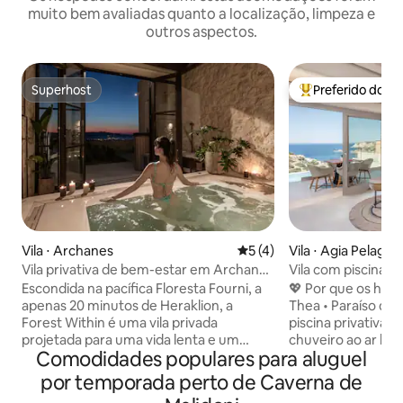
muito bem avaliadas quanto a localização, limpeza e
outros aspectos.
Superhost
Preferido dos 
Superhost
Entre os melhore
Vila ⋅ Archanes
5 de uma avaliação média d
5 (4)
Vila ⋅ Agia Pelagia
Vila privativa de bem-estar em Archanes
Vila com piscina pr
– floresta ao seu redor
mar, 400 para a pr
Escondida na pacífica Floresta Fourni, a
💖 Por que os hó
apenas 20 minutos de Heraklion, a
Thea • Paraíso da p
Forest Within é uma vila privada
piscina privativa c
projetada para uma vida lenta e um
chuveiro ao ar livr
Comodidades populares para aluguel
descanso profundo. Situada em uma
ao sol. • Localizaçã
propriedade de 8 mil m², esta casa de
a apenas 600 m da 
por temporada perto de Caverna de
156 m² oferece total privacidade, vista
com águas calmas 