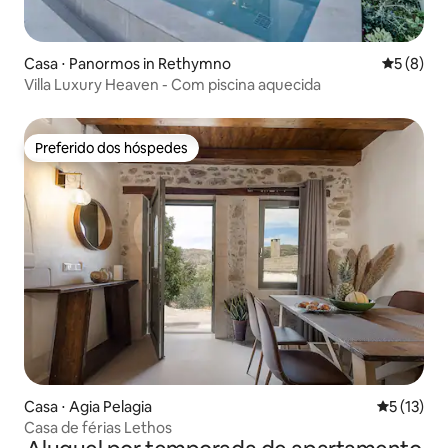
Casa ⋅ Panormos in Rethymno
5 de uma 
5 (8)
Villa Luxury Heaven - Com piscina aquecida
Preferido dos hóspedes
Preferido dos hóspedes
Casa ⋅ Agia Pelagia
5 de uma a
5 (13)
Casa de férias Lethos