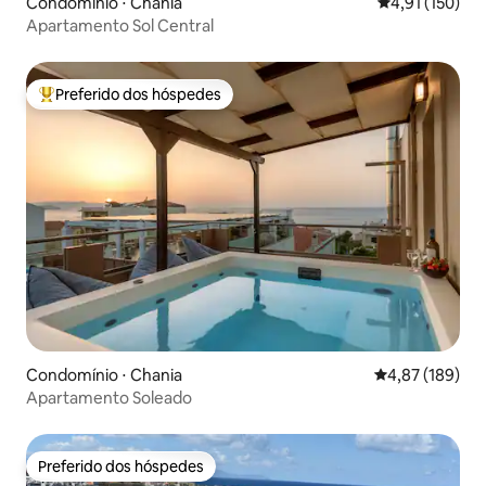
Condomínio ⋅ Chania
4,91 de uma av
4,91 (150)
Apartamento Sol Central
Preferido dos hóspedes
Entre os melhores preferidos dos hóspedes
Condomínio ⋅ Chania
4,87 de uma av
4,87 (189)
Apartamento Soleado
Preferido dos hóspedes
Preferido dos hóspedes