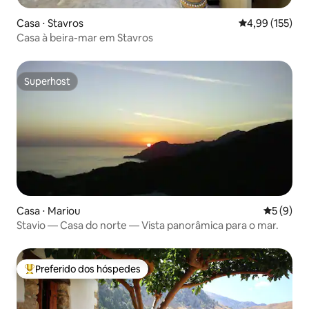
Casa ⋅ Stavros
4,99 de uma av
4,99 (155)
Casa à beira-mar em Stavros
Superhost
Superhost
Casa ⋅ Mariou
5 de uma 
5 (9)
Stavio — Casa do norte — Vista panorâmica para o mar.
Preferido dos hóspedes
Entre os melhores preferidos dos hóspedes