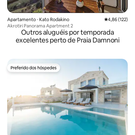
Apartamento ⋅ Kato Rodakino
4,86 de uma av
4,86 (122)
Akrotiri Panorama Apartment 2
Outros aluguéis por temporada
excelentes perto de Praia Damnoni
Preferido dos hóspedes
Preferido dos hóspedes