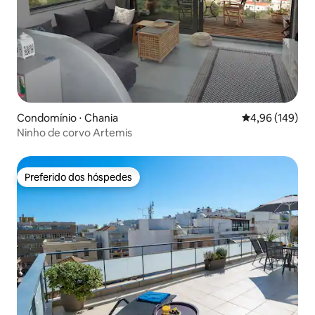
Condomínio ⋅ Chania
4,96 de uma av
4,96 (149)
Ninho de corvo Artemis
Preferido dos hóspedes
Preferido dos hóspedes