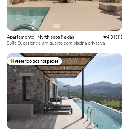
Apartamento ⋅ Myrthianos Plakias
4,91 de uma a
4,91 (11)
Suíte Superior de um quarto com piscina privativa
Preferido dos hóspedes
Entre os melhores preferidos dos hóspedes