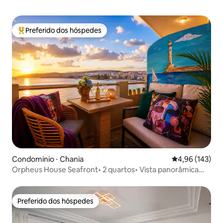
Preferido dos hóspedes
Entre os melhores preferidos dos hóspedes
Condomínio ⋅ Chania
4,96 de uma av
4,96 (143)
Orpheus House Seafront• 2 quartos• Vista panorâmica
para o mar
Preferido dos hóspedes
Preferido dos hóspedes