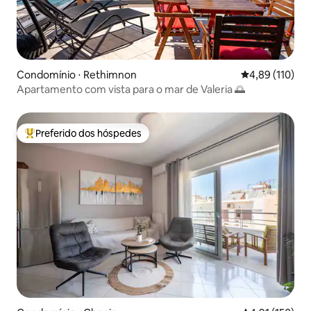
Condomínio ⋅ Rethimnon
4,89 de uma av
4,89 (110)
Apartamento com vista para o mar de Valeria 🌅
Preferido dos hóspedes
Entre os melhores preferidos dos hóspedes