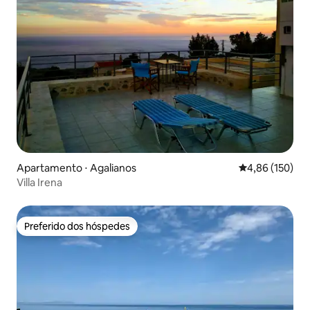
Apartamento ⋅ Agalianos
4,86 de uma av
4,86 (150)
Villa Irena
Preferido dos hóspedes
Preferido dos hóspedes