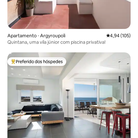
Apartamento ⋅ Argyroupoli
4,94 de uma av
4,94 (105)
Quintana, uma vila júnior com piscina privativa!
Preferido dos hóspedes
Entre os melhores preferidos dos hóspedes