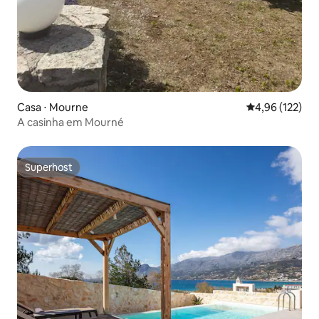
Casa ⋅ Mourne
4,96 de uma av
4,96 (122)
A casinha em Mourné
Superhost
Superhost