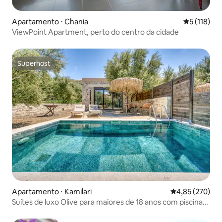
Apartamento ⋅ Chania
5 de uma av
5 (118)
ViewPoint Apartment, perto do centro da cidade
Superhost
Superhost
Apartamento ⋅ Kamilari
4,85 de uma av
4,85 (270)
Suítes de luxo Olive para maiores de 18 anos com piscina
aquecida privativa