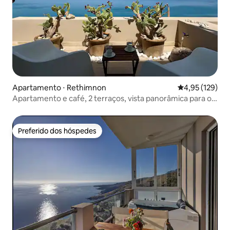
Apartamento ⋅ Rethimnon
4,95 de uma av
4,95 (129)
Apartamento e café, 2 terraços, vista panorâmica para o
mar
Preferido dos hóspedes
Preferido dos hóspedes