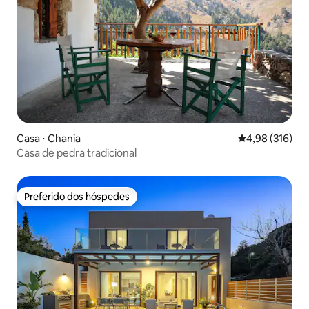
Casa ⋅ Chania
4,98 de uma av
4,98 (316)
Casa de pedra tradicional
Preferido dos hóspedes
Preferido dos hóspedes