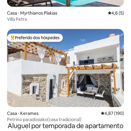
Casa ⋅ Myrthianos Plakias
4,6 de uma 
4,6 (5)
Villa Petra
Preferido dos hóspedes
Entre os melhores preferidos dos hóspedes
Casa ⋅ Kerames
4,87 de uma av
4,87 (190)
Petrino paradosiako(casa tradicional)
Aluguel por temporada de apartamento