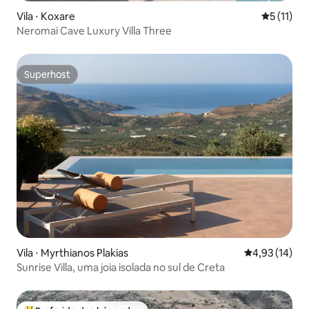
Vila ⋅ Koxare
5 de uma a
5 (11)
Neromai Cave Luxury Villa Three
Superhost
Superhost
Vila ⋅ Myrthianos Plakias
4,93 de uma a
4,93 (14)
Sunrise Villa, uma joia isolada no sul de Creta