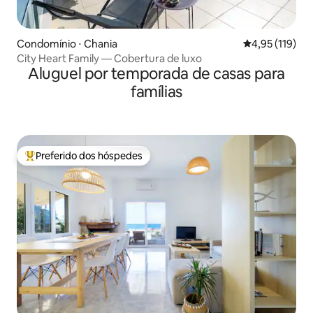
Condomínio ⋅ Chania
4,95 de uma av
4,95 (119)
City Heart Family — Cobertura de luxo
Aluguel por temporada de casas para
famílias
Preferido dos hóspedes
Entre os melhores preferidos dos hóspedes