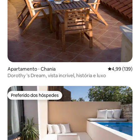
Apartamento ⋅ Chania
4,99 de uma av
4,99 (139)
Dorothy 's Dream, vista incrível, história e luxo
Preferido dos hóspedes
Preferido dos hóspedes