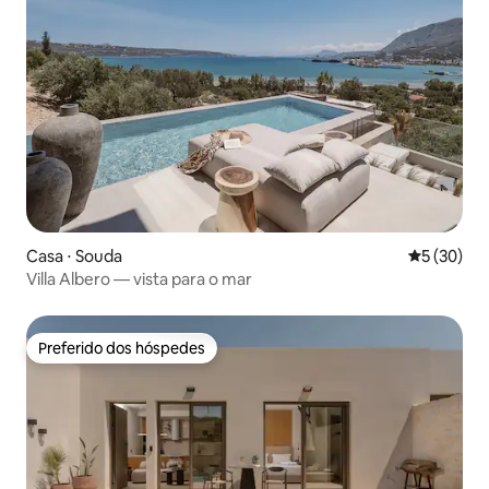
Casa ⋅ Souda
5 de uma a
5 (30)
Villa Albero — vista para o mar
Preferido dos hóspedes
Preferido dos hóspedes