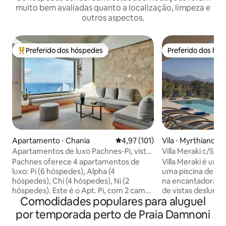
muito bem avaliadas quanto a localização, limpeza e
outros aspectos.
Preferido dos hóspedes
Preferido dos hó
Entre os melhores preferidos dos hóspedes
Preferido dos hó
Apartamento ⋅ Chania
4,97 de uma avaliação média de 
4,97 (101)
Vila ⋅ Myrthianos P
Apartamentos de luxo Pachnes-Pi, vista
Villa Meraki c/SV, 
para o mar, piscina aquecida
perto da praia de
Pachnes oferece 4 apartamentos de
Villa Meraki é um 
luxo: Pi (6 hóspedes), Alpha (4
uma piscina de bord
hóspedes), Chi (4 hóspedes), Ni (2
na encantadora vil
hóspedes). Este é o Apt. Pi, com 2 camas
de vistas deslumb
Comodidades populares para aluguel
king-size em 2 quartos, uma cama de
enquanto relaxa n
casal no sótão, grandes janelas, cortinas
externa, perfeita 
por temporada perto de Praia Damnoni
blackout, varandas e terraço com vista
refeições. A vila 