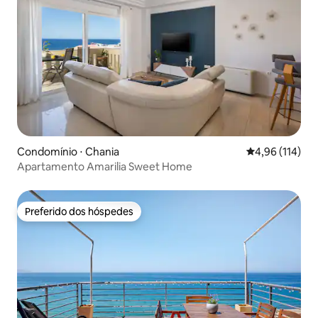
Condomínio ⋅ Chania
4,96 de uma av
4,96 (114)
Apartamento Amarilia Sweet Home
Preferido dos hóspedes
Preferido dos hóspedes