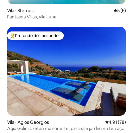
Vila ⋅ Sternes
5 de uma 
5 (5)
Fantasea Villas, vila Luna
Preferido dos hóspedes
Entre os melhores preferidos dos hóspedes
Vila ⋅ Agios Georgios
4,91 de uma a
4,91 (78)
Agia Galini Cretan maisonette, piscina e jardim no terraço