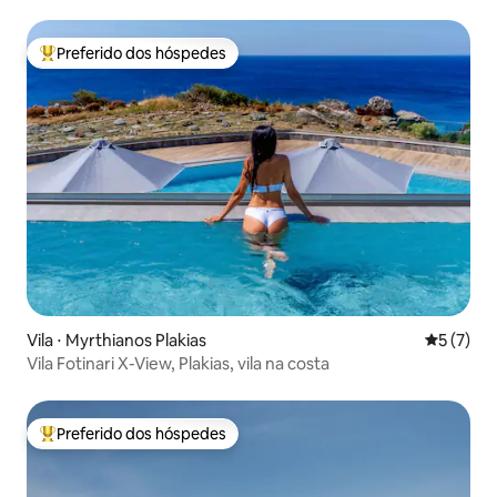
Preferido dos hóspedes
Entre os melhores preferidos dos hóspedes
Vila ⋅ Myrthianos Plakias
5 de uma 
5 (7)
Vila Fotinari X-View, Plakias, vila na costa
Preferido dos hóspedes
Entre os melhores preferidos dos hóspedes