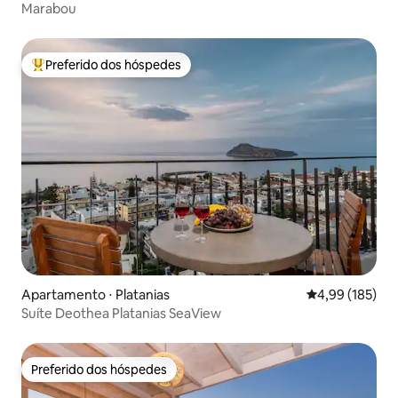
Marabou
Preferido dos hóspedes
Entre os melhores preferidos dos hóspedes
Apartamento ⋅ Platanias
4,99 de uma av
4,99 (185)
Suíte Deothea Platanias SeaView
Preferido dos hóspedes
Preferido dos hóspedes