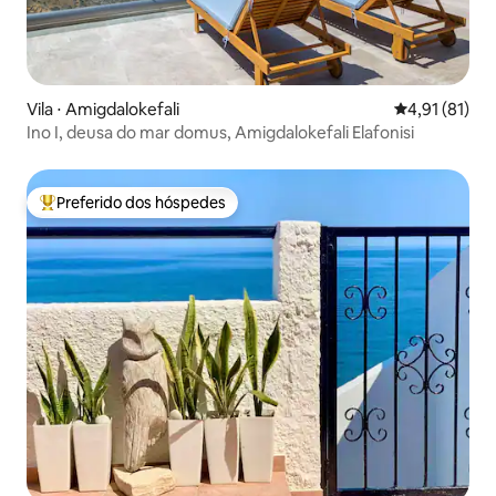
Vila ⋅ Amigdalokefali
4,91 de uma a
4,91 (81)
Ino I, deusa do mar domus, Amigdalokefali Elafonisi
Preferido dos hóspedes
Entre os melhores preferidos dos hóspedes