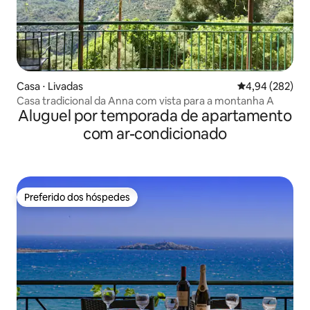
Casa ⋅ Livadas
4,94 de uma ava
4,94 (282)
Casa tradicional da Anna com vista para a montanha A
Aluguel por temporada de apartamento
com ar-condicionado
Preferido dos hóspedes
Preferido dos hóspedes