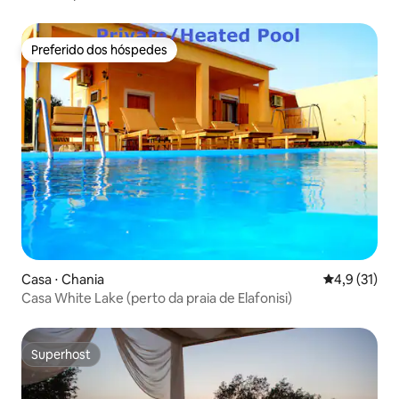
Preferido dos hóspedes
Preferido dos hóspedes
Casa ⋅ Chania
4,9 de uma a
4,9 (31)
Casa White Lake (perto da praia de Elafonisi)
Superhost
Superhost