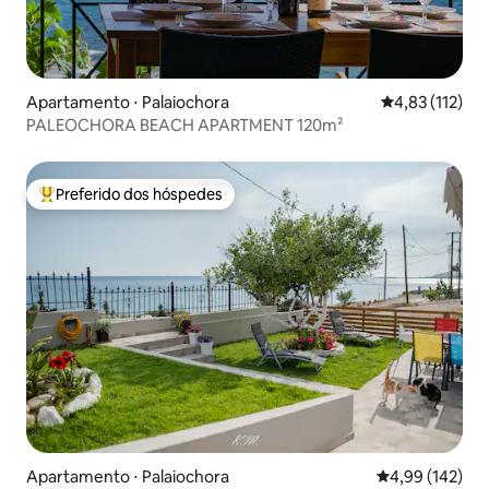
Apartamento ⋅ Palaiochora
4,83 de uma av
4,83 (112)
PALEOCHORA BEACH APARTMENT 120m²
Preferido dos hóspedes
Entre os melhores preferidos dos hóspedes
Apartamento ⋅ Palaiochora
4,99 de uma av
4,99 (142)