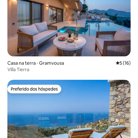
Casa na terra ⋅ Gramvousa
5 de uma a
5 (16)
Villa Tierra
Preferido dos hóspedes
Preferido dos hóspedes