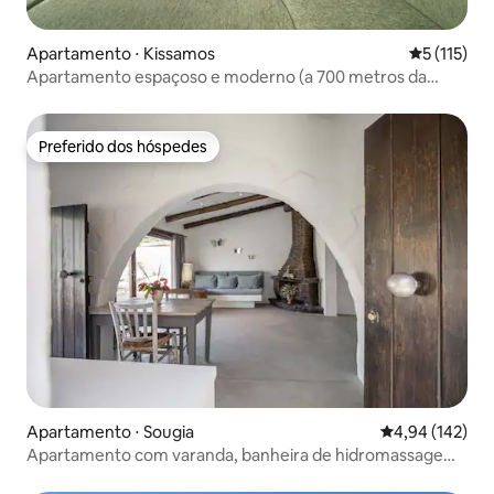
Apartamento ⋅ Kissamos
5 de uma av
5 (115)
Apartamento espaçoso e moderno (a 700 metros da
praia)
Preferido dos hóspedes
Preferido dos hóspedes
Apartamento ⋅ Sougia
4,94 de uma av
4,94 (142)
Apartamento com varanda, banheira de hidromassagem
e vista para a montanha