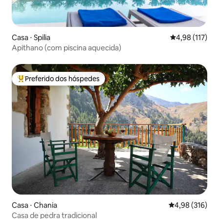
Casa ⋅ Spilia
4,98 de uma av
4,98 (117)
Apithano (com piscina aquecida)
Preferido dos hóspedes
Entre os melhores preferidos dos hóspedes
Casa ⋅ Chania
4,98 de uma av
4,98 (316)
Casa de pedra tradicional