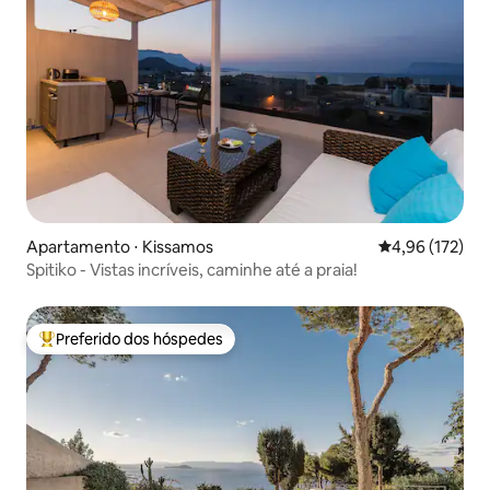
Apartamento ⋅ Kissamos
4,96 de uma av
4,96 (172)
Spitiko - Vistas incríveis, caminhe até a praia!
Preferido dos hóspedes
Entre os melhores preferidos dos hóspedes