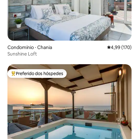
Condomínio ⋅ Chania
4,99 de uma av
4,99 (170)
Sunshine Loft
Preferido dos hóspedes
Entre os melhores preferidos dos hóspedes