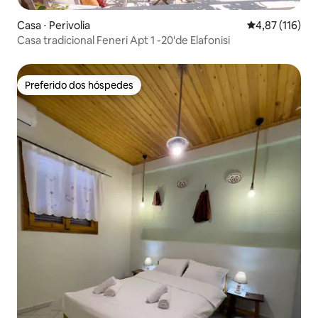
Casa ⋅ Perivolia
4,87 de uma av
4,87 (116)
Casa tradicional Feneri Apt 1 -20'de Elafonisi
Preferido dos hóspedes
Preferido dos hóspedes