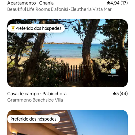
Apartamento ⋅ Chania
4,94 de uma a
4,94 (17)
Beautiful Life Rooms Elafonisi -Eleutheria Vista Mar
Preferido dos hóspedes
Entre os melhores preferidos dos hóspedes
Casa de campo ⋅ Palaiochora
5 de uma a
5 (44)
Grammeno Beachside Villa
Preferido dos hóspedes
Preferido dos hóspedes