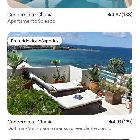
Condomínio ⋅ Chania
4,87 de uma av
4,87 (188)
Apartamento Soleado
Preferido dos hóspedes
Preferido dos hóspedes
Condomínio ⋅ Chania
4,91 de uma av
4,91 (129)
Diotima - Vista para o mar surpreendente com
estacionamento privativo