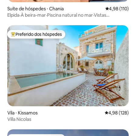
Suíte de hóspedes ⋅ Chania
4,98 de uma av
4,98 (110)
Elpida·À beira-mar·Piscina natural no mar·Vistas
desobstruídas
Preferido dos hóspedes
Entre os melhores preferidos dos hóspedes
Vila ⋅ Kissamos
4,98 de uma av
4,98 (128)
Villa Nicolas