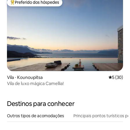
Preferido dos hóspedes
Entre os melhores preferidos dos hóspedes
Vila ⋅ Kounoupitsa
5 de uma a
5 (30)
Vila de luxo mágica Camellia!
Destinos para conhecer
Outros tipos de acomodações
Principais pontos turísticos po