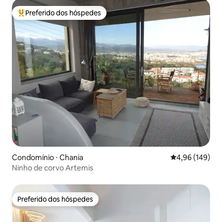
Preferido dos hóspedes
Entre os melhores preferidos dos hóspedes
Condomínio ⋅ Chania
4,96 de uma av
4,96 (149)
Ninho de corvo Artemis
Preferido dos hóspedes
Preferido dos hóspedes