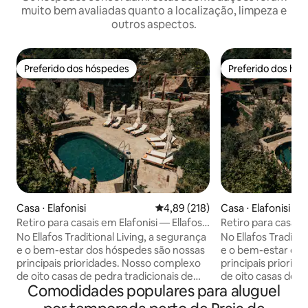
muito bem avaliadas quanto a localização, limpeza e
outros aspectos.
Preferido dos hóspedes
Preferido dos hó
Preferido dos hóspedes
Preferido dos hó
Casa ⋅ Elafonisi
4,89 de uma avaliação média de 
4,89 (218)
Casa ⋅ Elafonisi
Retiro para casais em Elafonisi — Ellafos
Retiro para casais 
Traditional Living
Traditional Living
No Ellafos Traditional Living, a segurança
No Ellafos Traditio
e o bem-estar dos hóspedes são nossas
e o bem-estar dos
principais prioridades. Nosso complexo
principais prioridades. Nosso c
de oito casas de pedra tradicionais de
de oito casas de p
Comodidades populares para aluguel
estilo cretense foi cuidadosamente
estilo cretense f
projetado para adultos que buscam
projetado para ad