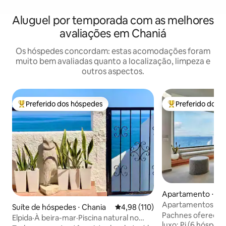
Aluguel por temporada com as melhores
avaliações em Chaniá
Os hóspedes concordam: estas acomodações foram
muito bem avaliadas quanto a localização, limpeza e
outros aspectos.
Preferido dos hóspedes
Preferido dos 
Entre os melhores preferidos dos hóspedes
Entre os melhore
Apartamento ⋅ Ch
Apartamentos de l
Suíte de hóspedes ⋅ Chania
4,98 de uma avaliação média de 
4,98 (110)
para o mar, piscin
Pachnes oferece 
Elpida·À beira-mar·Piscina natural no
luxo: Pi (6 hóspede