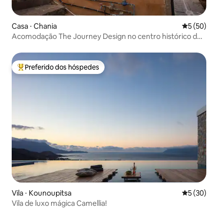
Casa ⋅ Chania
5 de uma a
5 (50)
Acomodação The Journey Design no centro histórico de
Chania
Preferido dos hóspedes
Entre os melhores preferidos dos hóspedes
Vila ⋅ Kounoupitsa
5 de uma a
5 (30)
Vila de luxo mágica Camellia!