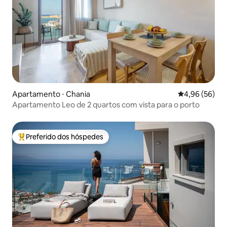
Apartamento ⋅ Chania
4,96 de uma a
4,96 (56)
Apartamento Leo de 2 quartos com vista para o porto
Preferido dos hóspedes
Entre os melhores preferidos dos hóspedes