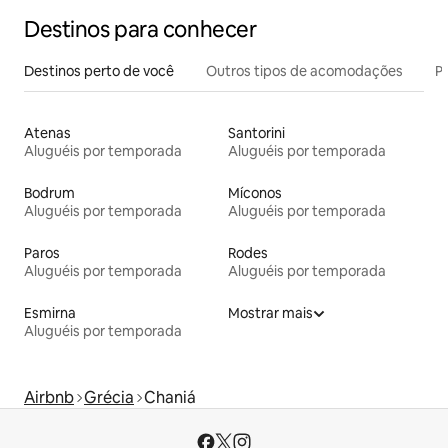
Destinos para conhecer
Destinos perto de você
Outros tipos de acomodações
Pr
Atenas
Santorini
Aluguéis por temporada
Aluguéis por temporada
Bodrum
Míconos
Aluguéis por temporada
Aluguéis por temporada
Paros
Rodes
Aluguéis por temporada
Aluguéis por temporada
Esmirna
Mostrar mais
Aluguéis por temporada
Airbnb
Grécia
Chaniá