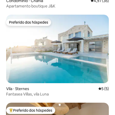
Condomínio ⋅ Chania
4,97 de uma a
4,97 (35)
Apartamento boutique J&K
Preferido dos hóspedes
Preferido dos hóspedes
Vila ⋅ Sternes
5 de uma 
5 (5)
Fantasea Villas, vila Luna
Preferido dos hóspedes
Entre os melhores preferidos dos hóspedes