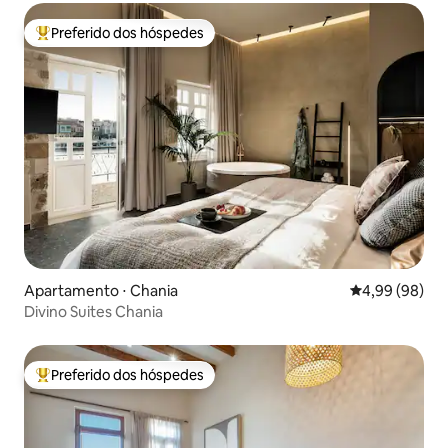
Preferido dos hóspedes
Entre os melhores preferidos dos hóspedes
Apartamento ⋅ Chania
4,99 de uma av
4,99 (98)
Divino Suites Chania
Preferido dos hóspedes
Entre os melhores preferidos dos hóspedes