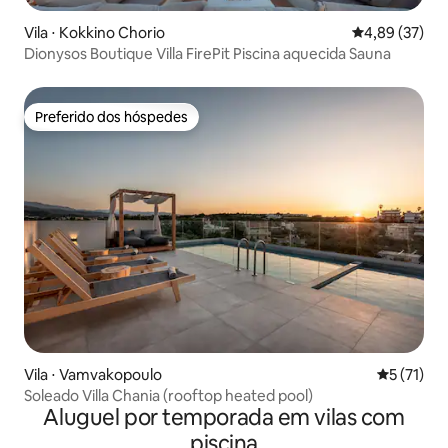
Vila ⋅ Kokkino Chorio
4,89 de uma a
4,89 (37)
Dionysos Boutique Villa FirePit Piscina aquecida Sauna
Preferido dos hóspedes
Preferido dos hóspedes
Vila ⋅ Vamvakopoulo
5 de uma a
5 (71)
Soleado Villa Chania (rooftop heated pool)
Aluguel por temporada em vilas com
piscina