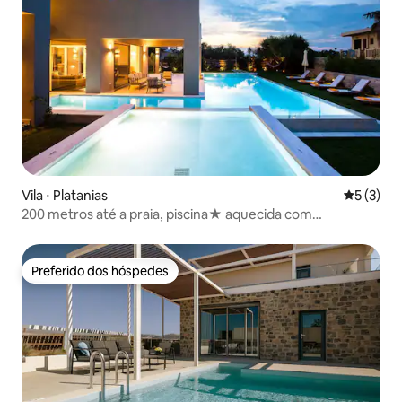
Vila ⋅ Platanias
5 de uma 
5 (3)
200 metros até a praia, piscina★ aquecida com
hidromassagem e ★churrasqueira
Preferido dos hóspedes
Preferido dos hóspedes