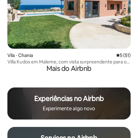
Vila ⋅ Chania
5 de uma a
5 (51)
Villa Kudos em Maleme, com vista surpreendente para o
Mais do Airbnb
mar
Experiências no Airbnb
Experimente algo novo