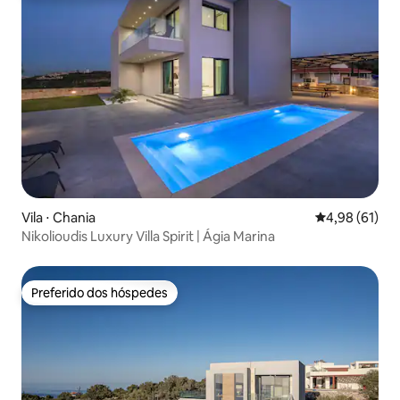
Vila ⋅ Chania
4,98 de uma a
4,98 (61)
Nikolioudis Luxury Villa Spirit | Ágia Marina
Preferido dos hóspedes
Preferido dos hóspedes