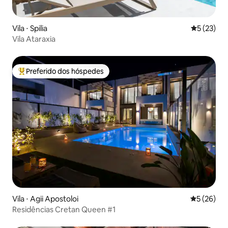
Vila ⋅ Spilia
5 de uma a
5 (23)
Vila Ataraxia
Preferido dos hóspedes
Entre os melhores preferidos dos hóspedes
Vila ⋅ Agii Apostoloi
5 de uma a
5 (26)
Residências Cretan Queen #1