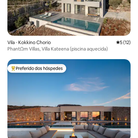
Vila ⋅ Kokkino Chorio
5 de uma a
5 (12)
PhantΩm Villas, Villa Kateena (piscina aquecida)
Preferido dos hóspedes
Entre os melhores preferidos dos hóspedes