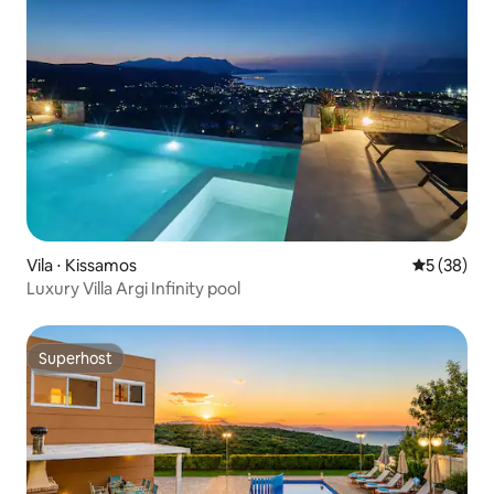
Vila ⋅ Kissamos
5 de uma a
5 (38)
Luxury Villa Argi Infinity pool
Superhost
Superhost