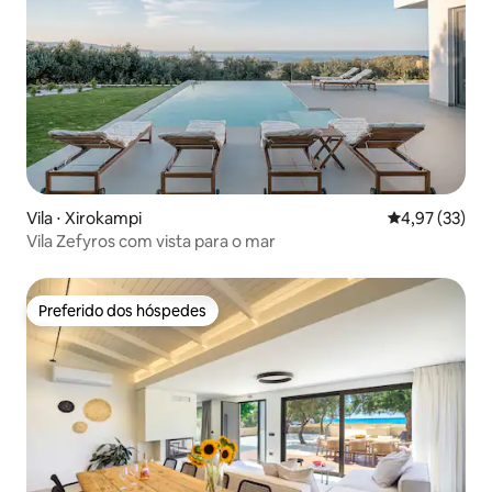
Vila ⋅ Xirokampi
4,97 de uma a
4,97 (33)
Vila Zefyros com vista para o mar
Preferido dos hóspedes
Preferido dos hóspedes