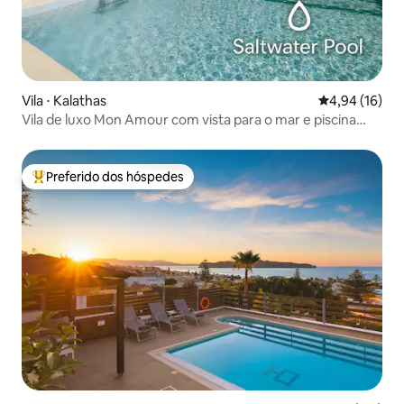
Vila ⋅ Kalathas
4,94 de uma a
4,94 (16)
Vila de luxo Mon Amour com vista para o mar e piscina
privativa
Preferido dos hóspedes
Entre os melhores preferidos dos hóspedes