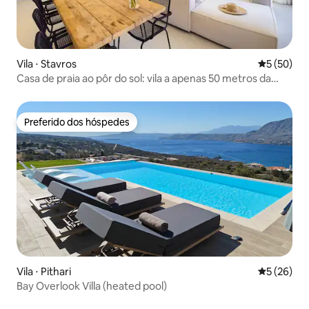
Vila ⋅ Stavros
5 de uma a
5 (50)
Casa de praia ao pôr do sol: vila a apenas 50 metros da
praia
Preferido dos hóspedes
Preferido dos hóspedes
Vila ⋅ Pithari
5 de uma a
5 (26)
Bay Overlook Villa (heated pool)