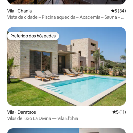
Vila ⋅ Chania
5 de uma a
5 (34)
Vista da cidade – Piscina aquecida – Academia – Sauna – 5
min de carro do centro
Preferido dos hóspedes
Preferido dos hóspedes
Vila ⋅ Daratsos
5 de uma a
5 (11)
Vilas de luxo La Divina — Vila Eftihia