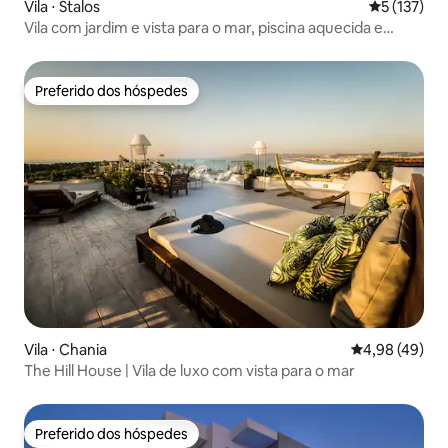
Vila ⋅ Stalos
5 de uma av
5 (137)
Vila com jardim e vista para o mar, piscina aquecida e
sauna
Preferido dos hóspedes
Preferido dos hóspedes
Vila ⋅ Chania
4,98 de uma a
4,98 (49)
The Hill House | Vila de luxo com vista para o mar
Preferido dos hóspedes
Preferido dos hóspedes