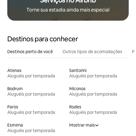
Serviços no Airbnb
Torne sua estadia ainda mais especial
Destinos para conhecer
Destinos perto de você
Outros tipos de acomodações
Pr
Atenas
Santorini
Aluguéis por temporada
Aluguéis por temporada
Bodrum
Míconos
Aluguéis por temporada
Aluguéis por temporada
Paros
Rodes
Aluguéis por temporada
Aluguéis por temporada
Esmirna
Mostrar mais
Aluguéis por temporada