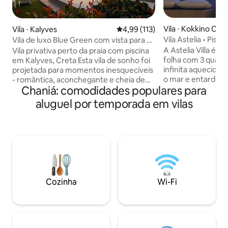
Vila ⋅ Kokkino Cho
Vila ⋅ Kalyves
4,99 de uma avaliação média de 
4,99 (113)
Vila Astelia • Pisci
Vila de luxo Blue Green com vista para o
aquecida
mar, piscina ecológica e jacuzzi
A Astelia Villa é 
Vila privativa perto da praia com piscina
folha com 3 quarto
em Kalyves, Creta Esta vila de sonho foi
infinita aquecida,
projetada para momentos inesquecíveis
o mar e entardece
- romântica, aconchegante e cheia de
Chaniá: comodidades populares para
internet ultrarrá
charme. Possui uma piscina privada de
5G de reserva a t
água salgada (sem cloro, apenas
aluguel por temporada em vilas
office em um ambi
relaxamento puro), um cinema em casa
plano aberto e amp
com um projetor para noites de cinema,
livre projetados em
um PS5 para diversão divertida e
limpas, materiais 
vibrações rosa-rosa elegantes que
você e a costa cr
tornam todas as fotos prontas para
terreno elevado e
todos os cantos. Se você está
Rethymno, a pouco
planejando uma escapadela romântica,
de Almyrida, Kalyv
uma viagem divertida com amigos ou
Cozinha
Wi-Fi
multidão.
apenas quer relaxar com estilo, este
lugar tem tudo.