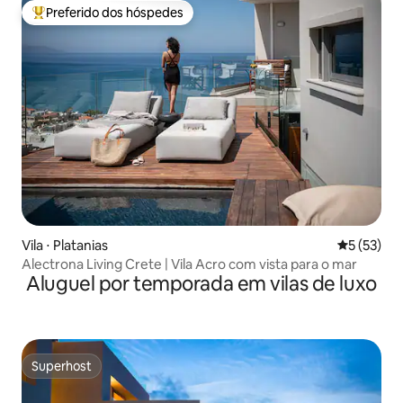
Preferido dos hóspedes
Entre os melhores preferidos dos hóspedes
Vila ⋅ Platanias
5 de uma a
5 (53)
Alectrona Living Crete | Vila Acro com vista para o mar
Aluguel por temporada em vilas de luxo
Superhost
Superhost