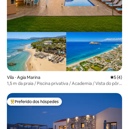
Vila ⋅ Agia Marina
5 de uma 
5 (4)
1,5 m da praia / Piscina privativa / Academia / Vista do pôr
do sol no mar
Preferido dos hóspedes
Entre os melhores preferidos dos hóspedes