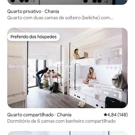
Quarto privativo ⋅ Chania
Quarto com duas camas de solteiro (beliche) com
banheiro privativo
Preferido dos hóspedes
Preferido dos hóspedes
Quarto compartilhado ⋅ Chania
4,84 de uma av
4,84 (148)
Dormitório de 6 camas com banheiro compartilhado