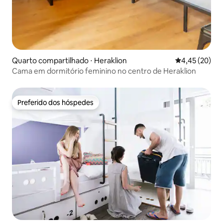
Quarto compartilhado ⋅ Heraklion
4,45 de uma a
4,45 (20)
Cama em dormitório feminino no centro de Heraklion
Preferido dos hóspedes
Preferido dos hóspedes