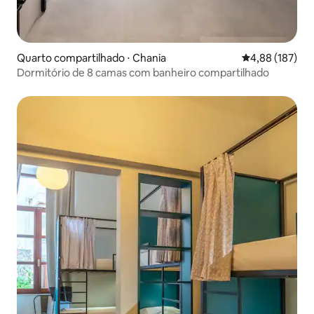
Quarto compartilhado ⋅ Chania
4,88 de uma av
4,88 (187)
Dormitório de 8 camas com banheiro compartilhado