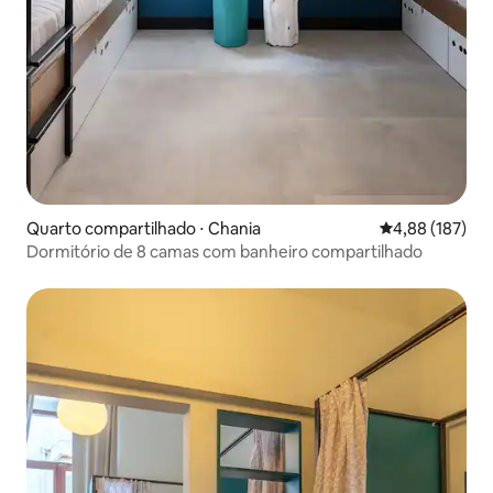
Quarto compartilhado ⋅ Chania
4,88 de uma av
4,88 (187)
Dormitório de 8 camas com banheiro compartilhado