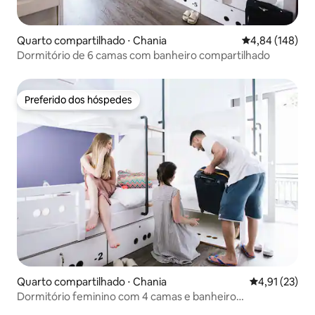
Quarto compartilhado ⋅ Chania
4,84 de uma av
4,84 (148)
Dormitório de 6 camas com banheiro compartilhado
Preferido dos hóspedes
Preferido dos hóspedes
Quarto compartilhado ⋅ Chania
4,91 de uma a
4,91 (23)
Dormitório feminino com 4 camas e banheiro
compartilhado