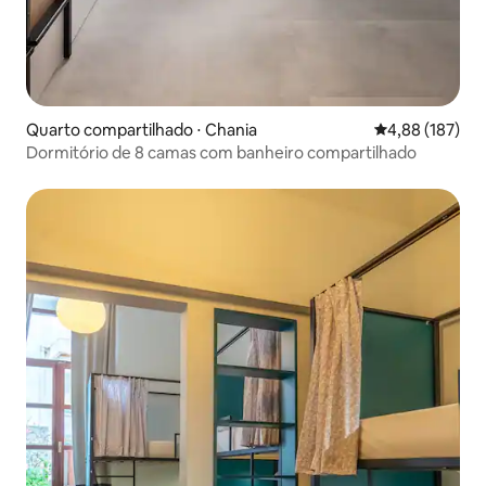
Quarto compartilhado ⋅ Chania
4,88 de uma av
4,88 (187)
Dormitório de 8 camas com banheiro compartilhado