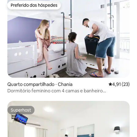
Preferido dos hóspedes
Preferido dos hóspedes
Quarto compartilhado ⋅ Chania
4,91 de uma a
4,91 (23)
Dormitório feminino com 4 camas e banheiro
compartilhado
Superhost
Superhost