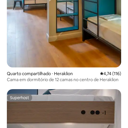
Quarto compartilhado ⋅ Heraklion
4,74 de uma av
4,74 (116)
Cama em dormitório de 12 camas no centro de Heraklion
Superhost
Superhost