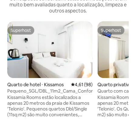
muito bem avaliadas quanto a localização, limpeza e
outros aspectos.
Superhost
Superhost
Superhost
Superhost
Quarto de hotel ⋅ Kissamos
4,61 de uma avaliação média de
4,61 (98)
Quarto privativo ⋅
Pequeno_SGL/DBL_11m2_Cama_Confortável_Ao_Lado_De_B
Quarto com cama 
iluminado e limpo,
Kissamia Rooms estão localizados a
Kissamia Rooms es
noturna
apenas 20 metros da praia de Kissamos
apenas 20 metros 
'Telonio'. Pequenos quartos Dbl/Single
'Telonio'. Os Quartos Duplos Standard (15
(11sq m2) são muito convenientes,
m2) são muito con
escolha rentável e podem acomodar até
econômica e pode
2 adultos. Opcional (NÃO INCL.), café da
adultos. Café da manhã opcional (NÃO
manhã fresco e diversificado por 9,00 €
embutido), fresco 