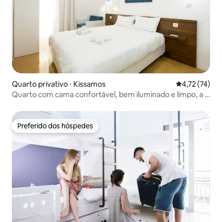
Quarto privativo ⋅ Kissamos
4,72 de uma a
4,72 (74)
Quarto com cama confortável, bem iluminado e limpo, a 2
minutos da vida noturna
Preferido dos hóspedes
Preferido dos hóspedes