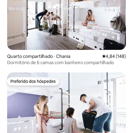
Quarto compartilhado ⋅ Chania
4,84 de uma av
4,84 (148)
Dormitório de 6 camas com banheiro compartilhado
Preferido dos hóspedes
Preferido dos hóspedes