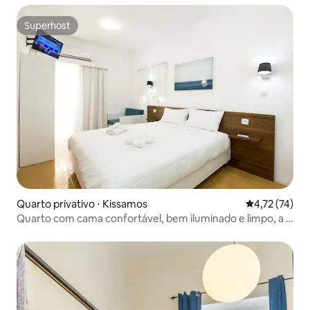
Superhost
Superhost
Quarto privativo ⋅ Kissamos
4,72 de uma a
4,72 (74)
Quarto com cama confortável, bem iluminado e limpo, a 2
minutos da vida noturna