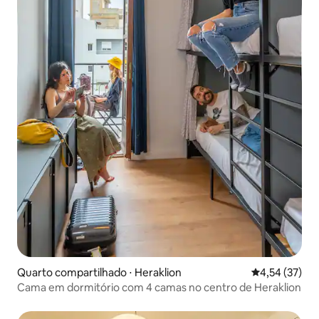
Quarto compartilhado ⋅ Heraklion
4,54 de uma a
4,54 (37)
Cama em dormitório com 4 camas no centro de Heraklion