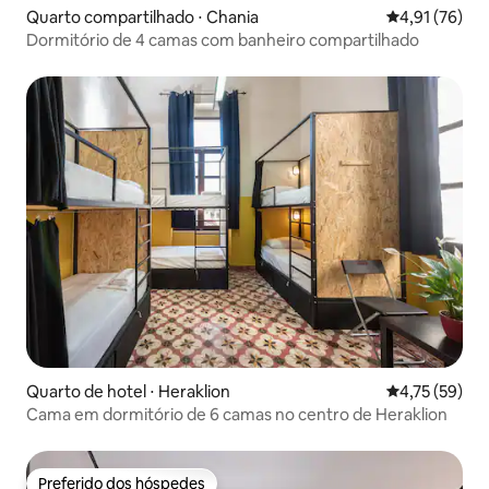
Quarto compartilhado ⋅ Chania
4,91 de uma a
4,91 (76)
Dormitório de 4 camas com banheiro compartilhado
Quarto de hotel ⋅ Heraklion
4,75 de uma a
4,75 (59)
Cama em dormitório de 6 camas no centro de Heraklion
Preferido dos hóspedes