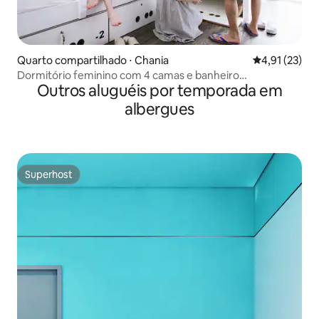
Quarto compartilhado ⋅ Chania
4,91 de uma a
4,91 (23)
Dormitório feminino com 4 camas e banheiro
Outros aluguéis por temporada em
compartilhado
albergues
Superhost
Superhost