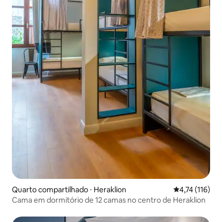
Quarto compartilhado ⋅ Heraklion
4,74 de uma av
4,74 (116)
Cama em dormitório de 12 camas no centro de Heraklion