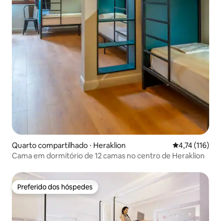
Quarto compartilhado ⋅ Heraklion
4,74 de uma av
4,74 (116)
Cama em dormitório de 12 camas no centro de Heraklion
Preferido dos hóspedes
Preferido dos hóspedes