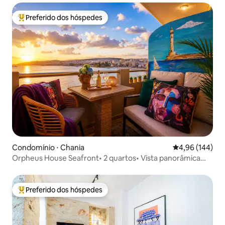
Preferido dos hóspedes
Entre os melhores preferidos dos hóspedes
Condomínio ⋅ Chania
4,96 de uma av
4,96 (144)
Orpheus House Seafront• 2 quartos• Vista panorâmica
para o mar
Preferido dos hóspedes
Entre os melhores preferidos dos hóspedes