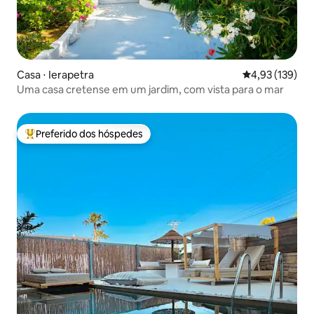
Casa ⋅ Ierapetra
4,93 de uma av
4,93 (139)
Uma casa cretense em um jardim, com vista para o mar
Preferido dos hóspedes
Entre os melhores preferidos dos hóspedes