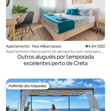
Apartamento ⋅ Nea Alikarnassos
4,94 de uma av
4,94 (332)
Apartamento Marva perto do aeroporto com vista para o
Outros aluguéis por temporada
mar
excelentes perto de Creta
Preferido dos hóspedes
Preferido dos hóspedes