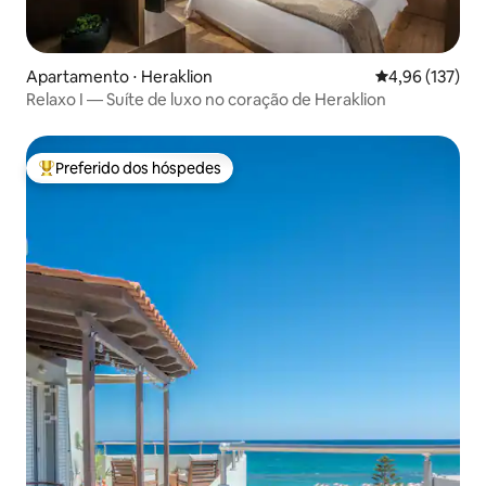
Apartamento ⋅ Heraklion
4,96 de uma av
4,96 (137)
Relaxo I — Suíte de luxo no coração de Heraklion
Preferido dos hóspedes
Entre os melhores preferidos dos hóspedes