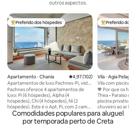
outros aspectos.
Preferido dos hóspedes
Preferido dos 
Entre os melhores preferidos dos hóspedes
Entre os melhore
Apartamento ⋅ Chania
4,97 de uma avaliação média de 
4,97 (102)
Vila ⋅ Agia Pelagia
Apartamentos de luxo Pachnes-Pi, vista
Vila com piscina pr
para o mar, piscina aquecida
mar, 400 para a pr
Pachnes oferece 4 apartamentos de
💖 Por que os hó
luxo: Pi (6 hóspedes), Alpha (4
Thea • Paraíso da p
hóspedes), Chi (4 hóspedes), Ni (2
piscina privativa c
hóspedes). Este é o Apt. Pi, com 2 camas
chuveiro ao ar livr
Comodidades populares para aluguel
king-size em 2 quartos, uma cama de
ao sol. • Localizaçã
casal no sótão, grandes janelas, cortinas
a apenas 600 m da 
por temporada perto de Creta
blackout, varandas e terraço com vista
com águas calmas 
para o horizonte da cidade e paisagens
acesso ao Mar Ege
naturais. O design moderno vem com
entretenimento co