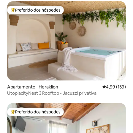
Preferido dos hóspedes
Entre os melhores preferidos dos hóspedes
Apartamento ⋅ Heraklion
4,99 de uma av
4,99 (159)
UtopiacityNest 3 Rooftop - Jacuzzi privativa
Preferido dos hóspedes
Entre os melhores preferidos dos hóspedes