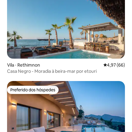
Vila ⋅ Rethimnon
4,97 de uma a
4,97 (66)
Casa Negro - Moradia à beira-mar por etouri
Preferido dos hóspedes
Preferido dos hóspedes