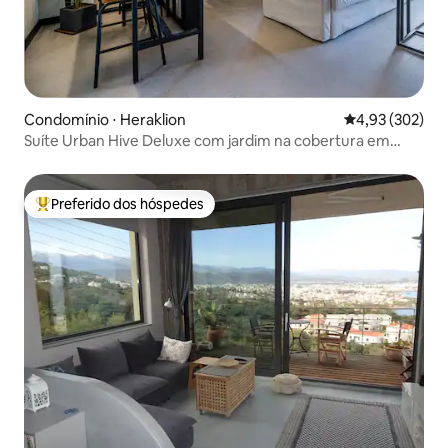
Condomínio ⋅ Heraklion
4,93 de uma av
4,93 (302)
Suíte Urban Hive Deluxe com jardim na cobertura em
Heraklion
Preferido dos hóspedes
Entre os melhores preferidos dos hóspedes