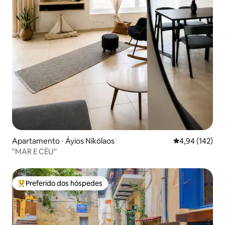
Apartamento ⋅ Áyios Nikólaos
4,94 de uma av
4,94 (142)
''MAR E CÉU''
Preferido dos hóspedes
Entre os melhores preferidos dos hóspedes