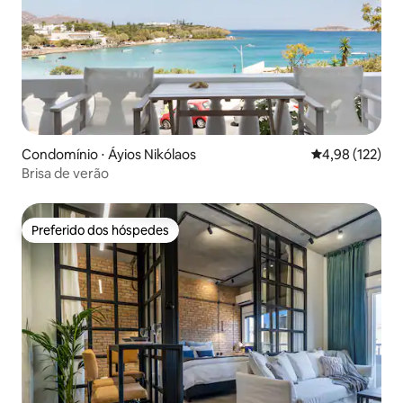
Condomínio ⋅ Áyios Nikólaos
4,98 de uma av
4,98 (122)
Brisa de verão
Preferido dos hóspedes
Preferido dos hóspedes