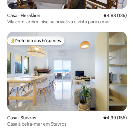
Casa ⋅ Heraklion
4,88 de uma av
4,88 (136)
Vila com jardim, piscina privativa e vista para o mar.
Preferido dos hóspedes
Entre os melhores preferidos dos hóspedes
Casa ⋅ Stavros
4,99 de uma av
4,99 (156)
Casa à beira-mar em Stavros