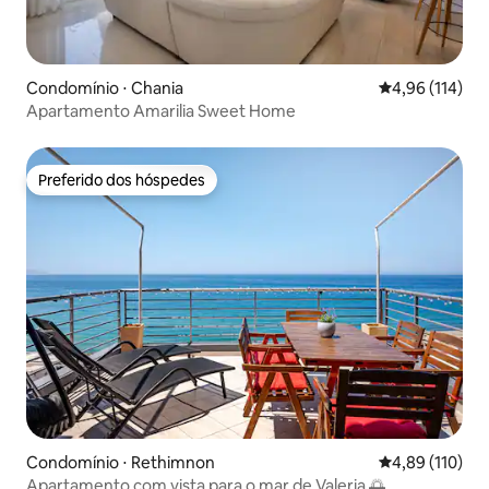
Condomínio ⋅ Chania
4,96 de uma av
4,96 (114)
Apartamento Amarilia Sweet Home
Preferido dos hóspedes
Preferido dos hóspedes
Condomínio ⋅ Rethimnon
4,89 de uma av
4,89 (110)
Apartamento com vista para o mar de Valeria 🌅