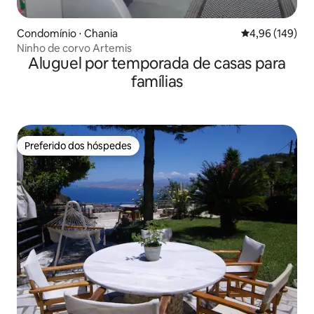
Condomínio ⋅ Chania
4,96 de uma av
4,96 (149)
Ninho de corvo Artemis
Aluguel por temporada de casas para
famílias
Preferido dos hóspedes
Preferido dos hóspedes