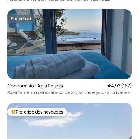
Superhost
Superhost
Condomínio ⋅ Agia Pelagia
4,93 de uma av
4,93 (167)
Apartamento panorâmico de 2 quartos e jacuzzi privativa
Preferido dos hóspedes
Entre os melhores preferidos dos hóspedes