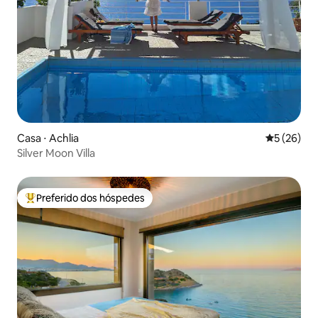
Casa ⋅ Achlia
5 de uma a
5 (26)
Silver Moon Villa
Preferido dos hóspedes
Entre os melhores preferidos dos hóspedes