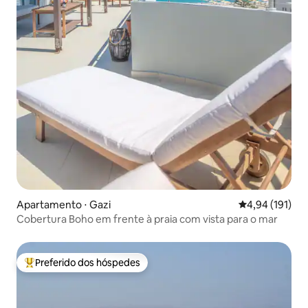
Apartamento ⋅ Gazi
4,94 de uma av
4,94 (191)
Cobertura Boho em frente à praia com vista para o mar
Preferido dos hóspedes
Entre os melhores preferidos dos hóspedes