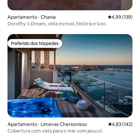
Apartamento ⋅ Chania
4,99 de uma av
4,99 (139)
Dorothy 's Dream, vista incrível, história e luxo
Preferido dos hóspedes
Preferido dos hóspedes
Apartamento ⋅ Limenas Chersonisou
4,83 de uma av
4,83 (142)
Cobertura com vista para o mar com jacuzzi