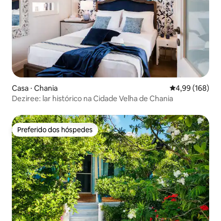
Casa ⋅ Chania
4,99 de uma av
4,99 (168)
Deziree: lar histórico na Cidade Velha de Chania
Preferido dos hóspedes
Preferido dos hóspedes