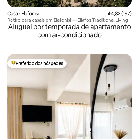
Casa ⋅ Elafonisi
4,83 de uma av
4,83 (197)
Retiro para casais em Elafonisi — Ellafos Traditional Living
Aluguel por temporada de apartamento
com ar-condicionado
Preferido dos hóspedes
Entre os melhores preferidos dos hóspedes