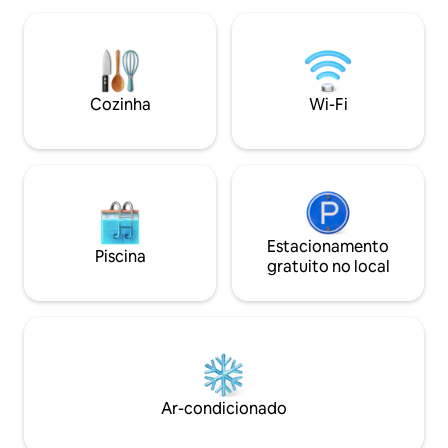
eletrodomésticos de primeira linha.
de 75 Mbps e Co
Desfrute de uma cozinha totalmente
HDTV de 50''. • C
equipada com geladeira, forno, micro-
construído em 20
ondas e área de café. A propriedade
size, cozinha tot
oferece uma grande piscina
máquina Nespres
Cozinha
Wi-Fi
compartilhada e uma piscina para bebês
churrasqueira para
para os quatro apartamentos.
relaxantes.
Estacionamento
Piscina
gratuito no local
Ar-condicionado