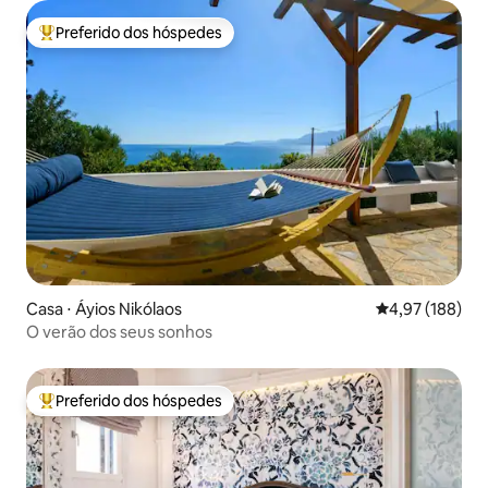
Preferido dos hóspedes
Entre os melhores preferidos dos hóspedes
Casa ⋅ Áyios Nikólaos
4,97 de uma av
4,97 (188)
O verão dos seus sonhos
Preferido dos hóspedes
Entre os melhores preferidos dos hóspedes