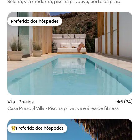
Solena, vila moderna, piscina privativa, perto da praia
Preferido dos hóspedes
Preferido dos hóspedes
Vila ⋅ Prasies
5 de uma a
5 (24)
Casa Prasoul Villa • Piscina privativa e área de fitness
Preferido dos hóspedes
Entre os melhores preferidos dos hóspedes