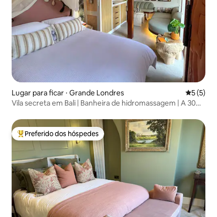
Lugar para ficar ⋅ Grande Londres
5 de uma 
5 (5)
Vila secreta em Bali | Banheira de hidromassagem | A 30
minutos de Londres
Preferido dos hóspedes
Entre os melhores preferidos dos hóspedes