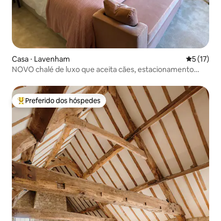
Casa ⋅ Lavenham
5 de uma a
5 (17)
NOVO chalé de luxo que aceita cães, estacionamento
para veículos elétricos, jardim
Preferido dos hóspedes
Entre os melhores preferidos dos hóspedes