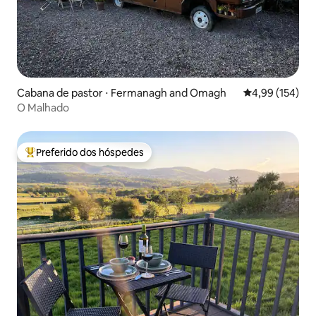
Cabana de pastor ⋅ Fermanagh and Omagh
4,99 de uma av
4,99 (154)
O Malhado
Preferido dos hóspedes
Entre os melhores preferidos dos hóspedes