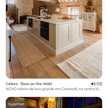
Celeiro ⋅ Stow-on-the-Wold
5 de uma a
5 (12)
NOVO celeiro de luxo grande em Cotswold, no centro de
Stow
Superhost
Superhost