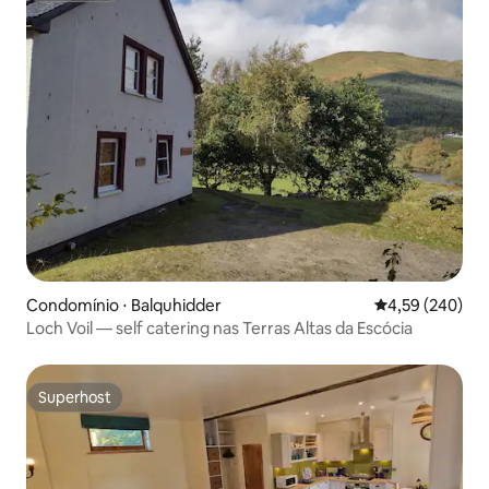
Condomínio ⋅ Balquhidder
4,59 de uma ava
4,59 (240)
Loch Voil — self catering nas Terras Altas da Escócia
Superhost
Superhost