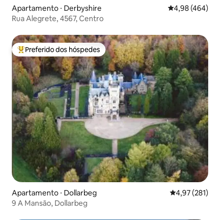
Apartamento ⋅ Derbyshire
4,98 de uma ava
4,98 (464)
Rua Alegrete, 4567, Centro
Preferido dos hóspedes
Entre os melhores preferidos dos hóspedes
Apartamento ⋅ Dollarbeg
4,97 de uma av
4,97 (281)
9 A Mansão, Dollarbeg