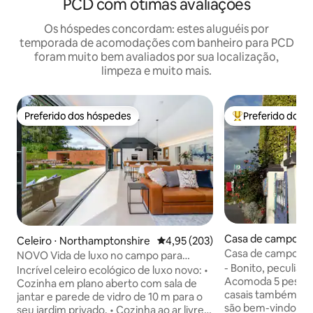
PCD com ótimas avaliações
Os hóspedes concordam: estes aluguéis por
temporada de acomodações com banheiro para PCD
foram muito bem avaliados por sua localização,
limpeza e muito mais.
Preferido dos hóspedes
Preferido dos 
Preferido dos hóspedes
Entre os melhore
Casa de campo ⋅ 
Celeiro ⋅ Northamptonshire
4,95 de uma avaliação média de 
4,95 (203)
Casa de campo co
NOVO Vida de luxo no campo para
15 minutos a pé at
- Bonito, peculiar
família e amigos
Incrível celeiro ecológico de luxo novo: •
Acomoda 5 pessoas
Cozinha em plano aberto com sala de
casais também - A
jantar e parede de vidro de 10 m para o
são bem-vindos po
seu jardim privado. • Cozinha ao ar livre e