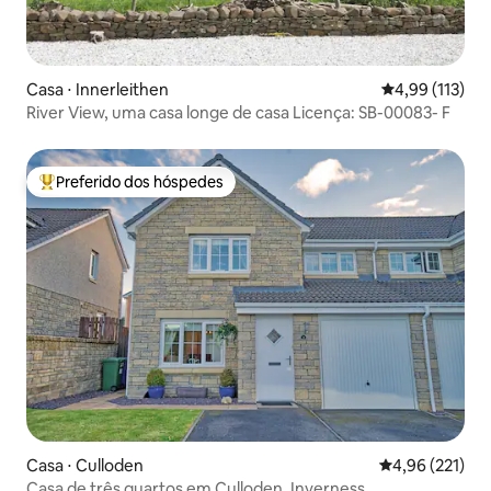
Casa ⋅ Innerleithen
4,99 de uma av
4,99 (113)
River View, uma casa longe de casa Licença: SB-00083- F
Preferido dos hóspedes
Entre os melhores preferidos dos hóspedes
Casa ⋅ Culloden
4,96 de uma av
4,96 (221)
Casa de três quartos em Culloden, Inverness