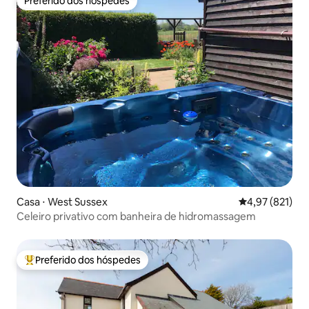
Preferido dos hóspedes
Preferido dos hóspedes
Casa ⋅ West Sussex
4,97 de uma av
4,97 (821)
Celeiro privativo com banheira de hidromassagem
Preferido dos hóspedes
Entre os melhores preferidos dos hóspedes