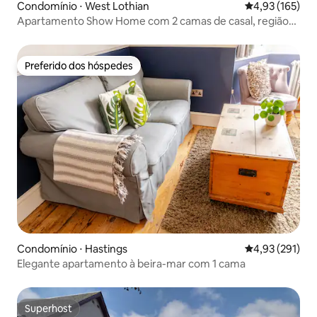
Condomínio ⋅ West Lothian
4,93 de uma av
4,93 (165)
Apartamento Show Home com 2 camas de casal, região
de Bathgate
Preferido dos hóspedes
Preferido dos hóspedes
Condomínio ⋅ Hastings
4,93 de uma av
4,93 (291)
Elegante apartamento à beira-mar com 1 cama
Superhost
Superhost