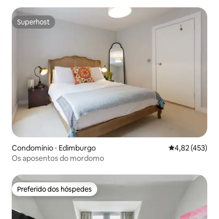
Superhost
Superhost
Condomínio ⋅ Edimburgo
4,82 de uma av
4,82 (453)
Os aposentos do mordomo
Preferido dos hóspedes
Preferido dos hóspedes