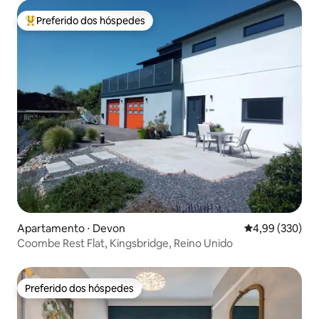
Preferido dos hóspedes
Entre os melhores preferidos dos hóspedes
Apartamento ⋅ Devon
4,99 de uma ava
4,99 (330)
Coombe Rest Flat, Kingsbridge, Reino Unido
Preferido dos hóspedes
Preferido dos hóspedes