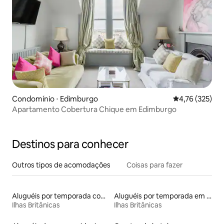
Condomínio ⋅ Edimburgo
4,76 de uma av
4,76 (325)
Apartamento Cobertura Chique em Edimburgo
Destinos para conhecer
Outros tipos de acomodações
Coisas para fazer
Aluguéis por temporada com cama de altura acessível
Aluguéis por temporada em resorts
Ilhas Britânicas
Ilhas Britânicas