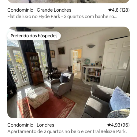
Condomínio ⋅ Grande Londres
4,8 de uma av
4,8 (128)
Flat de luxo no Hyde Park • 2 quartos com banheiro
privativo • Pátio
Preferido dos hóspedes
Preferido dos hóspedes
Condomínio ⋅ Londres
4,93 de uma a
4,93 (96)
Apartamento de 2 quartos no belo e central Belsize Park.