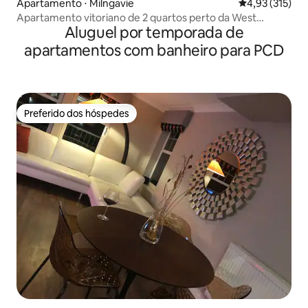
Apartamento ⋅ Milngavie
4,93 de uma av
4,93 (315)
Apartamento vitoriano de 2 quartos perto da West
Aluguel por temporada de
Highland Way, Milngavie
apartamentos com banheiro para PCD
Preferido dos hóspedes
Preferido dos hóspedes