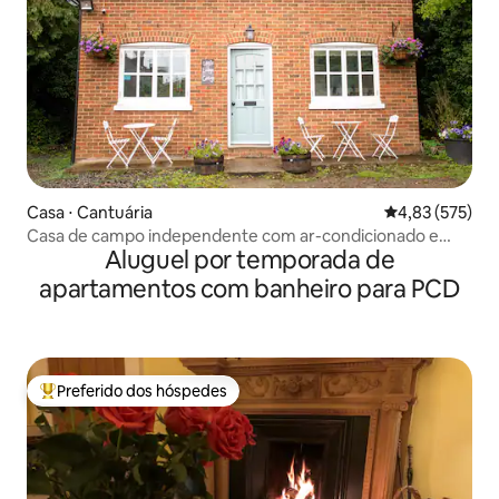
Casa ⋅ Cantuária
4,83 de uma av
4,83 (575)
Casa de campo independente com ar-condicionado e
Aluguel por temporada de
estacionamento
apartamentos com banheiro para PCD
Preferido dos hóspedes
Entre os melhores preferidos dos hóspedes