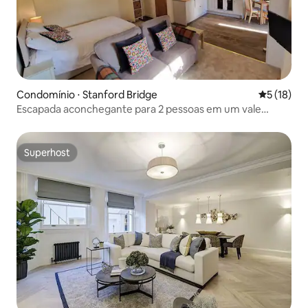
Condomínio ⋅ Stanford Bridge
5 de uma a
5 (18)
Escapada aconchegante para 2 pessoas em um vale
deslumbrante
Superhost
Superhost