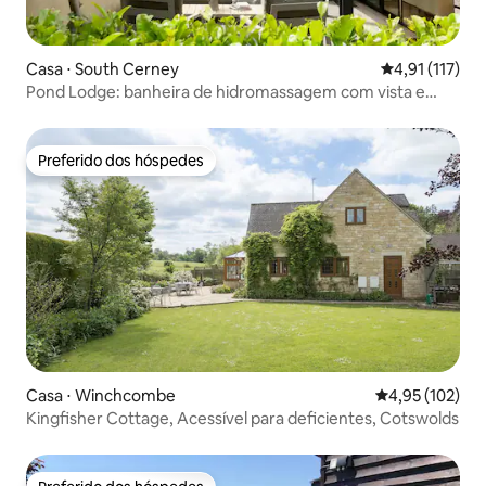
Casa ⋅ South Cerney
4,91 de uma av
4,91 (117)
Pond Lodge: banheira de hidromassagem com vista e
queimador de lenha
Preferido dos hóspedes
Preferido dos hóspedes
Casa ⋅ Winchcombe
4,95 de uma av
4,95 (102)
Kingfisher Cottage, Acessível para deficientes, Cotswolds