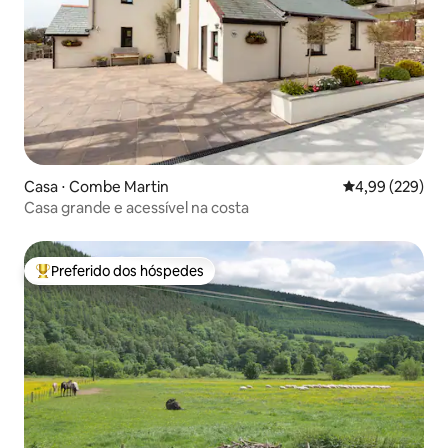
Casa ⋅ Combe Martin
4,99 de uma ava
4,99 (229)
Casa grande e acessível na costa
Preferido dos hóspedes
Entre os melhores preferidos dos hóspedes