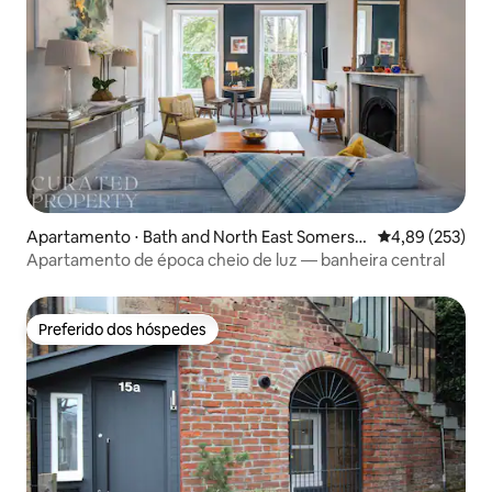
Apartamento ⋅ Bath and North East Somerse
4,89 de uma av
4,89 (253)
t
Apartamento de época cheio de luz — banheira central
Preferido dos hóspedes
Preferido dos hóspedes