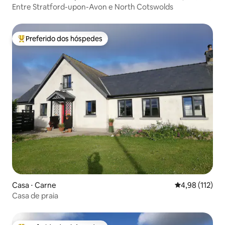
Entre Stratford-upon-Avon e North Cotswolds
Preferido dos hóspedes
Entre os melhores preferidos dos hóspedes
Casa ⋅ Carne
4,98 de uma av
4,98 (112)
Casa de praia