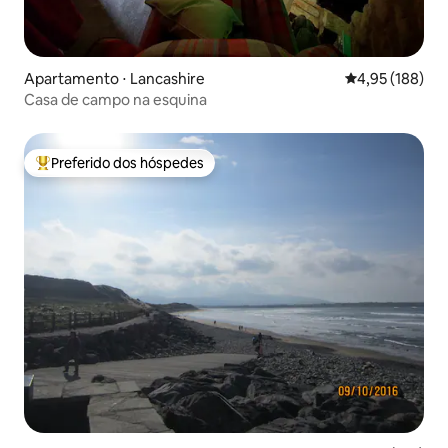
Apartamento ⋅ Lancashire
4,95 de uma av
4,95 (188)
Casa de campo na esquina
Preferido dos hóspedes
Entre os melhores preferidos dos hóspedes