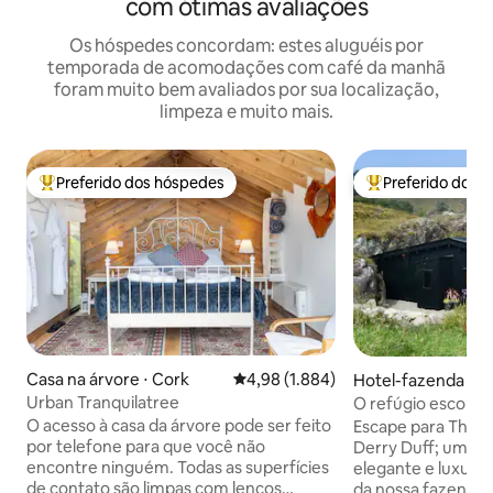
com ótimas avaliações
Os hóspedes concordam: estes aluguéis por
temporada de acomodações com café da manhã
foram muito bem avaliados por sua localização,
limpeza e muito mais.
Preferido dos hóspedes
Preferido dos 
Entre os melhores preferidos dos hóspedes
Entre os melhore
Casa na árvore ⋅ Cork
4,98 de uma avaliação média de 5,
4,98 (1.884)
Hotel-fazenda ⋅ B
Urban Tranquilatree
O refúgio escondi
retiro romântico
O acesso à casa da árvore pode ser feito
Escape para The 
por telefone para que você não
Derry Duff; um al
encontre ninguém. Todas as superfícies
elegante e luxuos
de contato são limpas com lenços
da nossa fazenda 