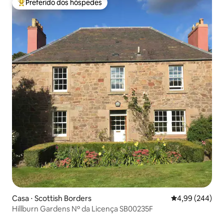
Preferido dos hóspedes
Entre os melhores preferidos dos hóspedes
Casa ⋅ Scottish Borders
4,99 de uma ava
4,99 (244)
Hillburn Gardens Nº da Licença SB00235F