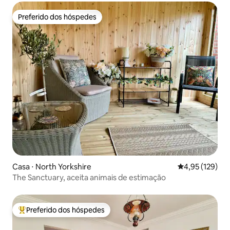
Preferido dos hóspedes
Preferido dos hóspedes
Casa ⋅ North Yorkshire
4,95 de uma av
4,95 (129)
The Sanctuary, aceita animais de estimação
Preferido dos hóspedes
Entre os melhores preferidos dos hóspedes