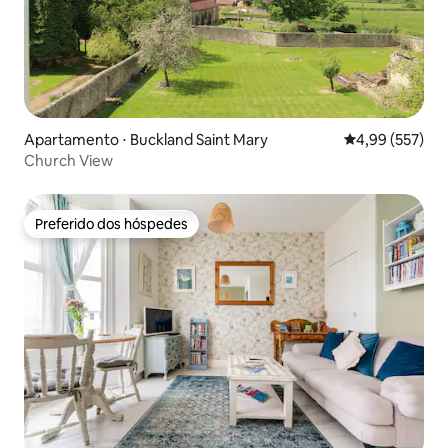
Apartamento ⋅ Buckland Saint Mary
4,99 de uma av
4,99 (557)
Church View
Preferido dos hóspedes
Preferido dos hóspedes