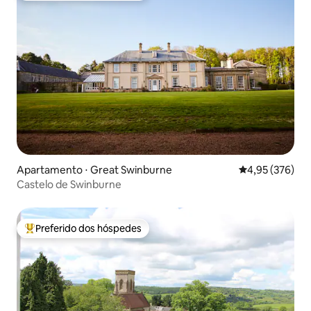
Apartamento ⋅ Great Swinburne
4,95 de uma av
4,95 (376)
Castelo de Swinburne
Preferido dos hóspedes
Entre os melhores preferidos dos hóspedes