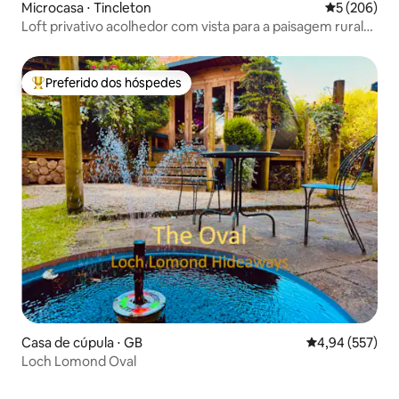
Microcasa ⋅ Tincleton
5 de uma av
5 (206)
Loft privativo acolhedor com vista para a paisagem rural
de Dorset
Preferido dos hóspedes
Entre os melhores preferidos dos hóspedes
Casa de cúpula ⋅ GB
4,94 de uma av
4,94 (557)
Loch Lomond Oval