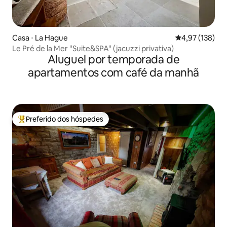
Casa ⋅ La Hague
4,97 de uma av
4,97 (138)
Le Pré de la Mer "Suite&SPA" (jacuzzi privativa)
Aluguel por temporada de
apartamentos com café da manhã
Preferido dos hóspedes
Entre os melhores preferidos dos hóspedes