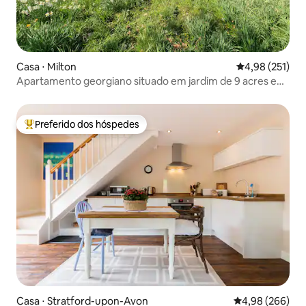
Casa ⋅ Milton
4,98 de uma av
4,98 (251)
Apartamento georgiano situado em jardim de 9 acres e
lago
Preferido dos hóspedes
Entre os melhores preferidos dos hóspedes
Casa ⋅ Stratford-upon-Avon
4,98 de uma ava
4,98 (266)