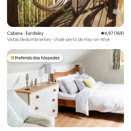
Cabana ⋅ Eardisley
4,97 de uma av
4,97 (169)
Vistas deslumbrantes - chalé perto de Hay-on-Wye
Preferido dos hóspedes
Entre os melhores preferidos dos hóspedes