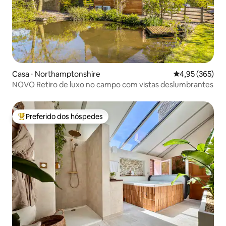
Casa ⋅ Northamptonshire
4,95 de uma av
4,95 (365)
NOVO Retiro de luxo no campo com vistas deslumbrantes
Preferido dos hóspedes
Entre os melhores preferidos dos hóspedes