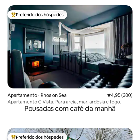
Unido
Preferido dos hóspedes
Entre os melhores preferidos dos hóspedes
Apartamento ⋅ Rhos on Sea
4,95 de uma ava
4,95 (300)
Apartamento C Vista. Para areia, mar, ardósia e fogo.
Pousadas com café da manhã
Preferido dos hóspedes
Entre os melhores preferidos dos hóspedes