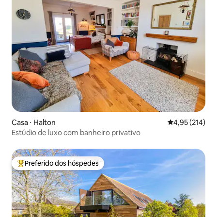
Casa ⋅ Halton
4,95 de uma av
4,95 (214)
Estúdio de luxo com banheiro privativo
Preferido dos hóspedes
Entre os melhores preferidos dos hóspedes