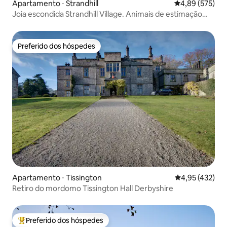
Apartamento ⋅ Strandhill
4,89 de uma av
4,89 (575)
Joia escondida Strandhill Village. Animais de estimação
são bem-vindos
Preferido dos hóspedes
Preferido dos hóspedes
Apartamento ⋅ Tissington
4,95 de uma av
4,95 (432)
Retiro do mordomo Tissington Hall Derbyshire
Preferido dos hóspedes
Entre os melhores preferidos dos hóspedes